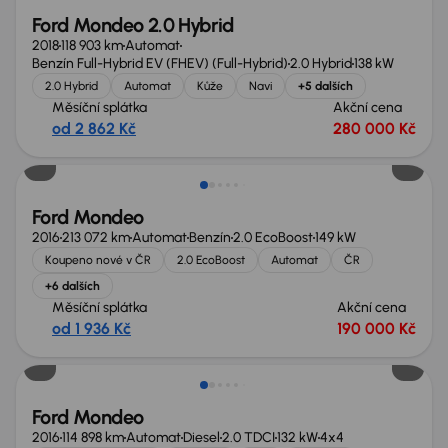
Ford Mondeo 2.0 Hybrid
2018
118 903 km
Automat
Benzín Full-Hybrid EV (FHEV) (Full-Hybrid)
2.0 Hybrid
138 kW
2.0 Hybrid
Automat
Kůže
Navi
+5 dalších
Měsíční splátka
Akční cena
od 2 862 Kč
280 000 Kč
Ford Mondeo
2016
213 072 km
Automat
Benzín
2.0 EcoBoost
149 kW
Koupeno nové v ČR
2.0 EcoBoost
Automat
ČR
+6 dalších
Měsíční splátka
Akční cena
od 1 936 Kč
190 000 Kč
Ford Mondeo
2016
114 898 km
Automat
Diesel
2.0 TDCI
132 kW
4x4