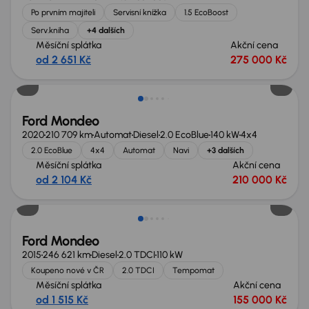
Po prvním majiteli
Servisní knížka
1.5 EcoBoost
Serv.kniha
+4 dalších
Měsíční splátka
Akční cena
od 2 651 Kč
275 000 Kč
Ford Mondeo
2020
210 709 km
Automat
Diesel
2.0 EcoBlue
140 kW
4x4
2.0 EcoBlue
4x4
Automat
Navi
+3 dalších
Měsíční splátka
Akční cena
od 2 104 Kč
210 000 Kč
Ford Mondeo
2015
246 621 km
Diesel
2.0 TDCI
110 kW
Koupeno nové v ČR
2.0 TDCI
Tempomat
Měsíční splátka
Akční cena
od 1 515 Kč
155 000 Kč