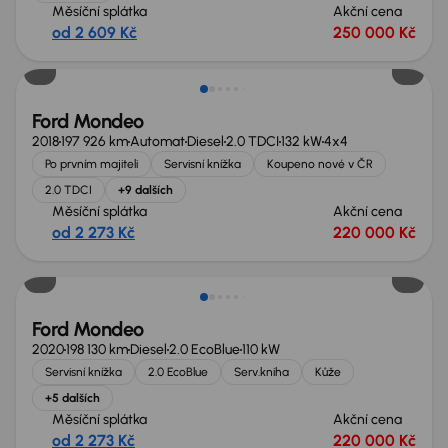
Měsíční splátka
Akční cena
od 2 609 Kč
250 000 Kč
Možnost odpočtu DPH
Ford Mondeo
2018
197 926 km
Automat
Diesel
2.0 TDCI
132 kW
4x4
Po prvním majiteli
Servisní knížka
Koupeno nové v ČR
2.0 TDCI
+9 dalších
Měsíční splátka
Akční cena
od 2 273 Kč
220 000 Kč
Nově v nabídce
Ford Mondeo
2020
198 130 km
Diesel
2.0 EcoBlue
110 kW
Servisní knížka
2.0 EcoBlue
Serv.kniha
Kůže
+5 dalších
Měsíční splátka
Akční cena
od 2 273 Kč
220 000 Kč