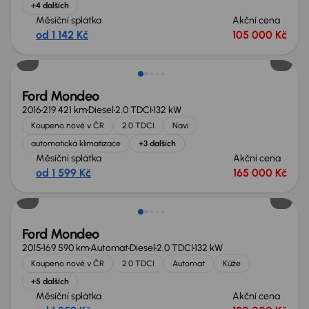
+4 dalších
Měsíční splátka
Akční cena
od 1 142 Kč
105 000 Kč
Ford Mondeo
2016
219 421 km
Diesel
2.0 TDCI
132 kW
Koupeno nové v ČR
2.0 TDCI
Navi
automatická klimatizace
+3 dalších
Měsíční splátka
Akční cena
od 1 599 Kč
165 000 Kč
Možnost odpočtu DPH
Ford Mondeo
2015
169 590 km
Automat
Diesel
2.0 TDCI
132 kW
Koupeno nové v ČR
2.0 TDCI
Automat
Kůže
+5 dalších
Měsíční splátka
Akční cena