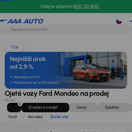
Ford
Mondeo
Zrušit vše
Volejte zdarma
800 110 800
AI
Ojeté vozy Ford Mondeo na prodej
65 aut
2
Značka a model
Cena
Splátka
Ford
Mondeo
Zrušit vše
Zlevněno o 30 000 Kč