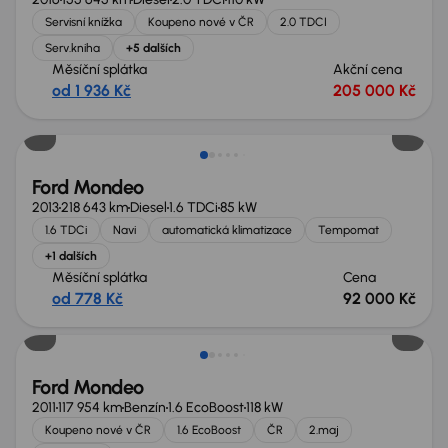
Servisní knížka
Koupeno nové v ČR
2.0 TDCI
Serv.kniha
+5 dalších
Měsíční splátka
Akční cena
od 1 936 Kč
205 000 Kč
Ford Mondeo
2013
218 643 km
Diesel
1.6 TDCi
85 kW
1.6 TDCi
Navi
automatická klimatizace
Tempomat
+1 dalších
Měsíční splátka
Cena
od 778 Kč
92 000 Kč
Ford Mondeo
2011
117 954 km
Benzín
1.6 EcoBoost
118 kW
Koupeno nové v ČR
1.6 EcoBoost
ČR
2.maj