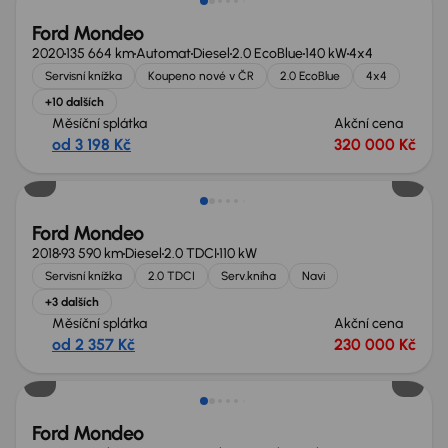
Ford Mondeo
2020
135 664 km
Automat
Diesel
2.0 EcoBlue
140 kW
4x4
Servisní knížka
Koupeno nové v ČR
2.0 EcoBlue
4x4
+10 dalších
Měsíční splátka
Akční cena
od 3 198 Kč
320 000 Kč
Ford Mondeo
2018
93 590 km
Diesel
2.0 TDCI
110 kW
Servisní knížka
2.0 TDCI
Serv.kniha
Navi
+3 dalších
Měsíční splátka
Akční cena
od 2 357 Kč
230 000 Kč
Zlevněno o 40 000 Kč
Ford Mondeo