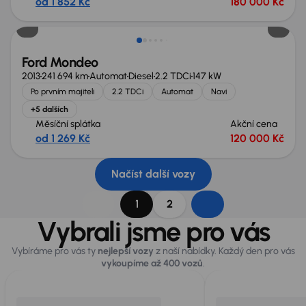
od 1 852 Kč
180 000 Kč
Ford Mondeo
2013
241 694 km
Automat
Diesel
2.2 TDCi
147 kW
Po prvním majiteli
2.2 TDCi
Automat
Navi
+5 dalších
Měsíční splátka
Akční cena
od 1 269 Kč
120 000 Kč
Načíst další vozy
1
2
Vybrali jsme pro vás
Vybíráme pro vás ty
nejlepší vozy
z naší nabídky. Každý den pro vás
vykoupíme až 400 vozů
.