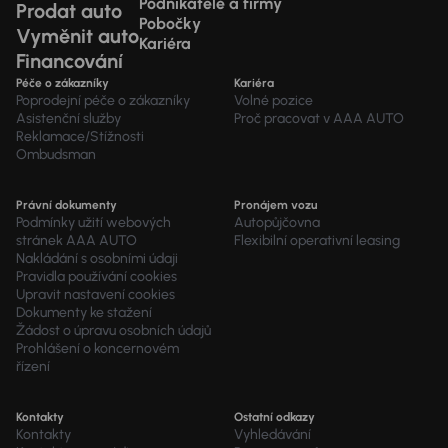
Podnikatelé a firmy
Prodat auto
Pobočky
Vyměnit auto
Kariéra
Financování
Péče o zákazníky
Kariéra
Poprodejní péče o zákazníky
Volné pozice
Asistenční služby
Proč pracovat v AAA AUTO
Reklamace/Stížnosti
Ombudsman
Právní dokumenty
Pronájem vozu
Podmínky užití webových
Autopůjčovna
stránek AAA AUTO
Flexibilní operativní leasing
Nakládání s osobními údaji
Pravidla používání cookies
Upravit nastavení cookies
Dokumenty ke stažení
Žádost o úpravu osobních údajů
Prohlášení o koncernovém
řízení
Kontakty
Ostatní odkazy
Kontakty
Vyhledávání