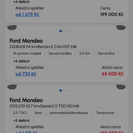
+4 dalších
Měsíční splátka
Cena
od 1 675 Kč
199 000 Kč
Ford Mondeo
2008
168 114 km
Benzín
2.0 16V
107 kW
Po prvním majiteli
Servisní knížka
2.0 16V
Serv.kniha
+5 dalších
Měsíční splátka
Akční cena
od 723 Kč
65 000 Kč
Zlevněno o 15 000 Kč
Ford Mondeo
2015
239 427 km
Diesel
2.0 TDCI
110 kW
2.0 TDCI
Navi
automatická klimatizace
Tempomat
+2 dalších
Měsíční splátka
Akční cena