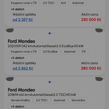
Koupeno nové v ČR
2.0 TDCI
4x4
Automat
+5 dalších
Měsíční splátka
Akční cena
od 2 357 Kč
230 000 Kč
Možnost odpočtu DPH
Ford Mondeo
2020
109 042 km
Automat
Diesel
2.0 EcoBlue
110 kW
Koupeno nové v ČR
2.0 EcoBlue
Automat
ČR
+5 dalších
Měsíční splátka
Akční cena
od 2 862 Kč
280 000 Kč
Ford Mondeo
2018
94 661 km
Automat
Diesel
2.0 TDCI
110 kW
Servisní knížka
2.0 TDCI
Automat
Serv.kniha
+5 dalších