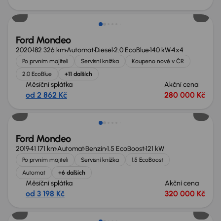
Zlevněno o 40 000 Kč
Ford Mondeo
2020
182 326 km
Automat
Diesel
2.0 EcoBlue
140 kW
4x4
Po prvním majiteli
Servisní knížka
Koupeno nové v ČR
2.0 EcoBlue
+11 dalších
Měsíční splátka
Akční cena
od 2 862 Kč
280 000 Kč
Zlevněno o 10 000 Kč
Ford Mondeo
2019
41 171 km
Automat
Benzín
1.5 EcoBoost
121 kW
Po prvním majiteli
Servisní knížka
1.5 EcoBoost
Automat
+6 dalších
Měsíční splátka
Akční cena
od 3 198 Kč
320 000 Kč
Zlevněno o 50 000 Kč