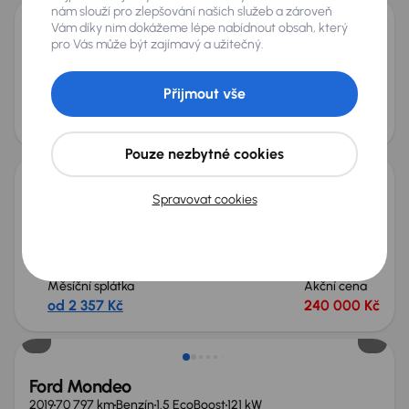
nám slouží pro zlepšování našich služeb a zároveň
Vám díky nim dokážeme lépe nabídnout obsah, který
Ford Mondeo
pro Vás může být zajímavý a užitečný.
2007
214 250 km
Benzín
1.8 16V
92 kW
1.8 16V
automatická klimatizace
Park. senzory
Kůže
Přijmout vše
Měsíční splátka
Akční cena
od 425 Kč
44 000 Kč
Možnost odpočtu DPH
Pouze nezbytné cookies
Spravovat cookies
Ford Mondeo
2017
107 635 km
Automat
Diesel
2.0 TDCI
132 kW
4x4
Servisní knížka
Koupeno nové v ČR
2.0 TDCI
4x4
+10 dalších
Měsíční splátka
Akční cena
od 2 357 Kč
240 000 Kč
Ford Mondeo
2019
70 797 km
Benzín
1.5 EcoBoost
121 kW