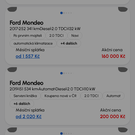
Ford Mondeo
2017
252 341 km
Diesel
2.0 TDCI
132 kW
Po prvním majiteli
2.0 TDCI
Navi
automatická klimatizace
+4 dalších
Měsíční splátka
Akční cena
od 1 557 Kč
160 000 Kč
Zlevněno o 50 000 Kč
Ford Mondeo
2019
151 534 km
Automat
Diesel
2.0 TDCI
110 kW
Servisní knížka
Koupeno nové v ČR
2.0 TDCI
Automat
+6 dalších
Měsíční splátka
Akční cena
od 2 020 Kč
200 000 Kč
Zlevněno o 20 000 Kč