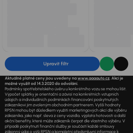
Upravit filtr
Aktuálně platné ceny jsou uvedeny na
www.aaaauto.cz
. Akci je
možné využít od 14.3.2020 do odvolání.
Podmínky spotřebitelského úvěru u konkrétního vozu se mohou lišit.
Výpočet splátky je orientační a závisí na konkrétních vstupních
údajích a individuálních podmínkách financování poskytnutých
zákazníkovi jim zvoleným obchodním partnerem. Vyšší hodnoty
RPSN mohou být důsledkem využití marketingových akcí dle výběru
zákazníka, jako např. sleva z ceny vozidla, výplata hotovosti a další
akční benefity, které může zákazník čerpat dle vlastního výběru. V
případě poskytnutí finanční služby je součástí každé smlouvy
zákonný údaj o výši RPSN a kompletní předsmluvní informace k