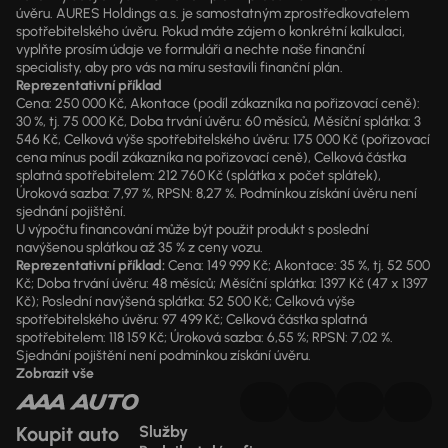
úvěru. AURES Holdings a.s. je samostatným zprostředkovatelem
spotřebitelského úvěru. Pokud máte zájem o konkrétní kalkulaci,
vyplňte prosím údaje ve formuláři a nechte naše finanční
specialisty, aby pro vás na míru sestavili finanční plán.
Reprezentativní příklad
Cena: 250 000 Kč, Akontace (podíl zákazníka na pořizovací ceně):
30 %, tj. 75 000 Kč, Doba trvání úvěru: 60 měsíců, Měsíční splátka: 3
546 Kč, Celková výše spotřebitelského úvěru: 175 000 Kč (pořizovací
cena mínus podíl zákazníka na pořizovací ceně), Celková částka
splatná spotřebitelem: 212 760 Kč (splátka x počet splátek),
Úroková sazba: 7,97 %, RPSN: 8,27 %. Podmínkou získání úvěru není
sjednání pojištění.
U výpočtu financování může být použit produkt s poslední
navýšenou splátkou až 35 % z ceny vozu.
Reprezentativní příklad:
Cena: 149 999 Kč; Akontace: 35 %, tj. 52 500
Kč; Doba trvání úvěru: 48 měsíců; Měsíční splátka: 1397 Kč (47 x 1397
Kč); Poslední navýšená splátka: 52 500 Kč; Celková výše
spotřebitelského úvěru: 97 499 Kč; Celková částka splatná
spotřebitelem: 118 159 Kč; Úroková sazba: 6,55 %; RPSN: 7,02 %.
Sjednání pojištění není podmínkou získání úvěru.
Zobrazit vše
Koupit auto
Služby