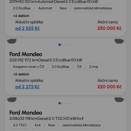
2019
140 150 km
Automat
Diesel
2.0 EcoBlue
110 kW
2.0 EcoBlue
Automat
Navi
automatická klimatizace
+2 dalších
Měsíční splátka
Akční cena
od 2 525 Kč
250 000 Kč
Možnost odpočtu DPH
Ford Mondeo
2021
192 972 km
Diesel
2.0 EcoBlue
110 kW
Koupeno nové v ČR
2.0 EcoBlue
ČR
2.maj
+5 dalších
Měsíční splátka
Akční cena
od 2 273 Kč
220 000 Kč
Ford Mondeo
2018
233 198 km
Diesel
2.0 TDCI
110 kW
4x4
2.0 TDCI
4x4
Navi
automatická klimatizace