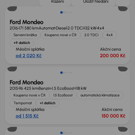
Řazení
Uložit hledání
Ford Mondeo
2016
171 580 km
Automat
Diesel
2.0 TDCI
132 kW
4x4
Servisní knížka
Koupeno nové v ČR
2.0 TDCI
4x4
+9 dalších
Měsíční splátka
Akční cena
od 2 020 Kč
200 000 Kč
Zlevněno o 20 000 Kč
Ford Mondeo
2015
96 425 km
Benzín
1.5 EcoBoost
118 kW
Koupeno nové v ČR
1.5 EcoBoost
automatická klimatizace
Tempomat
+1 dalších
Měsíční splátka
Akční cena
od 1 515 Kč
150 000 Kč
Zlevněno o 10 000 Kč