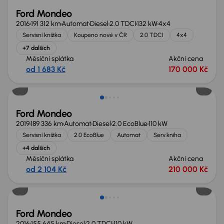
Ford Mondeo
2016
191 312 km
Automat
Diesel
2.0 TDCI
132 kW
4x4
Servisní knížka
Koupeno nové v ČR
2.0 TDCI
4x4
+7 dalších
Měsíční splátka
Akční cena
od 1 683 Kč
170 000 Kč
Zlevněno o 40 000 Kč
Ford Mondeo
2019
189 336 km
Automat
Diesel
2.0 EcoBlue
110 kW
Servisní knížka
2.0 EcoBlue
Automat
Serv.kniha
+4 dalších
Měsíční splátka
Akční cena
od 2 104 Kč
210 000 Kč
Ford Mondeo
2016
155 645 km
Diesel
2.0 TDCI
110 kW