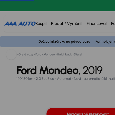
Koupit
Prodat / Vyměnit
Financovat
P
Ford Mondeo
800 110 800
Doživotní záruka na původ vozu
Kontrolujem
2019
140 150 km
2.0 EcoBlue
Automat
Navi
automatická klimatiz
Nezávazně rezervovat
Spočítat splátky
Vyměňte
Ojeté vozy
Ford
Mondeo
Hatchback
Diesel
Ford Mondeo
, 2019
Zlevněno o 40 000 Kč
140 150 km
2.0 EcoBlue
Automat
Navi
automatická klimat
Úrok od
2,9 %
25
Nezávazně rezervovat