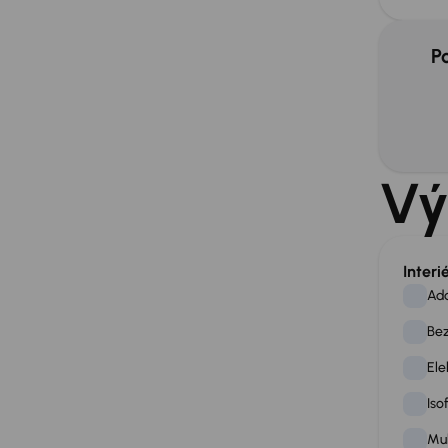
P
Vý
Interi
Ad
Bez
Ele
Iso
Mul