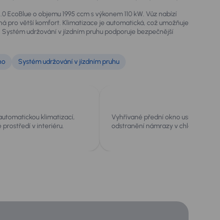
 EcoBlue o objemu 1995 ccm s výkonem 110 kW. Vůz nabízí
á pro větší komfort. Klimatizace je automatická, což umožňuje
í. Systém udržování v jízdním pruhu podporuje bezpečnější
no
Systém udržování v jízdním pruhu
utomatickou klimatizací,
Vyhřívané přední okno usnadňuje ry
 prostředí v interiéru.
odstranění námrazy v chladném poč