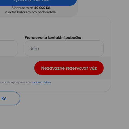
S bonusem až
50 000 Kč
a extra balíčkem pro podnikatele
Preferovaná kontaktní pobočka
Nezávazně rezervovat vůz
dami ochrany a zpracování
osobních údajů
.
 Kč