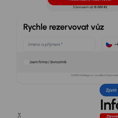
S bonusem až
15 000 Kč
Rychle rezervovat vůz
Jméno a příjmení
*
Jsem firma / živnostník
AURES Holdings a.s., se sídlem Dopravá
Zjisti
In
/ 04
Zlevně