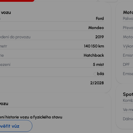
 vozu
Mot
a
Ford
Paliv
Mondeo
Přev
edení do provozu
2019
Moto
metr
140 150 km
Výko
rie
Hatchback
Emis
sezení
5
míst
DPF
bílá
Emis
2/2028
Spo
Komb
vozu
Ve m
ní historie vozu a fyzického stavu
Dálni
ověřit vůz