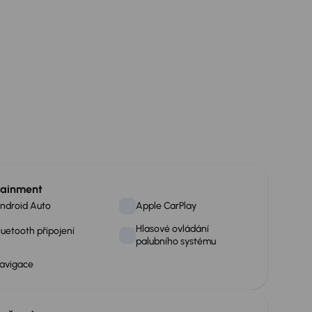
tainment
ndroid Auto
Apple CarPlay
Hlasové ovládání
luetooth připojení
palubního systému
avigace