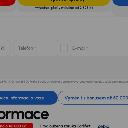
Výhodné splátky měsíčně od
2 525 Kč
Telefon
*
E-mail
*
+420
ků 874/15, Čimice, 184 00 Praha 8 bude uchovávat a zpracovávat vaše osobní údaje v souladu se zása
t více informací o voze
Vyměnit s bonusem až 50 000
formace
no o 40 000 Kč
Prodloužená záruka Carlife®