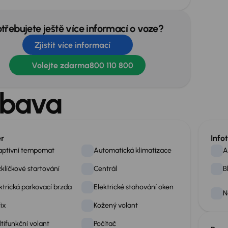
otřebujete ještě více informací o voze?
Zjistit více informací
Volejte zdarma
800 110 800
bava
ér
Info
aptivní tempomat
Automatická klimatizace
A
klíčkové startování
Centrál
B
ktrická parkovací brzda
Elektrické stahování oken
N
fix
Kožený volant
tifunkční volant
Počítač