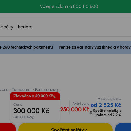
Volejte zdarma
800 110 800
obočky
Kariéra
Zlevněno o 40 000 Kč
e 260 technických parametrů
Peníze za váš starý vůz ihned a v hotov
Akční c
Cena
ace
Tempomat
Park. senzory
250 000 
300 000 Kč
 váš vůz
340 000 Kč
izace
Tempomat
Park. senzory
Zlevněno o 40 000 Kč
Měsíční splátka
Akční cena
od 2 525 Kč
Cena
250 000 Kč
300 000 Kč
Spočítat splátky
s
úrokem od
2,9 %
340 000 Kč
Spočítat splátky