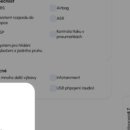
ečnost
BS
Airbag
sistent rozjezdu do
ASR
opce
Kontrola tlaku v
SP
pneumatikách
ystém pro hlídání
ybočení z jízdního pruhu
cné
 mnoho další výbavy
Infotainment
oketní opěrka
USB připojení (audio)
4,
y