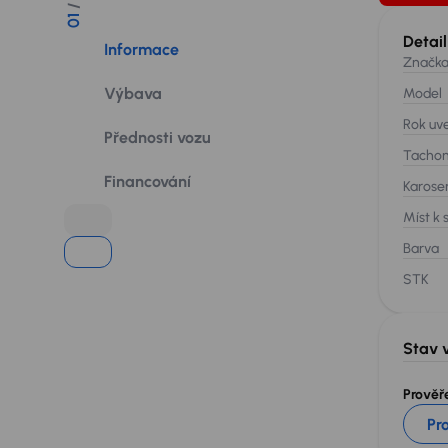
01
Detail
Informace
Značk
Výbava
Model
Rok uv
Přednosti vozu
Tacho
Financování
Karose
Míst k 
Barva
STK
Stav 
Prověře
Pr