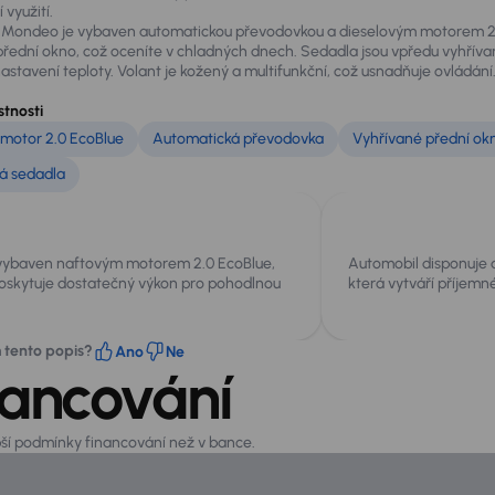
využití.
 Mondeo je vybaven automatickou převodovkou a dieselovým motorem 2.0
přední okno, což oceníte v chladných dnech. Sedadla jsou vpředu vyhřívan
stavení teploty. Volant je kožený a multifunkční, což usnadňuje ovládán
stnosti
motor 2.0 EcoBlue
Automatická převodovka
Vyhřívané přední ok
á sedadla
 vybaven naftovým motorem 2.0 EcoBlue,
Automobil disponuje a
poskytuje dostatečný výkon pro pohodlnou
která vytváří příjemné
m tento popis?
Ano
Ne
nancování
pší podmínky financování než v bance.