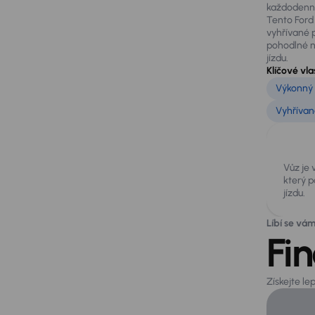
každodenní 
Tento Ford
vyhřívané 
pohodlné na
jízdu.
Klíčové vla
Výkonný 
Vyhřívan
Vůz je
který 
jízdu.
Líbí se vá
Fi
Získejte le