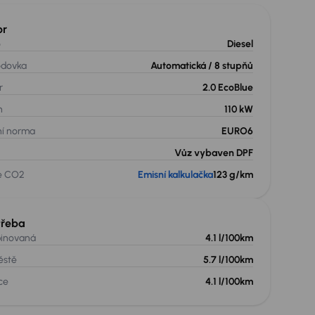
or
o
Diesel
odovka
Automatická
/ 8 stupňů
r
2.0 EcoBlue
n
110 kW
ní norma
EURO6
Vůz vybaven DPF
e CO2
Emisní kalkulačka
123 g/km
třeba
inovaná
4.1 l/100km
ěstě
5.7 l/100km
ce
4.1 l/100km