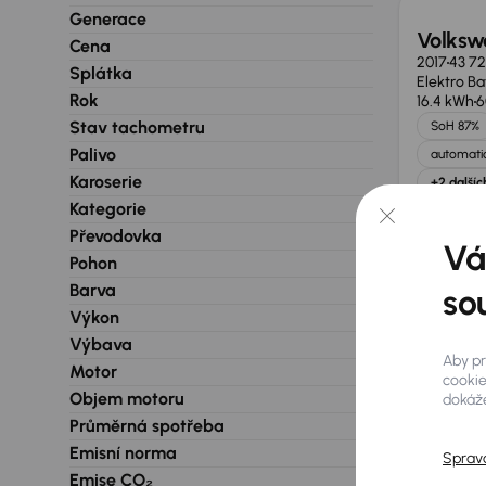
Generace
Volksw
Cena
2017
43 7
Splátka
Elektro Ba
Rok
16.4 kWh
6
Stav tachometru
SoH 87%
Palivo
automatic
Karoserie
+2 dalšíc
Měsíčn
Kategorie
od 1 9
Převodovka
Vá
Pohon
Barva
so
Nevybrali
Výkon
Výbava
Aby pr
Motor
cookie
Objem motoru
dokáže
Průměrná spotřeba
Emisní norma
Sprav
Emise CO₂