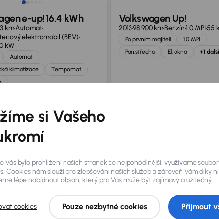
agen e-up! 16.4 kWh
Volkswagen Up!
23 km
Automat
2013
98 900 km
Benzín
1.0 MPI
55 
teriový elektromobil (BEV)
Po prvním majiteli
1.0 MPI
0 kW
Pan.střecha
El. okna
+1 dalš
Automat
ká klimatizace
Tempomat
h
í splátka
Akční cena
Měsíční splátka
Ak
36 Kč
190 000 Kč
od 1 347 Kč
13
žíme si Vašeho
ukromí
 jste si? Nevadí, na našich pobočkách na Slovensku a v
Najít podobný vůz
o Vás bylo prohlížení našich stránek co nejpohodlnější, využíváme soubor
s. Cookies nám slouží pro zlepšování našich služeb a zároveň Vám díky n
me lépe nabídnout obsah, který pro Vás může být zajímavý a užitečný.
Pouze nezbytné cookies
Přijmout v
ovat cookies