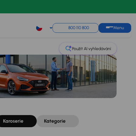
Řazení
Uložit hledání
800 110 800
Menu
Použít AI vyhledávání
Karoserie
Kategorie