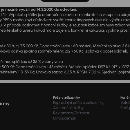
i je možné využít od 14.3.2020 do odvolání.
išit. Výpočet splátky je orientační a závisí na konkrétních vstupních úda
PSN mohou být důsledkem využití marketingových akcí dle výběru zákazník
u. V případě poskytnutí finanční služby je součástí každé smlouvy zákonn
itelského úvěru. Pokud máte zájem o konkrétní kalkulaci, vyplňte prosím 
: 30 %, tj. 75 000 Kč, Doba trvání úvěru: 60 měsíců, Měsíční splátka: 3 5
lková částka splatná spotřebitelem: 212 760 Kč (splátka x počet splátek),
šenou splátkou až 35 % z ceny vozu.
2 500 Kč; Doba trvání úvěru: 48 měsíců; Měsíční splátka: 1397 Kč (47 x 139
ebitelem: 118 159 Kč; Úroková sazba: 6,55 %; RPSN: 7,02 %. Sjednání pojišt
Péče o zákazníky
Karié
Poprodejní péče o zákazníky
Voln
firmy
Asistenční služby
Proč
Reklamace/Stížnosti
Ombudsman