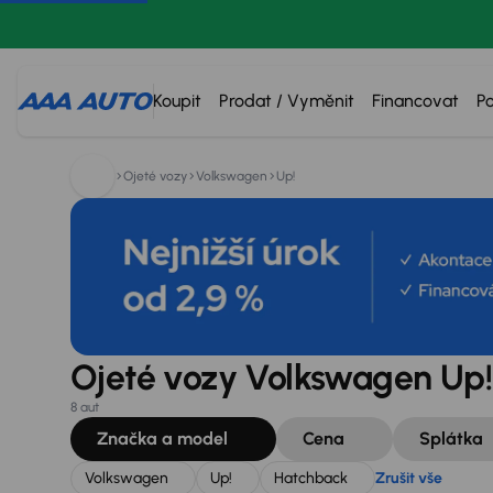
Hledáte:
Volkswagen
Up!
Hatchback
Zrušit vše
Koupit
Prodat / Vyměnit
Financovat
P
Ojeté vozy
Volkswagen
Up!
Ojeté vozy Volkswagen Up!
8 aut
Značka a model
Cena
Splátka
Volkswagen
Up!
Hatchback
Zrušit vše