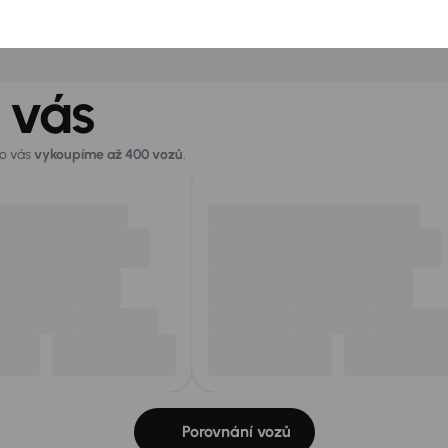
 vás
ro vás
vykoupíme až 400 vozů
.
Porovnání vozů