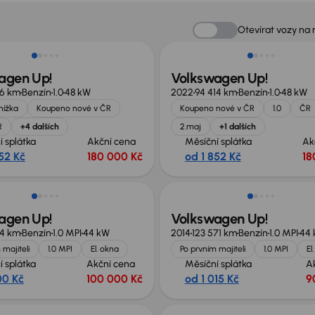
st odpočtu DPH
Možnost odpočtu DPH
Otevírat vozy na
agen Up!
Volkswagen Up!
16 km
Benzín
1.0
48 kW
2022
94 414 km
Benzín
1.0
48 kW
knížka
Koupeno nové v ČR
Koupeno nové v ČR
1.0
ČR
R
+4 dalších
2.maj
+1 dalších
í splátka
Akční cena
Měsíční splátka
Ak
52 Kč
180 000 Kč
od 1 852 Kč
18
no o 10 000 Kč
agen Up!
Volkswagen Up!
84 km
Benzín
1.0 MPI
44 kW
2014
123 571 km
Benzín
1.0 MPI
44
 majiteli
1.0 MPI
El. okna
Po prvním majiteli
1.0 MPI
El
í splátka
Akční cena
Měsíční splátka
A
00 Kč
100 000 Kč
od 1 015 Kč
9
st odpočtu DPH
Nově v nabídce