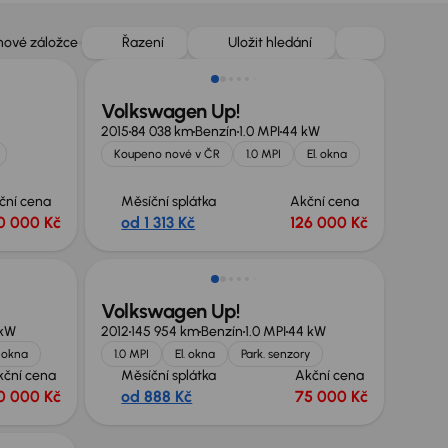
Nově v nabídce
 nové záložce
Řazení
Uložit hledání
Volkswagen Up!
2015
84 038 km
Benzín
1.0 MPI
44 kW
Koupeno nové v ČR
1.0 MPI
El. okna
ční cena
Měsíční splátka
Akční cena
0 000 Kč
od 1 313 Kč
126 000 Kč
Volkswagen Up!
 kW
2012
145 954 km
Benzín
1.0 MPI
44 kW
. okna
1.0 MPI
El. okna
Park. senzory
kční cena
Měsíční splátka
Akční cena
0 000 Kč
od 888 Kč
75 000 Kč