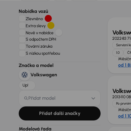
Možno
Nabídka vozů
Zlevněno
Extra slevy
Volksw
Nově v nabídce
2022
83 7
S odpočtem DPH
Servisní 
Tovární záruka
1.0
Č
S nízkou spotřebou
Měsíčn
od 1 8
Značka a model
Zlevně
Volkswagen
Up!
Volksw
2013
110 0
Přidat model
Po prvním
Měsíčn
Přidat další značky
od 1 1
Možno
Modelová řada