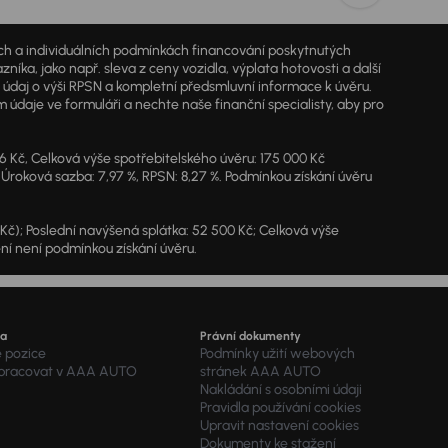
jích a individuálních podmínkách financování poskytnutých
a, jako např. sleva z ceny vozidla, výplata hotovosti a další
ý údaj o výši RPSN a kompletní předsmluvní informace k úvěru.
údaje ve formuláři a nechte naše finanční specialisty, aby pro
46 Kč, Celková výše spotřebitelského úvěru: 175 000 Kč
 Úroková sazba: 7,97 %, RPSN: 8,27 %. Podmínkou získání úvěru
7 Kč); Poslední navýšená splátka: 52 500 Kč; Celková výše
ění není podmínkou získání úvěru.
ra
Právní dokumenty
é pozice
Podmínky užití webových
 pracovat v AAA AUTO
stránek AAA AUTO
Nakládání s osobními údaji
Pravidla používání cookies
Upravit nastavení cookies
Dokumenty ke stažení