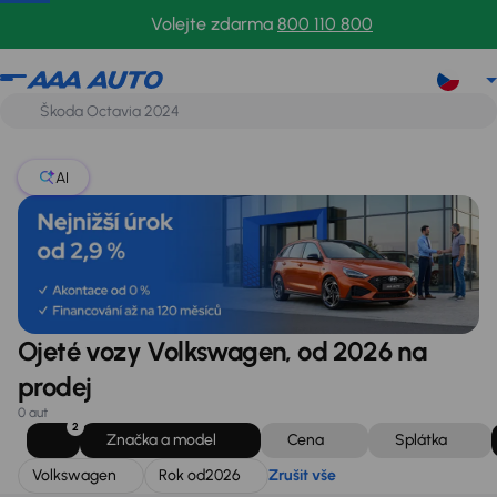
Volkswagen
Rok od
2026
Zrušit vše
Volejte zdarma
800 110 800
AI
Ojeté vozy Volkswagen, od 2026 na
prodej
0 aut
2
Značka a model
Cena
Splátka
Volkswagen
Rok od
2026
Zrušit vše