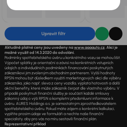
Upravit filtr
Aktuálně platné ceny jsou uvedeny na
www.aaaauto.cz
. Akci je
možné využít od 14.3.2020 do odvolání.
Podmínky spotřebitelského úvěru u konkrétního vozu se mohou lišit.
Výpočet splátky je orientační a závisí na konkrétních vstupních
údajích a individuálních podmínkách financování poskytnutých
zákazníkovi jim zvoleným obchodním partnerem. Vyšší hodnoty
RPSN mohou být důsledkem využití marketingových akcí dle výběru
zákazníka, jako např. sleva z ceny vozidla, výplata hotovosti a další
akční benefity, které může zákazník čerpat dle vlastního výběru. V
případě poskytnutí finanční služby je součástí každé smlouvy
zákonný údaj o výši RPSN a kompletní předsmluvní informace k
úvěru. AURES Holdings a.s. je samostatným zprostředkovatelem
spotřebitelského úvěru. Pokud máte zájem o konkrétní kalkulaci,
vyplňte prosím údaje ve formuláři a nechte naše finanční
specialisty, aby pro vás na míru sestavili finanční plán.
Reprezentativní příklad