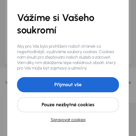
Telefon
*
Vážíme si Vašeho
+420
E-mail
*
Přeji si dostávat informace o atraktivních slevových
soukromí
nabídkách
Odeslat poptávku
Aby pro Vás bylo prohlížení našich stránek co
AURES Holdings a.s., se sídlem Dopraváků 874/15, Čimice, 184 00 Praha 8 bude
nejpohodlnější, využíváme soubory cookies. Cookies
uchovávat a zpracovávat vaše osobní údaje v souladu se zásadami ochrany a
nám slouží pro zlepšování našich služeb a zároveň
zpracování
osobních údajů
.
Vám díky nim dokážeme lépe nabídnout obsah, který
pro Vás může být zajímavý a užitečný.
Vybrali jsme pro vás
Vybíráme pro vás ty
nejlepší vozy
z naší nabídky. Každý den pro vás
Přijmout vše
vykoupíme až 400 vozů
.
Pouze nezbytné cookies
Spravovat cookies