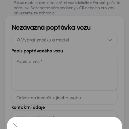
Pokud máte zájem o konkrétní vůz kdekoliv v Evropě, pošlete
nám link! Seženeme vám podobný v ČR nebo ho pro vás
přivezeme ze zahraničí.
Nezávazná poptávka vozu
Vybrat značku a model
Popis poptávaného vozu
Popište vůz
*
Odkaz na inzerát z jiného webu
Kontaktní údaje
Jméno a příjmení
*