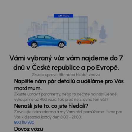
Vámi vybraný vůz vám najdeme do 7
dnů v České republice a po Evropě.
Zkuste upravit filtr nebo hledat znovu.
Napište nám pár detailů a uděláme pro Vás
maximum.
Zkuste upravit parametry, nebo to nechte na nás! Denně
vykoupíme až 400 vozů, tak proč ne zrovna ten váš?
Nenašli jste to, co jste hledali?
Zavolejte nám zdarma a my Vám rádi pomůžeme. Jsme pro
Vás k dispozici každý den 8:00 - 21:00.
800 110 800
Dovoz vozu