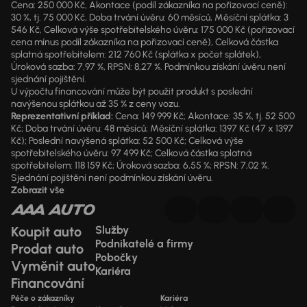
Cena: 250 000 Kč, Akontace (podíl zákazníka na pořizovací ceně):
30 %, tj. 75 000 Kč, Doba trvání úvěru: 60 měsíců, Měsíční splátka: 3
546 Kč, Celková výše spotřebitelského úvěru: 175 000 Kč (pořizovací
cena mínus podíl zákazníka na pořizovací ceně), Celková částka
splatná spotřebitelem: 212 760 Kč (splátka x počet splátek),
Úroková sazba: 7,97 %, RPSN: 8,27 %. Podmínkou získání úvěru není
sjednání pojištění.
U výpočtu financování může být použit produkt s poslední
navýšenou splátkou až 35 % z ceny vozu.
Reprezentativní příklad:
Cena: 149 999 Kč; Akontace: 35 %, tj. 52 500
Kč; Doba trvání úvěru: 48 měsíců; Měsíční splátka: 1397 Kč (47 x 1397
Kč); Poslední navýšená splátka: 52 500 Kč; Celková výše
spotřebitelského úvěru: 97 499 Kč; Celková částka splatná
spotřebitelem: 118 159 Kč; Úroková sazba: 6,55 %; RPSN: 7,02 %.
Sjednání pojištění není podmínkou získání úvěru.
Zobrazit vše
Koupit auto
Služby
Podnikatelé a firmy
Prodat auto
Pobočky
Vyměnit auto
Kariéra
Financování
Péče o zákazníky
Kariéra