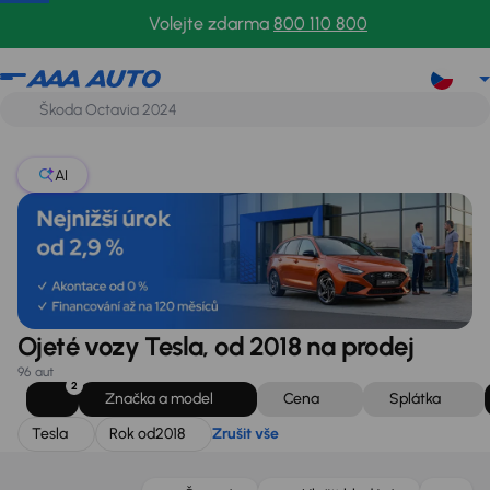
Tesla
Rok od
2018
Zrušit vše
Volejte zdarma
800 110 800
AI
Ojeté vozy Tesla, od 2018 na prodej
96 aut
2
Značka a model
Cena
Splátka
Tesla
Rok od
2018
Zrušit vše
Zlevněno o 10 000 Kč