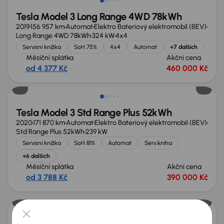
Tesla Model 3 Long Range 4WD 78kWh
2019
156 957 km
Automat
Elektro Bateriový elektromobil (BEV)
Long Range 4WD 78kWh
324 kW
4x4
Servisní knížka
SoH 75%
4x4
Automat
+7 dalších
Měsíční splátka
Akční cena
od 4 377 Kč
460 000 Kč
Možnost odpočtu DPH
Tesla Model 3 Std Range Plus 52kWh
2020
171 870 km
Automat
Elektro Bateriový elektromobil (BEV)
Std Range Plus 52kWh
239 kW
Servisní knížka
SoH 81%
Automat
Serv.kniha
+6 dalších
Měsíční splátka
Akční cena
od 3 788 Kč
390 000 Kč