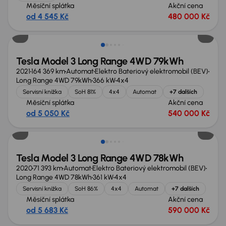
Měsíční splátka
Akční cena
od 4 545 Kč
480 000 Kč
Možnost odpočtu DPH
Tesla Model 3 Long Range 4WD 79kWh
2021
164 369 km
Automat
Elektro Bateriový elektromobil (BEV)
Long Range 4WD 79kWh
366 kW
4x4
Servisní knížka
SoH 81%
4x4
Automat
+7 dalších
Měsíční splátka
Akční cena
od 5 050 Kč
540 000 Kč
Tesla Model 3 Long Range 4WD 78kWh
2020
71 393 km
Automat
Elektro Bateriový elektromobil (BEV)
Long Range 4WD 78kWh
361 kW
4x4
Servisní knížka
SoH 86%
4x4
Automat
+7 dalších
Měsíční splátka
Akční cena
od 5 683 Kč
590 000 Kč
Zlevněno o 50 000 Kč