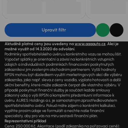
Upravit filtr
Aktuálně platné ceny jsou uvedeny na
www.aaaauto.cz
. Akci je
možné využít od 14.3.2020 do odvolání.
Podmínky spotřebitelského úvěru u konkrétního vozu se mohou lišit.
Výpočet splátky je orientační a závisí na konkrétních vstupních
údajích a individuálních podmínkách financování poskytnutých
zákazníkovi jim zvoleným obchodním partnerem. Vyšší hodnoty
RPSN mohou být důsledkem využití marketingových akcí dle výběru
zákazníka, jako např. sleva z ceny vozidla, výplata hotovosti a další
akční benefity, které může zákazník čerpat dle vlastního výběru. V
případě poskytnutí finanční služby je součástí každé smlouvy
zákonný údaj o výši RPSN a kompletní předsmluvní informace k
úvěru. AURES Holdings a.s. je samostatným zprostředkovatelem
spotřebitelského úvěru. Pokud máte zájem o konkrétní kalkulaci,
vyplňte prosím údaje ve formuláři a nechte naše finanční
specialisty, aby pro vás na míru sestavili finanční plán.
Reprezentativní příklad
Cena: 250 000 Kč, Akontace (podíl zákazníka na pořizovací ceně):