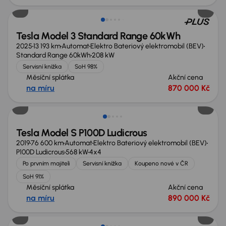
Tesla Model 3 Standard Range 60kWh
2025
13 193 km
Automat
Elektro Bateriový elektromobil (BEV)
Standard Range 60kWh
208 kW
Servisní knížka
SoH 98%
Měsíční splátka
Akční cena
na míru
870 000 Kč
Možnost odpočtu DPH
Tesla Model S P100D Ludicrous
2019
76 600 km
Automat
Elektro Bateriový elektromobil (BEV)
P100D Ludicrous
568 kW
4x4
Po prvním majiteli
Servisní knížka
Koupeno nové v ČR
SoH 91%
Měsíční splátka
Akční cena
na míru
890 000 Kč