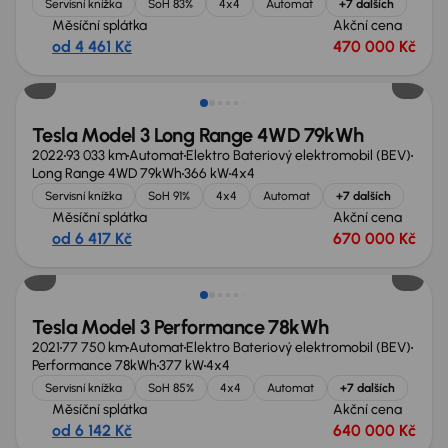
Servisní knížka
SoH 83%
4x4
Automat
+7 dalších
Měsíční splátka
Akční cena
od 4 461 Kč
470 000 Kč
Možnost odpočtu DPH
Tesla Model 3 Long Range 4WD 79kWh
2022
93 033 km
Automat
Elektro Bateriový elektromobil (BEV)
Long Range 4WD 79kWh
366 kW
4x4
Servisní knížka
SoH 91%
4x4
Automat
+7 dalších
Měsíční splátka
Akční cena
od 6 417 Kč
670 000 Kč
Zlevněno o 10 000 Kč
Tesla Model 3 Performance 78kWh
2021
77 750 km
Automat
Elektro Bateriový elektromobil (BEV)
Performance 78kWh
377 kW
4x4
Servisní knížka
SoH 85%
4x4
Automat
+7 dalších
Měsíční splátka
Akční cena
od 6 142 Kč
640 000 Kč