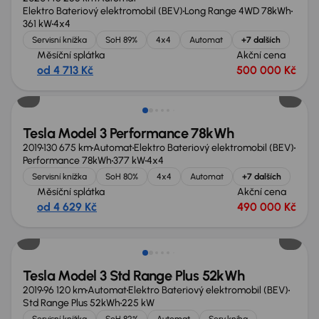
Elektro Bateriový elektromobil (BEV)
Long Range 4WD 78kWh
361 kW
4x4
Servisní knížka
SoH 89%
4x4
Automat
+7 dalších
Měsíční splátka
Akční cena
od 4 713 Kč
500 000 Kč
Tesla Model 3 Performance 78kWh
2019
130 675 km
Automat
Elektro Bateriový elektromobil (BEV)
Performance 78kWh
377 kW
4x4
Servisní knížka
SoH 80%
4x4
Automat
+7 dalších
Měsíční splátka
Akční cena
od 4 629 Kč
490 000 Kč
Tesla Model 3 Std Range Plus 52kWh
2019
96 120 km
Automat
Elektro Bateriový elektromobil (BEV)
Std Range Plus 52kWh
225 kW
Servisní knížka
SoH 82%
Automat
Serv.kniha