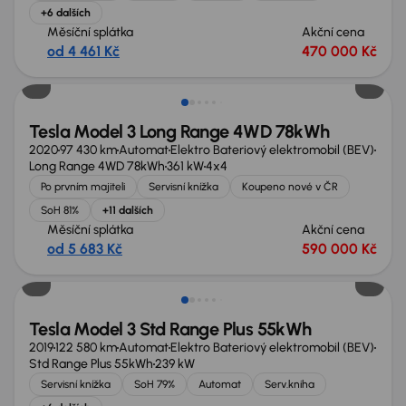
+6 dalších
Měsíční splátka
Akční cena
od 4 461 Kč
470 000 Kč
Nově v nabídce
Tesla Model 3 Long Range 4WD 78kWh
2020
97 430 km
Automat
Elektro Bateriový elektromobil (BEV)
Long Range 4WD 78kWh
361 kW
4x4
Po prvním majiteli
Servisní knížka
Koupeno nové v ČR
SoH 81%
+11 dalších
Měsíční splátka
Akční cena
od 5 683 Kč
590 000 Kč
Tesla Model 3 Std Range Plus 55kWh
2019
122 580 km
Automat
Elektro Bateriový elektromobil (BEV)
Std Range Plus 55kWh
239 kW
Servisní knížka
SoH 79%
Automat
Serv.kniha