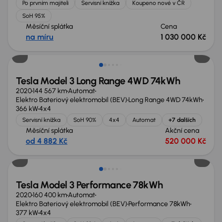
Po prvním majiteli
Servisní knížka
Koupeno nové v ČR
SoH 95%
Měsíční splátka
Cena
na míru
1 030 000 Kč
Tesla Model 3 Long Range 4WD 74kWh
2020
144 567 km
Automat
Elektro Bateriový elektromobil (BEV)
Long Range 4WD 74kWh
366 kW
4x4
Servisní knížka
SoH 90%
4x4
Automat
+7 dalších
Měsíční splátka
Akční cena
od 4 882 Kč
520 000 Kč
Tesla Model 3 Performance 78kWh
2020
160 400 km
Automat
Elektro Bateriový elektromobil (BEV)
Performance 78kWh
377 kW
4x4