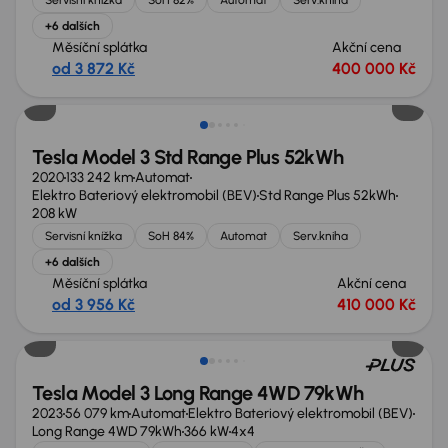
+6 dalších
Měsíční splátka
Akční cena
od 3 872 Kč
400 000 Kč
Zlevněno o 20 000 Kč
Tesla Model 3 Std Range Plus 52kWh
2020
133 242 km
Automat
Elektro Bateriový elektromobil (BEV)
Std Range Plus 52kWh
208 kW
Servisní knížka
SoH 84%
Automat
Serv.kniha
+6 dalších
Měsíční splátka
Akční cena
od 3 956 Kč
410 000 Kč
Tesla Model 3 Long Range 4WD 79kWh
2023
56 079 km
Automat
Elektro Bateriový elektromobil (BEV)
Long Range 4WD 79kWh
366 kW
4x4