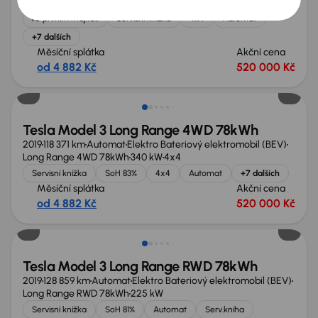
Long Range 4WD 78kWh
361 kW
4x4
Po prvním majiteli
Servisní knížka
4x4
Automat
+7 dalších
Měsíční splátka
Akční cena
od 4 882 Kč
520 000 Kč
Tesla Model 3 Long Range 4WD 78kWh
2019
118 371 km
Automat
Elektro Bateriový elektromobil (BEV)
Long Range 4WD 78kWh
340 kW
4x4
Servisní knížka
SoH 83%
4x4
Automat
+7 dalších
Měsíční splátka
Akční cena
od 4 882 Kč
520 000 Kč
Extra sleva 26 000 Kč
Tesla Model 3 Long Range RWD 78kWh
2019
128 859 km
Automat
Elektro Bateriový elektromobil (BEV)
Long Range RWD 78kWh
225 kW
Servisní knížka
SoH 81%
Automat
Serv.kniha