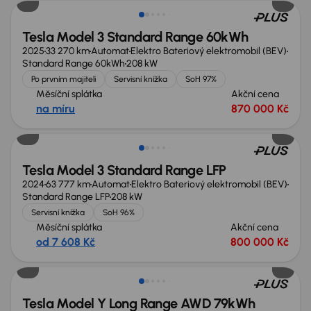
Tesla Model 3 Standard Range 60kWh
2025
33 270 km
Automat
Elektro Bateriový elektromobil (BEV)
Standard Range 60kWh
208 kW
Po prvním majiteli
Servisní knížka
SoH 97%
Měsíční splátka
Akční cena
na míru
870 000 Kč
Zlevněno o 40 000 Kč
Tesla Model 3 Standard Range LFP
2024
63 777 km
Automat
Elektro Bateriový elektromobil (BEV)
Standard Range LFP
208 kW
Servisní knížka
SoH 96%
Měsíční splátka
Akční cena
od 7 608 Kč
800 000 Kč
Možnost odpočtu DPH
Tesla Model Y Long Range AWD 79kWh