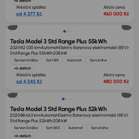
+6 dalších
Měsíční splátka
Akční cena
od 4 377 Kč
460 000 Kč
Možnost odpočtu DPH
Tesla Model 3 Std Range Plus 55kWh
2021
142 035 km
Automat
Elektro Bateriový elektromobil (BEV)
Std Range Plus 55kWh
208 kW
Servisní knížka
SoH 81%
Automat
Serv.kniha
+6 dalších
Měsíční splátka
Akční cena
od 4 545 Kč
480 000 Kč
Nově v nabídce
Tesla Model 3 Std Range Plus 52kWh
2020
88 663 km
Automat
Elektro Bateriový elektromobil (BEV)
Std Range Plus 52kWh
208 kW
Servisní knížka
SoH 85%
Automat
Serv.kniha
+6 dalších