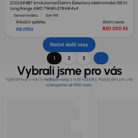
2022
68 887 km
Automat
Elektro Bateriový elektromobil (BEV)
Long Range AWD 79kWh
378 kW
4x4
Servisní knížka
SoH 91%
Měsíční splátka
Akční cena
na míru
850 000 Kč
Načíst další vozy
1
2
3
Vybrali jsme pro vás
Vybíráme pro vás ty
nejlepší vozy
z naší nabídky. Každý den pro vás
vykoupíme až 400 vozů
.