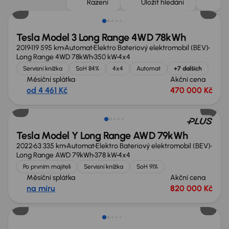
Řazení
Uložit hledání
Tesla Model 3 Long Range 4WD 78kWh
2019
119 595 km
Automat
Elektro Bateriový elektromobil (BEV)
Long Range 4WD 78kWh
350 kW
4x4
Servisní knížka
SoH 84%
4x4
Automat
+7 dalších
Měsíční splátka
Akční cena
od 4 461 Kč
470 000 Kč
Zlevněno o 30 000 Kč
Tesla Model Y Long Range AWD 79kWh
2022
63 335 km
Automat
Elektro Bateriový elektromobil (BEV)
Long Range AWD 79kWh
378 kW
4x4
Po prvním majiteli
Servisní knížka
SoH 91%
Měsíční splátka
Akční cena
na míru
820 000 Kč