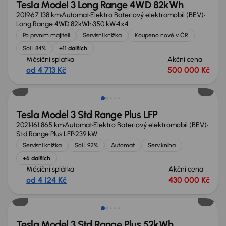
Tesla Model 3 Long Range 4WD 82kWh
2019
67 138 km
Automat
Elektro Bateriový elektromobil (BEV)
Long Range 4WD 82kWh
350 kW
4x4
Po prvním majiteli
Servisní knížka
Koupeno nové v ČR
SoH 84%
+11 dalších
Měsíční splátka
Akční cena
od 4 713 Kč
500 000 Kč
Zlevněno o 30 000 Kč
Tesla Model 3 Std Range Plus LFP
2021
161 865 km
Automat
Elektro Bateriový elektromobil (BEV)
Std Range Plus LFP
239 kW
Servisní knížka
SoH 92%
Automat
Serv.kniha
+6 dalších
Měsíční splátka
Akční cena
od 4 124 Kč
430 000 Kč
Tesla Model 3 Std Range Plus 52kWh