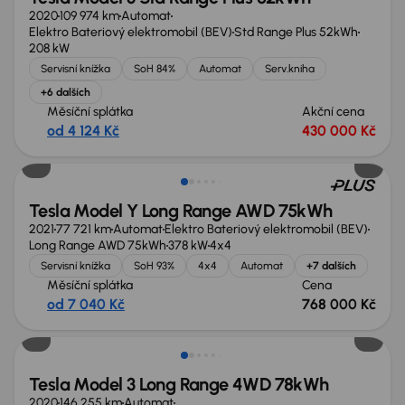
2020
109 974 km
Automat
Elektro Bateriový elektromobil (BEV)
Std Range Plus 52kWh
208 kW
Servisní knížka
SoH 84%
Automat
Serv.kniha
+6 dalších
Měsíční splátka
Akční cena
od 4 124 Kč
430 000 Kč
Možnost odpočtu DPH
Tesla Model Y Long Range AWD 75kWh
2021
77 721 km
Automat
Elektro Bateriový elektromobil (BEV)
Long Range AWD 75kWh
378 kW
4x4
Servisní knížka
SoH 93%
4x4
Automat
+7 dalších
Měsíční splátka
Cena
od 7 040 Kč
768 000 Kč
Možnost odpočtu DPH
Tesla Model 3 Long Range 4WD 78kWh
2020
146 255 km
Automat