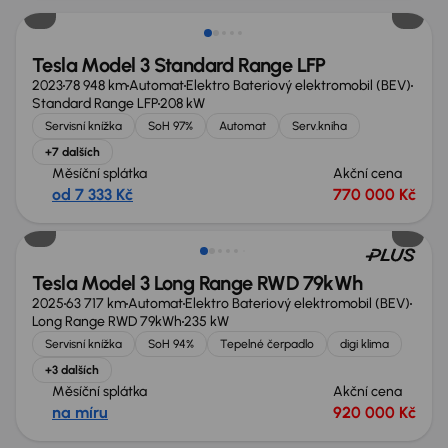
Tesla Model 3 Standard Range LFP
2023
78 948 km
Automat
Elektro Bateriový elektromobil (BEV)
Standard Range LFP
208 kW
Servisní knížka
SoH 97%
Automat
Serv.kniha
+7 dalších
Měsíční splátka
Akční cena
od 7 333 Kč
770 000 Kč
Možnost odpočtu DPH
Tesla Model 3 Long Range RWD 79kWh
2025
63 717 km
Automat
Elektro Bateriový elektromobil (BEV)
Long Range RWD 79kWh
235 kW
Servisní knížka
SoH 94%
Tepelné čerpadlo
digi klima
+3 dalších
Měsíční splátka
Akční cena
na míru
920 000 Kč