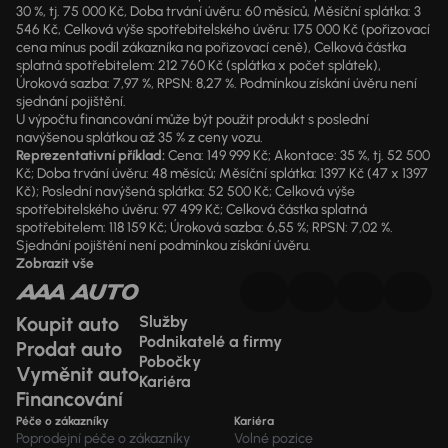
30 %, tj. 75 000 Kč, Doba trvání úvěru: 60 měsíců, Měsíční splátka: 3
546 Kč, Celková výše spotřebitelského úvěru: 175 000 Kč (pořizovací
cena mínus podíl zákazníka na pořizovací ceně), Celková částka
splatná spotřebitelem: 212 760 Kč (splátka x počet splátek),
Úroková sazba: 7,97 %, RPSN: 8,27 %. Podmínkou získání úvěru není
sjednání pojištění.
U výpočtu financování může být použit produkt s poslední
navýšenou splátkou až 35 % z ceny vozu.
Reprezentativní příklad:
Cena: 149 999 Kč; Akontace: 35 %, tj. 52 500
Kč; Doba trvání úvěru: 48 měsíců; Měsíční splátka: 1397 Kč (47 x 1397
Kč); Poslední navýšená splátka: 52 500 Kč; Celková výše
spotřebitelského úvěru: 97 499 Kč; Celková částka splatná
spotřebitelem: 118 159 Kč; Úroková sazba: 6,55 %; RPSN: 7,02 %.
Sjednání pojištění není podmínkou získání úvěru.
Zobrazit vše
Koupit auto
Služby
Podnikatelé a firmy
Prodat auto
Pobočky
Vyměnit auto
Kariéra
Financování
Péče o zákazníky
Kariéra
Poprodejní péče o zákazníky
Volné pozice