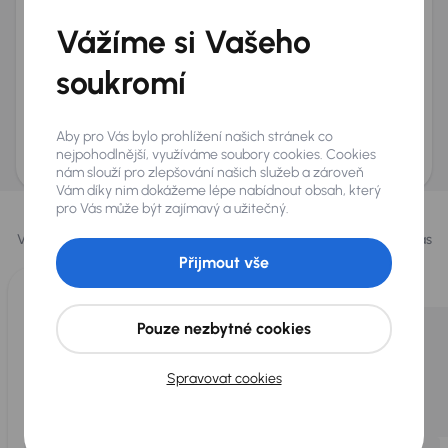
+420
E-mail
*
Vážíme si Vašeho
Přeji si dostávat informace o atraktivních slevových
soukromí
nabídkách
Odeslat poptávku
Aby pro Vás bylo prohlížení našich stránek co
AURES Holdings a.s., se sídlem Dopraváků 874/15, Čimice, 184 00 Praha 8 bude
uchovávat a zpracovávat vaše osobní údaje v souladu se zásadami ochrany a
nejpohodlnější, využíváme soubory cookies. Cookies
zpracování
osobních údajů
.
nám slouží pro zlepšování našich služeb a zároveň
Vám díky nim dokážeme lépe nabídnout obsah, který
Vybrali jsme pro vás
pro Vás může být zajímavý a užitečný.
Vybíráme pro vás ty
nejlepší vozy
z naší nabídky. Každý den pro vás
vykoupíme až 400 vozů
.
Přijmout vše
Pouze nezbytné cookies
Spravovat cookies