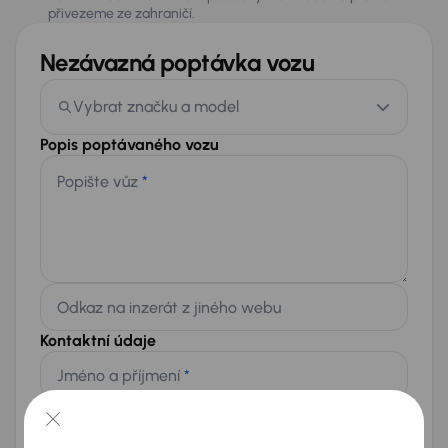
přivezeme ze zahraničí.
Nezávazná poptávka vozu
Vybrat značku a model
Popis poptávaného vozu
Popište vůz
*
Odkaz na inzerát z jiného webu
Kontaktní údaje
Jméno a příjmení
*
Telefon
*