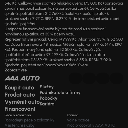
546 Kč, Celková výše spotřebitelského úvěru: 175 000 Kč (pořizovací
cena mínus podíl zákazníka na pořizovací ceně), Celková částka
splatná spotřebitelem: 212 760 Kč (splátka x počet splátek),
Úroková sazba: 7,97 %, RPSN: 8,27 %. Podmínkou získání úvěru není
sjednání pojištění.
U výpočtu financování může být použit produkt s poslední
navýšenou splátkou až 35 % z ceny vozu.
Reprezentativní příklad:
Cena: 149 999 Kč; Akontace: 35 %, tj. 52 500
Kč; Doba trvání úvěru: 48 měsíců; Měsíční splátka: 1397 Kč (47 x 1397
Kč); Poslední navýšená splátka: 52 500 Kč; Celková výše
spotřebitelského úvěru: 97 499 Kč; Celková částka splatná
spotřebitelem: 118 159 Kč; Úroková sazba: 6,55 %; RPSN: 7,02 %.
Sjednání pojištění není podmínkou získání úvěru.
Zobrazit vše
Koupit auto
Služby
Podnikatelé a firmy
Prodat auto
Pobočky
Vyměnit auto
Kariéra
Financování
Péče o zákazníky
Kariéra
Poprodejní péče o zákazníky
Volné pozice
Asistenční služby
Proč pracovat v AAA AUTO