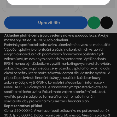
Upravit filtr
Aktuálně platné ceny jsou uvedeny na
www.aaaauto.cz
. Akci je
možné využít od 14.3.2020 do odvolání.
Podmínky spotřebitelského úvěru u konkrétního vozu se mohou lišit.
Výpočet splátky je orientační a závisí na konkrétních vstupních
údajích a individuálních podmínkách financování poskytnutých
zákazníkovi jim zvoleným obchodním partnerem. Vyšší hodnoty
RPSN mohou být důsledkem využití marketingových akcí dle výběru
zákazníka, jako např. sleva z ceny vozidla, výplata hotovosti a další
akční benefity, které může zákazník čerpat dle vlastního výběru. V
případě poskytnutí finanční služby je součástí každé smlouvy
zákonný údaj o výši RPSN a kompletní předsmluvní informace k
úvěru. AURES Holdings a.s. je samostatným zprostředkovatelem
spotřebitelského úvěru. Pokud máte zájem o konkrétní kalkulaci,
vyplňte prosím údaje ve formuláři a nechte naše finanční
specialisty, aby pro vás na míru sestavili finanční plán.
Reprezentativní příklad
Cena: 250 000 Kč, Akontace (podíl zákazníka na pořizovací ceně):
30 %, tj. 75 000 Kč, Doba trvání úvěru: 60 měsíců, Měsíční splátka: 3