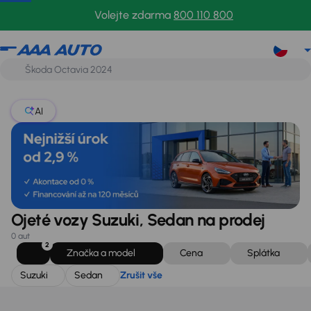
Suzuki
Sedan
Zrušit vše
Volejte zdarma
800 110 800
AI
Ojeté vozy Suzuki, Sedan na prodej
0 aut
2
Značka a model
Cena
Splátka
Suzuki
Sedan
Zrušit vše