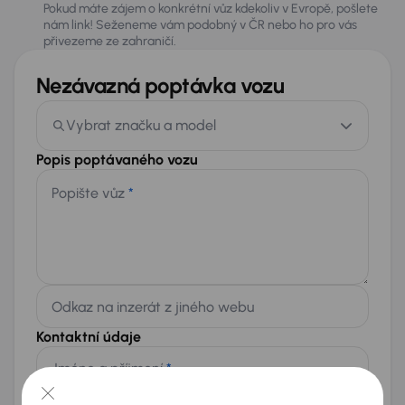
Pokud máte zájem o konkrétní vůz kdekoliv v Evropě, pošlete
nám link! Seženeme vám podobný v ČR nebo ho pro vás
přivezeme ze zahraničí.
Nezávazná poptávka vozu
Vybrat značku a model
Popis poptávaného vozu
Popište vůz
*
Odkaz na inzerát z jiného webu
Kontaktní údaje
Jméno a příjmení
*