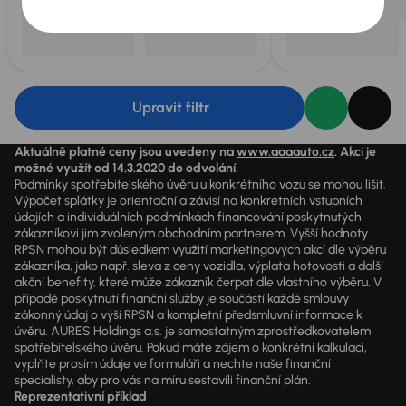
Upravit filtr
Aktuálně platné ceny jsou uvedeny na
www.aaaauto.cz
. Akci je
možné využít od 14.3.2020 do odvolání.
Podmínky spotřebitelského úvěru u konkrétního vozu se mohou lišit.
Výpočet splátky je orientační a závisí na konkrétních vstupních
údajích a individuálních podmínkách financování poskytnutých
zákazníkovi jim zvoleným obchodním partnerem. Vyšší hodnoty
RPSN mohou být důsledkem využití marketingových akcí dle výběru
zákazníka, jako např. sleva z ceny vozidla, výplata hotovosti a další
akční benefity, které může zákazník čerpat dle vlastního výběru. V
případě poskytnutí finanční služby je součástí každé smlouvy
zákonný údaj o výši RPSN a kompletní předsmluvní informace k
úvěru. AURES Holdings a.s. je samostatným zprostředkovatelem
spotřebitelského úvěru. Pokud máte zájem o konkrétní kalkulaci,
vyplňte prosím údaje ve formuláři a nechte naše finanční
specialisty, aby pro vás na míru sestavili finanční plán.
Reprezentativní příklad