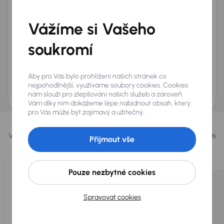
Telefon
*
Vážíme si Vašeho
+420
E-mail
*
Přeji si dostávat informace o atraktivních slevových
soukromí
nabídkách
Odeslat poptávku
Aby pro Vás bylo prohlížení našich stránek co
AURES Holdings a.s., se sídlem Dopraváků 874/15, Čimice, 184 00 Praha 8 bude
nejpohodlnější, využíváme soubory cookies. Cookies
uchovávat a zpracovávat vaše osobní údaje v souladu se zásadami ochrany a
nám slouží pro zlepšování našich služeb a zároveň
zpracování
osobních údajů
.
Vám díky nim dokážeme lépe nabídnout obsah, který
pro Vás může být zajímavý a užitečný.
Vybrali jsme pro vás
Vybíráme pro vás ty
nejlepší vozy
z naší nabídky. Každý den pro vás
Přijmout vše
vykoupíme až 400 vozů
.
Pouze nezbytné cookies
Spravovat cookies