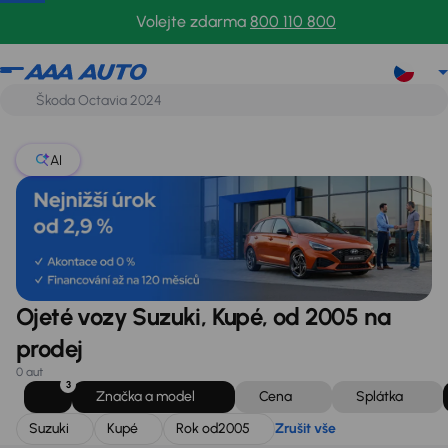
Suzuki
Kupé
Rok od
2005
Zrušit vše
Volejte zdarma
800 110 800
AI
Ojeté vozy Suzuki, Kupé, od 2005 na
prodej
0 aut
3
Značka a model
Cena
Splátka
Suzuki
Kupé
Rok od
2005
Zrušit vše