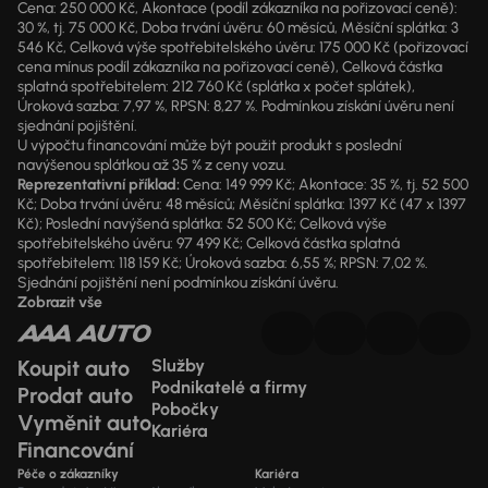
Cena: 250 000 Kč, Akontace (podíl zákazníka na pořizovací ceně):
30 %, tj. 75 000 Kč, Doba trvání úvěru: 60 měsíců, Měsíční splátka: 3
546 Kč, Celková výše spotřebitelského úvěru: 175 000 Kč (pořizovací
cena mínus podíl zákazníka na pořizovací ceně), Celková částka
splatná spotřebitelem: 212 760 Kč (splátka x počet splátek),
Úroková sazba: 7,97 %, RPSN: 8,27 %. Podmínkou získání úvěru není
sjednání pojištění.
U výpočtu financování může být použit produkt s poslední
navýšenou splátkou až 35 % z ceny vozu.
Reprezentativní příklad:
Cena: 149 999 Kč; Akontace: 35 %, tj. 52 500
Kč; Doba trvání úvěru: 48 měsíců; Měsíční splátka: 1397 Kč (47 x 1397
Kč); Poslední navýšená splátka: 52 500 Kč; Celková výše
spotřebitelského úvěru: 97 499 Kč; Celková částka splatná
spotřebitelem: 118 159 Kč; Úroková sazba: 6,55 %; RPSN: 7,02 %.
Sjednání pojištění není podmínkou získání úvěru.
Zobrazit vše
Koupit auto
Služby
Podnikatelé a firmy
Prodat auto
Pobočky
Vyměnit auto
Kariéra
Financování
Péče o zákazníky
Kariéra