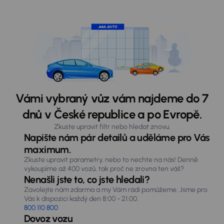
Vámi vybraný vůz vám najdeme do 7
dnů v České republice a po Evropě.
Zkuste upravit filtr nebo hledat znovu.
Napište nám pár detailů a uděláme pro Vás
maximum.
Zkuste upravit parametry, nebo to nechte na nás! Denně
vykoupíme až 400 vozů, tak proč ne zrovna ten váš?
Nenašli jste to, co jste hledali?
Zavolejte nám zdarma a my Vám rádi pomůžeme. Jsme pro
Vás k dispozici každý den 8:00 - 21:00.
800 110 800
Dovoz vozu