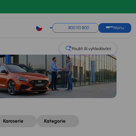
Řazení
Uložit hledání
800 110 800
Menu
Použít AI vyhledávání
Karoserie
Kategorie