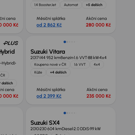
1.4 BoosterJet
Automat
+5 dalších
ční cena
Měsíční splátka
Akční cena
0 000 Kč
od 2 862 Kč
280 000 Kč
Hybrid
Suzuki Vitara
2017
144 952 km
Benzín
1.6 VVT
88 kW
4x4
l-Hybrid)
Koupeno nové v ČR
1.6 VVT
4x4
Kůže
+4 dalších
 ČR
 dalších
ní cena
Měsíční splátka
Akční cena
0 000 Kč
od 2 399 Kč
235 000 Kč
Suzuki SX4
2010
230 604 km
Diesel
2.0 DDiS
99 kW