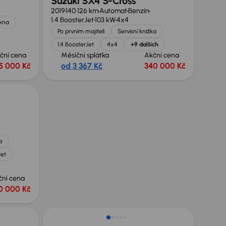
Suzuki SX4 S-Cross
2019
140 126 km
Automat
Benzín
1.4 BoosterJet
103 kW
4x4
okna
Po prvním majiteli
Servisní knížka
1.4 BoosterJet
4x4
+9 dalších
ční cena
Měsíční splátka
Akční cena
5 000 Kč
od 3 367 Kč
340 000 Kč
a
Jet
ční cena
0 000 Kč