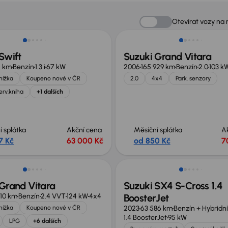
Otevírat vozy na
Swift
Suzuki Grand Vitara
11 km
Benzín
1.3 i
67 kW
2006
165 929 km
Benzín
2.0
103 k
knížka
Koupeno nové v ČR
2.0
4x4
Park. senzory
erv.kniha
+1 dalších
í splátka
Akční cena
Měsíční splátka
A
7 Kč
63 000 Kč
od 850 Kč
7
Grand Vitara
Suzuki SX4 S-Cross 1.4
10 km
Benzín
2.4 VVT
124 kW
4x4
BoosterJet
knížka
Koupeno nové v ČR
2023
63 586 km
Benzín + Hybridní
1.4 BoosterJet
95 kW
LPG
+6 dalších