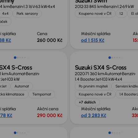
 Jimny
Suzuki Swift
04 km
Benzín
1.3 16V
63 kW
4x4
2012
33 845 km
Benzín
1.2
69 kW
4x4
Park. senzory
Koupeno nové v ČR
1.2
El. 
daček
í splátka
Cena
Měsíční splátka
Ak
88 Kč
260 000 Kč
od 1 515 Kč
15
Zlevněno o 30 000 Kč
 SX4 S-Cross
Suzuki SX4 S-Cross
61 km
Automat
Benzín
2020
71 360 km
Automat
Benzín
rJet
103 kW
1.4 BoosterJet
103 kW
4x4
erJet
Automat
Po prvním majiteli
Servisní knížk
ká klimatizace
Tempomat
Koupeno nové v ČR
1.4 Booster
+7 dalších
í splátka
Akční cena
Měsíční splátka
Ak
778 Kč
290 000 Kč
od 3 283 Kč
33