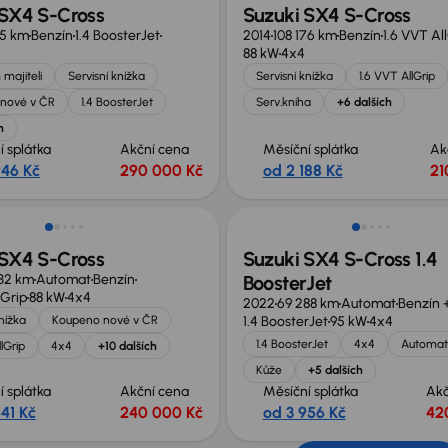
 SX4 S-Cross
Suzuki SX4 S-Cross
05 km
Benzín
1.4 BoosterJet
2014
108 176 km
Benzín
1.6 VVT Al
88 kW
4x4
 majiteli
Servisní knížka
Servisní knížka
1.6 VVT AllGrip
nové v ČR
1.4 BoosterJet
Serv.kniha
+6 dalších
h
í splátka
Akční cena
Měsíční splátka
Ak
946 Kč
290 000 Kč
od 2 188 Kč
21
 SX4 S-Cross
Suzuki SX4 S-Cross 1.4
32 km
Automat
Benzín
BoosterJet
lGrip
88 kW
4x4
2022
69 288 km
Automat
Benzín 
knížka
Koupeno nové v ČR
1.4 BoosterJet
95 kW
4x4
1.4 BoosterJet
4x4
Automat
lGrip
4x4
+10 dalších
Kůže
+5 dalších
í splátka
Akční cena
Měsíční splátka
Akč
41 Kč
240 000 Kč
od 3 956 Kč
42