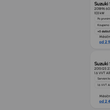
Suzuki
2018
96 6
103 kW
Po prvním
Koupeno 
+5 dalšíc
Měsíčn
od 2 
Suzuki
2015
125 2
1.6 VVT Al
Servisní 
1.6 VVT Al
Měsíčn
od 2 4