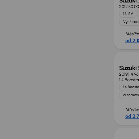
Suzuki
2012
30 0
1.3 16V
Vyhř. se
Měsíčn
od 2 1
Suzuki
2019
114 9
1.4 Booste
1.4 Boost
automatic
Měsíčn
od 2 