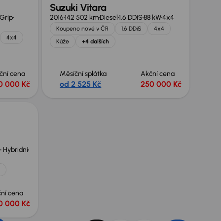
Suzuki Vitara
lGrip
2016
142 502 km
Diesel
1.6 DDiS
88 kW
4x4
Koupeno nové v ČR
1.6 DDiS
4x4
4x4
Kůže
+4 dalších
ční cena
Měsíční splátka
Akční cena
0 000 Kč
od 2 525 Kč
250 000 Kč
+ Hybridní
ní cena
0 000 Kč