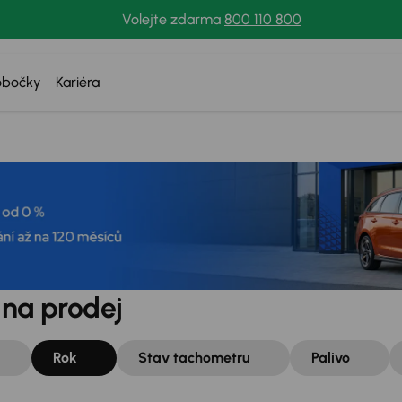
Volejte zdarma
800 110 800
obočky
Kariéra
 na prodej
Rok
Stav tachometru
Palivo