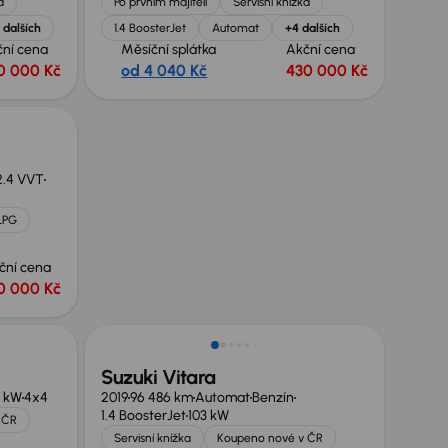
a
Po prvním majiteli
Servisní knížka
 dalších
1.4 BoosterJet
Automat
+4 dalších
ční cena
Měsíční splátka
Akční cena
0 000 Kč
od 4 040 Kč
430 000 Kč
2.4 VVT
LPG
ční cena
0 000 Kč
Zlevněno o 10 000 Kč
Suzuki Vitara
8 kW
4x4
2019
96 486 km
Automat
Benzín
1.4 BoosterJet
103 kW
 ČR
Servisní knížka
Koupeno nové v ČR