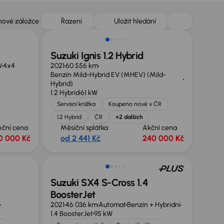
Možnost odpočtu DPH
 nové záložce
Řazení
Uložit hledání
Suzuki Ignis 1.2 Hybrid
W
4x4
2021
60 556 km
Benzín Mild-Hybrid EV (MHEV) (Mild-
Hybrid)
1.2 Hybrid
61 kW
Servisní knížka
Koupeno nové v ČR
1.2 Hybrid
ČR
+2 dalších
kční cena
Měsíční splátka
Akční cena
0 000 Kč
od 2 441 Kč
240 000 Kč
Suzuki SX4 S-Cross 1.4
BoosterJet
2021
46 036 km
Automat
Benzín + Hybridní
1.4 BoosterJet
95 kW