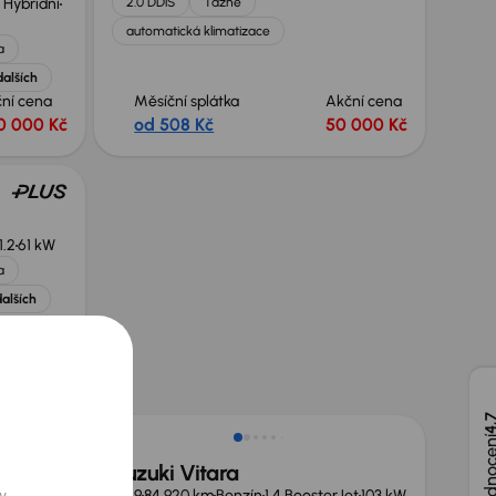
 Hybridní
2.0 DDiS
Tažné
automatická klimatizace
a
dalších
ní cena
Měsíční splátka
Akční cena
0 000 Kč
od 508 Kč
50 000 Kč
1.2
61 kW
a
alších
ní cena
0 000 Kč
4,
Suzuki Vitara
et
103 kW
2019
84 920 km
Benzín
1.4 BoosterJet
103 kW
y