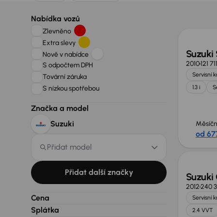
Nabídka vozů
Zlevněno
Extra slevy
Suzuki 
Nově v nabídce
2010
121 7
S odpočtem DPH
Servisní 
Tovární záruka
1.3 i
S
S nízkou spotřebou
Značka a model
Suzuki
Měsíčn
od 67
Přidat model
Přidat další značky
Suzuki 
2012
240 3
Cena
Servisní 
Splátka
2.4 VVT