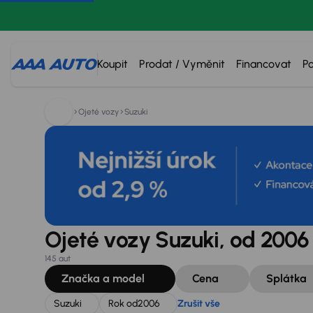
Hledáte:
Suzuki
Rok od
2006
Zrušit vše
Koupit
Prodat / Vyměnit
Financovat
P
Ojeté vozy
Suzuki
Ojeté vozy Suzuki, od 2006
145 aut
Značka a model
Cena
Splátka
Suzuki
Rok od
2006
Zrušit vše