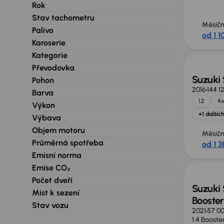
Rok
Stav tachometru
Měsíčn
Palivo
od 1 1
Karoserie
Kategorie
Převodovka
Suzuki 
Pohon
2016
144 1
Barva
1.2
4
Výkon
+1 dalšíc
Výbava
Objem motoru
Měsíčn
Průměrná spotřeba
od 1 3
Nově v
Emisní norma
Emise CO₂
Počet dveří
Suzuki 
Míst k sezení
Booster
Stav vozu
2021
57 0
1.4 Booste