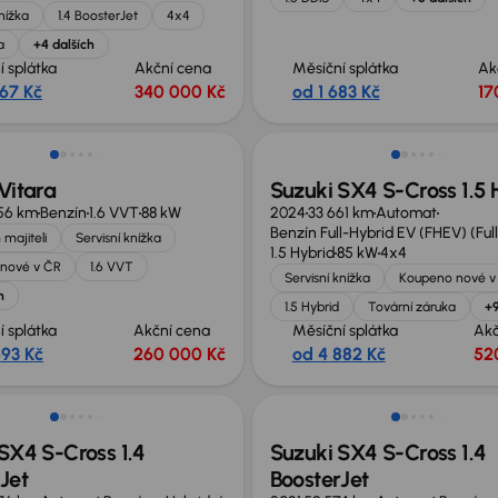
knížka
1.4 BoosterJet
4x4
a
+4 dalších
í splátka
Akční cena
Měsíční splátka
Ak
367 Kč
340 000 Kč
od 1 683 Kč
17
Zlevněno o 10 000 Kč
Vitara
Suzuki SX4 S-Cross 1.5 
56 km
Benzín
1.6 VVT
88 kW
2024
33 661 km
Automat
Benzín Full-Hybrid EV (FHEV) (Ful
 majiteli
Servisní knížka
1.5 Hybrid
85 kW
4x4
nové v ČR
1.6 VVT
Servisní knížka
Koupeno nové v
h
1.5 Hybrid
Tovární záruka
+9
í splátka
Akční cena
Měsíční splátka
Akč
693 Kč
260 000 Kč
od 4 882 Kč
52
 nabídce
Nově v nabídce
SX4 S-Cross 1.4
Suzuki SX4 S-Cross 1.4
Jet
BoosterJet