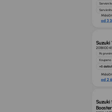
Servisní 
Serv.knih
Měsíčn
od 3 
Suzuki 
2018
100 4
Po prvním
Koupeno 
+5 dalšíc
Měsíčn
od 2 
Nově v
Suzuki 
Booster