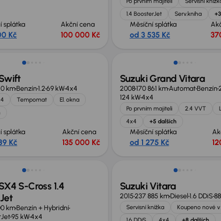
Po prvním majiteli
Servisní knížk
1.4 BoosterJet
Serv.kniha
+3
í splátka
Akční cena
Měsíční splátka
Ak
00 Kč
100 000 Kč
od 3 535 Kč
37
Zlevněno o 10 000 Kč
Swift
Suzuki Grand Vitara
20 km
Benzín
1.2
69 kW
4x4
2008
170 861 km
Automat
Benzín
124 kW
4x4
x4
Tempomat
El. okna
Po prvním majiteli
2.4 VVT
h
4x4
+5 dalších
í splátka
Akční cena
Měsíční splátka
Ak
89 Kč
135 000 Kč
od 1 275 Kč
12
 nabídce
Zlevněno o 10 000 Kč
SX4 S-Cross 1.4
Suzuki Vitara
Jet
2015
237 885 km
Diesel
1.6 DDiS
8
00 km
Benzín + Hybridní
Servisní knížka
Koupeno nové v
rJet
95 kW
4x4
1.6 DDiS
4x4
+8 dalších