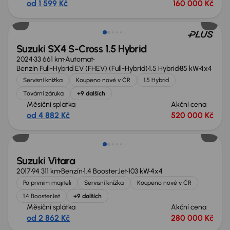
od 1 599 Kč
160 000 Kč
Zlevněno o 10 000 Kč
Suzuki SX4 S-Cross 1.5 Hybrid
2024
33 661 km
Automat
Benzín Full-Hybrid EV (FHEV) (Full-Hybrid)
1.5 Hybrid
85 kW
4x4
Servisní knížka
Koupeno nové v ČR
1.5 Hybrid
Tovární záruka
+9 dalších
Měsíční splátka
Akční cena
od 4 882 Kč
520 000 Kč
Suzuki Vitara
2017
94 311 km
Benzín
1.4 BoosterJet
103 kW
4x4
Po prvním majiteli
Servisní knížka
Koupeno nové v ČR
1.4 BoosterJet
+9 dalších
Měsíční splátka
Akční cena
od 2 862 Kč
280 000 Kč
Zlevněno o 10 000 Kč