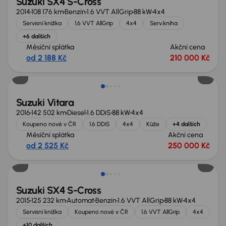
Suzuki SX4 S-Cross
2014
108 176 km
Benzín
1.6 VVT AllGrip
88 kW
4x4
Servisní knížka
1.6 VVT AllGrip
4x4
Serv.kniha
+6 dalších
Měsíční splátka
Akční cena
od 2 188 Kč
210 000 Kč
Suzuki Vitara
2016
142 502 km
Diesel
1.6 DDiS
88 kW
4x4
Koupeno nové v ČR
1.6 DDiS
4x4
Kůže
+4 dalších
Měsíční splátka
Akční cena
od 2 525 Kč
250 000 Kč
Suzuki SX4 S-Cross
2015
125 232 km
Automat
Benzín
1.6 VVT AllGrip
88 kW
4x4
Servisní knížka
Koupeno nové v ČR
1.6 VVT AllGrip
4x4
+10 dalších