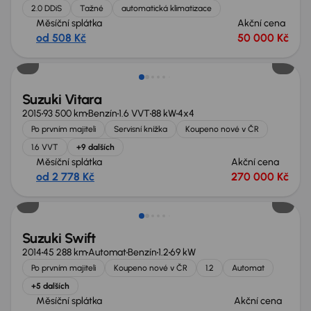
2.0 DDiS
Tažné
automatická klimatizace
Měsíční splátka
Akční cena
od 508 Kč
50 000 Kč
Suzuki Vitara
2015
93 500 km
Benzín
1.6 VVT
88 kW
4x4
Po prvním majiteli
Servisní knížka
Koupeno nové v ČR
1.6 VVT
+9 dalších
Měsíční splátka
Akční cena
od 2 778 Kč
270 000 Kč
Suzuki Swift
2014
45 288 km
Automat
Benzín
1.2
69 kW
Po prvním majiteli
Koupeno nové v ČR
1.2
Automat
+5 dalších
Měsíční splátka
Akční cena