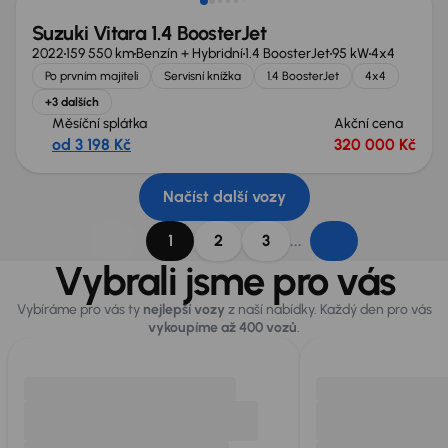
Suzuki Vitara 1.4 BoosterJet
2022
159 550 km
Benzín + Hybridní
1.4 BoosterJet
95 kW
4x4
Po prvním majiteli
Servisní knížka
1.4 BoosterJet
4x4
+3 dalších
Měsíční splátka
Akční cena
od 3 198 Kč
320 000 Kč
Načíst další vozy
...
1
2
3
Vybrali jsme pro vás
Vybíráme pro vás ty
nejlepší vozy
z naší nabídky. Každý den pro vás
vykoupíme až 400 vozů
.