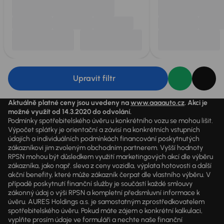
Upravit filtr
Aktuálně platné ceny jsou uvedeny na
www.aaaauto.cz
. Akci je
možné využít od 14.3.2020 do odvolání.
Podmínky spotřebitelského úvěru u konkrétního vozu se mohou lišit.
Výpočet splátky je orientační a závisí na konkrétních vstupních
údajích a individuálních podmínkách financování poskytnutých
zákazníkovi jim zvoleným obchodním partnerem. Vyšší hodnoty
RPSN mohou být důsledkem využití marketingových akcí dle výběru
zákazníka, jako např. sleva z ceny vozidla, výplata hotovosti a další
akční benefity, které může zákazník čerpat dle vlastního výběru. V
případě poskytnutí finanční služby je součástí každé smlouvy
zákonný údaj o výši RPSN a kompletní předsmluvní informace k
úvěru. AURES Holdings a.s. je samostatným zprostředkovatelem
spotřebitelského úvěru. Pokud máte zájem o konkrétní kalkulaci,
vyplňte prosím údaje ve formuláři a nechte naše finanční