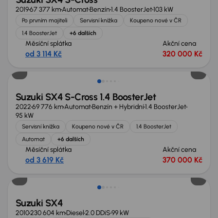
2019
67 377 km
Automat
Benzín
1.4 BoosterJet
103 kW
Po prvním majiteli
Servisní knížka
Koupeno nové v ČR
1.4 BoosterJet
+6 dalších
Měsíční splátka
Akční cena
od 3 114 Kč
320 000 Kč
Suzuki SX4 S-Cross 1.4 BoosterJet
2022
69 776 km
Automat
Benzín + Hybridní
1.4 BoosterJet
95 kW
Servisní knížka
Koupeno nové v ČR
1.4 BoosterJet
Automat
+6 dalších
Měsíční splátka
Akční cena
od 3 619 Kč
370 000 Kč
Suzuki SX4
2010
230 604 km
Diesel
2.0 DDiS
99 kW