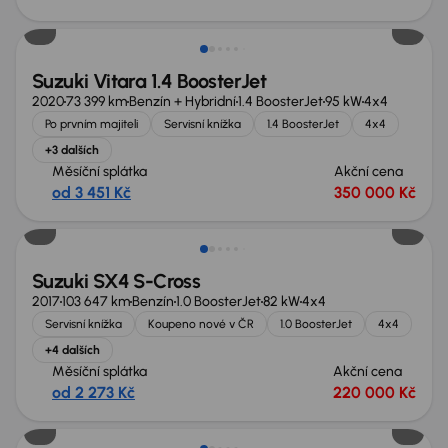
Nově v nabídce
Suzuki Vitara 1.4 BoosterJet
2020
73 399 km
Benzín + Hybridní
1.4 BoosterJet
95 kW
4x4
Po prvním majiteli
Servisní knížka
1.4 BoosterJet
4x4
+3 dalších
Měsíční splátka
Akční cena
od 3 451 Kč
350 000 Kč
Suzuki SX4 S-Cross
2017
103 647 km
Benzín
1.0 BoosterJet
82 kW
4x4
Servisní knížka
Koupeno nové v ČR
1.0 BoosterJet
4x4
+4 dalších
Měsíční splátka
Akční cena
od 2 273 Kč
220 000 Kč