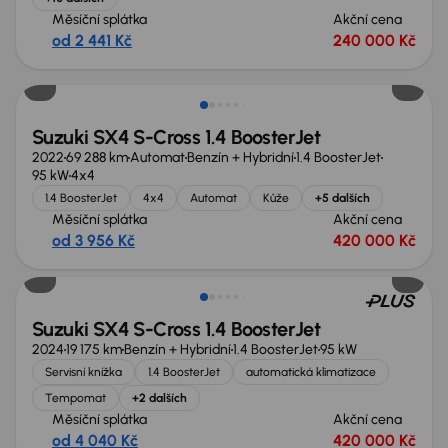
Měsíční splátka
Akční cena
od 2 441 Kč
240 000 Kč
Suzuki SX4 S-Cross 1.4 BoosterJet
2022
69 288 km
Automat
Benzín + Hybridní
1.4 BoosterJet
95 kW
4x4
1.4 BoosterJet
4x4
Automat
Kůže
+5 dalších
Měsíční splátka
Akční cena
od 3 956 Kč
420 000 Kč
Ušetříte 79 999 Kč
Suzuki SX4 S-Cross 1.4 BoosterJet
2024
19 175 km
Benzín + Hybridní
1.4 BoosterJet
95 kW
Servisní knížka
1.4 BoosterJet
automatická klimatizace
Tempomat
+2 dalších
Měsíční splátka
Akční cena
od 4 040 Kč
420 000 Kč