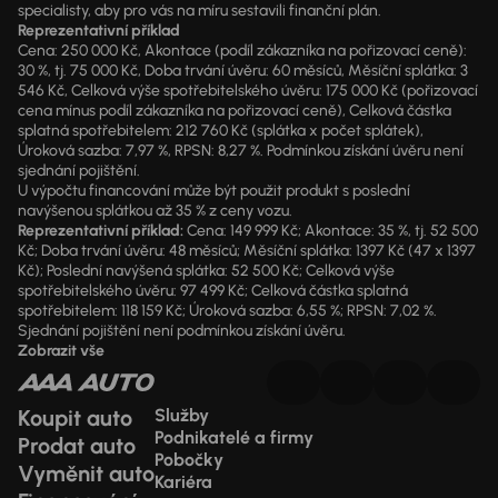
specialisty, aby pro vás na míru sestavili finanční plán.
Reprezentativní příklad
Cena: 250 000 Kč, Akontace (podíl zákazníka na pořizovací ceně):
30 %, tj. 75 000 Kč, Doba trvání úvěru: 60 měsíců, Měsíční splátka: 3
546 Kč, Celková výše spotřebitelského úvěru: 175 000 Kč (pořizovací
cena mínus podíl zákazníka na pořizovací ceně), Celková částka
splatná spotřebitelem: 212 760 Kč (splátka x počet splátek),
Úroková sazba: 7,97 %, RPSN: 8,27 %. Podmínkou získání úvěru není
sjednání pojištění.
U výpočtu financování může být použit produkt s poslední
navýšenou splátkou až 35 % z ceny vozu.
Reprezentativní příklad:
Cena: 149 999 Kč; Akontace: 35 %, tj. 52 500
Kč; Doba trvání úvěru: 48 měsíců; Měsíční splátka: 1397 Kč (47 x 1397
Kč); Poslední navýšená splátka: 52 500 Kč; Celková výše
spotřebitelského úvěru: 97 499 Kč; Celková částka splatná
spotřebitelem: 118 159 Kč; Úroková sazba: 6,55 %; RPSN: 7,02 %.
Sjednání pojištění není podmínkou získání úvěru.
Zobrazit vše
Koupit auto
Služby
Podnikatelé a firmy
Prodat auto
Pobočky
Vyměnit auto
Kariéra