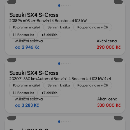
Suzuki SX4 S-Cross
2018
96 605 km
Benzín
1.4 BoosterJet
103 kW
Po prvním majiteli
Servisní knížka
Koupeno nové v ČR
1.4 BoosterJet
+5 dalších
Měsíční splátka
Akční cena
od 2 946 Kč
290 000 Kč
Zlevněno o 30 000 Kč
Suzuki SX4 S-Cross
2020
71 360 km
Automat
Benzín
1.4 BoosterJet
103 kW
4x4
Po prvním majiteli
Servisní knížka
Koupeno nové v ČR
1.4 BoosterJet
+7 dalších
Měsíční splátka
Akční cena
od 3 283 Kč
330 000 Kč