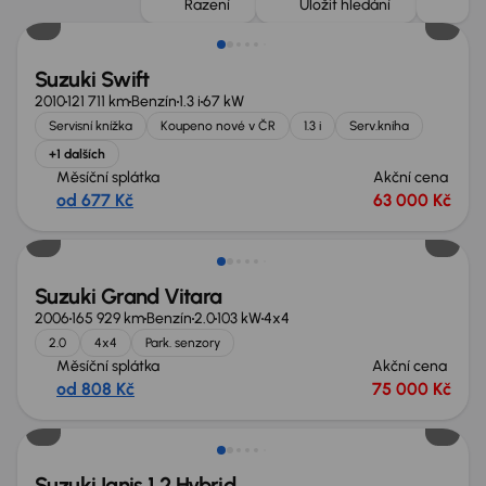
Řazení
Uložit hledání
Suzuki Swift
2010
121 711 km
Benzín
1.3 i
67 kW
Servisní knížka
Koupeno nové v ČR
1.3 i
Serv.kniha
+1 dalších
Měsíční splátka
Akční cena
od 677 Kč
63 000 Kč
Suzuki Grand Vitara
2006
165 929 km
Benzín
2.0
103 kW
4x4
2.0
4x4
Park. senzory
Měsíční splátka
Akční cena
od 808 Kč
75 000 Kč
Možnost odpočtu DPH
Suzuki Ignis 1.2 Hybrid