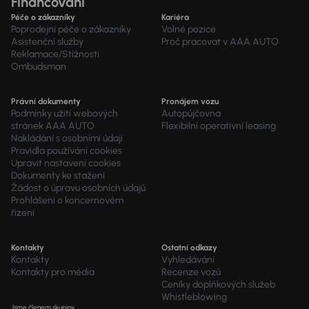
Financování
Péče o zákazníky
Kariéra
Poprodejní péče o zákazníky
Volné pozice
Asistenční služby
Proč pracovat v AAA AUTO
Reklamace/Stížnosti
Ombudsman
Právní dokumenty
Pronájem vozu
Podmínky užití webových
Autopůjčovna
stránek AAA AUTO
Flexibilní operativní leasing
Nakládání s osobními údaji
Pravidla používání cookies
Upravit nastavení cookies
Dokumenty ke stažení
Žádost o úpravu osobních údajů
Prohlášení o koncernovém
řízení
Kontakty
Ostatní odkazy
Kontakty
Vyhledávání
Kontakty pro média
Recenze vozů
Ceníky doplňkových služeb
Whistleblowing
Jsme členem skupiny