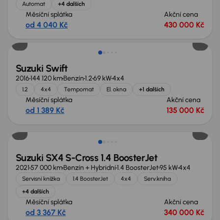
Automat
+4 dalších
Měsíční splátka
Akční cena
od 4 040 Kč
430 000 Kč
Suzuki Swift
2016
144 120 km
Benzín
1.2
69 kW
4x4
1.2
4x4
Tempomat
El. okna
+1 dalších
Měsíční splátka
Akční cena
od 1 389 Kč
135 000 Kč
Nově v nabídce
Suzuki SX4 S-Cross 1.4 BoosterJet
2021
57 000 km
Benzín + Hybridní
1.4 BoosterJet
95 kW
4x4
Servisní knížka
1.4 BoosterJet
4x4
Serv.kniha
+4 dalších
Měsíční splátka
Akční cena
od 3 367 Kč
340 000 Kč
Zlevněno o 10 000 Kč