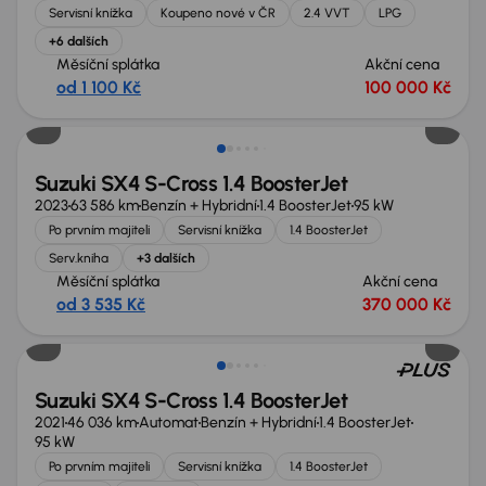
Servisní knížka
Koupeno nové v ČR
2.4 VVT
LPG
+6 dalších
Měsíční splátka
Akční cena
od 1 100 Kč
100 000 Kč
Suzuki SX4 S-Cross 1.4 BoosterJet
2023
63 586 km
Benzín + Hybridní
1.4 BoosterJet
95 kW
Po prvním majiteli
Servisní knížka
1.4 BoosterJet
Serv.kniha
+3 dalších
Měsíční splátka
Akční cena
od 3 535 Kč
370 000 Kč
Suzuki SX4 S-Cross 1.4 BoosterJet
2021
46 036 km
Automat
Benzín + Hybridní
1.4 BoosterJet
95 kW
Po prvním majiteli
Servisní knížka
1.4 BoosterJet