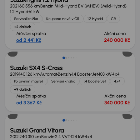
2021
60 556 km
Benzín Mild-Hybrid EV (MHEV) (Mild-Hybrid)
1.2 Hybrid
61 kW
Servisní knížka
Koupeno nové v ČR
1.2 Hybrid
ČR
+2 dalších
Měsíční splátka
Akční cena
od 2 441 Kč
240 000 Kč
Nově v nabídce
Suzuki SX4 S-Cross
2019
140 126 km
Automat
Benzín
1.4 BoosterJet
103 kW
4x4
Po prvním majiteli
Servisní knížka
1.4 BoosterJet
4x4
+9 dalších
Měsíční splátka
Akční cena
od 3 367 Kč
340 000 Kč
Suzuki Grand Vitara
2012
240 310 km
Benzín
2.4 VVT
124 kW
4x4