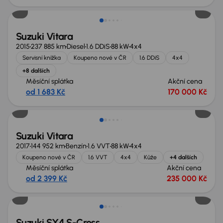
Suzuki Vitara
2015
237 885 km
Diesel
1.6 DDiS
88 kW
4x4
Servisní knížka
Koupeno nové v ČR
1.6 DDiS
4x4
+8 dalších
Měsíční splátka
Akční cena
od 1 683 Kč
170 000 Kč
Suzuki Vitara
2017
144 952 km
Benzín
1.6 VVT
88 kW
4x4
Koupeno nové v ČR
1.6 VVT
4x4
Kůže
+4 dalších
Měsíční splátka
Akční cena
od 2 399 Kč
235 000 Kč
Suzuki SX4 S-Cross