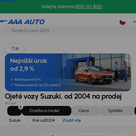
Suzuki
Rok od
2004
Zrušit vše
Volejte zdarma
800 110 800
AI
Ojeté vozy Suzuki, od 2004 na prodej
147 aut
2
Značka a model
Cena
Splátka
Suzuki
Rok od
2004
Zrušit vše