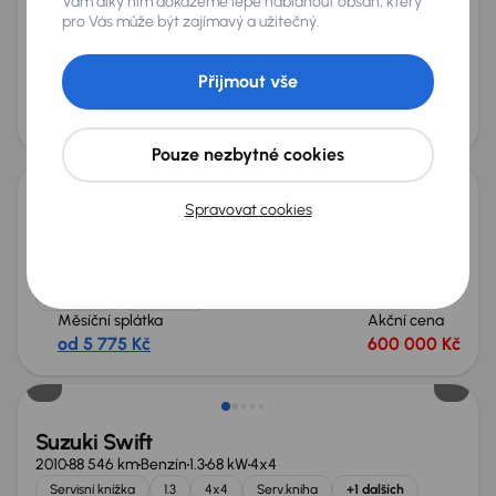
Vám díky nim dokážeme lépe nabídnout obsah, který
pro Vás může být zajímavý a užitečný.
Suzuki Jimny
2006
103 195 km
Benzín
1.3 16V
62 kW
4x4
1.3 16V
4x4
Vyhř. sedaček
Přijmout vše
Měsíční splátka
Akční cena
od 1 275 Kč
120 000 Kč
Nově v nabídce
Pouze nezbytné cookies
Spravovat cookies
Suzuki Jimny
2023
25 314 km
Benzín
1.5 AllGrip
75 kW
4x4
Po prvním majiteli
Servisní knížka
Koupeno nové v ČR
1.5 AllGrip
+6 dalších
Měsíční splátka
Akční cena
od 5 775 Kč
600 000 Kč
Možnost odpočtu DPH
Suzuki Swift
2010
88 546 km
Benzín
1.3
68 kW
4x4
Servisní knížka
1.3
4x4
Serv.kniha
+1 dalších