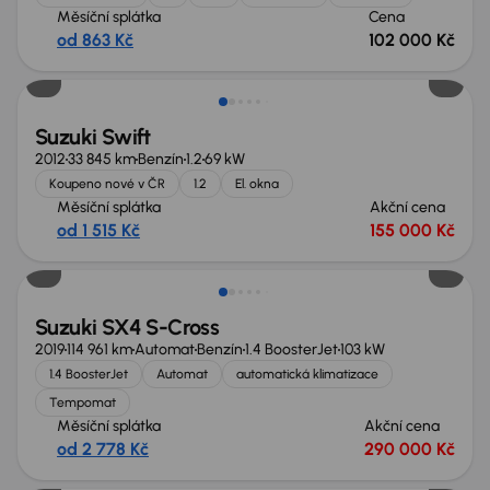
Měsíční splátka
Cena
od 863 Kč
102 000 Kč
Suzuki Swift
2012
33 845 km
Benzín
1.2
69 kW
Koupeno nové v ČR
1.2
El. okna
Měsíční splátka
Akční cena
od 1 515 Kč
155 000 Kč
Suzuki SX4 S-Cross
2019
114 961 km
Automat
Benzín
1.4 BoosterJet
103 kW
1.4 BoosterJet
Automat
automatická klimatizace
Tempomat
Měsíční splátka
Akční cena
od 2 778 Kč
290 000 Kč