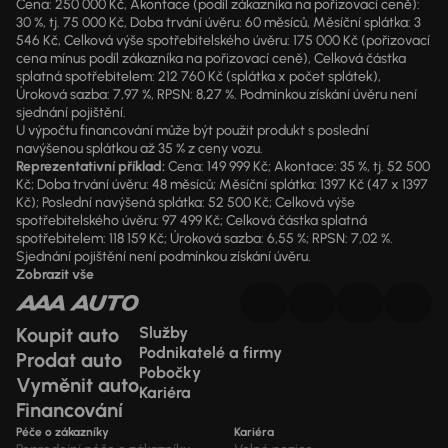
Cena: 250 000 Kč, Akontace (podíl zákazníka na pořizovací ceně):
30 %, tj. 75 000 Kč, Doba trvání úvěru: 60 měsíců, Měsíční splátka: 3
546 Kč, Celková výše spotřebitelského úvěru: 175 000 Kč (pořizovací
cena mínus podíl zákazníka na pořizovací ceně), Celková částka
splatná spotřebitelem: 212 760 Kč (splátka x počet splátek),
Úroková sazba: 7,97 %, RPSN: 8,27 %. Podmínkou získání úvěru není
sjednání pojištění.
U výpočtu financování může být použit produkt s poslední
navýšenou splátkou až 35 % z ceny vozu.
Reprezentativní příklad:
Cena: 149 999 Kč; Akontace: 35 %, tj. 52 500
Kč; Doba trvání úvěru: 48 měsíců; Měsíční splátka: 1397 Kč (47 x 1397
Kč); Poslední navýšená splátka: 52 500 Kč; Celková výše
spotřebitelského úvěru: 97 499 Kč; Celková částka splatná
spotřebitelem: 118 159 Kč; Úroková sazba: 6,55 %; RPSN: 7,02 %.
Sjednání pojištění není podmínkou získání úvěru.
Zobrazit vše
Koupit auto
Služby
Podnikatelé a firmy
Prodat auto
Pobočky
Vyměnit auto
Kariéra
Financování
Péče o zákazníky
Kariéra