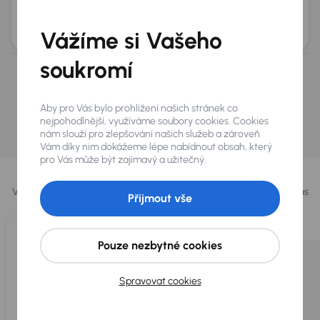
+6 dalších
Měsíční splátka
Akční cena
od 1 515 Kč
150 000 Kč
Vážíme si Vašeho
soukromí
Nevybrali jste si? Nevadí, na našich pobočkách na
Slovensku a v Polsku můžeme mít podobné vozy,
Aby pro Vás bylo prohlížení našich stránek co
které hledáte.
nejpohodlnější, využíváme soubory cookies. Cookies
nám slouží pro zlepšování našich služeb a zároveň
Najít podobný vůz
Vám díky nim dokážeme lépe nabídnout obsah, který
pro Vás může být zajímavý a užitečný.
Vybrali jsme pro vás
Vybíráme pro vás ty
nejlepší vozy
z naší nabídky. Každý den pro vás
Přijmout vše
vykoupíme až 400 vozů
.
Pouze nezbytné cookies
Spravovat cookies