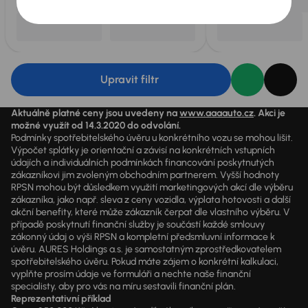
Upravit filtr
Aktuálně platné ceny jsou uvedeny na
www.aaaauto.cz
. Akci je
možné využít od 14.3.2020 do odvolání.
Podmínky spotřebitelského úvěru u konkrétního vozu se mohou lišit.
Výpočet splátky je orientační a závisí na konkrétních vstupních
údajích a individuálních podmínkách financování poskytnutých
zákazníkovi jim zvoleným obchodním partnerem. Vyšší hodnoty
RPSN mohou být důsledkem využití marketingových akcí dle výběru
zákazníka, jako např. sleva z ceny vozidla, výplata hotovosti a další
akční benefity, které může zákazník čerpat dle vlastního výběru. V
případě poskytnutí finanční služby je součástí každé smlouvy
zákonný údaj o výši RPSN a kompletní předsmluvní informace k
úvěru. AURES Holdings a.s. je samostatným zprostředkovatelem
spotřebitelského úvěru. Pokud máte zájem o konkrétní kalkulaci,
vyplňte prosím údaje ve formuláři a nechte naše finanční
specialisty, aby pro vás na míru sestavili finanční plán.
Reprezentativní příklad