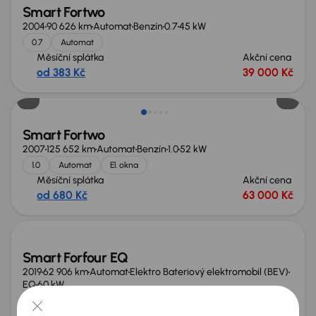
Smart Fortwo
2004
90 626 km
Automat
Benzín
0.7
45 kW
0.7
Automat
Měsíční splátka
Akční cena
od 383 Kč
39 000 Kč
Smart Fortwo
2007
125 652 km
Automat
Benzín
1.0
52 kW
1.0
Automat
El. okna
Měsíční splátka
Akční cena
od 680 Kč
63 000 Kč
Smart Forfour EQ
2019
62 906 km
Automat
Elektro Bateriový elektromobil (BEV)
EQ
60 kW
Servisní knížka
SoH 86%
Automat
Serv.kniha