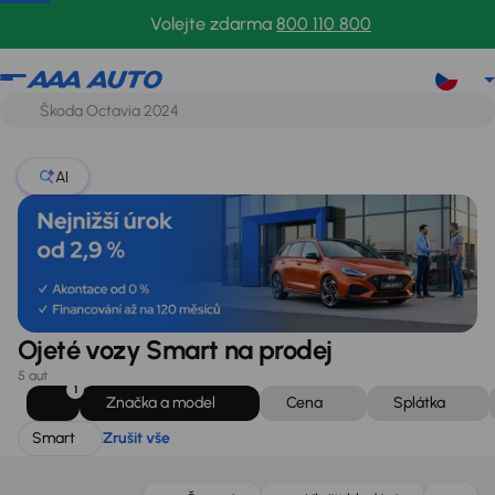
Smart
Zrušit vše
Volejte zdarma
800 110 800
AI
Ojeté vozy Smart na prodej
5 aut
1
Značka a model
Cena
Splátka
Smart
Zrušit vše