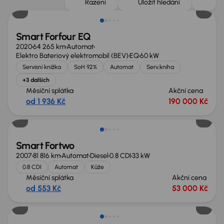
Řazení
Uložit hledání
Smart Forfour EQ
2020
64 265 km
Automat
Elektro Bateriový elektromobil (BEV)
EQ
60 kW
Servisní knížka
SoH 92%
Automat
Serv.kniha
+3 dalších
Měsíční splátka
Akční cena
od 1 936 Kč
190 000 Kč
Smart Fortwo
2007
81 816 km
Automat
Diesel
0.8 CDI
33 kW
0.8 CDI
Automat
Kůže
Měsíční splátka
Akční cena
od 553 Kč
53 000 Kč