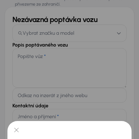
přivezeme ze zahraničí.
Nezávazná poptávka vozu
Vybrat značku a model
Popis poptávaného vozu
Popište vůz
*
Odkaz na inzerát z jiného webu
Kontaktní údaje
Jméno a příjmení
*
Telefon
*