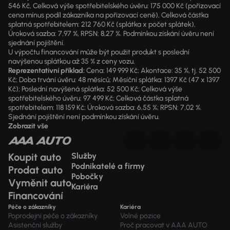
546 Kč, Celková výše spotřebitelského úvěru: 175 000 Kč (pořizovací
cena mínus podíl zákazníka na pořizovací ceně), Celková částka
splatná spotřebitelem: 212 760 Kč (splátka x počet splátek),
Úroková sazba: 7,97 %, RPSN: 8,27 %. Podmínkou získání úvěru není
sjednání pojištění.
U výpočtu financování může být použit produkt s poslední
navýšenou splátkou až 35 % z ceny vozu.
Reprezentativní příklad:
Cena: 149 999 Kč; Akontace: 35 %, tj. 52 500
Kč; Doba trvání úvěru: 48 měsíců; Měsíční splátka: 1397 Kč (47 x 1397
Kč); Poslední navýšená splátka: 52 500 Kč; Celková výše
spotřebitelského úvěru: 97 499 Kč; Celková částka splatná
spotřebitelem: 118 159 Kč; Úroková sazba: 6,55 %; RPSN: 7,02 %.
Sjednání pojištění není podmínkou získání úvěru.
Zobrazit vše
Koupit auto
Služby
Podnikatelé a firmy
Prodat auto
Pobočky
Vyměnit auto
Kariéra
Financování
Péče o zákazníky
Kariéra
Poprodejní péče o zákazníky
Volné pozice
Asistenční služby
Proč pracovat v AAA AUTO