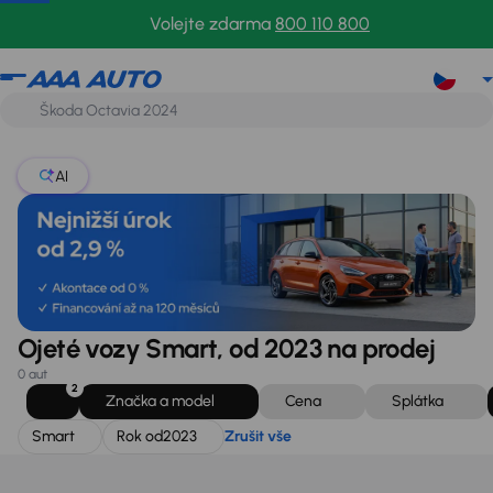
Smart
Rok od
2023
Zrušit vše
Volejte zdarma
800 110 800
AI
Ojeté vozy Smart, od 2023 na prodej
0 aut
2
Značka a model
Cena
Splátka
Smart
Rok od
2023
Zrušit vše