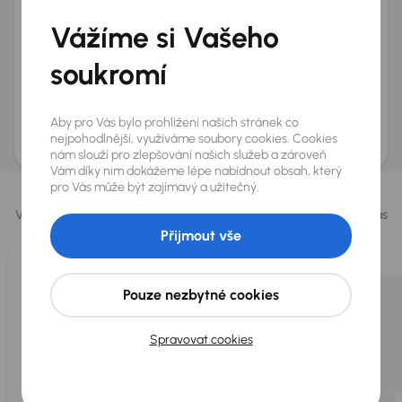
+420
E-mail
*
Vážíme si Vašeho
Přeji si dostávat informace o atraktivních slevových
soukromí
nabídkách
Odeslat poptávku
Aby pro Vás bylo prohlížení našich stránek co
AURES Holdings a.s., se sídlem Dopraváků 874/15, Čimice, 184 00 Praha 8 bude
uchovávat a zpracovávat vaše osobní údaje v souladu se zásadami ochrany a
nejpohodlnější, využíváme soubory cookies. Cookies
zpracování
osobních údajů
.
nám slouží pro zlepšování našich služeb a zároveň
Vám díky nim dokážeme lépe nabídnout obsah, který
Vybrali jsme pro vás
pro Vás může být zajímavý a užitečný.
Vybíráme pro vás ty
nejlepší vozy
z naší nabídky. Každý den pro vás
vykoupíme až 400 vozů
.
Přijmout vše
Pouze nezbytné cookies
Spravovat cookies