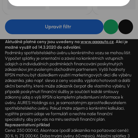
Upravit filtr
Aktuálně platné ceny jsou uvedeny na
www.aaaauto.cz
. Akci je
možné využít od 14.3.2020 do odvolání.
Podmínky spotřebitelského úvěru u konkrétního vozu se mohou lišit.
Výpočet splátky je orientační a závisí na konkrétních vstupních
údajích a individuálních podmínkách financování poskytnutých
zákazníkovi jim zvoleným obchodním partnerem. Vyšší hodnoty
RPSN mohou být důsledkem využití marketingových akcí dle výběru
zákazníka, jako např. sleva z ceny vozidla, výplata hotovosti a další
akční benefity, které může zákazník čerpat dle vlastního výběru. V
případě poskytnutí finanční služby je součástí každé smlouvy
zákonný údaj o výši RPSN a kompletní předsmluvní informace k
úvěru. AURES Holdings a.s. je samostatným zprostředkovatelem
spotřebitelského úvěru. Pokud máte zájem o konkrétní kalkulaci,
vyplňte prosím údaje ve formuláři a nechte naše finanční
specialisty, aby pro vás na míru sestavili finanční plán.
Reprezentativní příklad
Cena: 250 000 Kč, Akontace (podíl zákazníka na pořizovací ceně):
30 %, tj. 75 000 Kč, Doba trvání úvěru: 60 měsíců, Měsíční splátka: 3