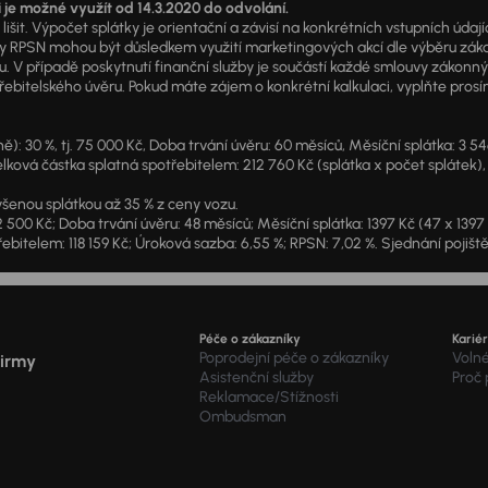
i je možné využít od 14.3.2020 do odvolání.
išit. Výpočet splátky je orientační a závisí na konkrétních vstupních úda
PSN mohou být důsledkem využití marketingových akcí dle výběru zákazník
u. V případě poskytnutí finanční služby je součástí každé smlouvy zákonn
itelského úvěru. Pokud máte zájem o konkrétní kalkulaci, vyplňte prosím 
: 30 %, tj. 75 000 Kč, Doba trvání úvěru: 60 měsíců, Měsíční splátka: 3 5
lková částka splatná spotřebitelem: 212 760 Kč (splátka x počet splátek),
šenou splátkou až 35 % z ceny vozu.
2 500 Kč; Doba trvání úvěru: 48 měsíců; Měsíční splátka: 1397 Kč (47 x 139
ebitelem: 118 159 Kč; Úroková sazba: 6,55 %; RPSN: 7,02 %. Sjednání pojišt
Péče o zákazníky
Karié
Poprodejní péče o zákazníky
Voln
firmy
Asistenční služby
Proč
Reklamace/Stížnosti
Ombudsman