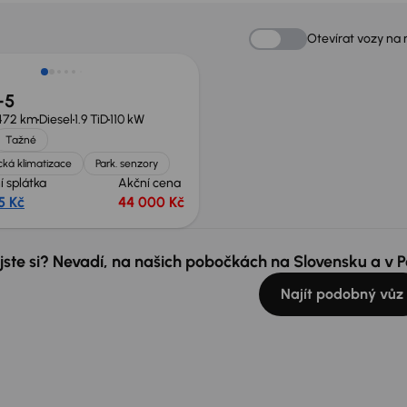
Otevírat vozy na
-5
472 km
Diesel
1.9 TiD
110 kW
Tažné
ká klimatizace
Park. senzory
í splátka
Akční cena
5 Kč
44 000 Kč
 jste si? Nevadí, na našich pobočkách na Slovensku a v
Najít podobný vůz