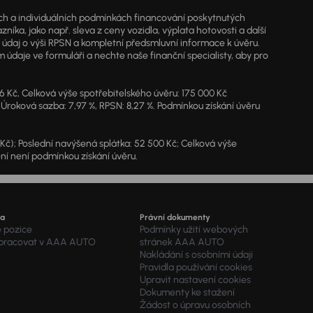
jích a individuálních podmínkách financování poskytnutých
a, jako např. sleva z ceny vozidla, výplata hotovosti a další
ý údaj o výši RPSN a kompletní předsmluvní informace k úvěru.
údaje ve formuláři a nechte naše finanční specialisty, aby pro
46 Kč, Celková výše spotřebitelského úvěru: 175 000 Kč
 Úroková sazba: 7,97 %, RPSN: 8,27 %. Podmínkou získání úvěru
7 Kč); Poslední navýšená splátka: 52 500 Kč; Celková výše
ění není podmínkou získání úvěru.
ra
Právní dokumenty
é pozice
Podmínky užití webových
 pracovat v AAA AUTO
stránek AAA AUTO
Nakládání s osobními údaji
Pravidla používání cookies
Upravit nastavení cookies
Dokumenty ke stažení
Žádost o úpravu osobních