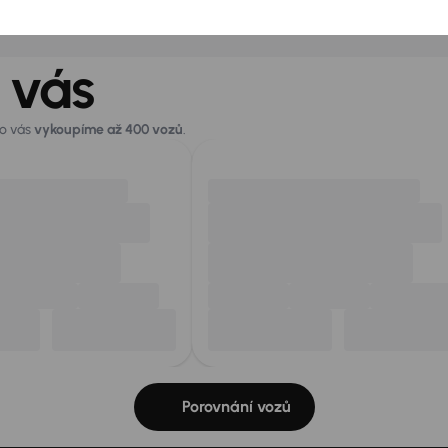
 vás
ro vás
vykoupíme až 400 vozů
.
Porovnání vozů