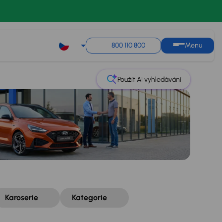
Řazení
Uložit hledání
800 110 800
Menu
Použít AI vyhledávání
Karoserie
Kategorie