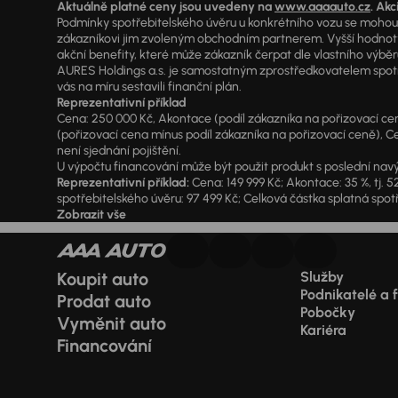
Aktuálně platné ceny jsou uvedeny na
www.aaaauto.cz
. Akc
Podmínky spotřebitelského úvěru u konkrétního vozu se mohou l
zákazníkovi jim zvoleným obchodním partnerem. Vyšší hodnoty R
akční benefity, které může zákazník čerpat dle vlastního výběr
AURES Holdings a.s. je samostatným zprostředkovatelem spotřeb
vás na míru sestavili finanční plán.
Reprezentativní příklad
Cena: 250 000 Kč, Akontace (podíl zákazníka na pořizovací ceně)
(pořizovací cena mínus podíl zákazníka na pořizovací ceně), Ce
není sjednání pojištění.
U výpočtu financování může být použit produkt s poslední navý
Reprezentativní příklad:
Cena: 149 999 Kč; Akontace: 35 %, tj. 5
spotřebitelského úvěru: 97 499 Kč; Celková částka splatná spotř
Zobrazit vše
Koupit auto
Služby
Podnikatelé a 
Prodat auto
Pobočky
Vyměnit auto
Kariéra
Financování