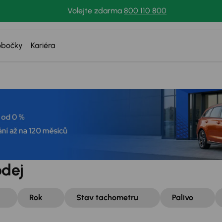
Volejte zdarma
800 110 800
obočky
Kariéra
odej
Rok
Stav tachometru
Palivo