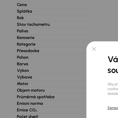
Cena
Splátka
Rok
Stav tachometru
Palivo
Karoserie
Kategorie
Převodovka
Vá
Pohon
Barva
so
Výkon
Výbava
Motor
Aby pr
cookie
Objem motoru
dokáže
Průměrná spotřeba
Emisní norma
Sprav
Emise CO₂
Počet dveří