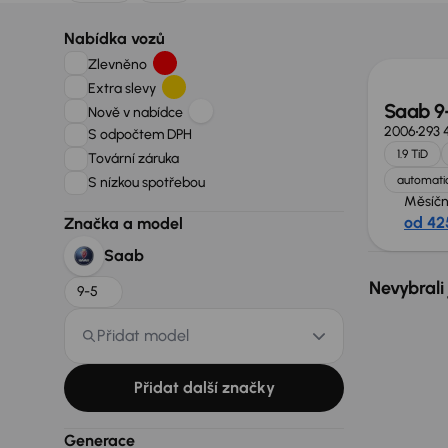
Nabídka vozů
Zlevněno
Extra slevy
Saab 9
Nově v nabídce
2006
293 
S odpočtem DPH
1.9 TiD
Tovární záruka
automatic
S nízkou spotřebou
Měsíčn
od 42
Značka a model
Saab
Nevybrali
9-5
Přidat model
Přidat další značky
Generace