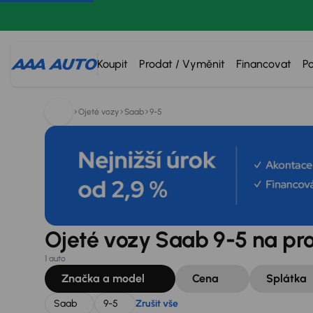
Hledáte:
Saab
9-5
Zrušit vše
Koupit
Prodat / Vyměnit
Financovat
P
Ojeté vozy
Saab
9-5
Ojeté vozy Saab 9-5 na pr
1 auto
Značka a model
Cena
Splátka
Saab
9-5
Zrušit vše