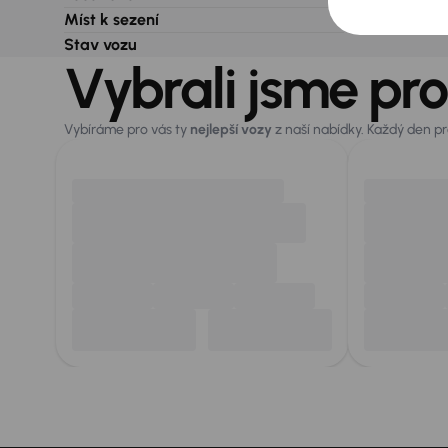
Míst k sezení
Stav vozu
Vybrali jsme pro
Vybíráme pro vás ty
nejlepší vozy
z naší nabídky. Každý den p