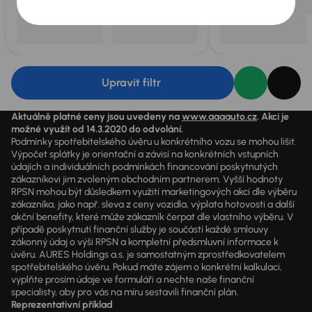
Upravit filtr
Aktuálně platné ceny jsou uvedeny na
www.aaaauto.cz
. Akci je
možné využít od 14.3.2020 do odvolání.
Podmínky spotřebitelského úvěru u konkrétního vozu se mohou lišit.
Výpočet splátky je orientační a závisí na konkrétních vstupních
údajích a individuálních podmínkách financování poskytnutých
zákazníkovi jim zvoleným obchodním partnerem. Vyšší hodnoty
RPSN mohou být důsledkem využití marketingových akcí dle výběru
zákazníka, jako např. sleva z ceny vozidla, výplata hotovosti a další
akční benefity, které může zákazník čerpat dle vlastního výběru. V
případě poskytnutí finanční služby je součástí každé smlouvy
zákonný údaj o výši RPSN a kompletní předsmluvní informace k
úvěru. AURES Holdings a.s. je samostatným zprostředkovatelem
spotřebitelského úvěru. Pokud máte zájem o konkrétní kalkulaci,
vyplňte prosím údaje ve formuláři a nechte naše finanční
specialisty, aby pro vás na míru sestavili finanční plán.
Reprezentativní příklad