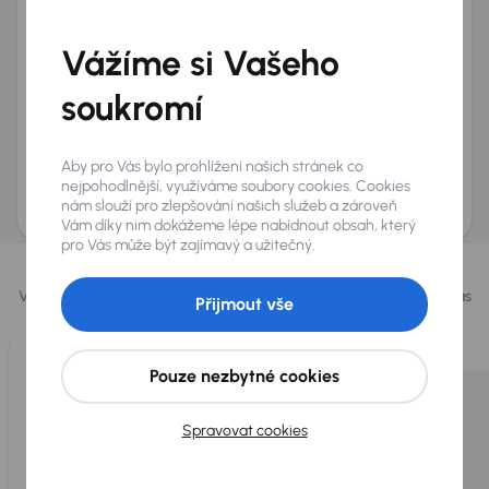
Telefon
*
Vážíme si Vašeho
+420
E-mail
*
Přeji si dostávat informace o atraktivních slevových
soukromí
nabídkách
Odeslat poptávku
Aby pro Vás bylo prohlížení našich stránek co
AURES Holdings a.s., se sídlem Dopraváků 874/15, Čimice, 184 00 Praha 8 bude
nejpohodlnější, využíváme soubory cookies. Cookies
uchovávat a zpracovávat vaše osobní údaje v souladu se zásadami ochrany a
nám slouží pro zlepšování našich služeb a zároveň
zpracování
osobních údajů
.
Vám díky nim dokážeme lépe nabídnout obsah, který
pro Vás může být zajímavý a užitečný.
Vybrali jsme pro vás
Vybíráme pro vás ty
nejlepší vozy
z naší nabídky. Každý den pro vás
Přijmout vše
vykoupíme až 400 vozů
.
Pouze nezbytné cookies
Spravovat cookies