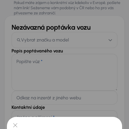
Pokud máte zájem o konkrétní vůz kdekoliv v Evropě, pošlete
nám link! Seženeme vám podobný v ČR nebo ho pro vás
přivezeme ze zahraničí.
Nezávazná poptávka vozu
Vybrat značku a model
Popis poptávaného vozu
Popište vůz
*
Odkaz na inzerát z jiného webu
Kontaktní údaje
Jméno a příjmení
*