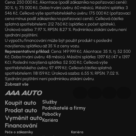
Cena: 250 000 Kč, Akontace (podíl zákazníka na pořizovací ceně):
30 %, tj. 75 000 Kč, Doba trvání úvěru: 60 měsíců, Měsíční splátka: 3
546 Kč, Celková výše spotřebitelského úvěru: 175 000 Kč (pořizovací
cena mínus podíl zákazníka na pořizovací ceně), Celková částka
splatná spotřebitelem: 212 760 Kč (splátka x počet splátek),
Úroková sazba: 7,97 %, RPSN: 8,27 %. Podmínkou získání úvěru není
sjednání pojištění.
U výpočtu financování může být použit produkt s poslední
navýšenou splátkou až 35 % z ceny vozu.
Reprezentativní příklad:
Cena: 149 999 Kč; Akontace: 35 %, tj. 52 500
Kč; Doba trvání úvěru: 48 měsíců; Měsíční splátka: 1397 Kč (47 x 1397
Kč); Poslední navýšená splátka: 52 500 Kč; Celková výše
spotřebitelského úvěru: 97 499 Kč; Celková částka splatná
spotřebitelem: 118 159 Kč; Úroková sazba: 6,55 %; RPSN: 7,02 %.
Sjednání pojištění není podmínkou získání úvěru.
Zobrazit vše
Koupit auto
Služby
Podnikatelé a firmy
Prodat auto
Pobočky
Vyměnit auto
Kariéra
Financování
Péče o zákazníky
Kariéra