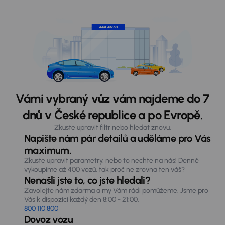
Vámi vybraný vůz vám najdeme do 7
dnů v České republice a po Evropě.
Zkuste upravit filtr nebo hledat znovu.
Napište nám pár detailů a uděláme pro Vás
maximum.
Zkuste upravit parametry, nebo to nechte na nás! Denně
vykoupíme až 400 vozů, tak proč ne zrovna ten váš?
Nenašli jste to, co jste hledali?
Zavolejte nám zdarma a my Vám rádi pomůžeme. Jsme pro
Vás k dispozici každý den 8:00 - 21:00.
800 110 800
Dovoz vozu