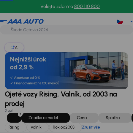
Rising
Valník
Rok od
2003
Zrušit vše
Volejte zdarma
800 110 800
AI
Ojeté vozy Rising, Valník, od 2003 na
prodej
0 aut
3
Značka a model
Cena
Splátka
Rising
Valník
Rok od
2003
Zrušit vše