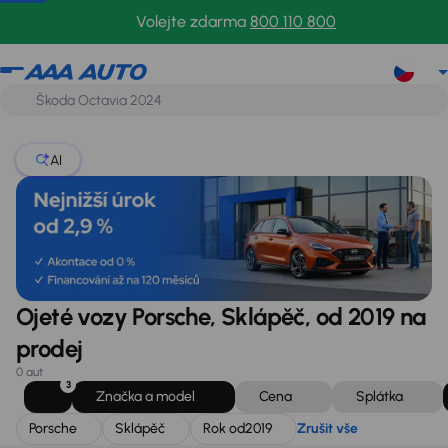
Porsche
Sklápěč
Rok od
2019
Zrušit vše
Volejte zdarma
800 110 800
AI
Ojeté vozy Porsche, Sklápěč, od 2019 na
prodej
0 aut
3
Značka a model
Cena
Splátka
Porsche
Sklápěč
Rok od
2019
Zrušit vše