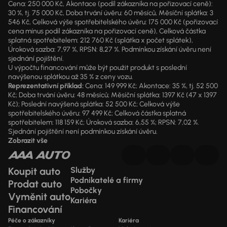
Cena: 250 000 Kč, Akontace (podíl zákazníka na pořizovací ceně):
30 %, tj. 75 000 Kč, Doba trvání úvěru: 60 měsíců, Měsíční splátka: 3
546 Kč, Celková výše spotřebitelského úvěru: 175 000 Kč (pořizovací
cena mínus podíl zákazníka na pořizovací ceně), Celková částka
splatná spotřebitelem: 212 760 Kč (splátka x počet splátek),
Úroková sazba: 7,97 %, RPSN: 8,27 %. Podmínkou získání úvěru není
sjednání pojištění.
U výpočtu financování může být použit produkt s poslední
navýšenou splátkou až 35 % z ceny vozu.
Reprezentativní příklad:
Cena: 149 999 Kč; Akontace: 35 %, tj. 52 500
Kč; Doba trvání úvěru: 48 měsíců; Měsíční splátka: 1397 Kč (47 x 1397
Kč); Poslední navýšená splátka: 52 500 Kč; Celková výše
spotřebitelského úvěru: 97 499 Kč; Celková částka splatná
spotřebitelem: 118 159 Kč; Úroková sazba: 6,55 %; RPSN: 7,02 %.
Sjednání pojištění není podmínkou získání úvěru.
Zobrazit vše
Koupit auto
Služby
Podnikatelé a firmy
Prodat auto
Pobočky
Vyměnit auto
Kariéra
Financování
Péče o zákazníky
Kariéra