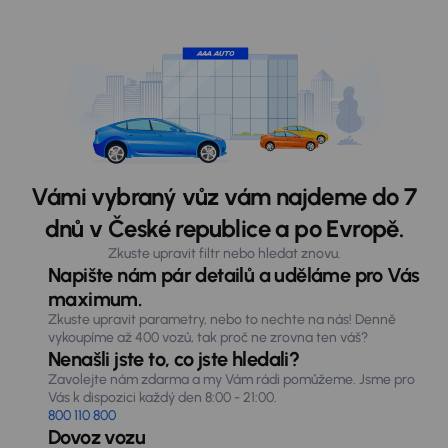
Vámi vybraný vůz vám najdeme do 7
dnů v České republice a po Evropě.
Zkuste upravit filtr nebo hledat znovu.
Napište nám pár detailů a uděláme pro Vás
maximum.
Zkuste upravit parametry, nebo to nechte na nás! Denně
vykoupíme až 400 vozů, tak proč ne zrovna ten váš?
Nenašli jste to, co jste hledali?
Zavolejte nám zdarma a my Vám rádi pomůžeme. Jsme pro
Vás k dispozici každý den 8:00 - 21:00.
800 110 800
Dovoz vozu