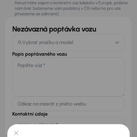
Pokud máte zájem o konkrétní vůz kdekoliv v Evropě, pošlete
nám link! Seženeme vám podobný v ČR nebo ho pro vás
přivezeme ze zahraničí.
Nezávazná poptávka vozu
Vybrat značku a model
Popis poptávaného vozu
Popište vůz
*
Odkaz na inzerát z jiného webu
Kontaktní údaje
Jméno a příjmení
*