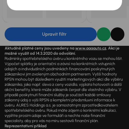
Upravit filtr
Aktuálně platné ceny jsou uvedeny na
www.aaaauto.cz
. Akci je
možné využít od 14.3.2020 do odvolání.
Podmínky spotřebitelského úvěru u konkrétního vozu se mohou lišit.
Výpočet splátky je orientační a závisí na konkrétních vstupních
údajích a individuálních podmínkách financování poskytnutých
zákazníkovi jim zvoleným obchodním partnerem. Vyšší hodnoty
RPSN mohou být důsledkem využití marketingových akcí dle výběru
zákazníka, jako např. sleva z ceny vozidla, výplata hotovosti a další
akční benefity, které může zákazník čerpat dle vlastního výběru. V
případě poskytnutí finanční služby je součástí každé smlouvy
zákonný údaj o výši RPSN a kompletní předsmluvní informace k
úvěru. AURES Holdings a.s. je samostatným zprostředkovatelem
spotřebitelského úvěru. Pokud máte zájem o konkrétní kalkulaci,
vyplňte prosím údaje ve formuláři a nechte naše finanční
specialisty, aby pro vás na míru sestavili finanční plán.
Reprezentativní příklad