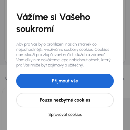
Telefon
*
Vážíme si Vašeho
+420
E-mail
*
Přeji si dostávat informace o atraktivních slevových
soukromí
nabídkách
Odeslat poptávku
Aby pro Vás bylo prohlížení našich stránek co
AURES Holdings a.s., se sídlem Dopraváků 874/15, Čimice, 184 00 Praha 8 bude
nejpohodlnější, využíváme soubory cookies. Cookies
uchovávat a zpracovávat vaše osobní údaje v souladu se zásadami ochrany a
nám slouží pro zlepšování našich služeb a zároveň
zpracování
osobních údajů
.
Vám díky nim dokážeme lépe nabídnout obsah, který
pro Vás může být zajímavý a užitečný.
Vybrali jsme pro vás
Vybíráme pro vás ty
nejlepší vozy
z naší nabídky. Každý den pro vás
Přijmout vše
vykoupíme až 400 vozů
.
Pouze nezbytné cookies
Spravovat cookies