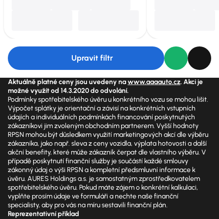
Upravit filtr
Aktuálně platné ceny jsou uvedeny na
www.aaaauto.cz
. Akci je
možné využít od 14.3.2020 do odvolání.
Podmínky spotřebitelského úvěru u konkrétního vozu se mohou lišit.
Výpočet splátky je orientační a závisí na konkrétních vstupních
údajích a individuálních podmínkách financování poskytnutých
zákazníkovi jim zvoleným obchodním partnerem. Vyšší hodnoty
RPSN mohou být důsledkem využití marketingových akcí dle výběru
zákazníka, jako např. sleva z ceny vozidla, výplata hotovosti a další
akční benefity, které může zákazník čerpat dle vlastního výběru. V
případě poskytnutí finanční služby je součástí každé smlouvy
zákonný údaj o výši RPSN a kompletní předsmluvní informace k
úvěru. AURES Holdings a.s. je samostatným zprostředkovatelem
spotřebitelského úvěru. Pokud máte zájem o konkrétní kalkulaci,
vyplňte prosím údaje ve formuláři a nechte naše finanční
specialisty, aby pro vás na míru sestavili finanční plán.
Reprezentativní příklad