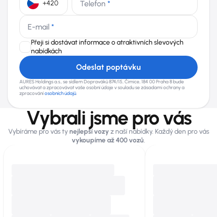
Telefon
*
+420
E-mail
*
Přeji si dostávat informace o atraktivních slevových
nabídkách
Odeslat poptávku
AURES Holdings a.s., se sídlem Dopraváků 874/15, Čimice, 184 00 Praha 8 bude
uchovávat a zpracovávat vaše osobní údaje v souladu se zásadami ochrany a
zpracování
osobních údajů
.
Vybrali jsme pro vás
Vybíráme pro vás ty
nejlepší vozy
z naší nabídky. Každý den pro vás
vykoupíme až 400 vozů
.