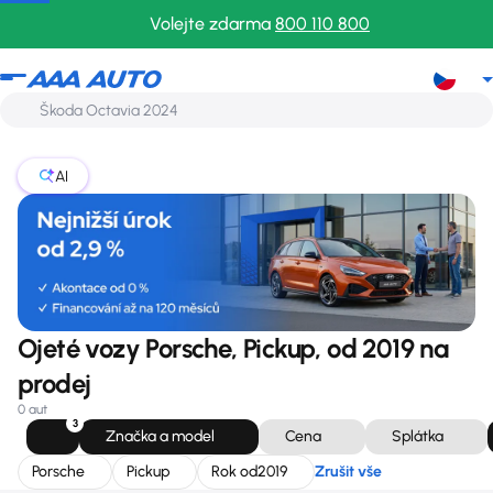
Porsche
Pickup
Rok od
2019
Zrušit vše
Volejte zdarma
800 110 800
AI
Ojeté vozy Porsche, Pickup, od 2019 na
prodej
0 aut
3
Značka a model
Cena
Splátka
Porsche
Pickup
Rok od
2019
Zrušit vše