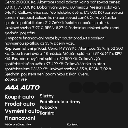
Cena: 250 000 Kč, Akontace (podíl zákazníka na pořizovací ceně):
30 %, tj. 75 000 Kč, Doba trvání úvěru: 60 měsíců, Měsíční splátka: 3
546 Kč, Celková výše spotřebitelského úvěru: 175 000 Kč (pořizovací
cena mínus podíl zákazníka na pořizovací ceně), Celková částka
splatná spotřebitelem: 212 760 Kč (splátka x počet splátek),
Úroková sazba: 7,97 %, RPSN: 8,27 %. Podmínkou získání úvěru není
sjednání pojištění.
U výpočtu financování může být použit produkt s poslední
navýšenou splátkou až 35 % z ceny vozu.
Reprezentativní příklad:
Cena: 149 999 Kč; Akontace: 35 %, tj. 52 500
Kč; Doba trvání úvěru: 48 měsíců; Měsíční splátka: 1397 Kč (47 x 1397
Kč); Poslední navýšená splátka: 52 500 Kč; Celková výše
spotřebitelského úvěru: 97 499 Kč; Celková částka splatná
spotřebitelem: 118 159 Kč; Úroková sazba: 6,55 %; RPSN: 7,02 %.
Sjednání pojištění není podmínkou získání úvěru.
Zobrazit vše
Koupit auto
Služby
Podnikatelé a firmy
Prodat auto
Pobočky
Vyměnit auto
Kariéra
Financování
Péče o zákazníky
Kariéra