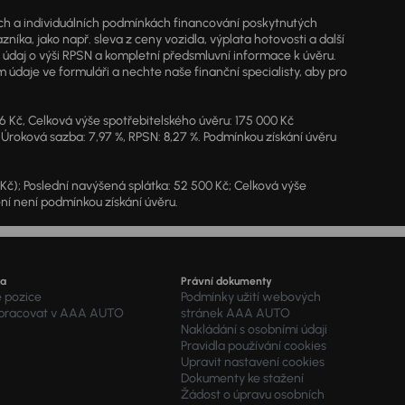
jích a individuálních podmínkách financování poskytnutých
a, jako např. sleva z ceny vozidla, výplata hotovosti a další
ý údaj o výši RPSN a kompletní předsmluvní informace k úvěru.
údaje ve formuláři a nechte naše finanční specialisty, aby pro
46 Kč, Celková výše spotřebitelského úvěru: 175 000 Kč
 Úroková sazba: 7,97 %, RPSN: 8,27 %. Podmínkou získání úvěru
7 Kč); Poslední navýšená splátka: 52 500 Kč; Celková výše
ění není podmínkou získání úvěru.
ra
Právní dokumenty
é pozice
Podmínky užití webových
 pracovat v AAA AUTO
stránek AAA AUTO
Nakládání s osobními údaji
Pravidla používání cookies
Upravit nastavení cookies
Dokumenty ke stažení
Žádost o úpravu osobních