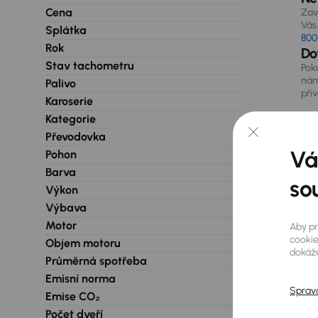
Cena
Zav
Vás 
Splátka
800
Rok
Do
Stav tachometru
Pok
nám
Palivo
při
Karoserie
Kategorie
Převodovka
Vá
Pohon
Barva
so
Výkon
Výbava
Motor
Aby pr
cookie
Objem motoru
dokáže
Průměrná spotřeba
Emisní norma
Sprav
Emise CO₂
Počet dveří