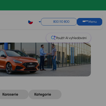
Řazení
Uložit hledání
800 110 800
Menu
Použít AI vyhledávání
Karoserie
Kategorie