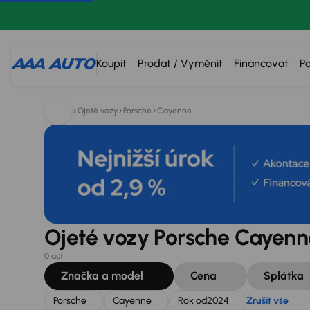
Hledáte:
Porsche
Cayenne
Rok od
2024
Zrušit vše
Koupit
Prodat / Vyměnit
Financovat
P
Ojeté vozy
Porsche
Cayenne
Ojeté vozy Porsche Cayenn
0 aut
Značka a model
Cena
Splátka
Porsche
Cayenne
Rok od
2024
Zrušit vše