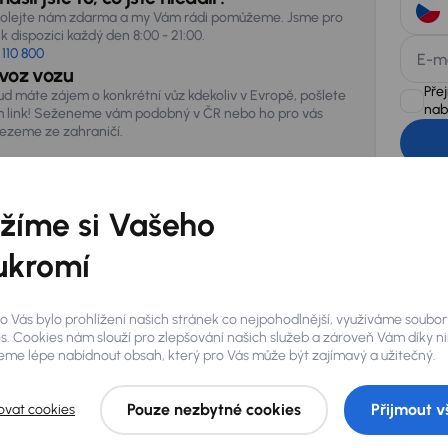
olejte nám zdarma a my Vám rádi pomůžeme. Jsme pro
k dispozici každý den 8:00 - 21:00.
 110 800
E-m
voz vozu
Pře
ud máte zájem o konkrétní vůz kdekoliv v Evropě, pošlete
nab
 link! Seženeme vám podobný v ČR nebo ho pro vás
vezeme ze zahraničí.
AURES Hold
uchovávat 
zpracován
žíme si Vašeho
ukromí
o Vás bylo prohlížení našich stránek co nejpohodlnější, využíváme soubor
s. Cookies nám slouží pro zlepšování našich služeb a zároveň Vám díky n
me lépe nabídnout obsah, který pro Vás může být zajímavý a užitečný.
Pouze nezbytné cookies
Přijmout v
ovat cookies