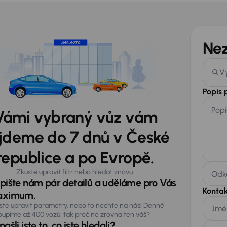
Ne
V
Popis
Popi
Vámi vybraný vůz vám
jdeme do 7 dnů v České
republice a po Evropě.
Zkuste upravit filtr nebo hledat znovu.
Odka
pište nám pár detailů a uděláme pro Vás
Kontak
ximum.
ste upravit parametry, nebo to nechte na nás! Denně
Jmé
oupíme až 400 vozů, tak proč ne zrovna ten váš?
ašli jste to, co jste hledali?