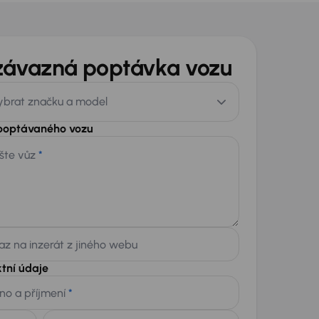
závazná poptávka vozu
ybrat značku a model
 poptávaného vozu
šte vůz
*
z na inzerát z jiného webu
tní údaje
no a příjmení
*