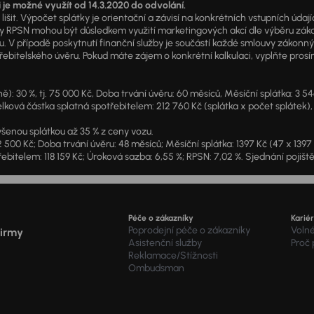
i je možné využít od 14.3.2020 do odvolání.
išit. Výpočet splátky je orientační a závisí na konkrétních vstupních úda
PSN mohou být důsledkem využití marketingových akcí dle výběru zákazník
u. V případě poskytnutí finanční služby je součástí každé smlouvy zákonn
itelského úvěru. Pokud máte zájem o konkrétní kalkulaci, vyplňte prosím 
: 30 %, tj. 75 000 Kč, Doba trvání úvěru: 60 měsíců, Měsíční splátka: 3 5
lková částka splatná spotřebitelem: 212 760 Kč (splátka x počet splátek),
šenou splátkou až 35 % z ceny vozu.
2 500 Kč; Doba trvání úvěru: 48 měsíců; Měsíční splátka: 1397 Kč (47 x 139
ebitelem: 118 159 Kč; Úroková sazba: 6,55 %; RPSN: 7,02 %. Sjednání pojišt
Péče o zákazníky
Karié
Poprodejní péče o zákazníky
Voln
firmy
Asistenční služby
Proč
Reklamace/Stížnosti
Ombudsman