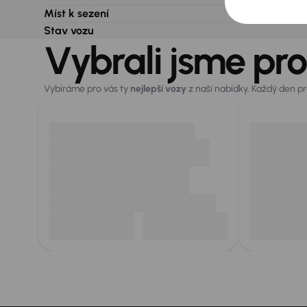
Míst k sezení
Stav vozu
Vybrali jsme pro
Vybíráme pro vás ty
nejlepší vozy
z naší nabídky. Každý den p