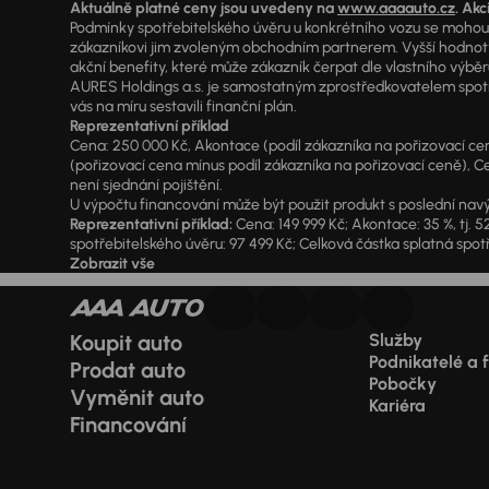
Aktuálně platné ceny jsou uvedeny na
www.aaaauto.cz
. Akc
Podmínky spotřebitelského úvěru u konkrétního vozu se mohou l
zákazníkovi jim zvoleným obchodním partnerem. Vyšší hodnoty R
akční benefity, které může zákazník čerpat dle vlastního výběr
AURES Holdings a.s. je samostatným zprostředkovatelem spotřeb
vás na míru sestavili finanční plán.
Reprezentativní příklad
Cena: 250 000 Kč, Akontace (podíl zákazníka na pořizovací ceně)
(pořizovací cena mínus podíl zákazníka na pořizovací ceně), Ce
není sjednání pojištění.
U výpočtu financování může být použit produkt s poslední navý
Reprezentativní příklad:
Cena: 149 999 Kč; Akontace: 35 %, tj. 5
spotřebitelského úvěru: 97 499 Kč; Celková částka splatná spotř
Zobrazit vše
Koupit auto
Služby
Podnikatelé a 
Prodat auto
Pobočky
Vyměnit auto
Kariéra
Financování