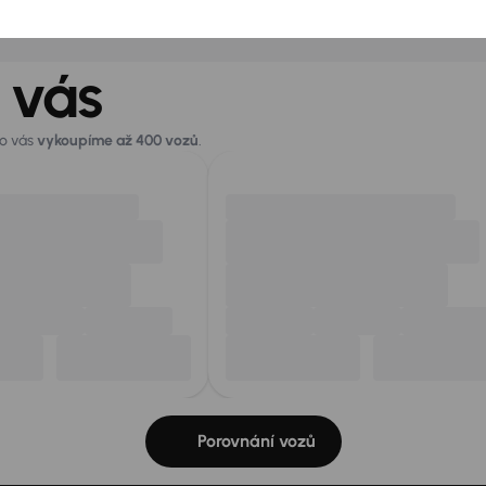
 vás
ro vás
vykoupíme až 400 vozů
.
Porovnání vozů