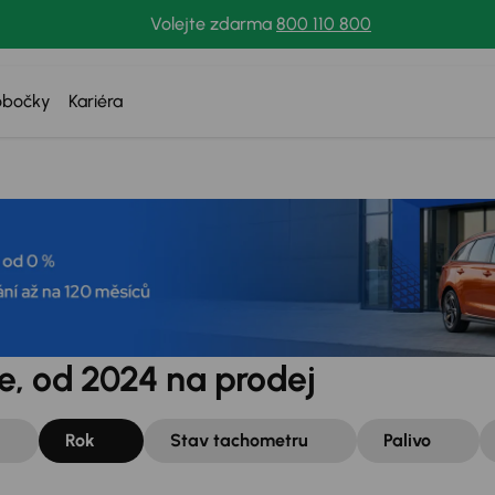
Volejte zdarma
800 110 800
obočky
Kariéra
e, od 2024 na prodej
Rok
Stav tachometru
Palivo