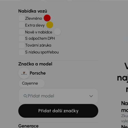
Nabídka vozů
Zlevněno
Extra slevy
Nově v nabídce
S odpočtem DPH
Tovární záruka
S nízkou spotřebou
Značka a model
Porsche
na
Cayenne
Přidat model
Na
ma
Přidat další značky
Zku
vyk
Generace
Nen