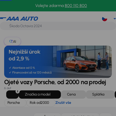
Porsche
Rok od
2000
Zrušit vše
Volejte zdarma
800 110 800
AI
Ojeté vozy Porsche, od 2000 na prodej
6 aut
2
Značka a model
Cena
Splátka
Porsche
Rok od
2000
Zrušit vše
Zlevněno o 100 000 Kč