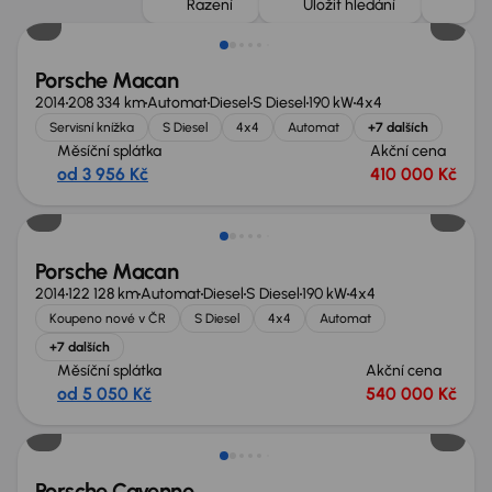
Řazení
Uložit hledání
Porsche Macan
2014
208 334 km
Automat
Diesel
S Diesel
190 kW
4x4
Servisní knížka
S Diesel
4x4
Automat
+7 dalších
Měsíční splátka
Akční cena
od 3 956 Kč
410 000 Kč
Zlevněno o 50 000 Kč
Porsche Macan
2014
122 128 km
Automat
Diesel
S Diesel
190 kW
4x4
Koupeno nové v ČR
S Diesel
4x4
Automat
+7 dalších
Měsíční splátka
Akční cena
od 5 050 Kč
540 000 Kč
Zlevněno o 70 000 Kč
Porsche Cayenne