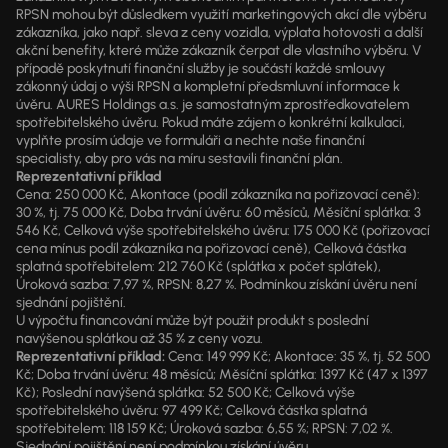
RPSN mohou být důsledkem využití marketingových akcí dle výběru
zákazníka, jako např. sleva z ceny vozidla, výplata hotovosti a další
akční benefity, které může zákazník čerpat dle vlastního výběru. V
případě poskytnutí finanční služby je součástí každé smlouvy
zákonný údaj o výši RPSN a kompletní předsmluvní informace k
úvěru. AURES Holdings a.s. je samostatným zprostředkovatelem
spotřebitelského úvěru. Pokud máte zájem o konkrétní kalkulaci,
vyplňte prosím údaje ve formuláři a nechte naše finanční
specialisty, aby pro vás na míru sestavili finanční plán.
Reprezentativní příklad
Cena: 250 000 Kč, Akontace (podíl zákazníka na pořizovací ceně):
30 %, tj. 75 000 Kč, Doba trvání úvěru: 60 měsíců, Měsíční splátka: 3
546 Kč, Celková výše spotřebitelského úvěru: 175 000 Kč (pořizovací
cena mínus podíl zákazníka na pořizovací ceně), Celková částka
splatná spotřebitelem: 212 760 Kč (splátka x počet splátek),
Úroková sazba: 7,97 %, RPSN: 8,27 %. Podmínkou získání úvěru není
sjednání pojištění.
U výpočtu financování může být použit produkt s poslední
navýšenou splátkou až 35 % z ceny vozu.
Reprezentativní příklad:
Cena: 149 999 Kč; Akontace: 35 %, tj. 52 500
Kč; Doba trvání úvěru: 48 měsíců; Měsíční splátka: 1397 Kč (47 x 1397
Kč); Poslední navýšená splátka: 52 500 Kč; Celková výše
spotřebitelského úvěru: 97 499 Kč; Celková částka splatná
spotřebitelem: 118 159 Kč; Úroková sazba: 6,55 %; RPSN: 7,02 %.
Sjednání pojištění není podmínkou získání úvěru.