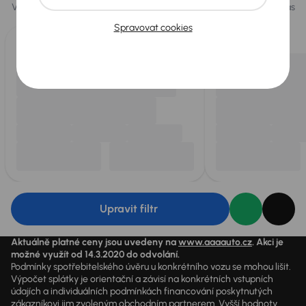
Vybíráme pro vás ty
nejlepší vozy
z naší nabídky. Každý den pro vás
vykoupíme až 400 vozů
.
Spravovat cookies
Upravit filtr
Aktuálně platné ceny jsou uvedeny na
www.aaaauto.cz
. Akci je
možné využít od 14.3.2020 do odvolání.
Podmínky spotřebitelského úvěru u konkrétního vozu se mohou lišit.
Výpočet splátky je orientační a závisí na konkrétních vstupních
údajích a individuálních podmínkách financování poskytnutých
zákazníkovi jim zvoleným obchodním partnerem. Vyšší hodnoty