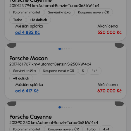
2010
123 794 km
Automat
Benzín
Turbo
368 kW
4x4
Po prvním majiteli
Servisní knížka
Koupeno nové v ČR
Turbo
+12 dalších
Měsíční splátka
Akční cena
od 4 882 Kč
520 000 Kč
Zlevněno o 100 000 Kč
Porsche Macan
2017
161 767 km
Automat
Benzín
S
250 kW
4x4
Servisní knížka
Koupeno nové v ČR
S
4x4
+8 dalších
Měsíční splátka
Akční cena
od 6 417 Kč
670 000 Kč
Možnost odpočtu DPH
Porsche Cayenne
2013
90 250 km
Automat
Benzín
Turbo
368 kW
4x4
Po prvním majiteli
Koupeno nové v ČR
Turbo
4x4