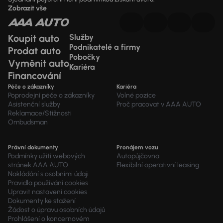
Zobrazit vše
Koupit auto
Služby
Podnikatelé a firmy
Prodat auto
Pobočky
Vyměnit auto
Kariéra
Financování
Péče o zákazníky
Kariéra
Poprodejní péče o zákazníky
Volné pozice
Asistenční služby
Proč pracovat v AAA AUTO
Reklamace/Stížnosti
Ombudsman
Právní dokumenty
Pronájem vozu
Podmínky užití webových
Autopůjčovna
stránek AAA AUTO
Flexibilní operativní leasing
Nakládání s osobními údaji
Pravidla používání cookies
Upravit nastavení cookies
Dokumenty ke stažení
Žádost o úpravu osobních údajů
Prohlášení o koncernovém