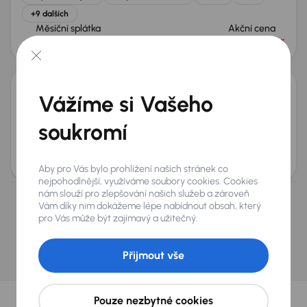
+9 dalších
Měsíční splátka
Akční cena
od 6 875 Kč
720 000 Kč
Vážíme si Vašeho
Porsche Cayenne
2011
200 041 km
Automat
Benzín
S
294 kW
4x4
soukromí
Koupeno nové v ČR
S
4x4
Automat
+6 dalších
Měsíční splátka
Akční cena
od 3 030 Kč
310 000 Kč
Aby pro Vás bylo prohlížení našich stránek co
nejpohodlnější, využíváme soubory cookies. Cookies
nám slouží pro zlepšování našich služeb a zároveň
Nevybrali jste si? Nevadí, na našich pobočkách na
Vám díky nim dokážeme lépe nabídnout obsah, který
pro Vás může být zajímavý a užitečný.
Slovensku a v Polsku můžeme mít podobné vozy,
které hledáte.
Přijmout vše
Najít podobný vůz
Vybrali jsme pro vás
Pouze nezbytné cookies