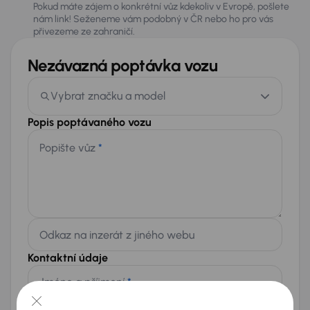
Pokud máte zájem o konkrétní vůz kdekoliv v Evropě, pošlete
nám link! Seženeme vám podobný v ČR nebo ho pro vás
přivezeme ze zahraničí.
Nezávazná poptávka vozu
Vybrat značku a model
Popis poptávaného vozu
Popište vůz
*
Odkaz na inzerát z jiného webu
Kontaktní údaje
Jméno a příjmení
*