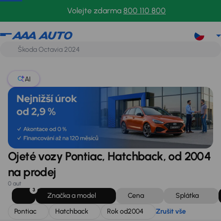
Pontiac
Hatchback
Rok od
2004
Zrušit vše
Volejte zdarma
800 110 800
AI
Ojeté vozy Pontiac, Hatchback, od 2004
na prodej
0 aut
3
Značka a model
Cena
Splátka
Pontiac
Hatchback
Rok od
2004
Zrušit vše