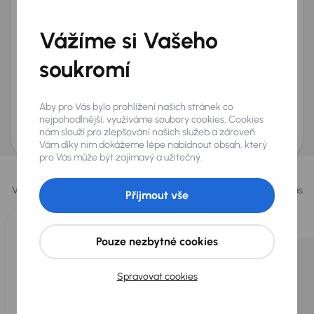
Telefon
*
Vážíme si Vašeho
+420
E-mail
*
Přeji si dostávat informace o atraktivních slevových
soukromí
nabídkách
Odeslat poptávku
Aby pro Vás bylo prohlížení našich stránek co
AURES Holdings a.s., se sídlem Dopraváků 874/15, Čimice, 184 00 Praha 8 bude
nejpohodlnější, využíváme soubory cookies. Cookies
uchovávat a zpracovávat vaše osobní údaje v souladu se zásadami ochrany a
nám slouží pro zlepšování našich služeb a zároveň
zpracování
osobních údajů
.
Vám díky nim dokážeme lépe nabídnout obsah, který
pro Vás může být zajímavý a užitečný.
Vybrali jsme pro vás
Vybíráme pro vás ty
nejlepší vozy
z naší nabídky. Každý den pro vás
Přijmout vše
vykoupíme až 400 vozů
.
Pouze nezbytné cookies
Spravovat cookies