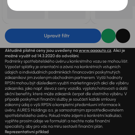
Upravit filtr
Aktuálně platné ceny jsou uvedeny na
www.aaaauto.cz
. Akci je
možné využít od 14.3.2020 do odvolání.
Podmínky spotřebitelského úvěru u konkrétního vozu se mohou lišit.
Výpočet splátky je orientační a závisí na konkrétních vstupních
údajích a individuálních podmínkách financování poskytnutých
zákazníkovi jim zvoleným obchodním partnerem. Vyšší hodnoty
RPSN mohou být důsledkem využití marketingových akcí dle výběru
zákazníka, jako např. sleva z ceny vozidla, výplata hotovosti a další
akční benefity, které může zákazník čerpat dle vlastního výběru. V
případě poskytnutí finanční služby je součástí každé smlouvy
zákonný údaj o výši RPSN a kompletní předsmluvní informace k
úvěru. AURES Holdings a.s. je samostatným zprostředkovatelem
spotřebitelského úvěru. Pokud máte zájem o konkrétní kalkulaci,
vyplňte prosím údaje ve formuláři a nechte naše finanční
specialisty, aby pro vás na míru sestavili finanční plán.
Reprezentativní příklad