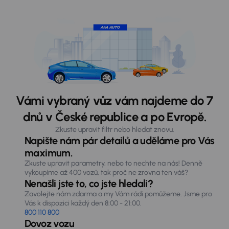
Vámi vybraný vůz vám najdeme do 7
dnů v České republice a po Evropě.
Zkuste upravit filtr nebo hledat znovu.
Napište nám pár detailů a uděláme pro Vás
maximum.
Zkuste upravit parametry, nebo to nechte na nás! Denně
vykoupíme až 400 vozů, tak proč ne zrovna ten váš?
Nenašli jste to, co jste hledali?
Zavolejte nám zdarma a my Vám rádi pomůžeme. Jsme pro
Vás k dispozici každý den 8:00 - 21:00.
800 110 800
Dovoz vozu