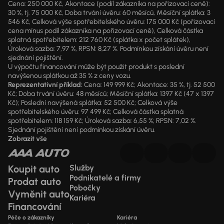
Cena: 250 000 Kč, Akontace (podíl zákazníka na pořizovací ceně):
30 %, tj. 75 000 Kč, Doba trvání úvěru: 60 měsíců, Měsíční splátka: 3
546 Kč, Celková výše spotřebitelského úvěru: 175 000 Kč (pořizovací
cena mínus podíl zákazníka na pořizovací ceně), Celková částka
splatná spotřebitelem: 212 760 Kč (splátka x počet splátek),
Úroková sazba: 7,97 %, RPSN: 8,27 %. Podmínkou získání úvěru není
sjednání pojištění.
U výpočtu financování může být použit produkt s poslední
navýšenou splátkou až 35 % z ceny vozu.
Reprezentativní příklad:
Cena: 149 999 Kč; Akontace: 35 %, tj. 52 500
Kč; Doba trvání úvěru: 48 měsíců; Měsíční splátka: 1397 Kč (47 x 1397
Kč); Poslední navýšená splátka: 52 500 Kč; Celková výše
spotřebitelského úvěru: 97 499 Kč; Celková částka splatná
spotřebitelem: 118 159 Kč; Úroková sazba: 6,55 %; RPSN: 7,02 %.
Sjednání pojištění není podmínkou získání úvěru.
Zobrazit vše
Koupit auto
Služby
Podnikatelé a firmy
Prodat auto
Pobočky
Vyměnit auto
Kariéra
Financování
Péče o zákazníky
Kariéra