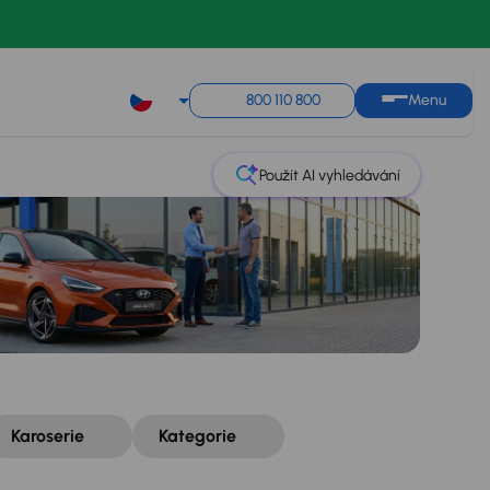
Řazení
Uložit hledání
800 110 800
Menu
Použít AI vyhledávání
Karoserie
Kategorie