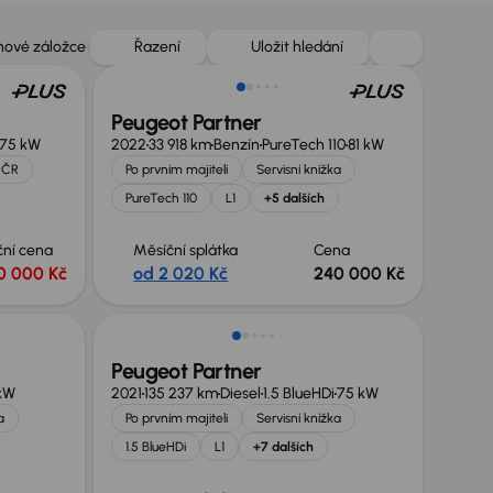
Možnost odpočtu DPH
 nové záložce
Řazení
Uložit hledání
Peugeot Partner
75 kW
2022
33 918 km
Benzín
PureTech 110
81 kW
 ČR
Po prvním majiteli
Servisní knížka
PureTech 110
L1
+5 dalších
ční cena
Měsíční splátka
Cena
0 000 Kč
od 2 020 Kč
240 000 Kč
Možnost odpočtu DPH
Peugeot Partner
kW
2021
135 237 km
Diesel
1.5 BlueHDi
75 kW
a
Po prvním majiteli
Servisní knížka
1.5 BlueHDi
L1
+7 dalších