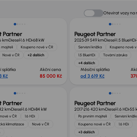
st odpočtu DPH
Ušetříte 120 000 Kč
Otevírat vozy na
 Partner
Peugeot Partner
16 km
Diesel
1.6 HDi
68 kW
2025
39 549 km
Diesel
1.5 BlueHDi
 majiteli
Koupeno nové v ČR
Servisní knížka
Koupeno nové v
Nové v ČR
+2 dalších
1.5 BlueHDi
Tovární záruka
+4 dalších
í splátka
Akční cena
Měsíční splátka
Ak
3 Kč
85 000 Kč
od 3 619 Kč
37
no o 10 000 Kč
Zlevněno o 10 000 Kč
 Partner
Peugeot Partner
42 km
Diesel
1.6 HDi
84 kW
2017
216 420 km
Diesel
1.6 HDi
55 
nové v ČR
1.6 HDi
Po prvním majiteli
Servisní knížk
ká klimatizace
Nové v ČR
Koupeno nové v ČR
1.6 HDi
h
+3 dalších