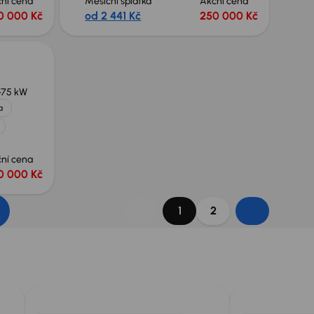
ní cena
Měsíční splátka
Akční cena
0 000 Kč
od 2 441 Kč
250 000 Kč
75 kW
a
ní cena
0 000 Kč
1
2