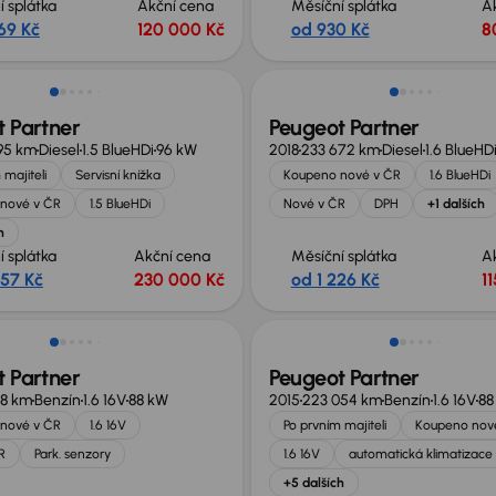
í splátka
Akční cena
Měsíční splátka
A
69 Kč
120 000 Kč
od 930 Kč
8
no o 10 000 Kč
Možnost odpočtu DPH
 Partner
Peugeot Partner
95 km
Diesel
1.5 BlueHDi
96 kW
2018
233 672 km
Diesel
1.6 BlueHD
 majiteli
Servisní knížka
Koupeno nové v ČR
1.6 BlueHDi
nové v ČR
1.5 BlueHDi
Nové v ČR
DPH
+1 dalších
h
í splátka
Akční cena
Měsíční splátka
A
357 Kč
230 000 Kč
od 1 226 Kč
1
no o 25 000 Kč
Možnost odpočtu DPH
 Partner
Peugeot Partner
28 km
Benzín
1.6 16V
88 kW
2015
223 054 km
Benzín
1.6 16V
88
nové v ČR
1.6 16V
Po prvním majiteli
Koupeno nov
R
Park. senzory
1.6 16V
automatická klimatizace
+5 dalších