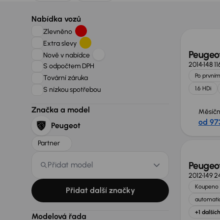
Možno
Nabídka vozů
Zlevněno
Extra slevy
Peugeot
Nově v nabídce
2014
148 1
S odpočtem DPH
Po prvním
Tovární záruka
1.6 HDi
S nízkou spotřebou
Značka a model
Měsíčn
od 97
Peugeot
Zlevně
Partner
Peugeot
Přidat model
2012
149 2
Koupeno 
Přidat další značky
automatic
+1 dalšíc
Modelová řada