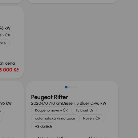
96 kW
é v ČR
zace
ční cena
5 000 Kč
Peugeot Rifter
96 kW
2020
170 710 km
Diesel
1.5 BlueHDi
96 kW
a
Koupeno nové v ČR
1.5 BlueHDi
automatická klimatizace
Nové v ČR
+2 dalších