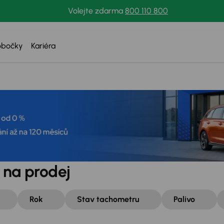
Volejte zdarma
800 110 800
obočky
Kariéra
 na prodej
Rok
Stav tachometru
Palivo