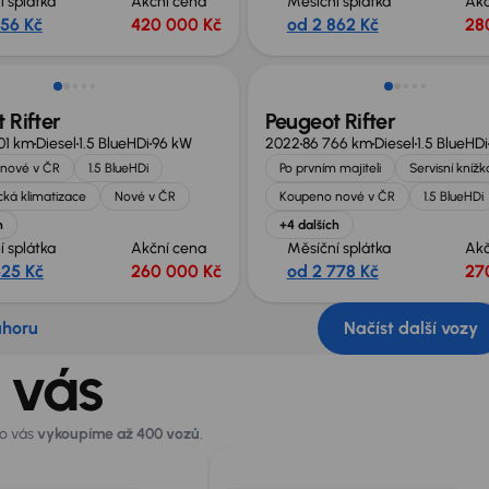
í splátka
Akční cena
Měsíční splátka
Akč
956 Kč
420 000 Kč
od 2 862 Kč
28
Zlevněno o 20 000 Kč
 Rifter
Peugeot Rifter
001 km
Diesel
1.5 BlueHDi
96 kW
2022
86 766 km
Diesel
1.5 BlueHDi
nové v ČR
1.5 BlueHDi
Po prvním majiteli
Servisní knížk
ká klimatizace
Nové v ČR
Koupeno nové v ČR
1.5 BlueHDi
h
+4 dalších
í splátka
Akční cena
Měsíční splátka
Akč
525 Kč
260 000 Kč
od 2 778 Kč
27
ahoru
Načíst další vozy
 vás
ro vás
vykoupíme až 400 vozů
.