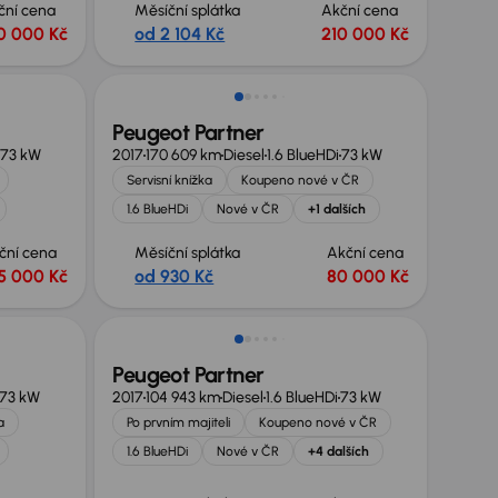
ční cena
Měsíční splátka
Akční cena
0 000 Kč
od 2 104 Kč
210 000 Kč
Peugeot Partner
73 kW
2017
170 609 km
Diesel
1.6 BlueHDi
73 kW
Servisní knížka
Koupeno nové v ČR
1.6 BlueHDi
Nové v ČR
+1 dalších
ční cena
Měsíční splátka
Akční cena
5 000 Kč
od 930 Kč
80 000 Kč
Možnost odpočtu DPH
Peugeot Partner
73 kW
2017
104 943 km
Diesel
1.6 BlueHDi
73 kW
a
Po prvním majiteli
Koupeno nové v ČR
1.6 BlueHDi
Nové v ČR
+4 dalších