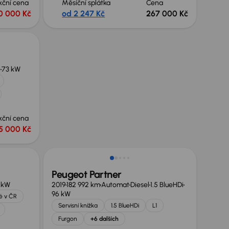
kční cena
Měsíční splátka
Cena
0 000 Kč
od 2 247 Kč
267 000 Kč
i
73 kW
kční cena
15 000 Kč
Možnost odpočtu DPH
Peugeot Partner
 kW
2019
182 992 km
Automat
Diesel
1.5 BlueHDi
96 kW
é v ČR
Servisní knížka
1.5 BlueHDi
L1
Furgon
+6 dalších