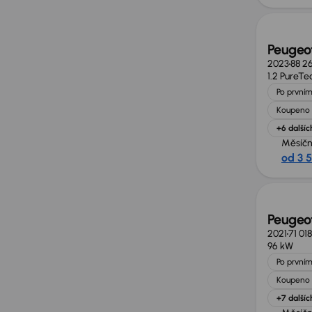
Peugeot
2023
88 2
1.2 PureTe
Po prvním
Koupeno 
+6 dalšíc
Měsíčn
od 3 
Peugeot
2021
71 01
96 kW
Po prvním
Koupeno 
+7 dalšíc