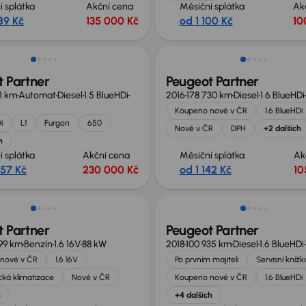
í splátka
Akční cena
Měsíční splátka
Ak
89 Kč
135 000 Kč
od 1 100 Kč
10
sleva 16 500 Kč
Možnost odpočtu DPH
 Partner
Peugeot Partner
51 km
Automat
Diesel
1.5 BlueHDi
2016
178 730 km
Diesel
1.6 BlueHDi
Koupeno nové v ČR
1.6 BlueHDi
i
L1
Furgon
650
Nové v ČR
DPH
+2 dalších
h
í splátka
Akční cena
Měsíční splátka
Ak
357 Kč
230 000 Kč
od 1 142 Kč
10
Zlevněno o 10 000 Kč
 Partner
Peugeot Partner
99 km
Benzín
1.6 16V
88 kW
2018
100 935 km
Diesel
1.6 BlueHDi
nové v ČR
1.6 16V
Po prvním majiteli
Servisní knížk
ká klimatizace
Nové v ČR
Koupeno nové v ČR
1.6 BlueHDi
h
+4 dalších