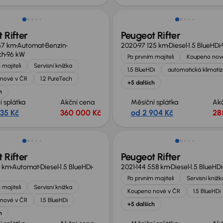
 Rifter
Peugeot Rifter
67 km
Automat
Benzín
2020
97 125 km
Diesel
1.5 BlueHDi
ch
96 kW
Po prvním majiteli
Koupeno nov
 majiteli
Servisní knížka
1.5 BlueHDi
automatická klimati
nové v ČR
1.2 PureTech
+5 dalších
h
í splátka
Akční cena
Měsíční splátka
Ak
535 Kč
360 000 Kč
od 2 904 Kč
28
Zlevněno o 10 000 Kč
 Rifter
Peugeot Rifter
8 km
Automat
Diesel
1.5 BlueHDi
2021
144 558 km
Diesel
1.5 BlueHDi
Po prvním majiteli
Servisní knížk
 majiteli
Servisní knížka
Koupeno nové v ČR
1.5 BlueHDi
nové v ČR
1.5 BlueHDi
+5 dalších
h