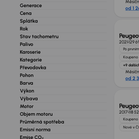
Měsíčn
Generace
od 1 2
Zlevně
Cena
Splátka
Rok
Peugeot
Stav tachometru
2021
129 6
Palivo
Po prvním
Karoserie
Koupeno 
Kategorie
+9 dalšíc
Převodovka
Měsíčn
Pohon
od 2 
Zlevně
Barva
Výkon
Výbava
Peugeot
Motor
2017
118 5
Objem motoru
Koupeno 
Průměrná spotřeba
Nové v Č
Emisní norma
Emise CO₂