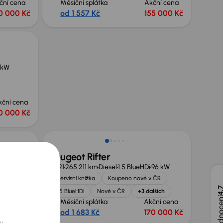
ční cena
Měsíční splátka
Akční cena
0 000 Kč
od 1 557 Kč
155 000 Kč
 kW
kční cena
0 000 Kč
Nově v nabídce
Peugeot Rifter
kW
2021
265 211 km
Diesel
1.5 BlueHDi
96 kW
Servisní knížka
Koupeno nové v ČR
4,
alších
1.5 BlueHDi
Nové v ČR
+3 dalších
kční cena
Měsíční splátka
Akční cena
10 000 Kč
od 1 683 Kč
170 000 Kč
Zlevněno o 20 000 Kč
y