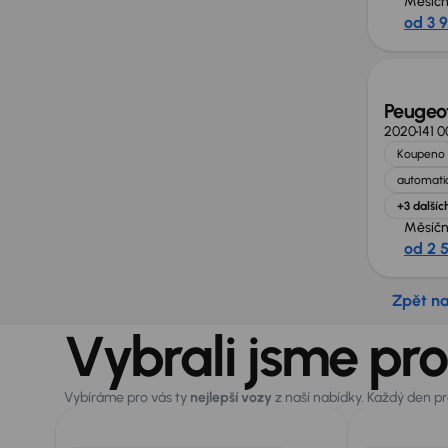
Měsíčn
od 3 
Peugeot
2020
141 
Koupeno 
automatic
+3 dalšíc
Měsíčn
od 2 
Zpět n
Vybrali jsme pro
Vybíráme pro vás ty
nejlepší vozy
z naší nabídky. Každý den p