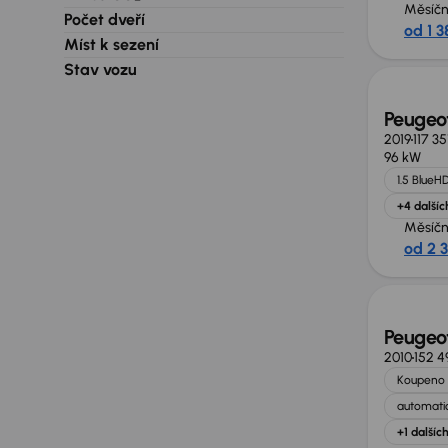
Měsíčn
Počet dveří
od 1 3
Extra 
Míst k sezení
Stav vozu
Peugeot
2019
117 3
96 kW
1.5 BlueHD
+4 dalšíc
Měsíčn
od 2 
Peugeot
2010
152 4
Koupeno 
automatic
+1 dalšíc