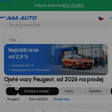
Peugeot
Rok od
2026
Zrušit vše
Volejte zdarma
800 110 800
AI
Ojeté vozy Peugeot, od 2026 na prodej
1 auto
2
Značka a model
Cena
Splátka
Peugeot
Rok od
2026
Zrušit vše
Nově v nabídce