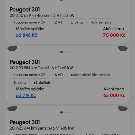
Peugeot 301
2013
50 639 km
Benzín
1.2 VTi
53 kW
Koupeno nové v ČR
1.2 VTi
El. okna
Park. senzory
Měsíční splátka
Akční cena
od 846 Kč
70 000 Kč
Nově v nabídce
Peugeot 301
2012
93 884 km
Diesel
1.6 HDi
68 kW
Koupeno nové v ČR
1.6 HDi
automatická klimatizace
El. okna
+2 dalších
Měsíční splátka
Akční cena
od 719 Kč
65 000 Kč
Nově v nabídce
Peugeot 301
2017
23 641 km
Benzín
1.6 VTi
85 kW
Servisní knížka
Koupeno nové v ČR
1.6 VTi
Serv.kniha