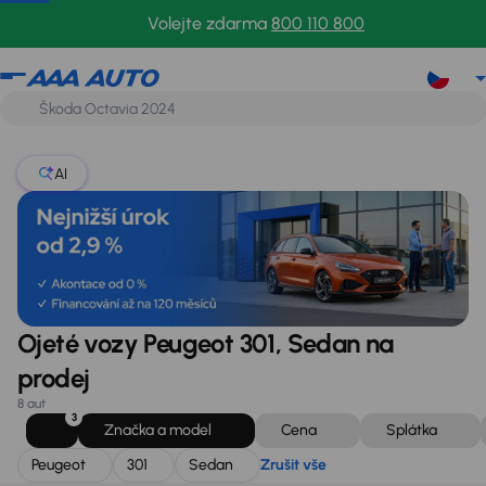
Peugeot
301
Sedan
Zrušit vše
Volejte zdarma
800 110 800
AI
Ojeté vozy Peugeot 301, Sedan na
prodej
8 aut
3
Značka a model
Cena
Splátka
Peugeot
301
Sedan
Zrušit vše