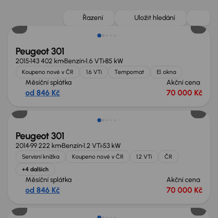
Nově v nabídce
Řazení
Uložit hledání
Peugeot 301
2015
143 402 km
Benzín
1.6 VTi
85 kW
Koupeno nové v ČR
1.6 VTi
Tempomat
El. okna
Měsíční splátka
Akční cena
od 846 Kč
70 000 Kč
Nově v nabídce
Peugeot 301
2014
99 222 km
Benzín
1.2 VTi
53 kW
Servisní knížka
Koupeno nové v ČR
1.2 VTi
ČR
+4 dalších
Měsíční splátka
Akční cena
od 846 Kč
70 000 Kč
Nově v nabídce