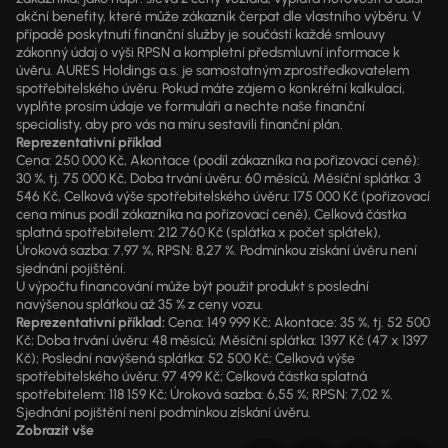
akční benefity, které může zákazník čerpat dle vlastního výběru. V
případě poskytnutí finanční služby je součástí každé smlouvy
zákonný údaj o výši RPSN a kompletní předsmluvní informace k
úvěru. AURES Holdings a.s. je samostatným zprostředkovatelem
spotřebitelského úvěru. Pokud máte zájem o konkrétní kalkulaci,
vyplňte prosím údaje ve formuláři a nechte naše finanční
specialisty, aby pro vás na míru sestavili finanční plán.
Reprezentativní příklad
Cena: 250 000 Kč, Akontace (podíl zákazníka na pořizovací ceně):
30 %, tj. 75 000 Kč, Doba trvání úvěru: 60 měsíců, Měsíční splátka: 3
546 Kč, Celková výše spotřebitelského úvěru: 175 000 Kč (pořizovací
cena mínus podíl zákazníka na pořizovací ceně), Celková částka
splatná spotřebitelem: 212 760 Kč (splátka x počet splátek),
Úroková sazba: 7,97 %, RPSN: 8,27 %. Podmínkou získání úvěru není
sjednání pojištění.
U výpočtu financování může být použit produkt s poslední
navýšenou splátkou až 35 % z ceny vozu.
Reprezentativní příklad:
Cena: 149 999 Kč; Akontace: 35 %, tj. 52 500
Kč; Doba trvání úvěru: 48 měsíců; Měsíční splátka: 1397 Kč (47 x 1397
Kč); Poslední navýšená splátka: 52 500 Kč; Celková výše
spotřebitelského úvěru: 97 499 Kč; Celková částka splatná
spotřebitelem: 118 159 Kč; Úroková sazba: 6,55 %; RPSN: 7,02 %.
Sjednání pojištění není podmínkou získání úvěru.
Zobrazit vše