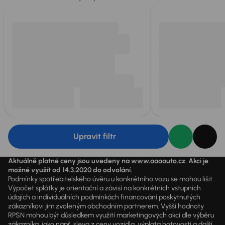
Upravit filtr
Aktuálně platné ceny jsou uvedeny na
www.aaaauto.cz
. Akci je
možné využít od 14.3.2020 do odvolání.
Podmínky spotřebitelského úvěru u konkrétního vozu se mohou lišit.
Výpočet splátky je orientační a závisí na konkrétních vstupních
údajích a individuálních podmínkách financování poskytnutých
zákazníkovi jim zvoleným obchodním partnerem. Vyšší hodnoty
RPSN mohou být důsledkem využití marketingových akcí dle výběru
zákazníka, jako např. sleva z ceny vozidla, výplata hotovosti a další