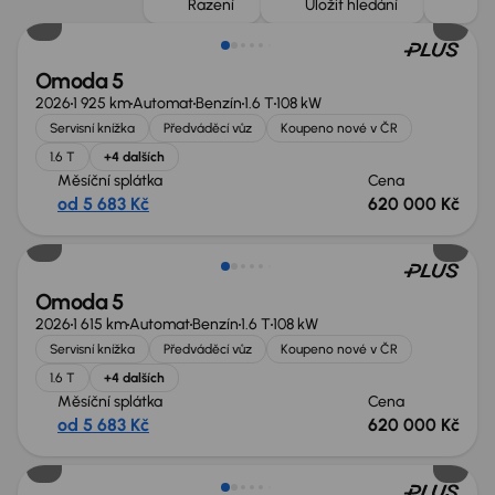
Řazení
Uložit hledání
Omoda 5
2026
1 925 km
Automat
Benzín
1.6 T
108 kW
Servisní knížka
Předváděcí vůz
Koupeno nové v ČR
1.6 T
+4 dalších
Měsíční splátka
Cena
od 5 683 Kč
620 000 Kč
Možnost odpočtu DPH
Omoda 5
2026
1 615 km
Automat
Benzín
1.6 T
108 kW
Servisní knížka
Předváděcí vůz
Koupeno nové v ČR
1.6 T
+4 dalších
Měsíční splátka
Cena
od 5 683 Kč
620 000 Kč
Možnost odpočtu DPH