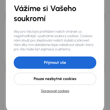
Měsíční splátka
Cena
Vážíme si Vašeho
od 4 882 Kč
580 000 Kč
Zlevněno o 20 000 Kč
soukromí
Omoda 5
Aby pro Vás bylo prohlížení našich stránek co
nejpohodlnější, využíváme soubory cookies. Cookies
2026
1 745 km
Automat
Benzín
1.6 T
108 kW
nám slouží pro zlepšování našich služeb a zároveň
Servisní knížka
Předváděcí vůz
Koupeno nové v ČR
Vám díky nim dokážeme lépe nabídnout obsah, který
1.6 T
+4 dalších
pro Vás může být zajímavý a užitečný.
Měsíční splátka
Akční cena
od 4 882 Kč
520 000 Kč
Přijmout vše
Nově v nabídce
Pouze nezbytné cookies
Omoda 5
2026
1 821 km
Automat
Benzín
1.6 T
108 kW
Spravovat cookies
Servisní knížka
Předváděcí vůz
Koupeno nové v ČR
1.6 T
+4 dalších
Měsíční splátka
Cena