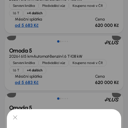
Servisní knížka
Předváděcí vůz
Koupeno nové v ČR
1.6 T
+4 dalších
Měsíční splátka
Cena
od 5 683 Kč
620 000 Kč
Nově v nabídce
Omoda 5
2026
1 615 km
Automat
Benzín
1.6 T
108 kW
Servisní knížka
Předváděcí vůz
Koupeno nové v ČR
1.6 T
+4 dalších
Měsíční splátka
Cena
od 5 683 Kč
620 000 Kč
Zlevněno o 20 000 Kč
Omoda 5
2026
1 864 km
Automat
Benzín
1.6 T
108 kW
Servisní knížka
Předváděcí vůz
Koupeno nové v ČR
1.6 T
+4 dalších