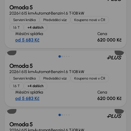
Omoda 5
2026
1 615 km
Automat
Benzín
1.6 T
108 kW
Servisní knížka
Předváděcí vůz
Koupeno nové v ČR
1.6 T
+4 dalších
Měsíční splátka
Cena
od 5 683 Kč
620 000 Kč
Nově v nabídce
Omoda 5
2026
1 615 km
Automat
Benzín
1.6 T
108 kW
Servisní knížka
Předváděcí vůz
Koupeno nové v ČR
1.6 T
+4 dalších
Měsíční splátka
Cena
od 5 683 Kč
620 000 Kč
Nově v nabídce
Omoda 5
2026
1 615 km
Automat
Benzín
1.6 T
108 kW