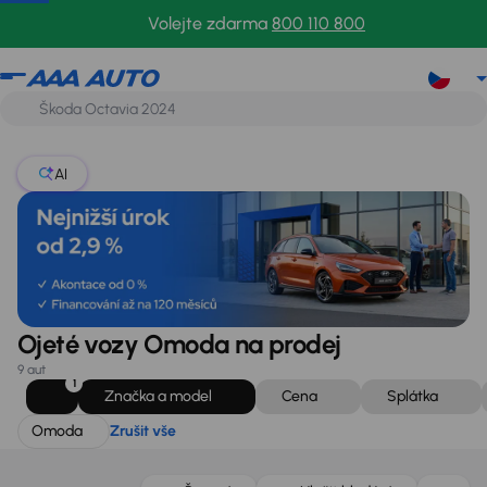
Omoda
Zrušit vše
Volejte zdarma
800 110 800
AI
Ojeté vozy Omoda na prodej
9 aut
1
Značka a model
Cena
Splátka
Omoda
Zrušit vše
Možnost odpočtu DPH