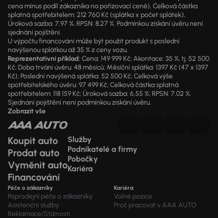
cena mínus podíl zákazníka na pořizovací ceně), Celková částka
splatná spotřebitelem: 212 760 Kč (splátka x počet splátek),
Úroková sazba: 7,97 %, RPSN: 8,27 %. Podmínkou získání úvěru není
sjednání pojištění.
U výpočtu financování může být použit produkt s poslední
navýšenou splátkou až 35 % z ceny vozu.
Reprezentativní příklad:
Cena: 149 999 Kč; Akontace: 35 %, tj. 52 500
Kč; Doba trvání úvěru: 48 měsíců; Měsíční splátka: 1397 Kč (47 x 1397
Kč); Poslední navýšená splátka: 52 500 Kč; Celková výše
spotřebitelského úvěru: 97 499 Kč; Celková částka splatná
spotřebitelem: 118 159 Kč; Úroková sazba: 6,55 %; RPSN: 7,02 %.
Sjednání pojištění není podmínkou získání úvěru.
Zobrazit vše
Koupit auto
Služby
Podnikatelé a firmy
Prodat auto
Pobočky
Vyměnit auto
Kariéra
Financování
Péče o zákazníky
Kariéra
Poprodejní péče o zákazníky
Volné pozice
Asistenční služby
Proč pracovat v AAA AUTO
Reklamace/Stížnosti