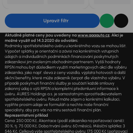
Upravit filtr
Aktuálně platné ceny jsou uvedeny na
www.aaaauto.cz
. Akci je
možné využít od 14.3.2020 do odvolání.
Podmínky spotřebitelského úvěru u konkrétního vozu se mohou lišit.
Výpočet splátky je orientační a závisí na konkrétních vstupních
údajích a individuálních podmínkách financování poskytnutých
zákazníkovi jim zvoleným obchodním partnerem. Vyšší hodnoty
RPSN mohou být důsledkem využití marketingových akcí dle výběru
zákazníka, jako např. sleva z ceny vozidla, výplata hotovosti a další
akční benefity, které může zákazník čerpat dle vlastního výběru. V
případě poskytnutí finanční služby je součástí každé smlouvy
zákonný údaj o výši RPSN a kompletní předsmluvní informace k
úvěru. AURES Holdings a.s. je samostatným zprostředkovatelem
spotřebitelského úvěru. Pokud máte zájem o konkrétní kalkulaci,
vyplňte prosím údaje ve formuláři a nechte naše finanční
specialisty, aby pro vás na míru sestavili finanční plán.
Reprezentativní příklad
Cena: 250 000 Kč, Akontace (podíl zákazníka na pořizovací ceně):
30 %, tj. 75 000 Kč, Doba trvání úvěru: 60 měsíců, Měsíční splátka: 3
546 Kč, Celková výše spotřebitelského úvěru: 175 000 Kč (pořizovací