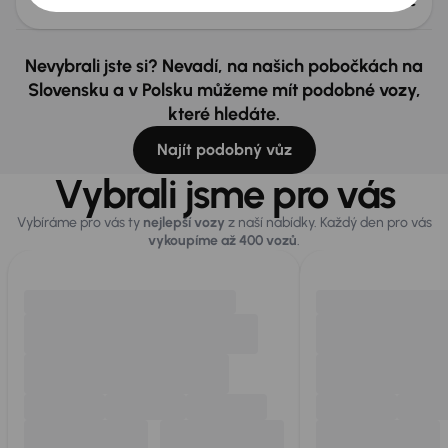
od 5 050 Kč
600 000 Kč
Nevybrali jste si? Nevadí, na našich pobočkách na
Slovensku a v Polsku můžeme mít podobné vozy,
které hledáte.
Najít podobný vůz
Vybrali jsme pro vás
Vybíráme pro vás ty
nejlepší vozy
z naší nabídky. Každý den pro vás
vykoupíme až 400 vozů
.