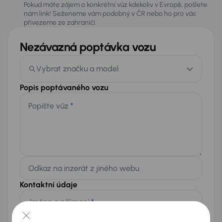
Pokud máte zájem o konkrétní vůz kdekoliv v Evropě, pošlete
nám link! Seženeme vám podobný v ČR nebo ho pro vás
přivezeme ze zahraničí.
Nezávazná poptávka vozu
Vybrat značku a model
Popis poptávaného vozu
Popište vůz
*
Odkaz na inzerát z jiného webu
Kontaktní údaje
Jméno a příjmení
*