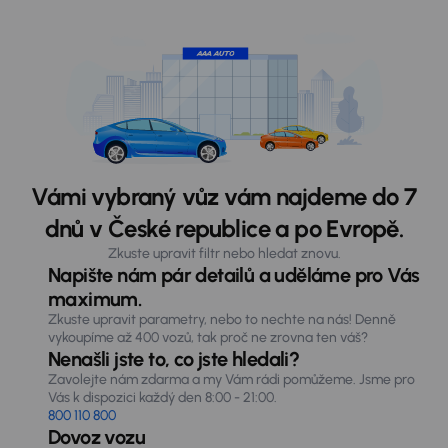
Vámi vybraný vůz vám najdeme do 7
dnů v České republice a po Evropě.
Zkuste upravit filtr nebo hledat znovu.
Napište nám pár detailů a uděláme pro Vás
maximum.
Zkuste upravit parametry, nebo to nechte na nás! Denně
vykoupíme až 400 vozů, tak proč ne zrovna ten váš?
Nenašli jste to, co jste hledali?
Zavolejte nám zdarma a my Vám rádi pomůžeme. Jsme pro
Vás k dispozici každý den 8:00 - 21:00.
800 110 800
Dovoz vozu