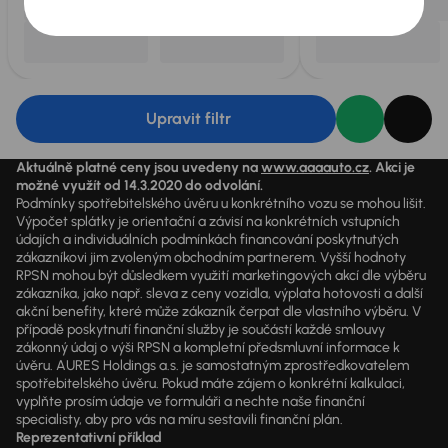
Upravit filtr
Aktuálně platné ceny jsou uvedeny na
www.aaaauto.cz
. Akci je
možné využít od 14.3.2020 do odvolání.
Podmínky spotřebitelského úvěru u konkrétního vozu se mohou lišit.
Výpočet splátky je orientační a závisí na konkrétních vstupních
údajích a individuálních podmínkách financování poskytnutých
zákazníkovi jim zvoleným obchodním partnerem. Vyšší hodnoty
RPSN mohou být důsledkem využití marketingových akcí dle výběru
zákazníka, jako např. sleva z ceny vozidla, výplata hotovosti a další
akční benefity, které může zákazník čerpat dle vlastního výběru. V
případě poskytnutí finanční služby je součástí každé smlouvy
zákonný údaj o výši RPSN a kompletní předsmluvní informace k
úvěru. AURES Holdings a.s. je samostatným zprostředkovatelem
spotřebitelského úvěru. Pokud máte zájem o konkrétní kalkulaci,
vyplňte prosím údaje ve formuláři a nechte naše finanční
specialisty, aby pro vás na míru sestavili finanční plán.
Reprezentativní příklad