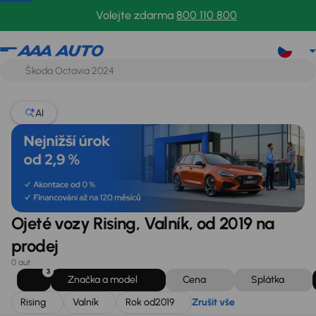
Rising
Valník
Rok od
2019
Zrušit vše
Volejte zdarma
800 110 800
AI
Ojeté vozy Rising, Valník, od 2019 na
prodej
0 aut
3
Značka a model
Cena
Splátka
Rising
Valník
Rok od
2019
Zrušit vše