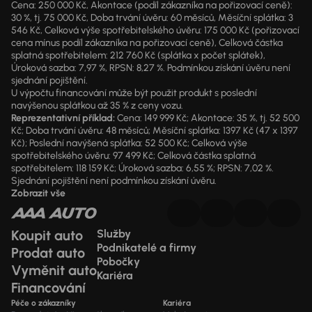
Cena: 250 000 Kč, Akontace (podíl zákazníka na pořizovací ceně):
30 %, tj. 75 000 Kč, Doba trvání úvěru: 60 měsíců, Měsíční splátka: 3
546 Kč, Celková výše spotřebitelského úvěru: 175 000 Kč (pořizovací
cena mínus podíl zákazníka na pořizovací ceně), Celková částka
splatná spotřebitelem: 212 760 Kč (splátka x počet splátek),
Úroková sazba: 7,97 %, RPSN: 8,27 %. Podmínkou získání úvěru není
sjednání pojištění.
U výpočtu financování může být použit produkt s poslední
navýšenou splátkou až 35 % z ceny vozu.
Reprezentativní příklad:
Cena: 149 999 Kč; Akontace: 35 %, tj. 52 500
Kč; Doba trvání úvěru: 48 měsíců; Měsíční splátka: 1397 Kč (47 x 1397
Kč); Poslední navýšená splátka: 52 500 Kč; Celková výše
spotřebitelského úvěru: 97 499 Kč; Celková částka splatná
spotřebitelem: 118 159 Kč; Úroková sazba: 6,55 %; RPSN: 7,02 %.
Sjednání pojištění není podmínkou získání úvěru.
Zobrazit vše
Koupit auto
Služby
Podnikatelé a firmy
Prodat auto
Pobočky
Vyměnit auto
Kariéra
Financování
Péče o zákazníky
Kariéra