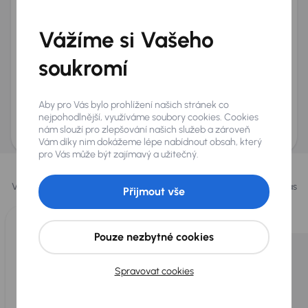
Telefon
*
Vážíme si Vašeho
+420
E-mail
*
Přeji si dostávat informace o atraktivních slevových
soukromí
nabídkách
Odeslat poptávku
Aby pro Vás bylo prohlížení našich stránek co
AURES Holdings a.s., se sídlem Dopraváků 874/15, Čimice, 184 00 Praha 8 bude
nejpohodlnější, využíváme soubory cookies. Cookies
uchovávat a zpracovávat vaše osobní údaje v souladu se zásadami ochrany a
nám slouží pro zlepšování našich služeb a zároveň
zpracování
osobních údajů
.
Vám díky nim dokážeme lépe nabídnout obsah, který
pro Vás může být zajímavý a užitečný.
Vybrali jsme pro vás
Vybíráme pro vás ty
nejlepší vozy
z naší nabídky. Každý den pro vás
Přijmout vše
vykoupíme až 400 vozů
.
Pouze nezbytné cookies
Spravovat cookies