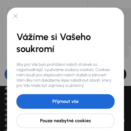
Vážíme si Vašeho
soukromí
Aby pro Vás bylo prohlížení našich stránek co
nejpohodlnější, využíváme soubory cookies. Cookies
Upravit filtr
nám slouží pro zlepšování našich služeb a zároveň
Vám díky nim dokážeme lépe nabídnout obsah, který
pro Vás může být zajímavý a užitečný.
Aktuálně platné ceny jsou uvedeny na
www.aaaauto.cz
. Akci je
možné využít od 14.3.2020 do odvolání.
Podmínky spotřebitelského úvěru u konkrétního vozu se mohou lišit.
Přijmout vše
Výpočet splátky je orientační a závisí na konkrétních vstupních
údajích a individuálních podmínkách financování poskytnutých
zákazníkovi jim zvoleným obchodním partnerem. Vyšší hodnoty
RPSN mohou být důsledkem využití marketingových akcí dle výběru
Pouze nezbytné cookies
zákazníka, jako např. sleva z ceny vozidla, výplata hotovosti a další
akční benefity, které může zákazník čerpat dle vlastního výběru. V