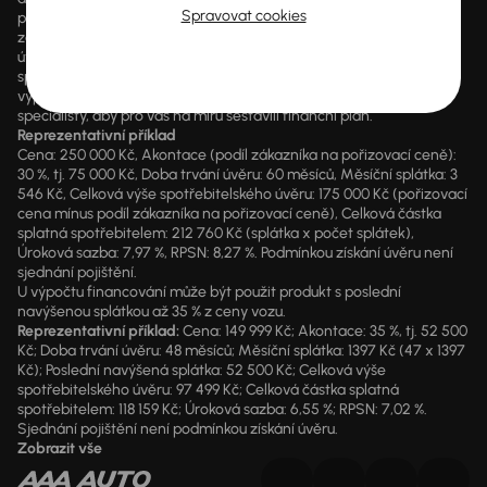
Spravovat cookies
případě poskytnutí finanční služby je součástí každé smlouvy
zákonný údaj o výši RPSN a kompletní předsmluvní informace k
úvěru. AURES Holdings a.s. je samostatným zprostředkovatelem
spotřebitelského úvěru. Pokud máte zájem o konkrétní kalkulaci,
vyplňte prosím údaje ve formuláři a nechte naše finanční
specialisty, aby pro vás na míru sestavili finanční plán.
Reprezentativní příklad
Cena: 250 000 Kč, Akontace (podíl zákazníka na pořizovací ceně):
30 %, tj. 75 000 Kč, Doba trvání úvěru: 60 měsíců, Měsíční splátka: 3
546 Kč, Celková výše spotřebitelského úvěru: 175 000 Kč (pořizovací
cena mínus podíl zákazníka na pořizovací ceně), Celková částka
splatná spotřebitelem: 212 760 Kč (splátka x počet splátek),
Úroková sazba: 7,97 %, RPSN: 8,27 %. Podmínkou získání úvěru není
sjednání pojištění.
U výpočtu financování může být použit produkt s poslední
navýšenou splátkou až 35 % z ceny vozu.
Reprezentativní příklad:
Cena: 149 999 Kč; Akontace: 35 %, tj. 52 500
Kč; Doba trvání úvěru: 48 měsíců; Měsíční splátka: 1397 Kč (47 x 1397
Kč); Poslední navýšená splátka: 52 500 Kč; Celková výše
spotřebitelského úvěru: 97 499 Kč; Celková částka splatná
spotřebitelem: 118 159 Kč; Úroková sazba: 6,55 %; RPSN: 7,02 %.
Sjednání pojištění není podmínkou získání úvěru.
Zobrazit vše