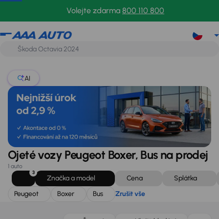
Peugeot
Boxer
Bus
Zrušit vše
Volejte zdarma
800 110 800
AI
Ojeté vozy Peugeot Boxer, Bus na prodej
1 auto
3
Značka a model
Cena
Splátka
Peugeot
Boxer
Bus
Zrušit vše