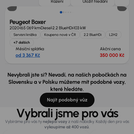
Řazení
Uložit hledání
Peugeot Boxer
2020
165 069 km
Diesel
2.2 BlueHDi
103 kW
Servisní knížka
Koupeno nové v ČR
2.2 BlueHDi
L2H2
+7 dalších
Měsíční splátka
Akční cena
od 3 367 Kč
350 000 Kč
Nevybrali jste si? Nevadí, na našich pobočkách na
Slovensku a v Polsku můžeme mít podobné vozy,
které hledáte.
Najít podobný vůz
Vybrali jsme pro vás
Vybíráme pro vás ty
nejlepší vozy
z naší nabídky. Každý den pro vás
vykoupíme až 400 vozů
.