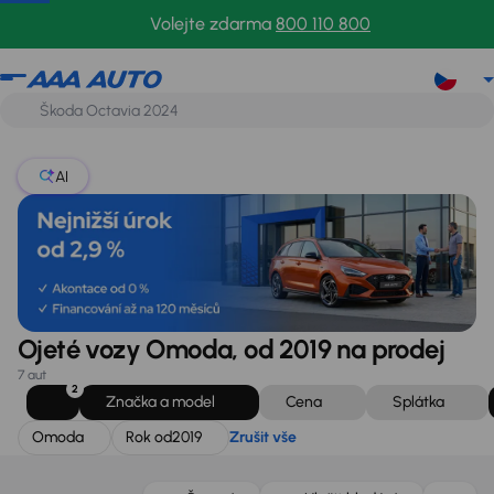
Omoda
Rok od
2019
Zrušit vše
Volejte zdarma
800 110 800
AI
Ojeté vozy Omoda, od 2019 na prodej
7 aut
2
Značka a model
Cena
Splátka
Omoda
Rok od
2019
Zrušit vše
Možnost odpočtu DPH