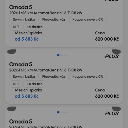
Omoda 5
2026
1 615 km
Automat
Benzín
1.6 T
108 kW
Servisní knížka
Předváděcí vůz
Koupeno nové v ČR
1.6 T
+4 dalších
Měsíční splátka
Cena
od 5 683 Kč
620 000 Kč
Nově v nabídce
Omoda 5
2026
1 615 km
Automat
Benzín
1.6 T
108 kW
Servisní knížka
Předváděcí vůz
Koupeno nové v ČR
1.6 T
+4 dalších
Měsíční splátka
Cena
od 5 683 Kč
620 000 Kč
Nově v nabídce
Omoda 5
2026
1 615 km
Automat
Benzín
1.6 T
108 kW