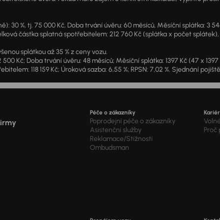
: 30 %, tj. 75 000 Kč, Doba trvání úvěru: 60 měsíců, Měsíční splátka: 3 5
lková částka splatná spotřebitelem: 212 760 Kč (splátka x počet splátek),
šenou splátkou až 35 % z ceny vozu.
2 500 Kč; Doba trvání úvěru: 48 měsíců; Měsíční splátka: 1397 Kč (47 x 139
ebitelem: 118 159 Kč; Úroková sazba: 6,55 %; RPSN: 7,02 %. Sjednání pojišt
Péče o zákazníky
Karié
Poprodejní péče o zákazníky
Voln
firmy
Asistenční služby
Proč
Reklamace/Stížnosti
Ombudsman