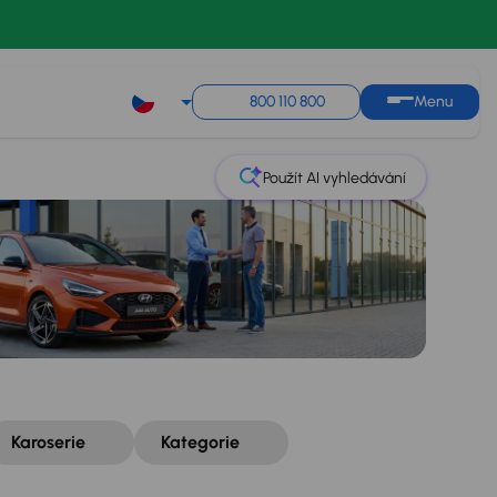
Řazení
Uložit hledání
800 110 800
Menu
Použít AI vyhledávání
Karoserie
Kategorie