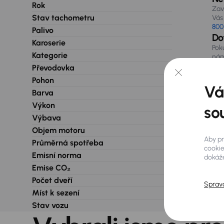
Rok
Zav
Stav tachometru
Vás 
800
Palivo
Do
Karoserie
Pok
Kategorie
nám
při
Převodovka
Pohon
Vá
Barva
Výkon
so
Výbava
Objem motoru
Aby pr
Průměrná spotřeba
cookie
Emisní norma
dokáže
Emise CO₂
Počet dveří
Sprav
Míst k sezení
Stav vozu