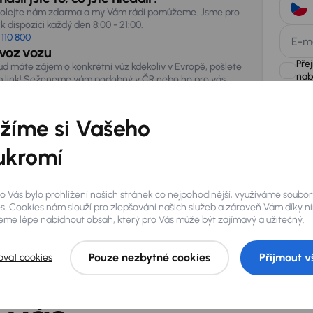
olejte nám zdarma a my Vám rádi pomůžeme. Jsme pro
k dispozici každý den 8:00 - 21:00.
 110 800
E-m
voz vozu
Pře
ud máte zájem o konkrétní vůz kdekoliv v Evropě, pošlete
nab
 link! Seženeme vám podobný v ČR nebo ho pro vás
vezeme ze zahraničí.
žíme si Vašeho
AURES Hold
uchovávat 
zpracován
ukromí
o Vás bylo prohlížení našich stránek co nejpohodlnější, využíváme soubor
s. Cookies nám slouží pro zlepšování našich služeb a zároveň Vám díky n
me lépe nabídnout obsah, který pro Vás může být zajímavý a užitečný.
Pouze nezbytné cookies
Přijmout v
ovat cookies