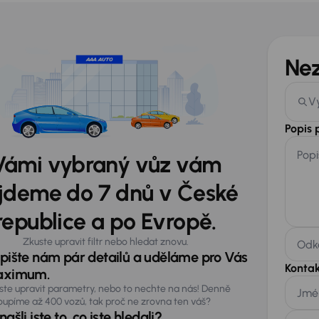
Ne
V
Popis
Popi
Vámi vybraný vůz vám
jdeme do 7 dnů v České
republice a po Evropě.
Zkuste upravit filtr nebo hledat znovu.
Odka
pište nám pár detailů a uděláme pro Vás
Kontak
ximum.
ste upravit parametry, nebo to nechte na nás! Denně
Jmé
oupíme až 400 vozů, tak proč ne zrovna ten váš?
ašli jste to, co jste hledali?