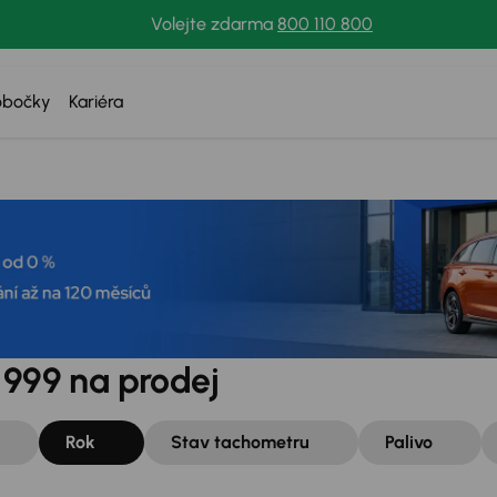
Volejte zdarma
800 110 800
obočky
Kariéra
1999 na prodej
Rok
Stav tachometru
Palivo