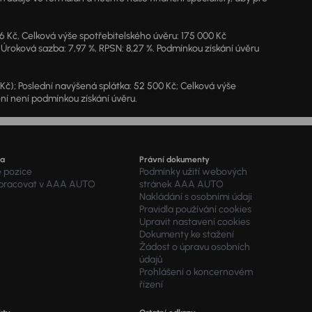
46 Kč, Celková výše spotřebitelského úvěru: 175 000 Kč
 Úroková sazba: 7,97 %, RPSN: 8,27 %. Podmínkou získání úvěru
7 Kč); Poslední navýšená splátka: 52 500 Kč; Celková výše
ění není podmínkou získání úvěru.
ra
Právní dokumenty
é pozice
Podmínky užití webových
 pracovat v AAA AUTO
stránek AAA AUTO
Nakládání s osobními údaji
Pravidla používání cookies
Upravit nastavení cookies
Dokumenty ke stažení
Žádost o úpravu osobních
údajů
Prohlášení o koncernovém
řízení