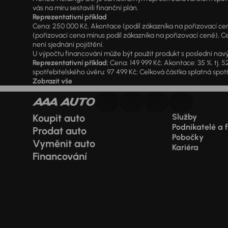
vás na míru sestavili finanční plán.
Reprezentativní příklad
Cena: 250 000 Kč, Akontace (podíl zákazníka na pořizovací ceně)
(pořizovací cena mínus podíl zákazníka na pořizovací ceně), Ce
není sjednání pojištění.
U výpočtu financování může být použit produkt s poslední navý
Reprezentativní příklad:
Cena: 149 999 Kč; Akontace: 35 %, tj. 5
spotřebitelského úvěru: 97 499 Kč; Celková částka splatná spotř
Zobrazit vše
Koupit auto
Služby
Podnikatelé a 
Prodat auto
Pobočky
Vyměnit auto
Kariéra
Financování