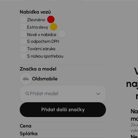
Nabídka vozů
Zlevněno
Extra slevy
Nově v nabídce
S odpočtem DPH
Tovární záruka
S nízkou spotřebou
Značka a model
Oldsmobile
na
Přidat model
Přidat další značky
Na
ma
Zku
Cena
vyk
Splátka
Nen