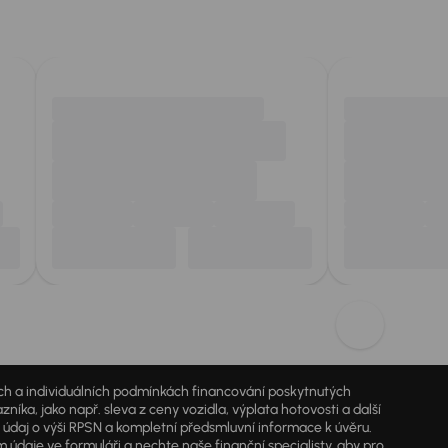
jích a individuálních podmínkách financování poskytnutých
a, jako např. sleva z ceny vozidla, výplata hotovosti a další
ý údaj o výši RPSN a kompletní předsmluvní informace k úvěru.
údaje ve formuláři a nechte naše finanční specialisty, aby pro