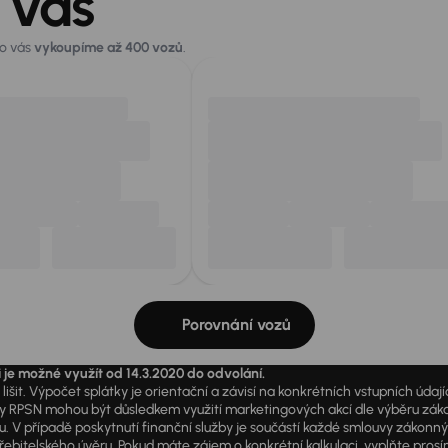
 vás
ro vás
vykoupíme až 400 vozů
.
Porovnání vozů
i je možné využít od 14.3.2020 do odvolání.
išit. Výpočet splátky je orientační a závisí na konkrétních vstupních úda
PSN mohou být důsledkem využití marketingových akcí dle výběru zákazník
u. V případě poskytnutí finanční služby je součástí každé smlouvy zákonn
itelského úvěru. Pokud máte zájem o konkrétní kalkulaci, vyplňte prosím 