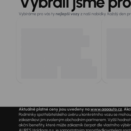
Vybrali jsme pro
Vybíráme pro vás ty
nejlepší vozy
z naší nabídky. Každý den p
Aktuálně platné ceny jsou uvedeny na
www.aaaauto.cz
. Akc
Podmínky spotřebitelského úvěru u konkrétního vozu se mohou l
zákazníkovi jim zvoleným obchodním partnerem. Vyšší hodnoty R
akční benefity, které může zákazník čerpat dle vlastního výběr
AURES Holdings a.s. je samostatným zprostředkovatelem spotřeb