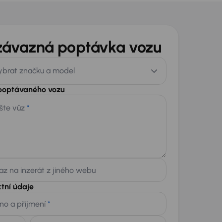
závazná poptávka vozu
ybrat značku a model
 poptávaného vozu
šte vůz
*
z na inzerát z jiného webu
tní údaje
no a příjmení
*