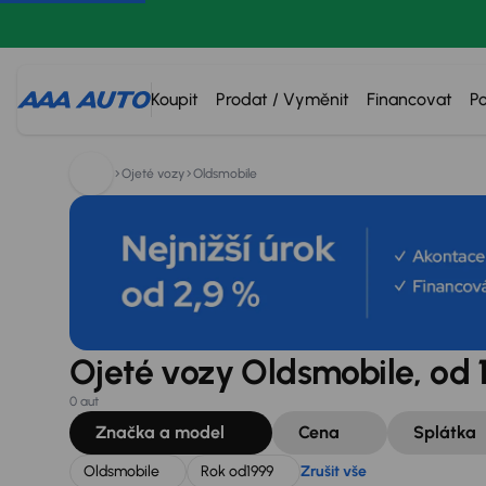
Hledáte:
Oldsmobile
Rok od
1999
Zrušit vše
Koupit
Prodat / Vyměnit
Financovat
P
Ojeté vozy
Oldsmobile
Ojeté vozy Oldsmobile, od 
0 aut
Značka a model
Cena
Splátka
Oldsmobile
Rok od
1999
Zrušit vše