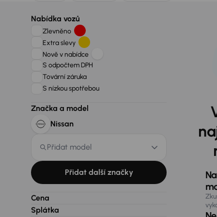
Nabídka vozů
Zlevněno
Extra slevy
Nově v nabídce
S odpočtem DPH
Tovární záruka
S nízkou spotřebou
Značka a model
Nissan
na
Přidat model
Přidat další značky
Na
ma
Zku
Cena
vyk
Splátka
Nen