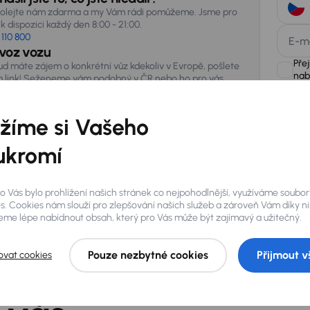
olejte nám zdarma a my Vám rádi pomůžeme. Jsme pro
k dispozici každý den 8:00 - 21:00.
 110 800
E-m
voz vozu
Pře
ud máte zájem o konkrétní vůz kdekoliv v Evropě, pošlete
nab
 link! Seženeme vám podobný v ČR nebo ho pro vás
vezeme ze zahraničí.
žíme si Vašeho
AURES Hold
uchovávat 
zpracován
ukromí
o Vás bylo prohlížení našich stránek co nejpohodlnější, využíváme soubor
s. Cookies nám slouží pro zlepšování našich služeb a zároveň Vám díky n
me lépe nabídnout obsah, který pro Vás může být zajímavý a užitečný.
Pouze nezbytné cookies
Přijmout v
ovat cookies