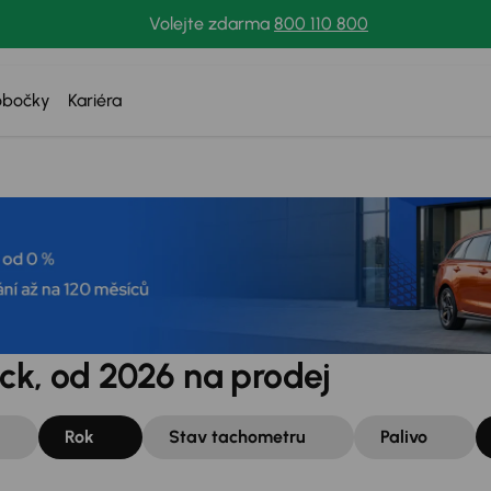
Volejte zdarma
800 110 800
obočky
Kariéra
ck, od 2026 na prodej
Rok
Stav tachometru
Palivo