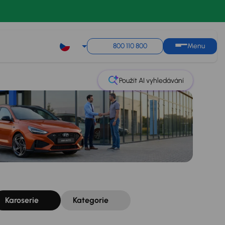
Řazení
Uložit hledání
800 110 800
Menu
Použít AI vyhledávání
Karoserie
Kategorie