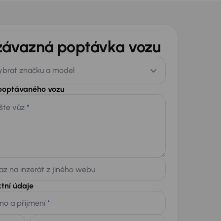
závazná poptávka vozu
ybrat značku a model
 poptávaného vozu
šte vůz
*
z na inzerát z jiného webu
tní údaje
no a příjmení
*