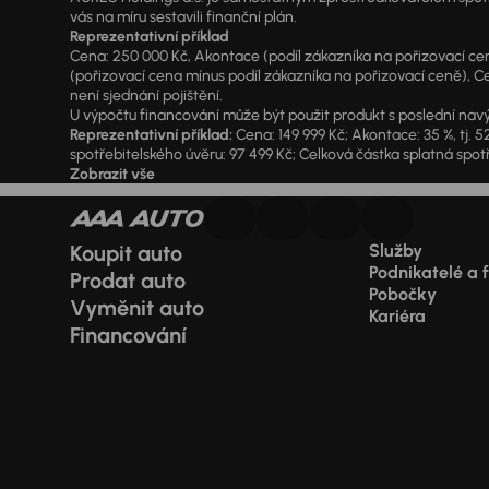
vás na míru sestavili finanční plán.
Reprezentativní příklad
Cena: 250 000 Kč, Akontace (podíl zákazníka na pořizovací ceně)
(pořizovací cena mínus podíl zákazníka na pořizovací ceně), Ce
není sjednání pojištění.
U výpočtu financování může být použit produkt s poslední navý
Reprezentativní příklad:
Cena: 149 999 Kč; Akontace: 35 %, tj. 5
spotřebitelského úvěru: 97 499 Kč; Celková částka splatná spotř
Zobrazit vše
Koupit auto
Služby
Podnikatelé a 
Prodat auto
Pobočky
Vyměnit auto
Kariéra
Financování