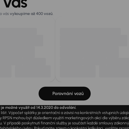
 vás
ro vás
vykoupíme až 400 vozů
.
Porovnání vozů
i je možné využít od 14.3.2020 do odvolání.
išit. Výpočet splátky je orientační a závisí na konkrétních vstupních úda
PSN mohou být důsledkem využití marketingových akcí dle výběru zákazník
u. V případě poskytnutí finanční služby je součástí každé smlouvy zákonn
itelského úvěru. Pokud máte zájem o konkrétní kalkulaci, vyplňte prosím 