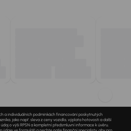
jích a individuálních podmínkách financování poskytnutých
a, jako např. sleva z ceny vozidla, výplata hotovosti a další
ý údaj o výši RPSN a kompletní předsmluvní informace k úvěru.
údaje ve formuláři a nechte naše finanční specialisty, aby pro