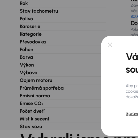
Rok
Zav
Stav tachometru
Vás 
800
Palivo
Do
Karoserie
Pok
Kategorie
nám
při
Převodovka
Pohon
Vá
Barva
Výkon
so
Výbava
Objem motoru
Aby pr
Průměrná spotřeba
cookie
Emisní norma
dokáže
Emise CO₂
Počet dveří
Sprav
Míst k sezení
Stav vozu