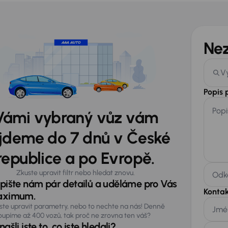
Ne
V
Popis
Popi
Vámi vybraný vůz vám
jdeme do 7 dnů v České
republice a po Evropě.
Zkuste upravit filtr nebo hledat znovu.
Odka
pište nám pár detailů a uděláme pro Vás
Kontak
ximum.
ste upravit parametry, nebo to nechte na nás! Denně
Jmé
oupíme až 400 vozů, tak proč ne zrovna ten váš?
ašli jste to, co jste hledali?