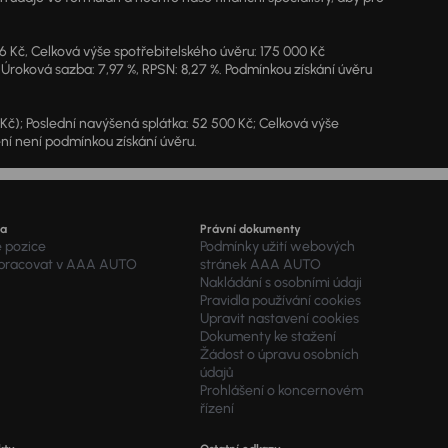
46 Kč, Celková výše spotřebitelského úvěru: 175 000 Kč
 Úroková sazba: 7,97 %, RPSN: 8,27 %. Podmínkou získání úvěru
7 Kč); Poslední navýšená splátka: 52 500 Kč; Celková výše
ění není podmínkou získání úvěru.
ra
Právní dokumenty
é pozice
Podmínky užití webových
 pracovat v AAA AUTO
stránek AAA AUTO
Nakládání s osobními údaji
Pravidla používání cookies
Upravit nastavení cookies
Dokumenty ke stažení
Žádost o úpravu osobních
údajů
Prohlášení o koncernovém
řízení