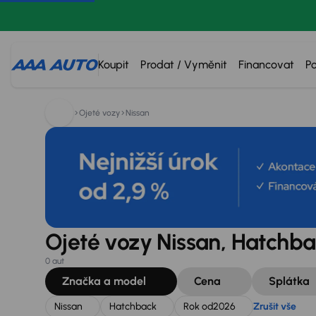
Hledáte:
Nissan
Hatchback
Rok od
2026
Zrušit vše
Koupit
Prodat / Vyměnit
Financovat
P
Ojeté vozy
Nissan
Ojeté vozy Nissan, Hatchba
0 aut
Značka a model
Cena
Splátka
Nissan
Hatchback
Rok od
2026
Zrušit vše