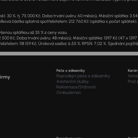
: 30 %, tj. 75 000 Kč, Doba trvání úvěru: 60 měsíců, Měsíční splátka: 3 5
lková částka splatná spotřebitelem: 212 760 Kč (splátka x počet splátek),
šenou splátkou až 35 % z ceny vozu.
2 500 Kč; Doba trvání úvěru: 48 měsíců; Měsíční splátka: 1397 Kč (47 x 139
ebitelem: 118 159 Kč; Úroková sazba: 6,55 %; RPSN: 7,02 %. Sjednání pojišt
Péče o zákazníky
Karié
Poprodejní péče o zákazníky
Voln
firmy
Asistenční služby
Proč
Reklamace/Stížnosti
Ombudsman