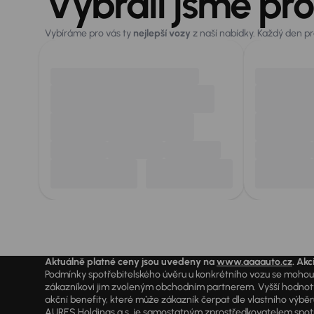
Vybrali jsme pro
Vybíráme pro vás ty
nejlepší vozy
z naší nabídky. Každý den p
Aktuálně platné ceny jsou uvedeny na
www.aaaauto.cz
. Akc
Podmínky spotřebitelského úvěru u konkrétního vozu se mohou l
zákazníkovi jim zvoleným obchodním partnerem. Vyšší hodnoty R
akční benefity, které může zákazník čerpat dle vlastního výběr
AURES Holdings a.s. je samostatným zprostředkovatelem spotřeb