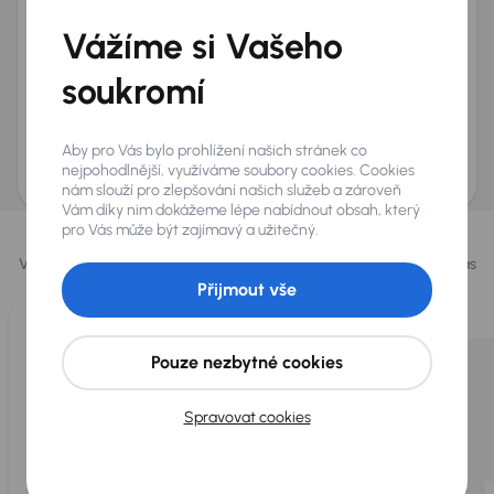
+420
E-mail
*
Vážíme si Vašeho
Přeji si dostávat informace o atraktivních slevových
soukromí
nabídkách
Odeslat poptávku
Aby pro Vás bylo prohlížení našich stránek co
AURES Holdings a.s., se sídlem Dopraváků 874/15, Čimice, 184 00 Praha 8 bude
uchovávat a zpracovávat vaše osobní údaje v souladu se zásadami ochrany a
nejpohodlnější, využíváme soubory cookies. Cookies
zpracování
osobních údajů
.
nám slouží pro zlepšování našich služeb a zároveň
Vám díky nim dokážeme lépe nabídnout obsah, který
Vybrali jsme pro vás
pro Vás může být zajímavý a užitečný.
Vybíráme pro vás ty
nejlepší vozy
z naší nabídky. Každý den pro vás
vykoupíme až 400 vozů
.
Přijmout vše
Pouze nezbytné cookies
Spravovat cookies