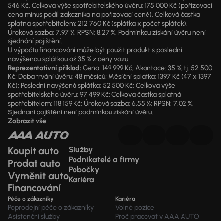
546 Kč, Celková výše spotřebitelského úvěru: 175 000 Kč (pořizovací
cena mínus podíl zákazníka na pořizovací ceně), Celková částka
splatná spotřebitelem: 212 760 Kč (splátka x počet splátek),
Úroková sazba: 7,97 %, RPSN: 8,27 %. Podmínkou získání úvěru není
sjednání pojištění.
U výpočtu financování může být použit produkt s poslední
navýšenou splátkou až 35 % z ceny vozu.
Reprezentativní příklad:
Cena: 149 999 Kč; Akontace: 35 %, tj. 52 500
Kč; Doba trvání úvěru: 48 měsíců; Měsíční splátka: 1397 Kč (47 x 1397
Kč); Poslední navýšená splátka: 52 500 Kč; Celková výše
spotřebitelského úvěru: 97 499 Kč; Celková částka splatná
spotřebitelem: 118 159 Kč; Úroková sazba: 6,55 %; RPSN: 7,02 %.
Sjednání pojištění není podmínkou získání úvěru.
Zobrazit vše
Koupit auto
Služby
Podnikatelé a firmy
Prodat auto
Pobočky
Vyměnit auto
Kariéra
Financování
Péče o zákazníky
Kariéra
Poprodejní péče o zákazníky
Volné pozice
Asistenční služby
Proč pracovat v AAA AUTO