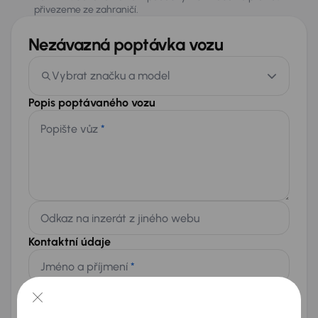
přivezeme ze zahraničí.
Nezávazná poptávka vozu
Vybrat značku a model
Popis poptávaného vozu
Popište vůz
*
Odkaz na inzerát z jiného webu
Kontaktní údaje
Jméno a příjmení
*
Telefon
*