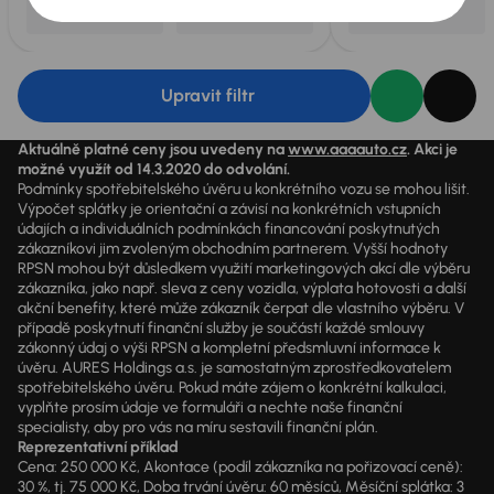
Upravit filtr
Aktuálně platné ceny jsou uvedeny na
www.aaaauto.cz
. Akci je
možné využít od 14.3.2020 do odvolání.
Podmínky spotřebitelského úvěru u konkrétního vozu se mohou lišit.
Výpočet splátky je orientační a závisí na konkrétních vstupních
údajích a individuálních podmínkách financování poskytnutých
zákazníkovi jim zvoleným obchodním partnerem. Vyšší hodnoty
RPSN mohou být důsledkem využití marketingových akcí dle výběru
zákazníka, jako např. sleva z ceny vozidla, výplata hotovosti a další
akční benefity, které může zákazník čerpat dle vlastního výběru. V
případě poskytnutí finanční služby je součástí každé smlouvy
zákonný údaj o výši RPSN a kompletní předsmluvní informace k
úvěru. AURES Holdings a.s. je samostatným zprostředkovatelem
spotřebitelského úvěru. Pokud máte zájem o konkrétní kalkulaci,
vyplňte prosím údaje ve formuláři a nechte naše finanční
specialisty, aby pro vás na míru sestavili finanční plán.
Reprezentativní příklad
Cena: 250 000 Kč, Akontace (podíl zákazníka na pořizovací ceně):
30 %, tj. 75 000 Kč, Doba trvání úvěru: 60 měsíců, Měsíční splátka: 3