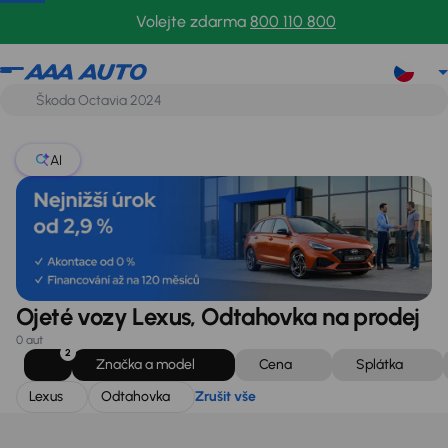
Lexus
Odtahovka
Zrušit vše
Volejte zdarma
800 110 800
AI
Ojeté vozy Lexus, Odtahovka na prodej
0 aut
2
Značka a model
Cena
Splátka
Lexus
Odtahovka
Zrušit vše