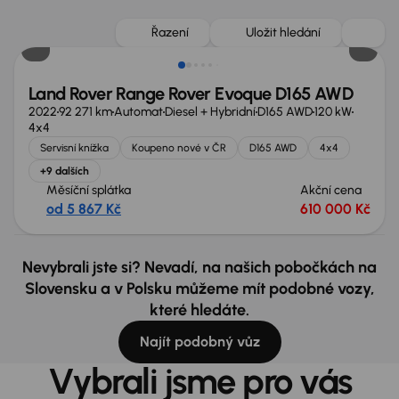
Zlevněno o 60 000 Kč
Řazení
Uložit hledání
Land Rover Range Rover Evoque D165 AWD
2022
92 271 km
Automat
Diesel + Hybridní
D165 AWD
120 kW
4x4
Servisní knížka
Koupeno nové v ČR
D165 AWD
4x4
+9 dalších
Měsíční splátka
Akční cena
od 5 867 Kč
610 000 Kč
Nevybrali jste si? Nevadí, na našich pobočkách na
Slovensku a v Polsku můžeme mít podobné vozy,
které hledáte.
Najít podobný vůz
Vybrali jsme pro vás