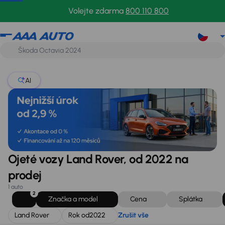
Land Rover
Rok od
2022
Zrušit vše
Volejte zdarma
800 110 800
AI
Ojeté vozy Land Rover, od 2022 na
prodej
1 auto
2
Značka a model
Cena
Splátka
Land Rover
Rok od
2022
Zrušit vše