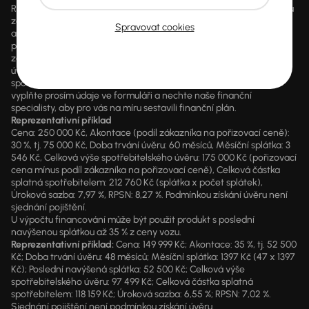
RPSN mohou být důsledkem využití marketingových akcí dle výběru
zákazníka, jako např. sleva z ceny vozidla, výplata hotovosti a další
Spravovat cookies
akční benefity, které může zákazník čerpat dle vlastního výběru. V
případě poskytnutí finanční služby je součástí každé smlouvy
zákonný údaj o výši RPSN a kompletní předsmluvní informace k
úvěru. AURES Holdings a.s. je samostatným zprostředkovatelem
spotřebitelského úvěru. Pokud máte zájem o konkrétní kalkulaci,
vyplňte prosím údaje ve formuláři a nechte naše finanční
specialisty, aby pro vás na míru sestavili finanční plán.
Reprezentativní příklad
Cena: 250 000 Kč, Akontace (podíl zákazníka na pořizovací ceně):
30 %, tj. 75 000 Kč, Doba trvání úvěru: 60 měsíců, Měsíční splátka: 3
546 Kč, Celková výše spotřebitelského úvěru: 175 000 Kč (pořizovací
cena mínus podíl zákazníka na pořizovací ceně), Celková částka
splatná spotřebitelem: 212 760 Kč (splátka x počet splátek),
Úroková sazba: 7,97 %, RPSN: 8,27 %. Podmínkou získání úvěru není
sjednání pojištění.
U výpočtu financování může být použit produkt s poslední
navýšenou splátkou až 35 % z ceny vozu.
Reprezentativní příklad:
Cena: 149 999 Kč; Akontace: 35 %, tj. 52 500
Kč; Doba trvání úvěru: 48 měsíců; Měsíční splátka: 1397 Kč (47 x 1397
Kč); Poslední navýšená splátka: 52 500 Kč; Celková výše
spotřebitelského úvěru: 97 499 Kč; Celková částka splatná
spotřebitelem: 118 159 Kč; Úroková sazba: 6,55 %; RPSN: 7,02 %.
Sjednání pojištění není podmínkou získání úvěru.