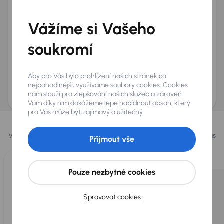
Telefon
*
Vážíme si Vašeho
+420
E-mail
*
Přeji si dostávat informace o atraktivních slevových
soukromí
nabídkách
Odeslat poptávku
Aby pro Vás bylo prohlížení našich stránek co
AURES Holdings a.s., se sídlem Dopraváků 874/15, Čimice, 184 00 Praha 8 bude
nejpohodlnější, využíváme soubory cookies. Cookies
uchovávat a zpracovávat vaše osobní údaje v souladu se zásadami ochrany a
nám slouží pro zlepšování našich služeb a zároveň
zpracování
osobních údajů
.
Vám díky nim dokážeme lépe nabídnout obsah, který
pro Vás může být zajímavý a užitečný.
Vybrali jsme pro vás
Vybíráme pro vás ty
nejlepší vozy
z naší nabídky. Každý den pro vás
Přijmout vše
vykoupíme až 400 vozů
.
Pouze nezbytné cookies
Spravovat cookies