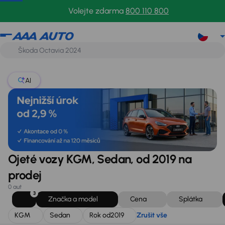
KGM
Sedan
Rok od
2019
Zrušit vše
Volejte zdarma
800 110 800
AI
Ojeté vozy KGM, Sedan, od 2019 na
prodej
0 aut
3
Značka a model
Cena
Splátka
KGM
Sedan
Rok od
2019
Zrušit vše