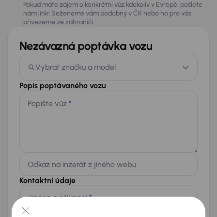
Pokud máte zájem o konkrétní vůz kdekoliv v Evropě, pošlete
nám link! Seženeme vám podobný v ČR nebo ho pro vás
přivezeme ze zahraničí.
Nezávazná poptávka vozu
Vybrat značku a model
Popis poptávaného vozu
Popište vůz
*
Odkaz na inzerát z jiného webu
Kontaktní údaje
Jméno a příjmení
*