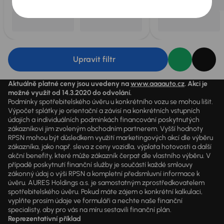
Upravit filtr
Aktuálně platné ceny jsou uvedeny na
www.aaaauto.cz
. Akci je
možné využít od 14.3.2020 do odvolání.
Podmínky spotřebitelského úvěru u konkrétního vozu se mohou lišit.
Výpočet splátky je orientační a závisí na konkrétních vstupních
údajích a individuálních podmínkách financování poskytnutých
zákazníkovi jim zvoleným obchodním partnerem. Vyšší hodnoty
RPSN mohou být důsledkem využití marketingových akcí dle výběru
zákazníka, jako např. sleva z ceny vozidla, výplata hotovosti a další
akční benefity, které může zákazník čerpat dle vlastního výběru. V
případě poskytnutí finanční služby je součástí každé smlouvy
zákonný údaj o výši RPSN a kompletní předsmluvní informace k
úvěru. AURES Holdings a.s. je samostatným zprostředkovatelem
spotřebitelského úvěru. Pokud máte zájem o konkrétní kalkulaci,
vyplňte prosím údaje ve formuláři a nechte naše finanční
specialisty, aby pro vás na míru sestavili finanční plán.
Reprezentativní příklad