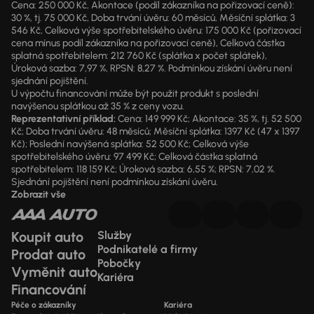
Cena: 250 000 Kč, Akontace (podíl zákazníka na pořizovací ceně):
30 %, tj. 75 000 Kč, Doba trvání úvěru: 60 měsíců, Měsíční splátka: 3
546 Kč, Celková výše spotřebitelského úvěru: 175 000 Kč (pořizovací
cena mínus podíl zákazníka na pořizovací ceně), Celková částka
splatná spotřebitelem: 212 760 Kč (splátka x počet splátek),
Úroková sazba: 7,97 %, RPSN: 8,27 %. Podmínkou získání úvěru není
sjednání pojištění.
U výpočtu financování může být použit produkt s poslední
navýšenou splátkou až 35 % z ceny vozu.
Reprezentativní příklad:
Cena: 149 999 Kč; Akontace: 35 %, tj. 52 500
Kč; Doba trvání úvěru: 48 měsíců; Měsíční splátka: 1397 Kč (47 x 1397
Kč); Poslední navýšená splátka: 52 500 Kč; Celková výše
spotřebitelského úvěru: 97 499 Kč; Celková částka splatná
spotřebitelem: 118 159 Kč; Úroková sazba: 6,55 %; RPSN: 7,02 %.
Sjednání pojištění není podmínkou získání úvěru.
Zobrazit vše
Koupit auto
Služby
Podnikatelé a firmy
Prodat auto
Pobočky
Vyměnit auto
Kariéra
Financování
Péče o zákazníky
Kariéra