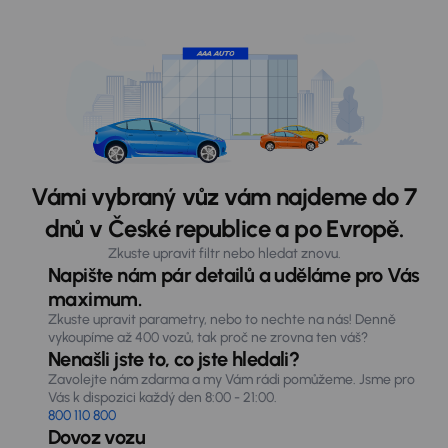
Vámi vybraný vůz vám najdeme do 7
dnů v České republice a po Evropě.
Zkuste upravit filtr nebo hledat znovu.
Napište nám pár detailů a uděláme pro Vás
maximum.
Zkuste upravit parametry, nebo to nechte na nás! Denně
vykoupíme až 400 vozů, tak proč ne zrovna ten váš?
Nenašli jste to, co jste hledali?
Zavolejte nám zdarma a my Vám rádi pomůžeme. Jsme pro
Vás k dispozici každý den 8:00 - 21:00.
800 110 800
Dovoz vozu