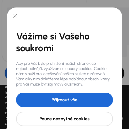
Vážíme si Vašeho
soukromí
Aby pro Vás bylo prohlížení našich stránek co
nejpohodlnější, využíváme soubory cookies. Cookies
Upravit filtr
nám slouží pro zlepšování našich služeb a zároveň
Vám díky nim dokážeme lépe nabídnout obsah, který
pro Vás může být zajímavý a užitečný.
Aktuálně platné ceny jsou uvedeny na
www.aaaauto.cz
. Akci je
možné využít od 14.3.2020 do odvolání.
Podmínky spotřebitelského úvěru u konkrétního vozu se mohou lišit.
Přijmout vše
Výpočet splátky je orientační a závisí na konkrétních vstupních
údajích a individuálních podmínkách financování poskytnutých
zákazníkovi jim zvoleným obchodním partnerem. Vyšší hodnoty
RPSN mohou být důsledkem využití marketingových akcí dle výběru
Pouze nezbytné cookies
zákazníka, jako např. sleva z ceny vozidla, výplata hotovosti a další
akční benefity, které může zákazník čerpat dle vlastního výběru. V