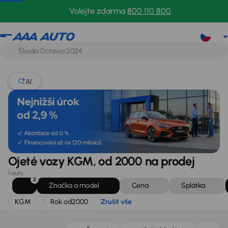
KGM
Rok od
2000
Zrušit vše
Volejte zdarma
800 110 800
AI
Ojeté vozy KGM, od 2000 na prodej
1 auto
2
Značka a model
Cena
Splátka
KGM
Rok od
2000
Zrušit vše
Ušetříte 142 700 Kč