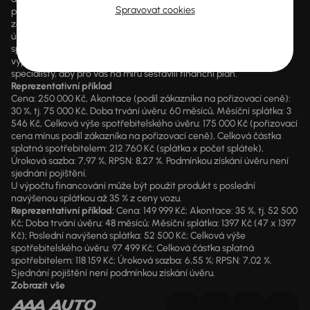
Spravovat cookies
případě poskytnutí finanční služby je součástí každé smlouvy
zákonný údaj o výši RPSN a kompletní předsmluvní informace k
úvěru. AURES Holdings a.s. je samostatným zprostředkovatelem
spotřebitelského úvěru. Pokud máte zájem o konkrétní kalkulaci,
vyplňte prosím údaje ve formuláři a nechte naše finanční
specialisty, aby pro vás na míru sestavili finanční plán.
Reprezentativní příklad
Cena: 250 000 Kč, Akontace (podíl zákazníka na pořizovací ceně):
30 %, tj. 75 000 Kč, Doba trvání úvěru: 60 měsíců, Měsíční splátka: 3
546 Kč, Celková výše spotřebitelského úvěru: 175 000 Kč (pořizovací
cena mínus podíl zákazníka na pořizovací ceně), Celková částka
splatná spotřebitelem: 212 760 Kč (splátka x počet splátek),
Úroková sazba: 7,97 %, RPSN: 8,27 %. Podmínkou získání úvěru není
sjednání pojištění.
U výpočtu financování může být použit produkt s poslední
navýšenou splátkou až 35 % z ceny vozu.
Reprezentativní příklad:
Cena: 149 999 Kč; Akontace: 35 %, tj. 52 500
Kč; Doba trvání úvěru: 48 měsíců; Měsíční splátka: 1397 Kč (47 x 1397
Kč); Poslední navýšená splátka: 52 500 Kč; Celková výše
spotřebitelského úvěru: 97 499 Kč; Celková částka splatná
spotřebitelem: 118 159 Kč; Úroková sazba: 6,55 %; RPSN: 7,02 %.
Sjednání pojištění není podmínkou získání úvěru.
Zobrazit vše