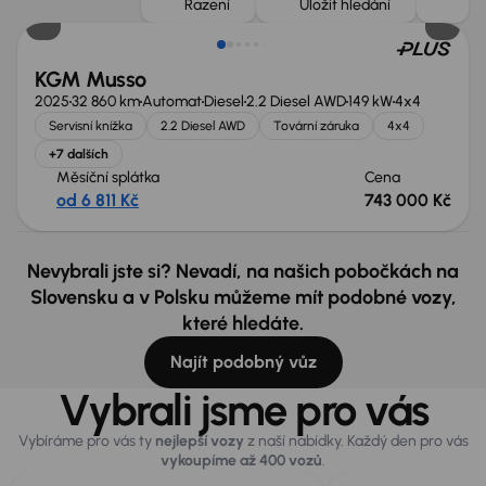
Řazení
Uložit hledání
KGM Musso
2025
32 860 km
Automat
Diesel
2.2 Diesel AWD
149 kW
4x4
Servisní knížka
2.2 Diesel AWD
Tovární záruka
4x4
+7 dalších
Měsíční splátka
Cena
od 6 811 Kč
743 000 Kč
Nevybrali jste si? Nevadí, na našich pobočkách na
Slovensku a v Polsku můžeme mít podobné vozy,
které hledáte.
Najít podobný vůz
Vybrali jsme pro vás
Vybíráme pro vás ty
nejlepší vozy
z naší nabídky. Každý den pro vás
vykoupíme až 400 vozů
.