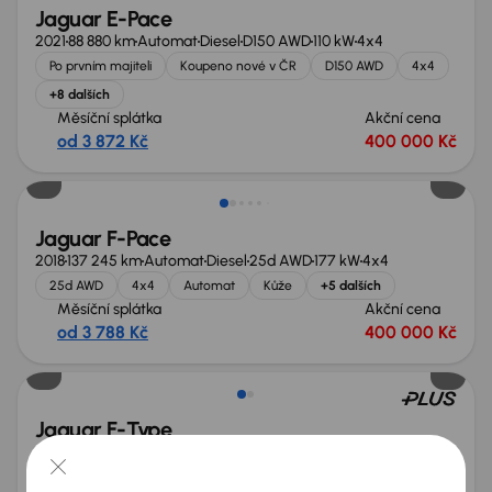
Jaguar E-Pace
2021
88 880 km
Automat
Diesel
D150 AWD
110 kW
4x4
Po prvním majiteli
Koupeno nové v ČR
D150 AWD
4x4
+8 dalších
Měsíční splátka
Akční cena
od 3 872 Kč
400 000 Kč
Možnost odpočtu DPH
Jaguar F-Pace
2018
137 245 km
Automat
Diesel
25d AWD
177 kW
4x4
25d AWD
4x4
Automat
Kůže
+5 dalších
Měsíční splátka
Akční cena
od 3 788 Kč
400 000 Kč
Jaguar F-Type
2024
4 377 km
Automat
Benzín
R 5.0 Kompressor
405 kW
4x4
Servisní knížka
Koupeno nové v ČR
R 5.0 Kompressor