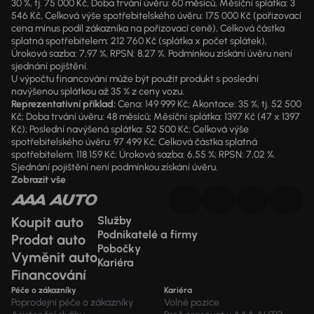
30 %, tj. 75 000 Kč, Doba trvání úvěru: 60 měsíců, Měsíční splátka: 3
546 Kč, Celková výše spotřebitelského úvěru: 175 000 Kč (pořizovací
cena mínus podíl zákazníka na pořizovací ceně), Celková částka
splatná spotřebitelem: 212 760 Kč (splátka x počet splátek),
Úroková sazba: 7,97 %, RPSN: 8,27 %. Podmínkou získání úvěru není
sjednání pojištění.
U výpočtu financování může být použit produkt s poslední
navýšenou splátkou až 35 % z ceny vozu.
Reprezentativní příklad:
Cena: 149 999 Kč; Akontace: 35 %, tj. 52 500
Kč; Doba trvání úvěru: 48 měsíců; Měsíční splátka: 1397 Kč (47 x 1397
Kč); Poslední navýšená splátka: 52 500 Kč; Celková výše
spotřebitelského úvěru: 97 499 Kč; Celková částka splatná
spotřebitelem: 118 159 Kč; Úroková sazba: 6,55 %; RPSN: 7,02 %.
Sjednání pojištění není podmínkou získání úvěru.
Zobrazit vše
Koupit auto
Služby
Podnikatelé a firmy
Prodat auto
Pobočky
Vyměnit auto
Kariéra
Financování
Péče o zákazníky
Kariéra
Poprodejní péče o zákazníky
Volné pozice