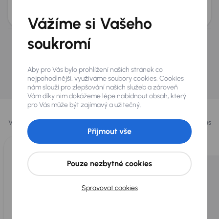
Měsíční splátka
Cena
na míru
2 100 000 Kč
Vážíme si Vašeho
soukromí
Nevybrali jste si? Nevadí, na našich pobočkách na
Slovensku a v Polsku můžeme mít podobné vozy,
které hledáte.
Aby pro Vás bylo prohlížení našich stránek co
nejpohodlnější, využíváme soubory cookies. Cookies
Najít podobný vůz
nám slouží pro zlepšování našich služeb a zároveň
Vám díky nim dokážeme lépe nabídnout obsah, který
Vybrali jsme pro vás
pro Vás může být zajímavý a užitečný.
Vybíráme pro vás ty
nejlepší vozy
z naší nabídky. Každý den pro vás
Přijmout vše
vykoupíme až 400 vozů
.
Pouze nezbytné cookies
Spravovat cookies