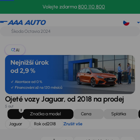
Jaguar
Rok od
2018
Zrušit vše
Volejte zdarma
800 110 800
AI
Ojeté vozy Jaguar, od 2018 na prodej
5 aut
2
Značka a model
Cena
Splátka
Jaguar
Rok od
2018
Zrušit vše