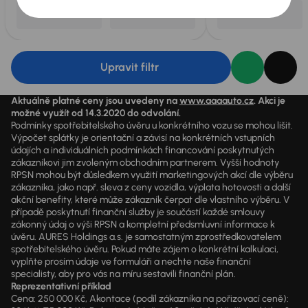
Upravit filtr
Aktuálně platné ceny jsou uvedeny na
www.aaaauto.cz
. Akci je
možné využít od 14.3.2020 do odvolání.
Podmínky spotřebitelského úvěru u konkrétního vozu se mohou lišit.
Výpočet splátky je orientační a závisí na konkrétních vstupních
údajích a individuálních podmínkách financování poskytnutých
zákazníkovi jim zvoleným obchodním partnerem. Vyšší hodnoty
RPSN mohou být důsledkem využití marketingových akcí dle výběru
zákazníka, jako např. sleva z ceny vozidla, výplata hotovosti a další
akční benefity, které může zákazník čerpat dle vlastního výběru. V
případě poskytnutí finanční služby je součástí každé smlouvy
zákonný údaj o výši RPSN a kompletní předsmluvní informace k
úvěru. AURES Holdings a.s. je samostatným zprostředkovatelem
spotřebitelského úvěru. Pokud máte zájem o konkrétní kalkulaci,
vyplňte prosím údaje ve formuláři a nechte naše finanční
specialisty, aby pro vás na míru sestavili finanční plán.
Reprezentativní příklad
Cena: 250 000 Kč, Akontace (podíl zákazníka na pořizovací ceně):