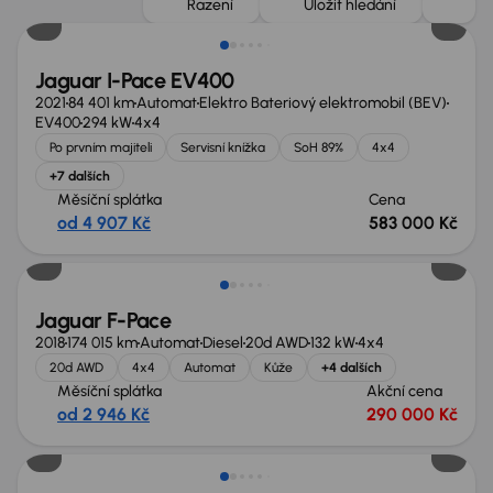
Řazení
Uložit hledání
Jaguar I-Pace EV400
2021
84 401 km
Automat
Elektro Bateriový elektromobil (BEV)
EV400
294 kW
4x4
Po prvním majiteli
Servisní knížka
SoH 89%
4x4
+7 dalších
Měsíční splátka
Cena
od 4 907 Kč
583 000 Kč
Zlevněno o 40 000 Kč
Jaguar F-Pace
2018
174 015 km
Automat
Diesel
20d AWD
132 kW
4x4
20d AWD
4x4
Automat
Kůže
+4 dalších
Měsíční splátka
Akční cena
od 2 946 Kč
290 000 Kč
Zlevněno o 70 000 Kč