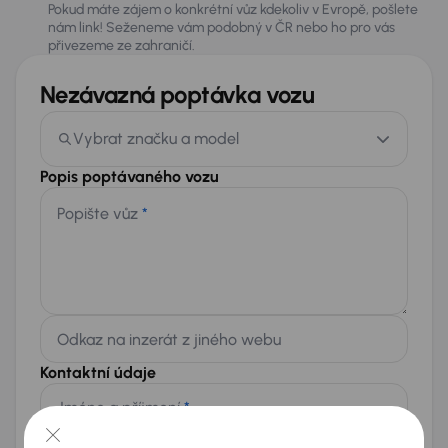
Pokud máte zájem o konkrétní vůz kdekoliv v Evropě, pošlete
nám link! Seženeme vám podobný v ČR nebo ho pro vás
přivezeme ze zahraničí.
Nezávazná poptávka vozu
Vybrat značku a model
Popis poptávaného vozu
Popište vůz
*
Odkaz na inzerát z jiného webu
Kontaktní údaje
Jméno a příjmení
*