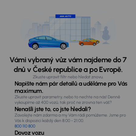
Vámi vybraný vůz vám najdeme do 7
dnů v České republice a po Evropě.
Zkuste upravit filtr nebo hledat znovu.
Napište nám pár detailů a uděláme pro Vás
maximum.
Zkuste upravit parametry, nebo to nechte na nás! Denně
vykoupíme až 400 vozů, tak proč ne zrovna ten váš?
Nenašli jste to, co jste hledali?
Zavolejte nám zdarma a my Vám rádi pomůžeme. Jsme pro
Vás k dispozici každý den 8:00 - 21:00.
800 110 800
Dovoz vozu