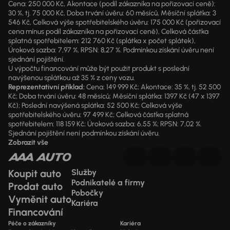
Cena: 250 000 Kč, Akontace (podíl zákazníka na pořizovací ceně):
30 %, tj. 75 000 Kč, Doba trvání úvěru: 60 měsíců, Měsíční splátka: 3
546 Kč, Celková výše spotřebitelského úvěru: 175 000 Kč (pořizovací
cena mínus podíl zákazníka na pořizovací ceně), Celková částka
splatná spotřebitelem: 212 760 Kč (splátka x počet splátek),
Úroková sazba: 7,97 %, RPSN: 8,27 %. Podmínkou získání úvěru není
sjednání pojištění.
U výpočtu financování může být použit produkt s poslední
navýšenou splátkou až 35 % z ceny vozu.
Reprezentativní příklad:
Cena: 149 999 Kč; Akontace: 35 %, tj. 52 500
Kč; Doba trvání úvěru: 48 měsíců; Měsíční splátka: 1397 Kč (47 x 1397
Kč); Poslední navýšená splátka: 52 500 Kč; Celková výše
spotřebitelského úvěru: 97 499 Kč; Celková částka splatná
spotřebitelem: 118 159 Kč; Úroková sazba: 6,55 %; RPSN: 7,02 %.
Sjednání pojištění není podmínkou získání úvěru.
Zobrazit vše
Koupit auto
Služby
Podnikatelé a firmy
Prodat auto
Pobočky
Vyměnit auto
Kariéra
Financování
Péče o zákazníky
Kariéra