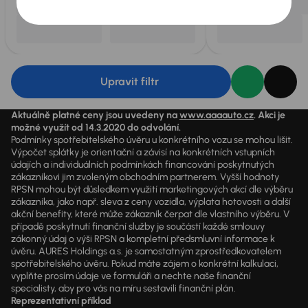
Upravit filtr
Aktuálně platné ceny jsou uvedeny na
www.aaaauto.cz
. Akci je
možné využít od 14.3.2020 do odvolání.
Podmínky spotřebitelského úvěru u konkrétního vozu se mohou lišit.
Výpočet splátky je orientační a závisí na konkrétních vstupních
údajích a individuálních podmínkách financování poskytnutých
zákazníkovi jim zvoleným obchodním partnerem. Vyšší hodnoty
RPSN mohou být důsledkem využití marketingových akcí dle výběru
zákazníka, jako např. sleva z ceny vozidla, výplata hotovosti a další
akční benefity, které může zákazník čerpat dle vlastního výběru. V
případě poskytnutí finanční služby je součástí každé smlouvy
zákonný údaj o výši RPSN a kompletní předsmluvní informace k
úvěru. AURES Holdings a.s. je samostatným zprostředkovatelem
spotřebitelského úvěru. Pokud máte zájem o konkrétní kalkulaci,
vyplňte prosím údaje ve formuláři a nechte naše finanční
specialisty, aby pro vás na míru sestavili finanční plán.
Reprezentativní příklad