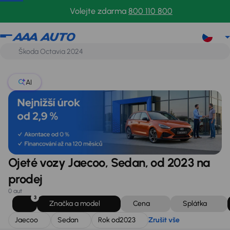
Jaecoo
Sedan
Rok od
2023
Zrušit vše
Volejte zdarma
800 110 800
AI
Ojeté vozy Jaecoo, Sedan, od 2023 na
prodej
0 aut
3
Značka a model
Cena
Splátka
Jaecoo
Sedan
Rok od
2023
Zrušit vše