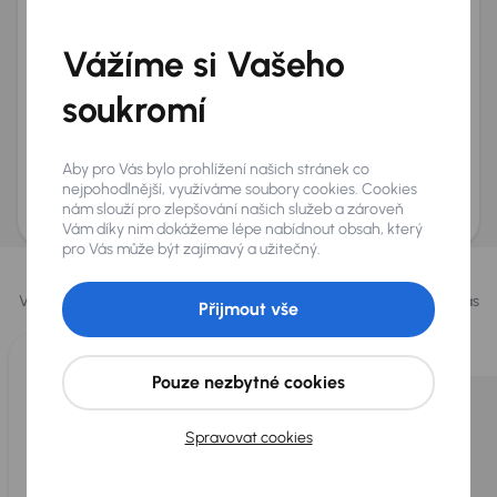
Telefon
*
Vážíme si Vašeho
+420
E-mail
*
Přeji si dostávat informace o atraktivních slevových
soukromí
nabídkách
Odeslat poptávku
Aby pro Vás bylo prohlížení našich stránek co
AURES Holdings a.s., se sídlem Dopraváků 874/15, Čimice, 184 00 Praha 8 bude
nejpohodlnější, využíváme soubory cookies. Cookies
uchovávat a zpracovávat vaše osobní údaje v souladu se zásadami ochrany a
nám slouží pro zlepšování našich služeb a zároveň
zpracování
osobních údajů
.
Vám díky nim dokážeme lépe nabídnout obsah, který
pro Vás může být zajímavý a užitečný.
Vybrali jsme pro vás
Vybíráme pro vás ty
nejlepší vozy
z naší nabídky. Každý den pro vás
Přijmout vše
vykoupíme až 400 vozů
.
Pouze nezbytné cookies
Spravovat cookies