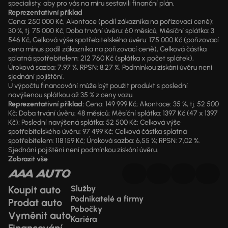
specialisty, aby pro vás na míru sestavili finanční plán.
Reprezentativní příklad
Cena: 250 000 Kč, Akontace (podíl zákazníka na pořizovací ceně):
30 %, tj. 75 000 Kč, Doba trvání úvěru: 60 měsíců, Měsíční splátka: 3
546 Kč, Celková výše spotřebitelského úvěru: 175 000 Kč (pořizovací
cena mínus podíl zákazníka na pořizovací ceně), Celková částka
splatná spotřebitelem: 212 760 Kč (splátka x počet splátek),
Úroková sazba: 7,97 %, RPSN: 8,27 %. Podmínkou získání úvěru není
sjednání pojištění.
U výpočtu financování může být použit produkt s poslední
navýšenou splátkou až 35 % z ceny vozu.
Reprezentativní příklad:
Cena: 149 999 Kč; Akontace: 35 %, tj. 52 500
Kč; Doba trvání úvěru: 48 měsíců; Měsíční splátka: 1397 Kč (47 x 1397
Kč); Poslední navýšená splátka: 52 500 Kč; Celková výše
spotřebitelského úvěru: 97 499 Kč; Celková částka splatná
spotřebitelem: 118 159 Kč; Úroková sazba: 6,55 %; RPSN: 7,02 %.
Sjednání pojištění není podmínkou získání úvěru.
Zobrazit vše
Koupit auto
Služby
Podnikatelé a firmy
Prodat auto
Pobočky
Vyměnit auto
Kariéra