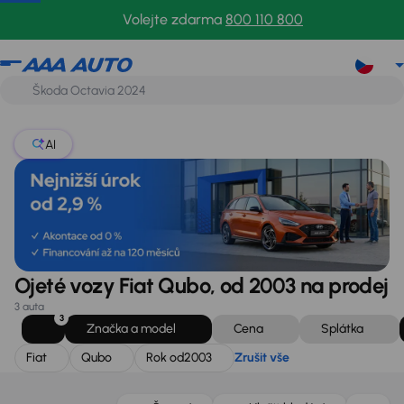
Fiat
Qubo
Rok od
2003
Zrušit vše
Volejte zdarma
800 110 800
AI
Ojeté vozy Fiat Qubo, od 2003 na prodej
3 auta
3
Značka a model
Cena
Splátka
Fiat
Qubo
Rok od
2003
Zrušit vše