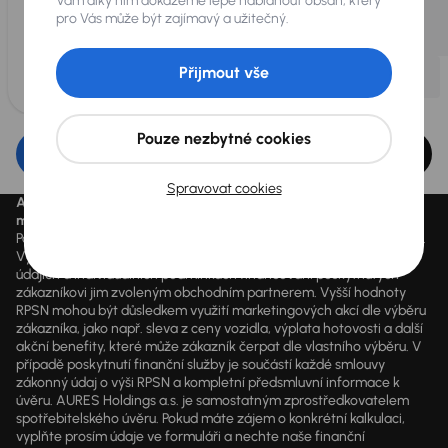
Vám díky nim dokážeme lépe nabídnout obsah, který
pro Vás může být zajímavý a užitečný.
Přijmout vše
Pouze nezbytné cookies
Upravit filtr
Spravovat cookies
Aktuálně platné ceny jsou uvedeny na
www.aaaauto.cz
. Akci je
možné využít od 14.3.2020 do odvolání.
Podmínky spotřebitelského úvěru u konkrétního vozu se mohou lišit.
Výpočet splátky je orientační a závisí na konkrétních vstupních
údajích a individuálních podmínkách financování poskytnutých
zákazníkovi jim zvoleným obchodním partnerem. Vyšší hodnoty
RPSN mohou být důsledkem využití marketingových akcí dle výběru
zákazníka, jako např. sleva z ceny vozidla, výplata hotovosti a další
akční benefity, které může zákazník čerpat dle vlastního výběru. V
případě poskytnutí finanční služby je součástí každé smlouvy
zákonný údaj o výši RPSN a kompletní předsmluvní informace k
úvěru. AURES Holdings a.s. je samostatným zprostředkovatelem
spotřebitelského úvěru. Pokud máte zájem o konkrétní kalkulaci,
vyplňte prosím údaje ve formuláři a nechte naše finanční