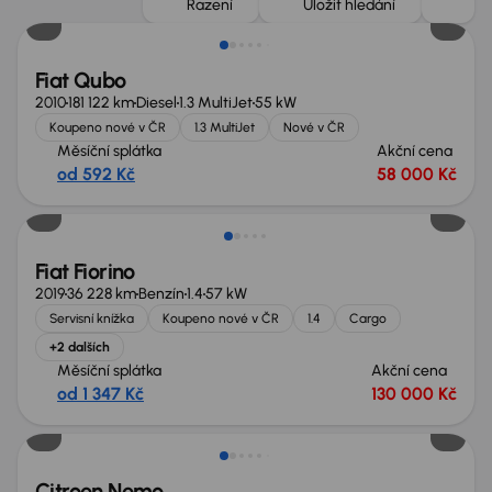
Řazení
Uložit hledání
Fiat Qubo
2010
181 122 km
Diesel
1.3 MultiJet
55 kW
Koupeno nové v ČR
1.3 MultiJet
Nové v ČR
Měsíční splátka
Akční cena
od 592 Kč
58 000 Kč
Možnost odpočtu DPH
Fiat Fiorino
2019
36 228 km
Benzín
1.4
57 kW
Servisní knížka
Koupeno nové v ČR
1.4
Cargo
+2 dalších
Měsíční splátka
Akční cena
od 1 347 Kč
130 000 Kč
Citroen Nemo