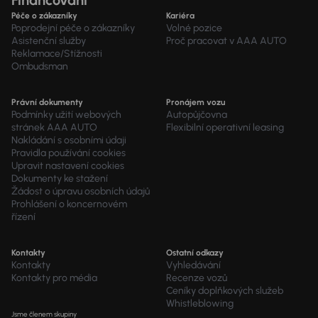
Financování
Péče o zákazníky
Kariéra
Poprodejní péče o zákazníky
Volné pozice
Asistenční služby
Proč pracovat v AAA AUTO
Reklamace/Stížnosti
Ombudsman
Právní dokumenty
Pronájem vozu
Podmínky užití webových
Autopůjčovna
stránek AAA AUTO
Flexibilní operativní leasing
Nakládání s osobními údaji
Pravidla používání cookies
Upravit nastavení cookies
Dokumenty ke stažení
Žádost o úpravu osobních údajů
Prohlášení o koncernovém
řízení
Kontakty
Ostatní odkazy
Kontakty
Vyhledávání
Kontakty pro média
Recenze vozů
Ceníky doplňkových služeb
Whistleblowing
Jsme členem skupiny