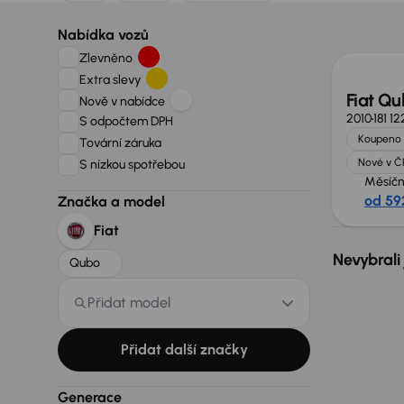
Nabídka vozů
Zlevněno
Extra slevy
Fiat Q
Nově v nabídce
2010
181 1
S odpočtem DPH
Koupeno 
Tovární záruka
Nové v Č
S nízkou spotřebou
Měsíčn
od 59
Značka a model
Fiat
Nevybrali
Qubo
Přidat model
Přidat další značky
Generace