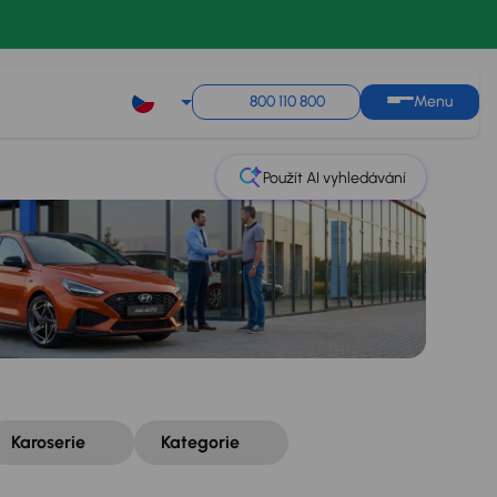
Řazení
Uložit hledání
800 110 800
Menu
Použít AI vyhledávání
Karoserie
Kategorie