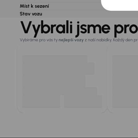
Míst k sezení
Stav vozu
Vybrali jsme pro
Vybíráme pro vás ty
nejlepší vozy
z naší nabídky. Každý den p