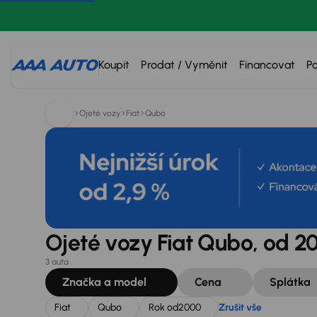
Hledáte:
Fiat
Qubo
Rok od
2000
Zrušit vše
Koupit
Prodat / Vyměnit
Financovat
P
Ojeté vozy
Fiat
Qubo
Ojeté vozy Fiat Qubo, od 2
3 auta
Značka a model
Cena
Splátka
Fiat
Qubo
Rok od
2000
Zrušit vše