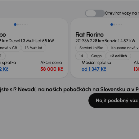
Možnost odpočtu DPH
Otevírat vozy na
ubo
Fiat Fiorino
22 km
Diesel
1.3 MultiJet
55 kW
2019
36 228 km
Benzín
1.4
57 kW
nové v ČR
1.3 MultiJet
Servisní knížka
Koupeno nové v
R
1.4
Cargo
+2 dalších
í splátka
Akční cena
Měsíční splátka
Ak
2 Kč
58 000 Kč
od 1 347 Kč
13
 jste si? Nevadí, na našich pobočkách na Slovensku a v
Najít podobný vůz