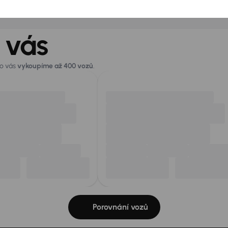
 vás
ro vás
vykoupíme až 400 vozů
.
Porovnání vozů