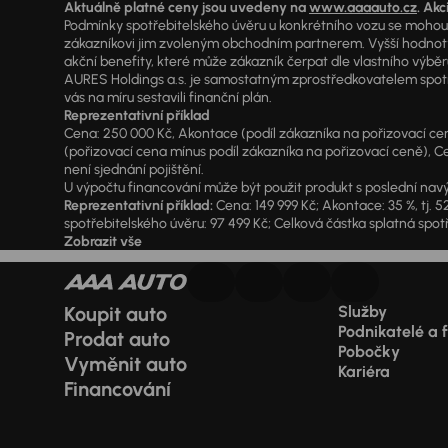
Aktuálně platné ceny jsou uvedeny na
www.aaaauto.cz
. Akc
Podmínky spotřebitelského úvěru u konkrétního vozu se mohou l
zákazníkovi jim zvoleným obchodním partnerem. Vyšší hodnoty R
akční benefity, které může zákazník čerpat dle vlastního výběr
AURES Holdings a.s. je samostatným zprostředkovatelem spotřeb
vás na míru sestavili finanční plán.
Reprezentativní příklad
Cena: 250 000 Kč, Akontace (podíl zákazníka na pořizovací ceně)
(pořizovací cena mínus podíl zákazníka na pořizovací ceně), Ce
není sjednání pojištění.
U výpočtu financování může být použit produkt s poslední navý
Reprezentativní příklad:
Cena: 149 999 Kč; Akontace: 35 %, tj. 5
spotřebitelského úvěru: 97 499 Kč; Celková částka splatná spotř
Zobrazit vše
Koupit auto
Služby
Podnikatelé a 
Prodat auto
Pobočky
Vyměnit auto
Kariéra
Financování