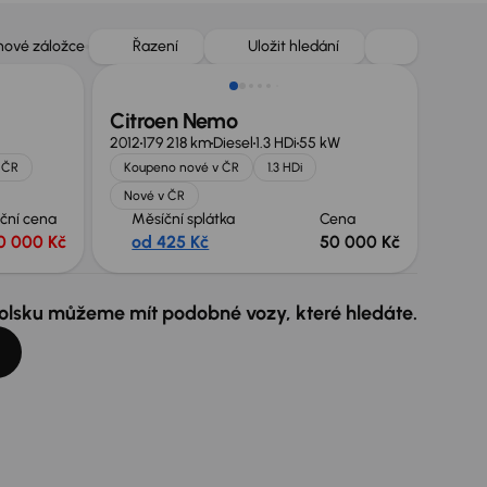
 nové záložce
Řazení
Uložit hledání
Citroen Nemo
2012
179 218 km
Diesel
1.3 HDi
55 kW
 ČR
Koupeno nové v ČR
1.3 HDi
Nové v ČR
ční cena
Měsíční splátka
Cena
0 000 Kč
od 425 Kč
50 000 Kč
 Polsku můžeme mít podobné vozy, které hledáte.