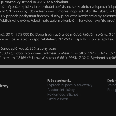
i je možné využít od 14.3.2020 do odvolání.
išit. Výpočet splátky je orientační a závisí na konkrétních vstupních úda
PSN mohou být důsledkem využití marketingových akcí dle výběru zákazník
u. V případě poskytnutí finanční služby je součástí každé smlouvy zákonn
itelského úvěru. Pokud máte zájem o konkrétní kalkulaci, vyplňte prosím 
: 30 %, tj. 75 000 Kč, Doba trvání úvěru: 60 měsíců, Měsíční splátka: 3 5
lková částka splatná spotřebitelem: 212 760 Kč (splátka x počet splátek),
šenou splátkou až 35 % z ceny vozu.
2 500 Kč; Doba trvání úvěru: 48 měsíců; Měsíční splátka: 1397 Kč (47 x 139
ebitelem: 118 159 Kč; Úroková sazba: 6,55 %; RPSN: 7,02 %. Sjednání pojišt
Péče o zákazníky
Karié
Poprodejní péče o zákazníky
Voln
firmy
Asistenční služby
Proč
Reklamace/Stížnosti
Ombudsman