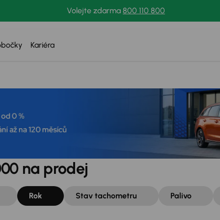
Volejte zdarma
800 110 800
obočky
Kariéra
000 na prodej
Rok
Stav tachometru
Palivo