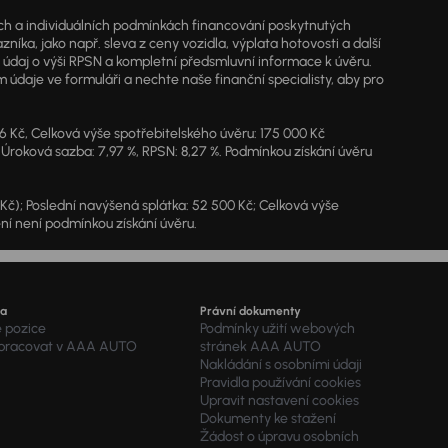
jích a individuálních podmínkách financování poskytnutých
a, jako např. sleva z ceny vozidla, výplata hotovosti a další
ý údaj o výši RPSN a kompletní předsmluvní informace k úvěru.
údaje ve formuláři a nechte naše finanční specialisty, aby pro
46 Kč, Celková výše spotřebitelského úvěru: 175 000 Kč
 Úroková sazba: 7,97 %, RPSN: 8,27 %. Podmínkou získání úvěru
7 Kč); Poslední navýšená splátka: 52 500 Kč; Celková výše
ění není podmínkou získání úvěru.
ra
Právní dokumenty
é pozice
Podmínky užití webových
 pracovat v AAA AUTO
stránek AAA AUTO
Nakládání s osobními údaji
Pravidla používání cookies
Upravit nastavení cookies
Dokumenty ke stažení
Žádost o úpravu osobních