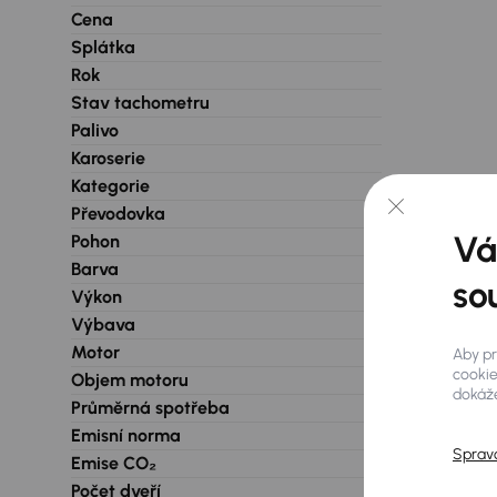
Cena
Splátka
Rok
Stav tachometru
Palivo
Karoserie
Kategorie
Převodovka
Vá
Pohon
Barva
so
Výkon
Výbava
Motor
Aby pr
cookie
Objem motoru
dokáže
Průměrná spotřeba
Emisní norma
Sprav
Emise CO₂
Počet dveří