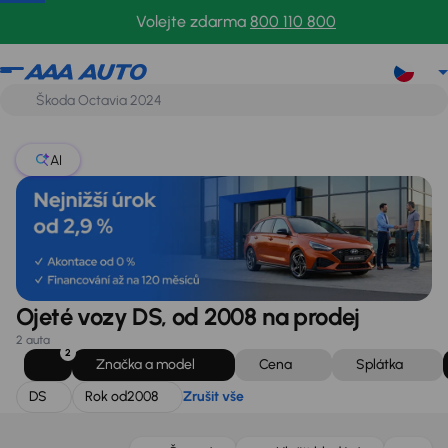
DS
Rok od
2008
Zrušit vše
Volejte zdarma
800 110 800
AI
Ojeté vozy DS, od 2008 na prodej
2 auta
2
Značka a model
Cena
Splátka
DS
Rok od
2008
Zrušit vše