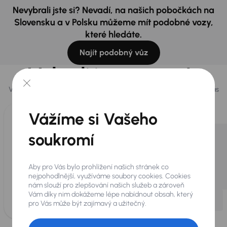
Nevybrali jste si? Nevadí, na našich pobočkách na
Slovensku a v Polsku můžeme mít podobné vozy,
které hledáte.
Najít podobný vůz
Vybrali jsme pro vás
Vybíráme pro vás ty
nejlepší vozy
z naší nabídky. Každý den pro vás
vykoupíme až 400 vozů
.
Vážíme si Vašeho
soukromí
Aby pro Vás bylo prohlížení našich stránek co
nejpohodlnější, využíváme soubory cookies. Cookies
nám slouží pro zlepšování našich služeb a zároveň
Vám díky nim dokážeme lépe nabídnout obsah, který
pro Vás může být zajímavý a užitečný.