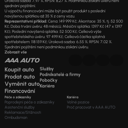
Úroková sazba: 7,97 %, RPSN: 8,27 %. Podmínkou získání úvěru není
sjednání pojištění.
U výpočtu financování může být použit produkt s poslední
navýšenou splátkou až 35 % z ceny vozu.
Reprezentativní příklad:
Cena: 149 999 Kč; Akontace: 35 %, tj. 52 500
Kč; Doba trvání úvěru: 48 měsíců; Měsíční splátka: 1397 Kč (47 x 1397
Kč); Poslední navýšená splátka: 52 500 Kč; Celková výše
spotřebitelského úvěru: 97 499 Kč; Celková částka splatná
spotřebitelem: 118 159 Kč; Úroková sazba: 6,55 %; RPSN: 7,02 %.
Sjednání pojištění není podmínkou získání úvěru.
Zobrazit vše
Koupit auto
Služby
Podnikatelé a firmy
Prodat auto
Pobočky
Vyměnit auto
Kariéra
Financování
Péče o zákazníky
Kariéra
Poprodejní péče o zákazníky
Volné pozice
Asistenční služby
Proč pracovat v AAA AUTO
Reklamace/Stížnosti
Ombudsman