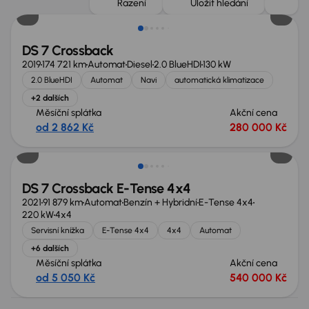
Řazení
Uložit hledání
DS 7 Crossback
2019
174 721 km
Automat
Diesel
2.0 BlueHDI
130 kW
2.0 BlueHDI
Automat
Navi
automatická klimatizace
+2 dalších
Měsíční splátka
Akční cena
od 2 862 Kč
280 000 Kč
DS 7 Crossback E-Tense 4x4
2021
91 879 km
Automat
Benzín + Hybridní
E-Tense 4x4
220 kW
4x4
Servisní knížka
E-Tense 4x4
4x4
Automat
+6 dalších
Měsíční splátka
Akční cena
od 5 050 Kč
540 000 Kč