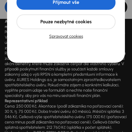
Přijmout vše
Upravit filtr
Pouze nezbytné cookies
Aktuálně platné ceny jsou uvedeny na
www.aaaauto.cz
. Akci je
možné využít od 14.3.2020 do odvolání.
Podmínky spotřebitelského úvěru u konkrétního vozu se mohou lišit.
Spravovat cookies
Výpočet splátky je orientační a závisí na konkrétních vstupních
údajích a individuálních podmínkách financování poskytnutých
zákazníkovi jim zvoleným obchodním partnerem. Vyšší hodnoty
RPSN mohou být důsledkem využití marketingových akcí dle výběru
zákazníka, jako např. sleva z ceny vozidla, výplata hotovosti a další
akční benefity, které může zákazník čerpat dle vlastního výběru. V
případě poskytnutí finanční služby je součástí každé smlouvy
zákonný údaj o výši RPSN a kompletní předsmluvní informace k
úvěru. AURES Holdings a.s. je samostatným zprostředkovatelem
spotřebitelského úvěru. Pokud máte zájem o konkrétní kalkulaci,
vyplňte prosím údaje ve formuláři a nechte naše finanční
specialisty, aby pro vás na míru sestavili finanční plán.
Reprezentativní příklad
Cena: 250 000 Kč, Akontace (podíl zákazníka na pořizovací ceně):
30 %, tj. 75 000 Kč, Doba trvání úvěru: 60 měsíců, Měsíční splátka: 3
546 Kč, Celková výše spotřebitelského úvěru: 175 000 Kč (pořizovací
cena mínus podíl zákazníka na pořizovací ceně), Celková částka
splatná spotřebitelem: 212 760 Kč (splátka x počet splátek),