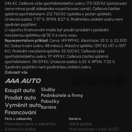
546 Kč, Celková výše spotřebitelského úvěru: 175 000 Kč (pořizovací
cena mínus podíl zákazníka na pořizovací ceně), Celková částka
splatná spotřebitelem: 212 760 Kč (splátka x počet splátek),
Úroková sazba: 7,97 %, RPSN: 8,27 %. Podmínkou získání úvěru není
sjednání pojištění.
U výpočtu financování může být použit produkt s poslední
navýšenou splátkou až 35 % z ceny vozu.
Reprezentativní příklad:
Cena: 149 999 Kč; Akontace: 35 %, tj. 52 500
Kč; Doba trvání úvěru: 48 měsíců; Měsíční splátka: 1397 Kč (47 x 1397
Kč); Poslední navýšená splátka: 52 500 Kč; Celková výše
spotřebitelského úvěru: 97 499 Kč; Celková částka splatná
spotřebitelem: 118 159 Kč; Úroková sazba: 6,55 %; RPSN: 7,02 %.
Sjednání pojištění není podmínkou získání úvěru.
Zobrazit vše
Koupit auto
Služby
Podnikatelé a firmy
Prodat auto
Pobočky
Vyměnit auto
Kariéra
Financování
Péče o zákazníky
Kariéra
Poprodejní péče o zákazníky
Volné pozice
Asistenční služby
Proč pracovat v AAA AUTO