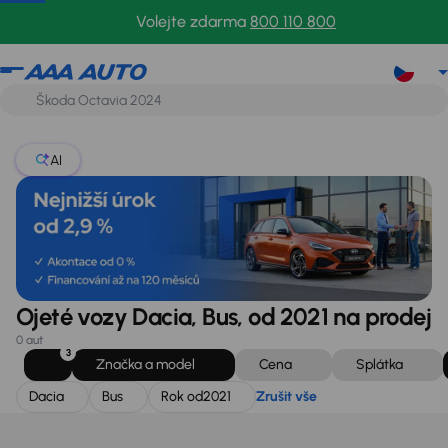
Dacia
Bus
Rok od
2021
Zrušit vše
Volejte zdarma
800 110 800
AI
Ojeté vozy Dacia, Bus, od 2021 na prodej
0 aut
3
Značka a model
Cena
Splátka
Dacia
Bus
Rok od
2021
Zrušit vše