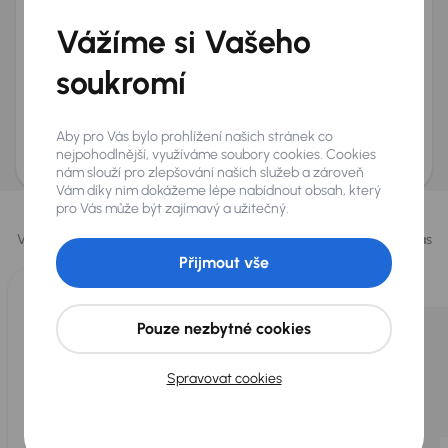
+420
E-mail
*
Vážíme si Vašeho
Přeji si dostávat informace o atraktivních slevových
soukromí
nabídkách
Odeslat poptávku
Aby pro Vás bylo prohlížení našich stránek co
AURES Holdings a.s., se sídlem Dopraváků 874/15, Čimice, 184 00 Praha 8 bude
uchovávat a zpracovávat vaše osobní údaje v souladu se zásadami ochrany a
nejpohodlnější, využíváme soubory cookies. Cookies
zpracování
osobních údajů
.
nám slouží pro zlepšování našich služeb a zároveň
Vám díky nim dokážeme lépe nabídnout obsah, který
Vybrali jsme pro vás
pro Vás může být zajímavý a užitečný.
Vybíráme pro vás ty
nejlepší vozy
z naší nabídky. Každý den pro vás
vykoupíme až 400 vozů
.
Přijmout vše
Pouze nezbytné cookies
Spravovat cookies