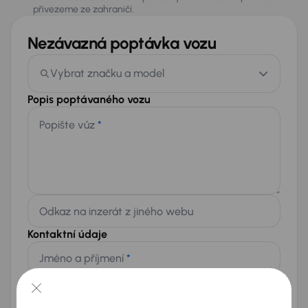
přivezeme ze zahraničí.
Nezávazná poptávka vozu
Vybrat značku a model
Popis poptávaného vozu
Popište vůz
*
Odkaz na inzerát z jiného webu
Kontaktní údaje
Jméno a příjmení
*
Telefon
*