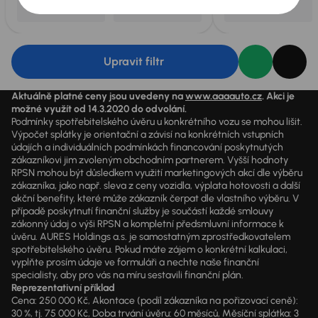
Upravit filtr
Aktuálně platné ceny jsou uvedeny na
www.aaaauto.cz
. Akci je
možné využít od 14.3.2020 do odvolání.
Podmínky spotřebitelského úvěru u konkrétního vozu se mohou lišit.
Výpočet splátky je orientační a závisí na konkrétních vstupních
údajích a individuálních podmínkách financování poskytnutých
zákazníkovi jim zvoleným obchodním partnerem. Vyšší hodnoty
RPSN mohou být důsledkem využití marketingových akcí dle výběru
zákazníka, jako např. sleva z ceny vozidla, výplata hotovosti a další
akční benefity, které může zákazník čerpat dle vlastního výběru. V
případě poskytnutí finanční služby je součástí každé smlouvy
zákonný údaj o výši RPSN a kompletní předsmluvní informace k
úvěru. AURES Holdings a.s. je samostatným zprostředkovatelem
spotřebitelského úvěru. Pokud máte zájem o konkrétní kalkulaci,
vyplňte prosím údaje ve formuláři a nechte naše finanční
specialisty, aby pro vás na míru sestavili finanční plán.
Reprezentativní příklad
Cena: 250 000 Kč, Akontace (podíl zákazníka na pořizovací ceně):
30 %, tj. 75 000 Kč, Doba trvání úvěru: 60 měsíců, Měsíční splátka: 3