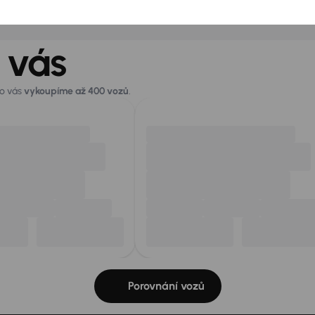
 vás
ro vás
vykoupíme až 400 vozů
.
Porovnání vozů