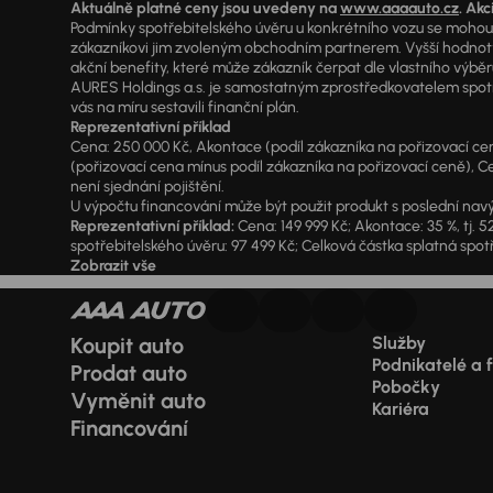
Aktuálně platné ceny jsou uvedeny na
www.aaaauto.cz
. Akc
Podmínky spotřebitelského úvěru u konkrétního vozu se mohou l
zákazníkovi jim zvoleným obchodním partnerem. Vyšší hodnoty R
akční benefity, které může zákazník čerpat dle vlastního výběr
AURES Holdings a.s. je samostatným zprostředkovatelem spotřeb
vás na míru sestavili finanční plán.
Reprezentativní příklad
Cena: 250 000 Kč, Akontace (podíl zákazníka na pořizovací ceně)
(pořizovací cena mínus podíl zákazníka na pořizovací ceně), Ce
není sjednání pojištění.
U výpočtu financování může být použit produkt s poslední navý
Reprezentativní příklad:
Cena: 149 999 Kč; Akontace: 35 %, tj. 5
spotřebitelského úvěru: 97 499 Kč; Celková částka splatná spotř
Zobrazit vše
Koupit auto
Služby
Podnikatelé a 
Prodat auto
Pobočky
Vyměnit auto
Kariéra
Financování