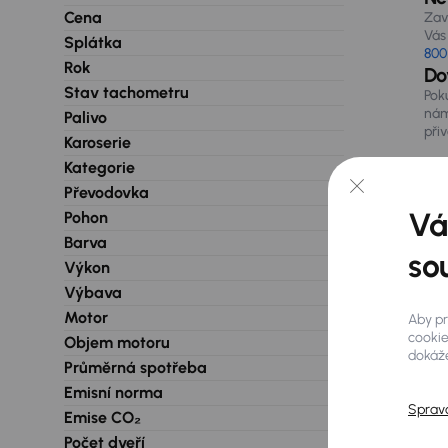
Cena
Zav
Vás 
Splátka
800
Rok
Do
Stav tachometru
Pok
nám
Palivo
při
Karoserie
Kategorie
Převodovka
Vá
Pohon
Barva
so
Výkon
Výbava
Motor
Aby pr
cookie
Objem motoru
dokáže
Průměrná spotřeba
Emisní norma
Sprav
Emise CO₂
Počet dveří