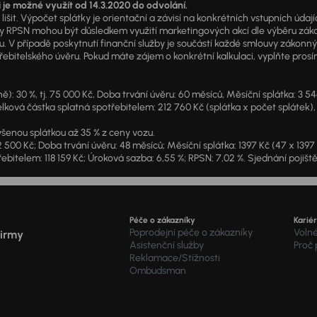
i je možné využít od 14.3.2020 do odvolání.
išit. Výpočet splátky je orientační a závisí na konkrétních vstupních úda
PSN mohou být důsledkem využití marketingových akcí dle výběru zákazník
u. V případě poskytnutí finanční služby je součástí každé smlouvy zákonn
itelského úvěru. Pokud máte zájem o konkrétní kalkulaci, vyplňte prosím 
: 30 %, tj. 75 000 Kč, Doba trvání úvěru: 60 měsíců, Měsíční splátka: 3 5
lková částka splatná spotřebitelem: 212 760 Kč (splátka x počet splátek),
šenou splátkou až 35 % z ceny vozu.
2 500 Kč; Doba trvání úvěru: 48 měsíců; Měsíční splátka: 1397 Kč (47 x 139
ebitelem: 118 159 Kč; Úroková sazba: 6,55 %; RPSN: 7,02 %. Sjednání pojišt
Péče o zákazníky
Karié
Poprodejní péče o zákazníky
Voln
firmy
Asistenční služby
Proč
Reklamace/Stížnosti
Ombudsman