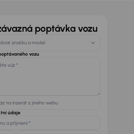
závazná poptávka vozu
ybrat značku a model
 poptávaného vozu
šte vůz
*
z na inzerát z jiného webu
tní údaje
no a příjmení
*