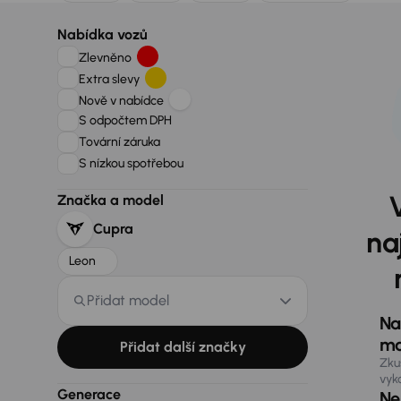
Nabídka vozů
Zlevněno
Extra slevy
Nově v nabídce
S odpočtem DPH
Tovární záruka
S nízkou spotřebou
Značka a model
Cupra
na
Leon
Přidat model
Na
ma
Přidat další značky
Zku
vyk
Generace
Nen