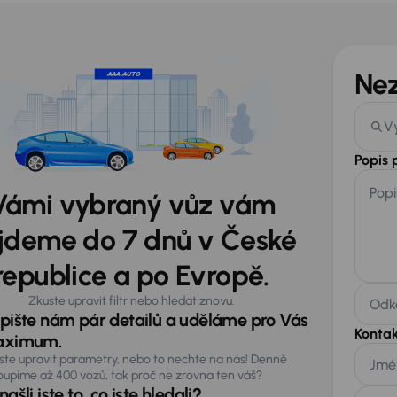
Ne
V
Popis
Popi
Vámi vybraný vůz vám
jdeme do 7 dnů v České
republice a po Evropě.
Zkuste upravit filtr nebo hledat znovu.
Odka
pište nám pár detailů a uděláme pro Vás
Kontak
ximum.
ste upravit parametry, nebo to nechte na nás! Denně
Jmé
oupíme až 400 vozů, tak proč ne zrovna ten váš?
ašli jste to, co jste hledali?