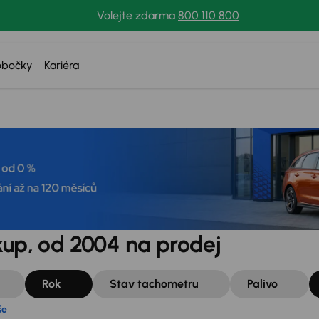
Volejte zdarma
800 110 800
 vše
obočky
Kariéra
kup, od 2004 na prodej
Rok
Stav tachometru
Palivo
še