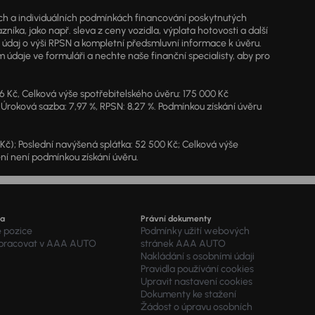
jích a individuálních podmínkách financování poskytnutých
a, jako např. sleva z ceny vozidla, výplata hotovosti a další
ý údaj o výši RPSN a kompletní předsmluvní informace k úvěru.
údaje ve formuláři a nechte naše finanční specialisty, aby pro
46 Kč, Celková výše spotřebitelského úvěru: 175 000 Kč
 Úroková sazba: 7,97 %, RPSN: 8,27 %. Podmínkou získání úvěru
7 Kč); Poslední navýšená splátka: 52 500 Kč; Celková výše
ění není podmínkou získání úvěru.
ra
Právní dokumenty
é pozice
Podmínky užití webových
 pracovat v AAA AUTO
stránek AAA AUTO
Nakládání s osobními údaji
Pravidla používání cookies
Upravit nastavení cookies
Dokumenty ke stažení
Žádost o úpravu osobních