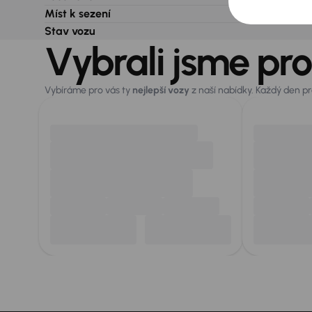
Míst k sezení
Stav vozu
Vybrali jsme pro
Vybíráme pro vás ty
nejlepší vozy
z naší nabídky. Každý den p