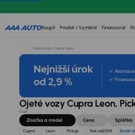
Hledáte:
Cupra
Leon
Pickup
Rok od
2004
Zrušit
Koupit
Prodat / Vyměnit
Financovat
P
Ojeté vozy
Cupra
Leon
Ojeté vozy Cupra Leon, Pic
0 aut
Značka a model
Cena
Splátka
Cupra
Leon
Pickup
Rok od
2004
Zrušit v