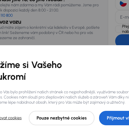
olejte nám zdarma a my Vám rádi pomůžeme. Jsme pro
k dispozici každý den 8:00 - 21:00.
 110 800
E-m
voz vozu
Pře
ud máte zájem o konkrétní vůz kdekoliv v Evropě, pošlete
nab
 link! Seženeme vám podobný v ČR nebo ho pro vás
vezeme ze zahraničí.
AURES Hold
uchovávat 
zpracován
žíme si Vašeho
ukromí
o Vás bylo prohlížení našich stránek co nejpohodlnější, využíváme soubor
s. Cookies nám slouží pro zlepšování našich služeb a zároveň Vám díky n
me lépe nabídnout obsah, který pro Vás může být zajímavý a užitečný.
Pouze nezbytné cookies
Přijmout v
ovat cookies