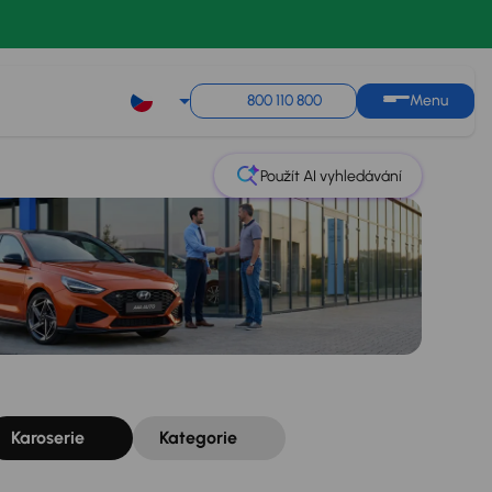
Řazení
Uložit hledání
800 110 800
Menu
Použít AI vyhledávání
Karoserie
Kategorie