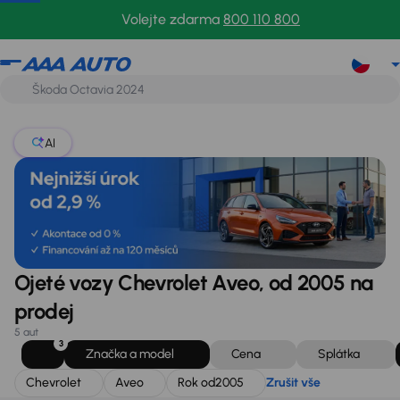
Chevrolet
Aveo
Rok od
2005
Zrušit vše
Volejte zdarma
800 110 800
AI
Ojeté vozy Chevrolet Aveo, od 2005 na
prodej
5 aut
3
Značka a model
Cena
Splátka
Chevrolet
Aveo
Rok od
2005
Zrušit vše