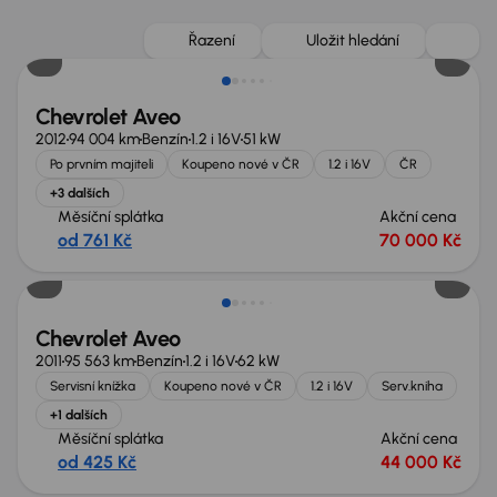
Řazení
Uložit hledání
Chevrolet Aveo
2012
94 004 km
Benzín
1.2 i 16V
51 kW
Po prvním majiteli
Koupeno nové v ČR
1.2 i 16V
ČR
+3 dalších
Měsíční splátka
Akční cena
od 761 Kč
70 000 Kč
Chevrolet Aveo
2011
95 563 km
Benzín
1.2 i 16V
62 kW
Servisní knížka
Koupeno nové v ČR
1.2 i 16V
Serv.kniha
+1 dalších
Měsíční splátka
Akční cena
od 425 Kč
44 000 Kč