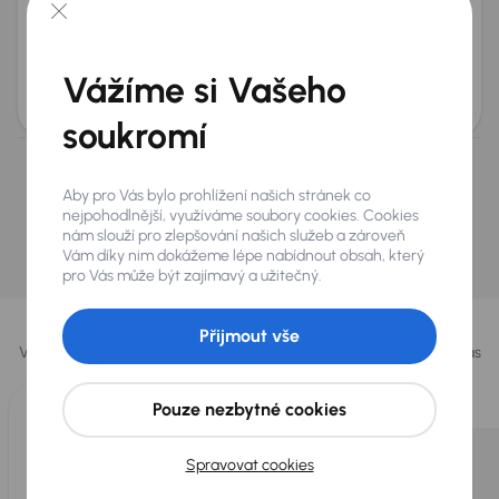
2010
147 524 km
Benzín
1.2 i 16V
62 kW
Po prvním majiteli
Servisní knížka
Koupeno nové v ČR
1.2 i 16V
+3 dalších
Vážíme si Vašeho
Měsíční splátka
Cena
od 425 Kč
50 000 Kč
soukromí
Nevybrali jste si? Nevadí, na našich pobočkách na
Aby pro Vás bylo prohlížení našich stránek co
Slovensku a v Polsku můžeme mít podobné vozy,
nejpohodlnější, využíváme soubory cookies. Cookies
které hledáte.
nám slouží pro zlepšování našich služeb a zároveň
Vám díky nim dokážeme lépe nabídnout obsah, který
Najít podobný vůz
pro Vás může být zajímavý a užitečný.
Vybrali jsme pro vás
Přijmout vše
Vybíráme pro vás ty
nejlepší vozy
z naší nabídky. Každý den pro vás
vykoupíme až 400 vozů
.
Pouze nezbytné cookies
Spravovat cookies