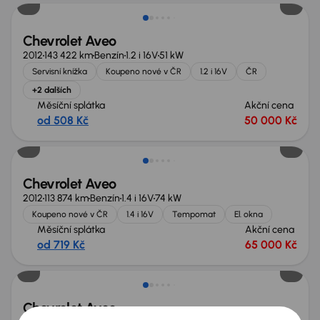
Chevrolet Aveo
2012
143 422 km
Benzín
1.2 i 16V
51 kW
Servisní knížka
Koupeno nové v ČR
1.2 i 16V
ČR
+2 dalších
Měsíční splátka
Akční cena
od 508 Kč
50 000 Kč
Chevrolet Aveo
2012
113 874 km
Benzín
1.4 i 16V
74 kW
Koupeno nové v ČR
1.4 i 16V
Tempomat
El. okna
Měsíční splátka
Akční cena
od 719 Kč
65 000 Kč
Chevrolet Aveo