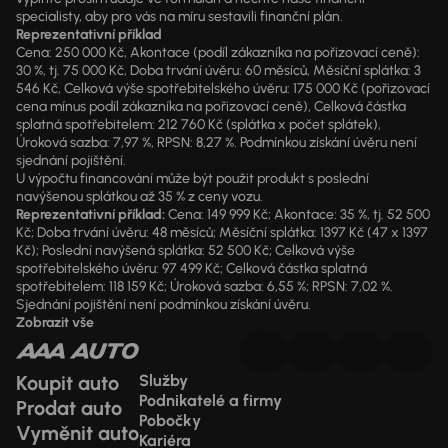
specialisty, aby pro vás na míru sestavili finanční plán.
Reprezentativní příklad
Cena: 250 000 Kč, Akontace (podíl zákazníka na pořizovací ceně):
30 %, tj. 75 000 Kč, Doba trvání úvěru: 60 měsíců, Měsíční splátka: 3
546 Kč, Celková výše spotřebitelského úvěru: 175 000 Kč (pořizovací
cena mínus podíl zákazníka na pořizovací ceně), Celková částka
splatná spotřebitelem: 212 760 Kč (splátka x počet splátek),
Úroková sazba: 7,97 %, RPSN: 8,27 %. Podmínkou získání úvěru není
sjednání pojištění.
U výpočtu financování může být použit produkt s poslední
navýšenou splátkou až 35 % z ceny vozu.
Reprezentativní příklad:
Cena: 149 999 Kč; Akontace: 35 %, tj. 52 500
Kč; Doba trvání úvěru: 48 měsíců; Měsíční splátka: 1397 Kč (47 x 1397
Kč); Poslední navýšená splátka: 52 500 Kč; Celková výše
spotřebitelského úvěru: 97 499 Kč; Celková částka splatná
spotřebitelem: 118 159 Kč; Úroková sazba: 6,55 %; RPSN: 7,02 %.
Sjednání pojištění není podmínkou získání úvěru.
Zobrazit vše
Koupit auto
Služby
Podnikatelé a firmy
Prodat auto
Pobočky
Vyměnit auto
Kariéra