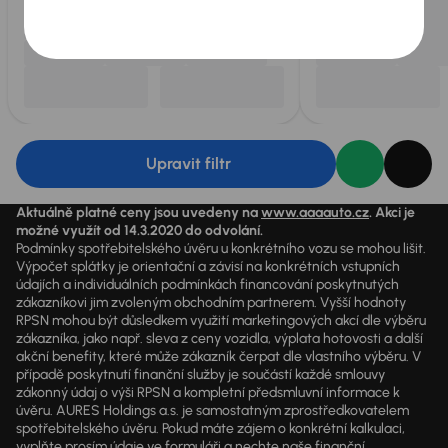
Upravit filtr
Aktuálně platné ceny jsou uvedeny na
www.aaaauto.cz
. Akci je
možné využít od 14.3.2020 do odvolání.
Podmínky spotřebitelského úvěru u konkrétního vozu se mohou lišit.
Výpočet splátky je orientační a závisí na konkrétních vstupních
údajích a individuálních podmínkách financování poskytnutých
zákazníkovi jim zvoleným obchodním partnerem. Vyšší hodnoty
RPSN mohou být důsledkem využití marketingových akcí dle výběru
zákazníka, jako např. sleva z ceny vozidla, výplata hotovosti a další
akční benefity, které může zákazník čerpat dle vlastního výběru. V
případě poskytnutí finanční služby je součástí každé smlouvy
zákonný údaj o výši RPSN a kompletní předsmluvní informace k
úvěru. AURES Holdings a.s. je samostatným zprostředkovatelem
spotřebitelského úvěru. Pokud máte zájem o konkrétní kalkulaci,
vyplňte prosím údaje ve formuláři a nechte naše finanční