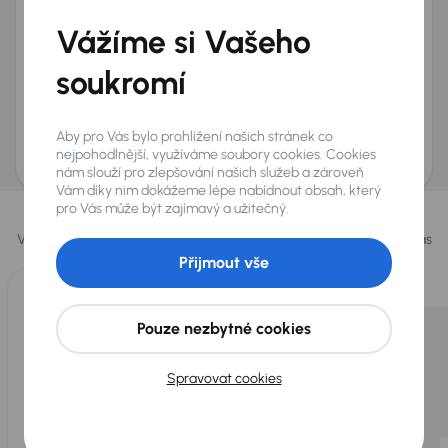
+420
E-mail
*
Vážíme si Vašeho
Přeji si dostávat informace o atraktivních slevových
soukromí
nabídkách
Odeslat poptávku
Aby pro Vás bylo prohlížení našich stránek co
AURES Holdings a.s., se sídlem Dopraváků 874/15, Čimice, 184 00 Praha 8 bude
uchovávat a zpracovávat vaše osobní údaje v souladu se zásadami ochrany a
nejpohodlnější, využíváme soubory cookies. Cookies
zpracování
osobních údajů
.
nám slouží pro zlepšování našich služeb a zároveň
Vám díky nim dokážeme lépe nabídnout obsah, který
Vybrali jsme pro vás
pro Vás může být zajímavý a užitečný.
Vybíráme pro vás ty
nejlepší vozy
z naší nabídky. Každý den pro vás
vykoupíme až 400 vozů
.
Přijmout vše
Pouze nezbytné cookies
Spravovat cookies