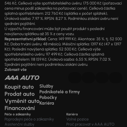
546 Kč, Celková výše spotřebitelského úvěru: 175 000 Kč (pořizovací
cena mínus podíl zákazníka na pořizovací ceně), Celková částka
splatná spotřebitelem: 212 760 Kč (splátka x počet splátek),
Úroková sazba: 7,97 %, RPSN: 8,27 %. Podmínkou získání úvěru není
sjednání pojištění.
U výpočtu financování může být použit produkt s poslední
navýšenou splátkou až 35 % z ceny vozu.
Reprezentativní příklad:
Cena: 149 999 Kč; Akontace: 35 %, tj. 52 500
Kč; Doba trvání úvěru: 48 měsíců; Měsíční splátka: 1397 Kč (47 x 1397
Kč); Poslední navýšená splátka: 52 500 Kč; Celková výše
spotřebitelského úvěru: 97 499 Kč; Celková částka splatná
spotřebitelem: 118 159 Kč; Úroková sazba: 6,55 %; RPSN: 7,02 %.
Sjednání pojištění není podmínkou získání úvěru.
Zobrazit vše
Koupit auto
Služby
Podnikatelé a firmy
Prodat auto
Pobočky
Vyměnit auto
Kariéra
Financování
Péče o zákazníky
Kariéra
Poprodejní péče o zákazníky
Volné pozice
Asistenční služby
Proč pracovat v AAA AUTO