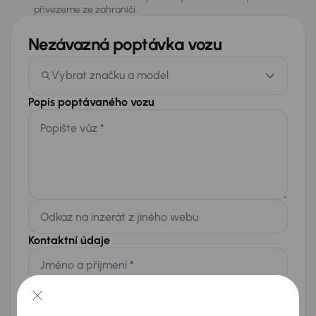
přivezeme ze zahraničí.
Nezávazná poptávka vozu
Vybrat značku a model
Popis poptávaného vozu
Popište vůz
*
Odkaz na inzerát z jiného webu
Kontaktní údaje
Jméno a příjmení
*
Telefon
*