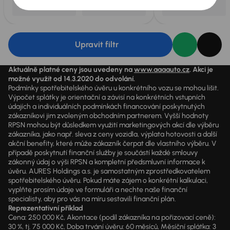
Upravit filtr
Aktuálně platné ceny jsou uvedeny na
www.aaaauto.cz
. Akci je
možné využít od 14.3.2020 do odvolání.
Podmínky spotřebitelského úvěru u konkrétního vozu se mohou lišit.
Výpočet splátky je orientační a závisí na konkrétních vstupních
údajích a individuálních podmínkách financování poskytnutých
zákazníkovi jim zvoleným obchodním partnerem. Vyšší hodnoty
RPSN mohou být důsledkem využití marketingových akcí dle výběru
zákazníka, jako např. sleva z ceny vozidla, výplata hotovosti a další
akční benefity, které může zákazník čerpat dle vlastního výběru. V
případě poskytnutí finanční služby je součástí každé smlouvy
zákonný údaj o výši RPSN a kompletní předsmluvní informace k
úvěru. AURES Holdings a.s. je samostatným zprostředkovatelem
spotřebitelského úvěru. Pokud máte zájem o konkrétní kalkulaci,
vyplňte prosím údaje ve formuláři a nechte naše finanční
specialisty, aby pro vás na míru sestavili finanční plán.
Reprezentativní příklad
Cena: 250 000 Kč, Akontace (podíl zákazníka na pořizovací ceně):
30 %, tj. 75 000 Kč, Doba trvání úvěru: 60 měsíců, Měsíční splátka: 3