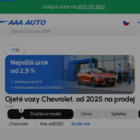
Chevrolet
Rok od
2025
Zrušit vše
Volejte zdarma
800 110 800
AI
Ojeté vozy Chevrolet, od 2025 na prodej
0 aut
2
Značka a model
Cena
Splátka
Chevrolet
Rok od
2025
Zrušit vše