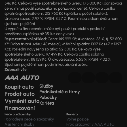
546 Kč, Celková výše spotřebitelského úvěru: 175 000 Kč (pořizovací
cena mínus podíl zákazníka na pořizovací ceně), Celková částka
splatná spotřebitelem: 212 760 Kč (splátka x počet splátek),
Úroková sazba: 7,97 %, RPSN: 8,27 %. Podmínkou získání úvěru není
sjednání pojištění.
U výpočtu financování může být použit produkt s poslední
navýšenou splátkou až 35 % z ceny vozu.
Reprezentativní příklad:
Cena: 149 999 Kč; Akontace: 35 %, tj. 52 500
Kč; Doba trvání úvěru: 48 měsíců; Měsíční splátka: 1397 Kč (47 x 1397
Kč); Poslední navýšená splátka: 52 500 Kč; Celková výše
spotřebitelského úvěru: 97 499 Kč; Celková částka splatná
spotřebitelem: 118 159 Kč; Úroková sazba: 6,55 %; RPSN: 7,02 %.
Sjednání pojištění není podmínkou získání úvěru.
Zobrazit vše
Koupit auto
Služby
Podnikatelé a firmy
Prodat auto
Pobočky
Vyměnit auto
Kariéra
Financování
Péče o zákazníky
Kariéra
Poprodejní péče o zákazníky
Volné pozice
Asistenční služby
Proč pracovat v AAA AUTO