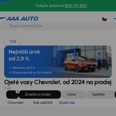
Chevrolet
Rok od
2024
Zrušit vše
Volejte zdarma
800 110 800
AI
Ojeté vozy Chevrolet, od 2024 na prodej
0 aut
2
Značka a model
Cena
Splátka
Chevrolet
Rok od
2024
Zrušit vše