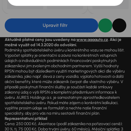
Upravit filtr
Aktuálně platné ceny jsou uvedeny na
www.aaaauto.cz
. Akci je
možné využít od 14.3.2020 do odvolání.
Podmínky spotřebitelského úvěru u konkrétního vozu se mohou lišit.
Výpočet splátky je orientační a závisí na konkrétních vstupních
údajích a individuálních podmínkách financování poskytnutých
zákazníkovi jim zvoleným obchodním partnerem. Vyšší hodnoty
RPSN mohou být důsledkem využití marketingových akcí dle výběru
zákazníka, jako např. sleva z ceny vozidla, výplata hotovosti a další
akční benefity, které může zákazník čerpat dle vlastního výběru. V
případě poskytnutí finanční služby je součástí každé smlouvy
zákonný údaj o výši RPSN a kompletní předsmluvní informace k
úvěru. AURES Holdings a.s. je samostatným zprostředkovatelem
spotřebitelského úvěru. Pokud máte zájem o konkrétní kalkulaci,
vyplňte prosím údaje ve formuláři a nechte naše finanční
specialisty, aby pro vás na míru sestavili finanční plán.
Reprezentativní příklad
Cena: 250 000 Kč, Akontace (podíl zákazníka na pořizovací ceně):
30 %, tj. 75 000 Kč, Doba trvání úvěru: 60 měsíců, Měsíční splátka: 3