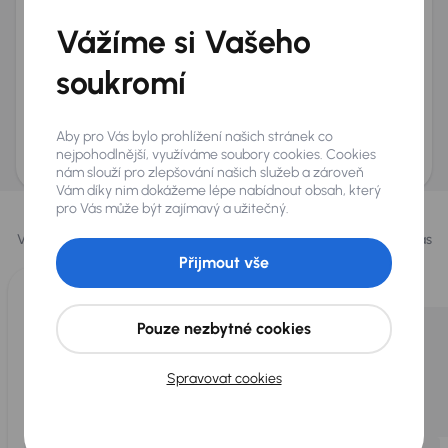
+420
E-mail
*
Vážíme si Vašeho
Přeji si dostávat informace o atraktivních slevových
soukromí
nabídkách
Odeslat poptávku
Aby pro Vás bylo prohlížení našich stránek co
AURES Holdings a.s., se sídlem Dopraváků 874/15, Čimice, 184 00 Praha 8 bude
uchovávat a zpracovávat vaše osobní údaje v souladu se zásadami ochrany a
nejpohodlnější, využíváme soubory cookies. Cookies
zpracování
osobních údajů
.
nám slouží pro zlepšování našich služeb a zároveň
Vám díky nim dokážeme lépe nabídnout obsah, který
Vybrali jsme pro vás
pro Vás může být zajímavý a užitečný.
Vybíráme pro vás ty
nejlepší vozy
z naší nabídky. Každý den pro vás
vykoupíme až 400 vozů
.
Přijmout vše
Pouze nezbytné cookies
Spravovat cookies