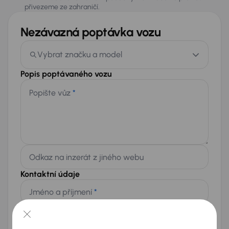
přivezeme ze zahraničí.
Nezávazná poptávka vozu
Vybrat značku a model
Popis poptávaného vozu
Popište vůz
*
Odkaz na inzerát z jiného webu
Kontaktní údaje
Jméno a příjmení
*
Telefon
*