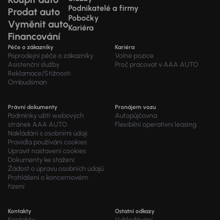
Podnikatelé a firmy
Prodat auto
Pobočky
Vyměnit auto
Kariéra
Financování
Péče o zákazníky
Kariéra
Poprodejní péče o zákazníky
Volné pozice
Asistenční služby
Proč pracovat v AAA AUTO
Reklamace/Stížnosti
Ombudsman
Právní dokumenty
Pronájem vozu
Podmínky užití webových
Autopůjčovna
stránek AAA AUTO
Flexibilní operativní leasing
Nakládání s osobními údaji
Pravidla používání cookies
Upravit nastavení cookies
Dokumenty ke stažení
Žádost o úpravu osobních údajů
Prohlášení o koncernovém
řízení
Kontakty
Ostatní odkazy
Kontakty
Vyhledávání