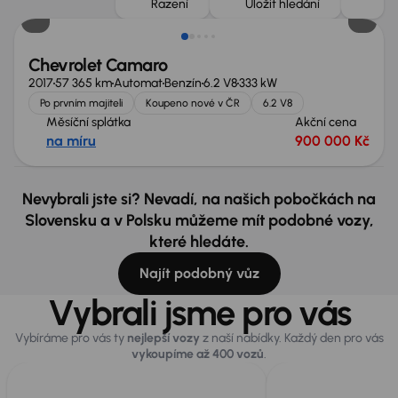
Řazení
Uložit hledání
Chevrolet Camaro
2017
57 365 km
Automat
Benzín
6.2 V8
333 kW
Po prvním majiteli
Koupeno nové v ČR
6.2 V8
Měsíční splátka
Akční cena
na míru
900 000 Kč
Nevybrali jste si? Nevadí, na našich pobočkách na
Slovensku a v Polsku můžeme mít podobné vozy,
které hledáte.
Najít podobný vůz
Vybrali jsme pro vás
Vybíráme pro vás ty
nejlepší vozy
z naší nabídky. Každý den pro vás
vykoupíme až 400 vozů
.