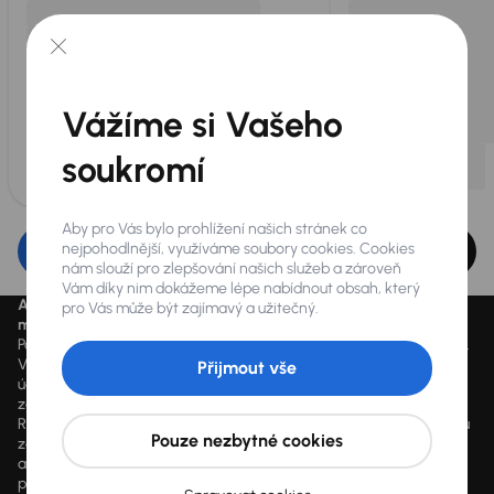
Vážíme si Vašeho
soukromí
Aby pro Vás bylo prohlížení našich stránek co
nejpohodlnější, využíváme soubory cookies. Cookies
Upravit filtr
nám slouží pro zlepšování našich služeb a zároveň
Vám díky nim dokážeme lépe nabídnout obsah, který
Aktuálně platné ceny jsou uvedeny na
www.aaaauto.cz
. Akci je
pro Vás může být zajímavý a užitečný.
možné využít od 14.3.2020 do odvolání.
Podmínky spotřebitelského úvěru u konkrétního vozu se mohou lišit.
Výpočet splátky je orientační a závisí na konkrétních vstupních
Přijmout vše
údajích a individuálních podmínkách financování poskytnutých
zákazníkovi jim zvoleným obchodním partnerem. Vyšší hodnoty
RPSN mohou být důsledkem využití marketingových akcí dle výběru
Pouze nezbytné cookies
zákazníka, jako např. sleva z ceny vozidla, výplata hotovosti a další
akční benefity, které může zákazník čerpat dle vlastního výběru. V
případě poskytnutí finanční služby je součástí každé smlouvy