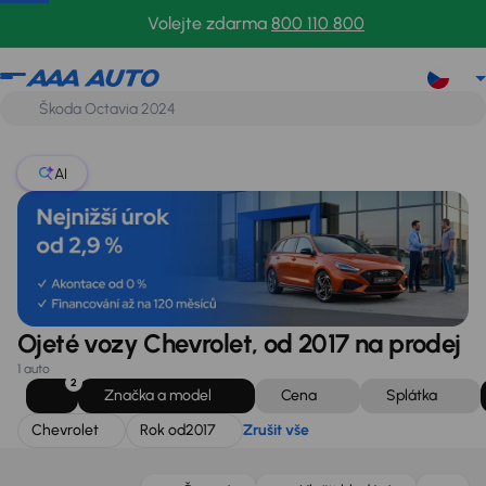
Chevrolet
Rok od
2017
Zrušit vše
Volejte zdarma
800 110 800
AI
Ojeté vozy Chevrolet, od 2017 na prodej
1 auto
2
Značka a model
Cena
Splátka
Chevrolet
Rok od
2017
Zrušit vše
Možnost odpočtu DPH