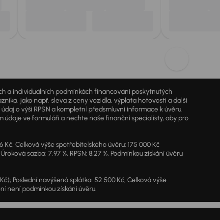
jích a individuálních podmínkách financování poskytnutých
a, jako např. sleva z ceny vozidla, výplata hotovosti a další
ý údaj o výši RPSN a kompletní předsmluvní informace k úvěru.
údaje ve formuláři a nechte naše finanční specialisty, aby pro
46 Kč, Celková výše spotřebitelského úvěru: 175 000 Kč
 Úroková sazba: 7,97 %, RPSN: 8,27 %. Podmínkou získání úvěru
7 Kč); Poslední navýšená splátka: 52 500 Kč; Celková výše
ění není podmínkou získání úvěru.