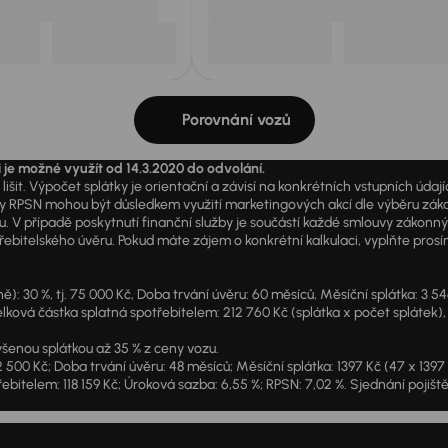
Porovnání vozů
i je možné využít od 14.3.2020 do odvolání.
išit. Výpočet splátky je orientační a závisí na konkrétních vstupních úda
PSN mohou být důsledkem využití marketingových akcí dle výběru zákazník
u. V případě poskytnutí finanční služby je součástí každé smlouvy zákonn
itelského úvěru. Pokud máte zájem o konkrétní kalkulaci, vyplňte prosím 
: 30 %, tj. 75 000 Kč, Doba trvání úvěru: 60 měsíců, Měsíční splátka: 3 5
lková částka splatná spotřebitelem: 212 760 Kč (splátka x počet splátek),
šenou splátkou až 35 % z ceny vozu.
2 500 Kč; Doba trvání úvěru: 48 měsíců; Měsíční splátka: 1397 Kč (47 x 139
ebitelem: 118 159 Kč; Úroková sazba: 6,55 %; RPSN: 7,02 %. Sjednání pojišt