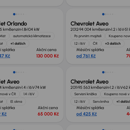
no o 20 000 Kč
let Orlando
Chevrolet Aveo
05 km
Benzín
1.8i
104 kW
2012
94 004 km
Benzín
1.2 i 16V
51
Míst
automatická klimatizace
Po prvním majiteli
Koupeno nov
at
+1 dalších
1.2 i 16V
ČR
+3 dalších
í splátka
Akční cena
Měsíční splátka
A
47 Kč
130 000 Kč
od 761 Kč
7
let Aveo
Chevrolet Aveo
74 km
Benzín
1.4 i 16V
74 kW
2011
95 563 km
Benzín
1.2 i 16V
62 
nové v ČR
1.4 i 16V
Servisní knížka
Koupeno nové v
at
El. okna
1.2 i 16V
Serv.kniha
+1 dalšíc
í splátka
Akční cena
Měsíční splátka
A
9 Kč
65 000 Kč
od 425 Kč
4
Zlevněno o 10 000 Kč