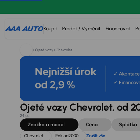
Hledáte:
Chevrolet
Rok od
2000
Zrušit vše
Koupit
Prodat / Vyměnit
Financovat
P
Ojeté vozy
Chevrolet
Ojeté vozy Chevrolet, od 2
24 aut
Značka a model
Cena
Splátka
Chevrolet
Rok od
2000
Zrušit vše