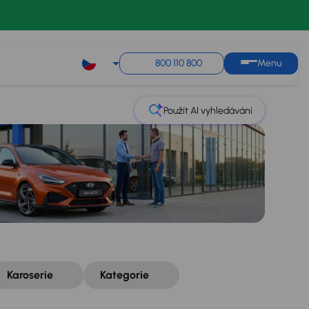
Řazení
Uložit hledání
800 110 800
Menu
Použít AI vyhledávání
Karoserie
Kategorie