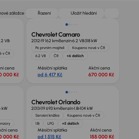
 nové záložce
Řazení
Uložit hledání
Chevrolet Camaro
.2 V8
2012
19 162 km
Benzín
6.2 V8
318 kW
Po prvním majiteli
Koupeno nové v ČR
é v ČR
6.2 V8
ČR
+6 dalších
ní cena
Měsíční splátka
Akční cena
0 000 Kč
od 6 417 Kč
670 000 Kč
Chevrolet Orlando
6 kW
2013
119 693 km
Benzín
1.8i
104 kW
Servisní knížka
Koupeno nové v ČR
senzory
1.8i
LPG
+5 dalších
kční cena
Měsíční splátka
Akční cena
0 000 Kč
od 1 515 Kč
155 000 Kč