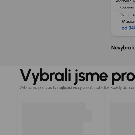
2014
287 1
Koupeno 
ČR
+
Měsíčn
od 34
Nevybrali
Vybrali jsme pro
Vybíráme pro vás ty
nejlepší vozy
z naší nabídky. Každý den p