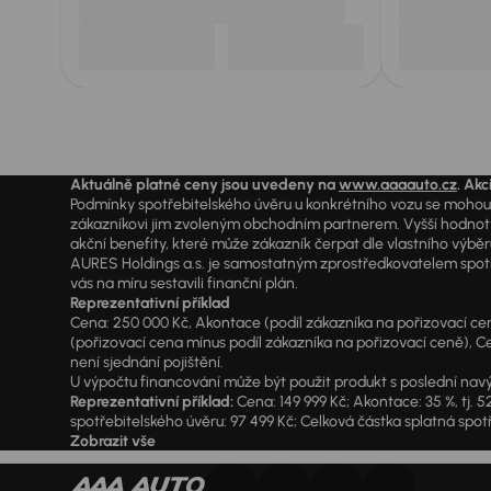
Aktuálně platné ceny jsou uvedeny na
www.aaaauto.cz
. Akc
Podmínky spotřebitelského úvěru u konkrétního vozu se mohou l
zákazníkovi jim zvoleným obchodním partnerem. Vyšší hodnoty R
akční benefity, které může zákazník čerpat dle vlastního výběr
AURES Holdings a.s. je samostatným zprostředkovatelem spotřeb
vás na míru sestavili finanční plán.
Reprezentativní příklad
Cena: 250 000 Kč, Akontace (podíl zákazníka na pořizovací ceně)
(pořizovací cena mínus podíl zákazníka na pořizovací ceně), Ce
není sjednání pojištění.
U výpočtu financování může být použit produkt s poslední navý
Reprezentativní příklad:
Cena: 149 999 Kč; Akontace: 35 %, tj. 5
spotřebitelského úvěru: 97 499 Kč; Celková částka splatná spotř
Zobrazit vše