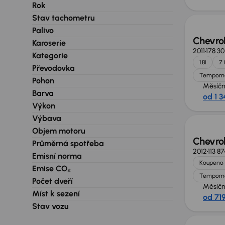
Zlevně
Rok
Stav tachometru
Palivo
Chevro
Karoserie
2011
178 3
Kategorie
1.8i
7 
Převodovka
Tempom
Pohon
Měsíčn
Barva
od 1 3
Výkon
Výbava
Objem motoru
Chevro
Průměrná spotřeba
2012
113 8
Emisní norma
Koupeno 
Emise CO₂
Tempom
Počet dveří
Měsíčn
Míst k sezení
od 71
Stav vozu