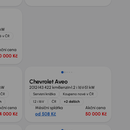
 kW
é v ČR
kční cena
0 000 Kč
Chevrolet Aveo
kW
2012
143 422 km
Benzín
1.2 i 16V
51 kW
 ČR
Servisní knížka
Koupeno nové v ČR
h
1.2 i 16V
ČR
+2 dalších
kční cena
Měsíční splátka
Akční cena
4 000 Kč
od 508 Kč
50 000 Kč