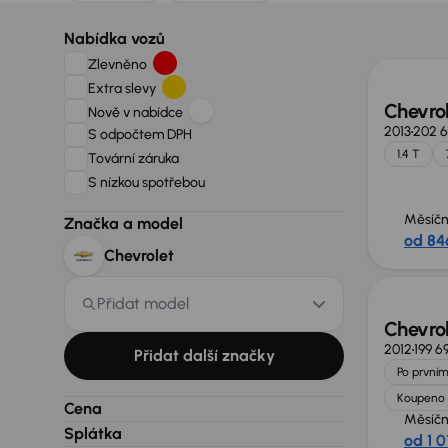
Zlevně
Nabídka vozů
Zlevněno
Extra slevy
Chevro
Nově v nabídce
2013
202 
S odpočtem DPH
1.4 T
Tovární záruka
S nízkou spotřebou
Měsíčn
Značka a model
od 84
Možno
Chevrolet
Přidat model
Chevro
2012
199 6
Přidat další značky
Po prvním
Koupeno 
Cena
Měsíčn
Splátka
od 1 0