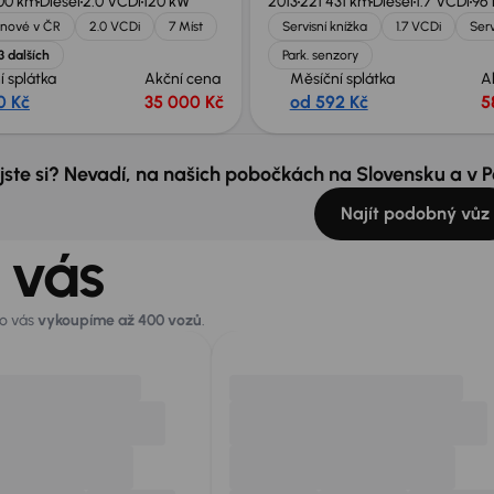
00 km
Diesel
2.0 VCDi
120 kW
2013
221 431 km
Diesel
1.7 VCDi
96
nové v ČR
2.0 VCDi
7 Míst
Servisní knížka
1.7 VCDi
Serv
3 dalších
Park. senzory
í splátka
Akční cena
Měsíční splátka
A
0 Kč
35 000 Kč
od 592 Kč
5
 jste si? Nevadí, na našich pobočkách na Slovensku a v
Najít podobný vůz
 vás
ro vás
vykoupíme až 400 vozů
.