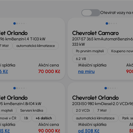
no o 10 000 Kč
Možnost odpočtu DPH
Otevírat vozy na
let Orlando
Chevrolet Camaro
696 km
Benzín
1.4 T
103 kW
2017
57 365 km
Automat
Benzín
6
333 kW
7 Míst
automatická klimatizace
Po prvním majiteli
Koupeno nov
6.2 V8
í splátka
Akční cena
Měsíční splátka
Akč
6 Kč
70 000 Kč
na míru
90
st odpočtu DPH
let Orlando
Chevrolet Orlando
95 km
Benzín
1.8i
104 kW
2013
150 980 km
Diesel
2.0 VCDi
9
 majiteli
Servisní knížka
2.0 VCDi
7 Míst
nové v ČR
1.8i
+6 dalších
automatická klimatizace
Park. 
í splátka
Akční cena
Měsíční splátka
A
15 Kč
90 000 Kč
od 508 Kč
5