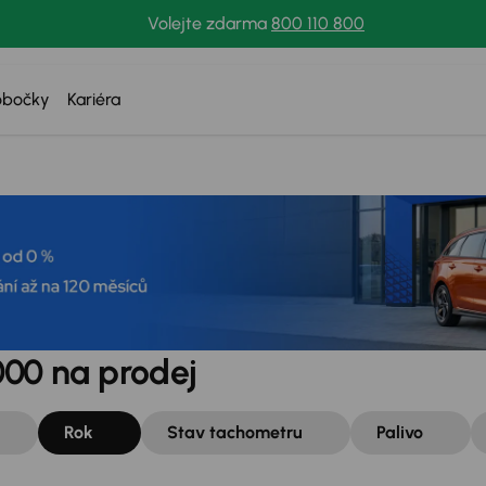
Volejte zdarma
800 110 800
obočky
Kariéra
000 na prodej
Rok
Stav tachometru
Palivo