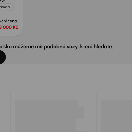
 kW
.kniha
kční cena
8 000 Kč
 Polsku můžeme mít podobné vozy, které hledáte.