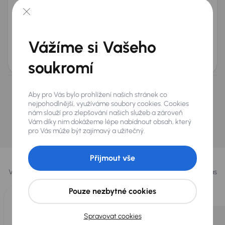
Chery Tiggo 8
2026
2 314 km
Automat
Benzín
1.6 TGDI
108 kW
Servisní knížka
Předváděcí vůz
Koupeno nové v ČR
1.6 TGDI
+4 dalších
Vážíme si Vašeho
Měsíční splátka
Cena
od 6 967 Kč
760 000 Kč
soukromí
Nevybrali jste si? Nevadí, na našich pobočkách na
Aby pro Vás bylo prohlížení našich stránek co
nejpohodlnější, využíváme soubory cookies. Cookies
Slovensku a v Polsku můžeme mít podobné vozy,
nám slouží pro zlepšování našich služeb a zároveň
které hledáte.
Vám díky nim dokážeme lépe nabídnout obsah, který
pro Vás může být zajímavý a užitečný.
Najít podobný vůz
Vybrali jsme pro vás
Přijmout vše
Vybíráme pro vás ty
nejlepší vozy
z naší nabídky. Každý den pro vás
vykoupíme až 400 vozů
.
Pouze nezbytné cookies
Spravovat cookies