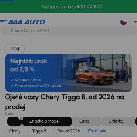
Chery
Tiggo 8
Rok od
2026
Zrušit vše
Volejte zdarma
800 110 800
AI
Ojeté vozy Chery Tiggo 8, od 2026 na
prodej
5 aut
3
Značka a model
Cena
Splátka
Chery
Tiggo 8
Rok od
2026
Zrušit vše