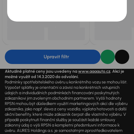
Upravit filtr
Aktuálně platné ceny jsou uvedeny na
www.aaaauto.cz
. Akci je
možné využít od 14.3.2020 do odvolání.
Podmínky spotřebitelského úvěru u konkrétního vozu se mohou lišit.
Výpočet splátky je orientační a závisí na konkrétních vstupních
údajích a individuálních podmínkách financování poskytnutých
zákazníkovi jim zvoleným obchodním partnerem. Vyšší hodnoty
RPSN mohou být důsledkem využití marketingových akcí dle výběru
zákazníka, jako např. sleva z ceny vozidla, výplata hotovosti a další
akční benefity, které může zákazník čerpat dle vlastního výběru. V
případě poskytnutí finanční služby je součástí každé smlouvy
zákonný údaj o výši RPSN a kompletní předsmluvní informace k
úvěru. AURES Holdings a.s. je samostatným zprostředkovatelem