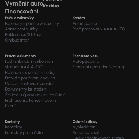
Vyměnit auto
Kariéra
Financování
Péče o zákazníky
Kariéra
Poprodejní péče o zákazníky
Volné pozice
Asistenční služby
Proč pracovat v AAA AUTO
Reklamace/Stížnosti
Ombudsman
Právní dokumenty
Pronájem vozu
Podmínky užití webových
Autopůjčovna
stránek AAA AUTO
Flexibilní operativní leasing
Nakládání s osobními údaji
Pravidla používání cookies
Upravit nastavení cookies
Dokumenty ke stažení
Žádost o úpravu osobních údajů
Prohlášení o koncernovém
řízení
Kontakty
Ostatní odkazy
Kontakty
Vyhledávání
Kontakty pro média
Recenze vozů
Ceníky doplňkových služeb