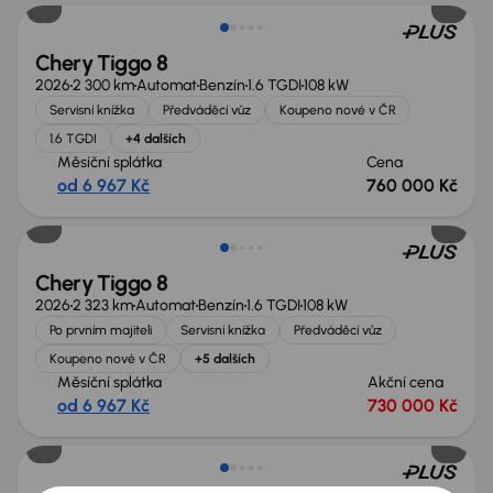
Chery Tiggo 8
2026
2 300 km
Automat
Benzín
1.6 TGDI
108 kW
Servisní knížka
Předváděcí vůz
Koupeno nové v ČR
1.6 TGDI
+4 dalších
Měsíční splátka
Cena
od 6 967 Kč
760 000 Kč
Zlevněno o 40 000 Kč
Chery Tiggo 8
2026
2 323 km
Automat
Benzín
1.6 TGDI
108 kW
Po prvním majiteli
Servisní knížka
Předváděcí vůz
Koupeno nové v ČR
+5 dalších
Měsíční splátka
Akční cena
od 6 967 Kč
730 000 Kč
Zlevněno o 40 000 Kč