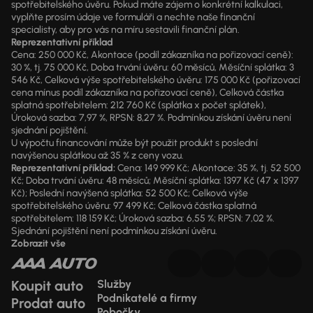
spotřebitelského úvěru. Pokud máte zájem o konkrétní kalkulaci,
vyplňte prosím údaje ve formuláři a nechte naše finanční
specialisty, aby pro vás na míru sestavili finanční plán.
Reprezentativní příklad
Cena: 250 000 Kč, Akontace (podíl zákazníka na pořizovací ceně):
30 %, tj. 75 000 Kč, Doba trvání úvěru: 60 měsíců, Měsíční splátka: 3
546 Kč, Celková výše spotřebitelského úvěru: 175 000 Kč (pořizovací
cena mínus podíl zákazníka na pořizovací ceně), Celková částka
splatná spotřebitelem: 212 760 Kč (splátka x počet splátek),
Úroková sazba: 7,97 %, RPSN: 8,27 %. Podmínkou získání úvěru není
sjednání pojištění.
U výpočtu financování může být použit produkt s poslední
navýšenou splátkou až 35 % z ceny vozu.
Reprezentativní příklad:
Cena: 149 999 Kč; Akontace: 35 %, tj. 52 500
Kč; Doba trvání úvěru: 48 měsíců; Měsíční splátka: 1397 Kč (47 x 1397
Kč); Poslední navýšená splátka: 52 500 Kč; Celková výše
spotřebitelského úvěru: 97 499 Kč; Celková částka splatná
spotřebitelem: 118 159 Kč; Úroková sazba: 6,55 %; RPSN: 7,02 %.
Sjednání pojištění není podmínkou získání úvěru.
Zobrazit vše
Koupit auto
Služby
Podnikatelé a firmy
Prodat auto
Pobočky