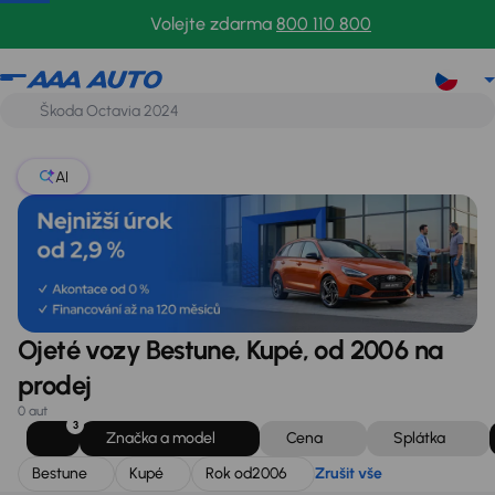
Bestune
Kupé
Rok od
2006
Zrušit vše
Volejte zdarma
800 110 800
AI
Ojeté vozy Bestune, Kupé, od 2006 na
prodej
0 aut
3
Značka a model
Cena
Splátka
Bestune
Kupé
Rok od
2006
Zrušit vše