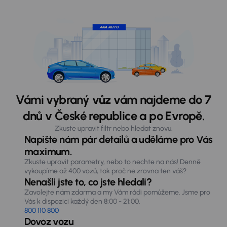
Vámi vybraný vůz vám najdeme do 7
dnů v České republice a po Evropě.
Zkuste upravit filtr nebo hledat znovu.
Napište nám pár detailů a uděláme pro Vás
maximum.
Zkuste upravit parametry, nebo to nechte na nás! Denně
vykoupíme až 400 vozů, tak proč ne zrovna ten váš?
Nenašli jste to, co jste hledali?
Zavolejte nám zdarma a my Vám rádi pomůžeme. Jsme pro
Vás k dispozici každý den 8:00 - 21:00.
800 110 800
Dovoz vozu