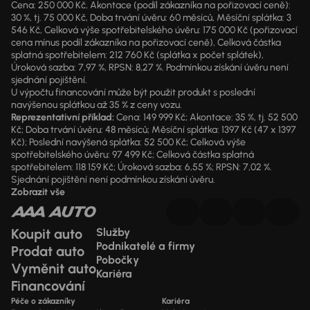
Cena: 250 000 Kč, Akontace (podíl zákazníka na pořizovací ceně):
30 %, tj. 75 000 Kč, Doba trvání úvěru: 60 měsíců, Měsíční splátka: 3
546 Kč, Celková výše spotřebitelského úvěru: 175 000 Kč (pořizovací
cena mínus podíl zákazníka na pořizovací ceně), Celková částka
splatná spotřebitelem: 212 760 Kč (splátka x počet splátek),
Úroková sazba: 7,97 %, RPSN: 8,27 %. Podmínkou získání úvěru není
sjednání pojištění.
U výpočtu financování může být použit produkt s poslední
navýšenou splátkou až 35 % z ceny vozu.
Reprezentativní příklad:
Cena: 149 999 Kč; Akontace: 35 %, tj. 52 500
Kč; Doba trvání úvěru: 48 měsíců; Měsíční splátka: 1397 Kč (47 x 1397
Kč); Poslední navýšená splátka: 52 500 Kč; Celková výše
spotřebitelského úvěru: 97 499 Kč; Celková částka splatná
spotřebitelem: 118 159 Kč; Úroková sazba: 6,55 %; RPSN: 7,02 %.
Sjednání pojištění není podmínkou získání úvěru.
Zobrazit vše
Koupit auto
Služby
Podnikatelé a firmy
Prodat auto
Pobočky
Vyměnit auto
Kariéra
Financování
Péče o zákazníky
Kariéra