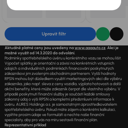
Upravit filtr
Aktuálně platné ceny jsou uvedeny na
www.aaaauto.cz
. Akci je
možné využít od 14.3.2020 do odvolání.
Podmínky spotřebitelského úvěru u konkrétního vozu se mohou lišit.
Výpočet splátky je orientační a závisí na konkrétních vstupních
údajích a individuálních podmínkách financování poskytnutých
zákazníkovi jim zvoleným obchodním partnerem. Vyšší hodnoty
RPSN mohou být důsledkem využití marketingových akcí dle výběru
zákazníka, jako např. sleva z ceny vozidla, výplata hotovosti a další
akční benefity, které může zákazník čerpat dle vlastního výběru. V
případě poskytnutí finanční služby je součástí každé smlouvy
zákonný údaj o výši RPSN a kompletní předsmluvní informace k
úvěru. AURES Holdings a.s. je samostatným zprostředkovatelem
spotřebitelského úvěru. Pokud máte zájem o konkrétní kalkulaci,
vyplňte prosím údaje ve formuláři a nechte naše finanční
specialisty, aby pro vás na míru sestavili finanční plán.
Reprezentativní příklad