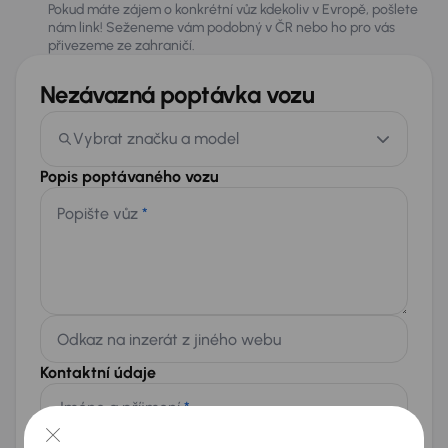
Pokud máte zájem o konkrétní vůz kdekoliv v Evropě, pošlete
nám link! Seženeme vám podobný v ČR nebo ho pro vás
přivezeme ze zahraničí.
Nezávazná poptávka vozu
Vybrat značku a model
Popis poptávaného vozu
Popište vůz
*
Odkaz na inzerát z jiného webu
Kontaktní údaje
Jméno a příjmení
*