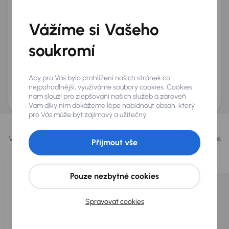
Telefon
*
Vážíme si Vašeho
+420
E-mail
*
Přeji si dostávat informace o atraktivních slevových
soukromí
nabídkách
Odeslat poptávku
Aby pro Vás bylo prohlížení našich stránek co
AURES Holdings a.s., se sídlem Dopraváků 874/15, Čimice, 184 00 Praha 8 bude
nejpohodlnější, využíváme soubory cookies. Cookies
uchovávat a zpracovávat vaše osobní údaje v souladu se zásadami ochrany a
nám slouží pro zlepšování našich služeb a zároveň
zpracování
osobních údajů
.
Vám díky nim dokážeme lépe nabídnout obsah, který
pro Vás může být zajímavý a užitečný.
Vybrali jsme pro vás
Vybíráme pro vás ty
nejlepší vozy
z naší nabídky. Každý den pro vás
Přijmout vše
vykoupíme až 400 vozů
.
Pouze nezbytné cookies
Spravovat cookies