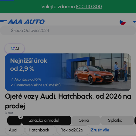
Audi
Hatchback
Rok od
2026
Zrušit vše
Volejte zdarma
800 110 800
AI
Ojeté vozy Audi, Hatchback, od 2026 na
prodej
0 aut
3
Značka a model
Cena
Splátka
Audi
Hatchback
Rok od
2026
Zrušit vše