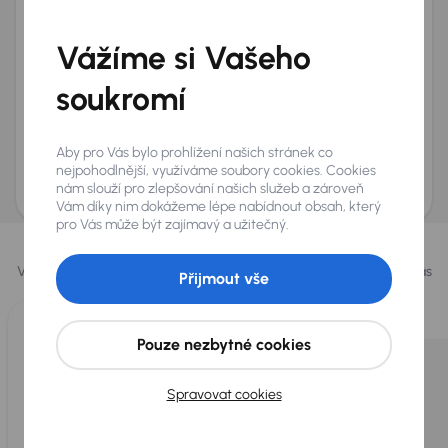
Telefon
*
Vážíme si Vašeho
+420
E-mail
*
Přeji si dostávat informace o atraktivních slevových
soukromí
nabídkách
Odeslat poptávku
Aby pro Vás bylo prohlížení našich stránek co
AURES Holdings a.s., se sídlem Dopraváků 874/15, Čimice, 184 00 Praha 8 bude
nejpohodlnější, využíváme soubory cookies. Cookies
uchovávat a zpracovávat vaše osobní údaje v souladu se zásadami ochrany a
nám slouží pro zlepšování našich služeb a zároveň
zpracování
osobních údajů
.
Vám díky nim dokážeme lépe nabídnout obsah, který
pro Vás může být zajímavý a užitečný.
Vybrali jsme pro vás
Vybíráme pro vás ty
nejlepší vozy
z naší nabídky. Každý den pro vás
Přijmout vše
vykoupíme až 400 vozů
.
Pouze nezbytné cookies
Spravovat cookies