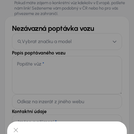
Pokud máte zájem o konkrétní vůz kdekoliv v Evropě, pošlete
nám link! Seženeme vám podobný v ČR nebo ho pro vás
přivezeme ze zahraničí.
Nezávazná poptávka vozu
Vybrat značku a model
Popis poptávaného vozu
Popište vůz
*
Odkaz na inzerát z jiného webu
Kontaktní údaje
Jméno a příjmení
*