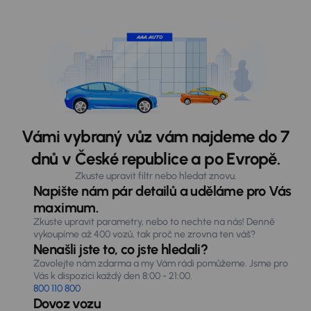
Vámi vybraný vůz vám najdeme do 7
dnů v České republice a po Evropě.
Zkuste upravit filtr nebo hledat znovu.
Napište nám pár detailů a uděláme pro Vás
maximum.
Zkuste upravit parametry, nebo to nechte na nás! Denně
vykoupíme až 400 vozů, tak proč ne zrovna ten váš?
Nenašli jste to, co jste hledali?
Zavolejte nám zdarma a my Vám rádi pomůžeme. Jsme pro
Vás k dispozici každý den 8:00 - 21:00.
800 110 800
Dovoz vozu