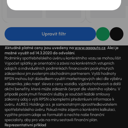
Upravit filtr
Aktuálně platné ceny jsou uvedeny na
www.aaaauto.cz
. Akci je
možné využít od 14.3.2020 do odvolání.
Podmínky spotřebitelského úvěru u konkrétního vozu se mohou lišit.
Výpočet splátky je orientační a závisí na konkrétních vstupních
údajích a individuálních podmínkách financování poskytnutých
zákazníkovi jim zvoleným obchodním partnerem. Vyšší hodnoty
RPSN mohou být důsledkem využití marketingových akcí dle výběru
zákazníka, jako např. sleva z ceny vozidla, výplata hotovosti a další
akční benefity, které může zákazník čerpat dle vlastního výběru. V
případě poskytnutí finanční služby je součástí každé smlouvy
zákonný údaj o výši RPSN a kompletní předsmluvní informace k
úvěru. AURES Holdings a.s. je samostatným zprostředkovatelem
spotřebitelského úvěru. Pokud máte zájem o konkrétní kalkulaci,
vyplňte prosím údaje ve formuláři a nechte naše finanční
specialisty, aby pro vás na míru sestavili finanční plán.
Reprezentativní příklad