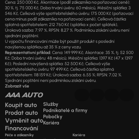
Cena: 250 000 Kč, Akontace (podíl zákazníka na pořizovací ceně):
30 %, tj. 75 000 Kč, Doba trvání úvěru: 60 měsíců, Měsíční splátka: 3
546 Kč, Celková výše spotřebitelského úvěru: 175 000 Kč (pořizovací
cena mínus podíl zákazníka na pořizovací ceně), Celková částka
splatná spotřebitelem: 212 760 Kč (splátka x počet splátek),
Úroková sazba: 7,97 %, RPSN: 8,27 %. Podmínkou získání úvěru není
sjednání pojištění.
U výpočtu financování může být použit produkt s poslední
navýšenou splátkou až 35 % z ceny vozu.
Reprezentativní příklad:
Cena: 149 999 Kč; Akontace: 35 %, tj. 52 500
Kč; Doba trvání úvěru: 48 měsíců; Měsíční splátka: 1397 Kč (47 x 1397
Kč); Poslední navýšená splátka: 52 500 Kč; Celková výše
spotřebitelského úvěru: 97 499 Kč; Celková částka splatná
spotřebitelem: 118 159 Kč; Úroková sazba: 6,55 %; RPSN: 7,02 %.
Sjednání pojištění není podmínkou získání úvěru.
Zobrazit vše
Koupit auto
Služby
Podnikatelé a firmy
Prodat auto
Pobočky
Vyměnit auto
Kariéra
Financování
Péče o zákazníky
Kariéra