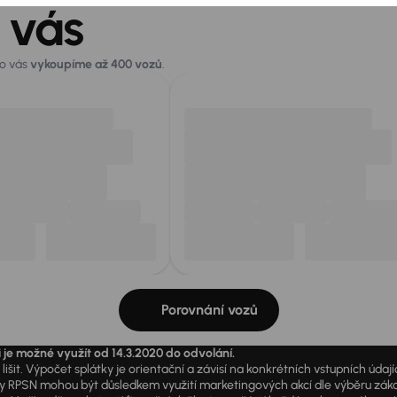
 vás
ro vás
vykoupíme až 400 vozů
.
Porovnání vozů
i je možné využít od 14.3.2020 do odvolání.
išit. Výpočet splátky je orientační a závisí na konkrétních vstupních úda
PSN mohou být důsledkem využití marketingových akcí dle výběru zákazník