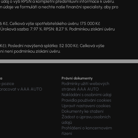
ý údaj o výši RPSN a kompletní předsmluvní informace k úvěru.
údaje ve formuláři a nechte naše finanční specialisty, aby pro
46 Kč, Celková výše spotřebitelského úvěru: 175 000 Kč
 Úroková sazba: 7,97 %, RPSN: 8,27 %. Podmínkou získání úvěru
7 Kč); Poslední navýšená splátka: 52 500 Kč; Celková výše
ění není podmínkou získání úvěru.
ra
Právní dokumenty
é pozice
Podmínky užití webových
 pracovat v AAA AUTO
stránek AAA AUTO
Nakládání s osobními údaji
Pravidla používání cookies
Upravit nastavení cookies
Dokumenty ke stažení
Žádost o úpravu osobních
údajů
Prohlášení o koncernovém
řízení