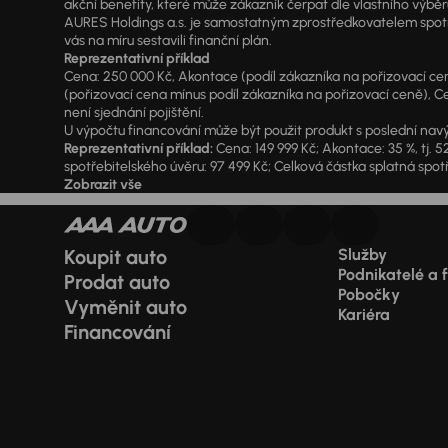
akční benefity, které může zákazník čerpat dle vlastního výběr
AURES Holdings a.s. je samostatným zprostředkovatelem spotřeb
vás na míru sestavili finanční plán.
Reprezentativní příklad
Cena: 250 000 Kč, Akontace (podíl zákazníka na pořizovací ceně)
(pořizovací cena mínus podíl zákazníka na pořizovací ceně), Ce
není sjednání pojištění.
U výpočtu financování může být použit produkt s poslední navý
Reprezentativní příklad:
Cena: 149 999 Kč; Akontace: 35 %, tj. 5
spotřebitelského úvěru: 97 499 Kč; Celková částka splatná spotř
Zobrazit vše
Koupit auto
Služby
Podnikatelé a 
Prodat auto
Pobočky
Vyměnit auto
Kariéra
Financování