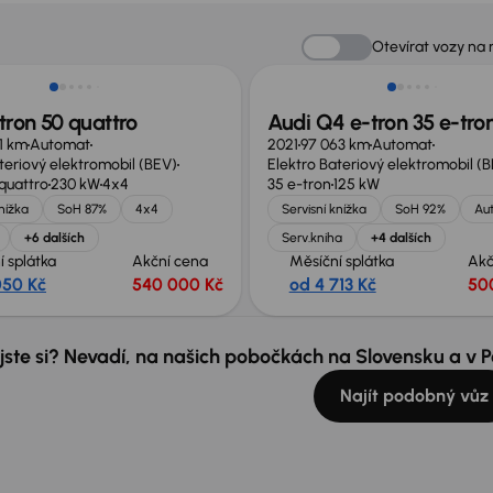
 nabídce
Otevírat vozy na
tron 50 quattro
Audi Q4 e-tron 35 e-tro
11 km
Automat
2021
97 063 km
Automat
teriový elektromobil (BEV)
Elektro Bateriový elektromobil (
quattro
230 kW
4x4
35 e-tron
125 kW
knížka
SoH 87%
4x4
Servisní knížka
SoH 92%
Au
+6 dalších
Serv.kniha
+4 dalších
í splátka
Akční cena
Měsíční splátka
Akč
050 Kč
540 000 Kč
od 4 713 Kč
50
 jste si? Nevadí, na našich pobočkách na Slovensku a v
Najít podobný vůz