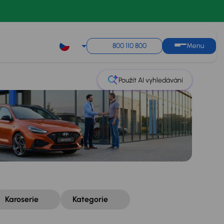
Řazení
Uložit hledání
800 110 800
Menu
Použít AI vyhledávání
Karoserie
Kategorie