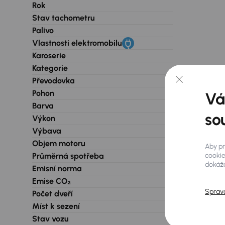
Rok
Stav tachometru
Palivo
Vlastnosti elektromobilu
Karoserie
Kategorie
Převodovka
Pohon
Vá
Barva
so
Výkon
Výbava
Objem motoru
Aby pr
Průměrná spotřeba
cookie
dokáže
Emisní norma
Emise CO₂
Sprav
Počet dveří
Míst k sezení
Stav vozu