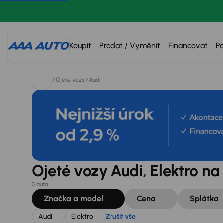
Hledáte:
Audi
Elektro
Zrušit vše
Koupit
Prodat / Vyměnit
Financovat
P
Ojeté vozy
Audi
Ojeté vozy Audi, Elektro na
3 auta
Značka a model
Cena
Splátka
Audi
Elektro
Zrušit vše