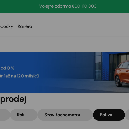
Volejte zdarma
800 110 800
obočky
Kariéra
 prodej
Rok
Stav tachometru
Palivo