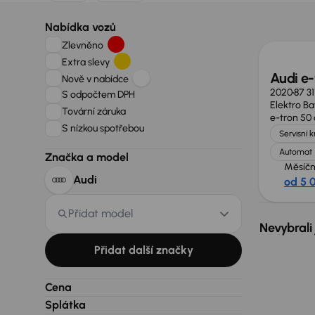
Nově v
Nabídka vozů
Zlevněno
Extra slevy
Audi e-
Nově v nabídce
2020
87 3
S odpočtem DPH
Elektro Ba
Tovární záruka
e-tron 50 
S nízkou spotřebou
Servisní 
Automat
Značka a model
Měsíčn
Audi
od 5 
Přidat model
Nevybrali
Přidat další značky
Cena
Splátka