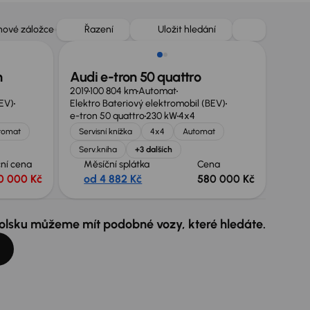
Dostupné od 26. 9. 2026
 nové záložce
Řazení
Uložit hledání
n
Audi e-tron 50 quattro
2019
100 804 km
Automat
BEV)
Elektro Bateriový elektromobil (BEV)
e-tron 50 quattro
230 kW
4x4
tomat
Servisní knížka
4x4
Automat
Serv.kniha
+3 dalších
ní cena
Měsíční splátka
Cena
0 000 Kč
od 4 882 Kč
580 000 Kč
 Polsku můžeme mít podobné vozy, které hledáte.