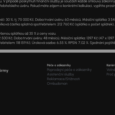
u. V případě poskytnutí finanční služby je součástí každé smlouvy zákonn
itelského úvěru. Pokud máte zájem o konkrétní kalkulaci, vyplňte prosím 
: 30 %, tj. 75 000 Kč, Doba trvání úvěru: 60 měsíců, Měsíční splátka: 3 5
lková částka splatná spotřebitelem: 212 760 Kč (splátka x počet splátek),
šenou splátkou až 35 % z ceny vozu.
2 500 Kč; Doba trvání úvěru: 48 měsíců; Měsíční splátka: 1397 Kč (47 x 139
ebitelem: 118 159 Kč; Úroková sazba: 6,55 %; RPSN: 7,02 %. Sjednání pojišt
Péče o zákazníky
Karié
Poprodejní péče o zákazníky
Voln
firmy
Asistenční služby
Proč
Reklamace/Stížnosti
Ombudsman