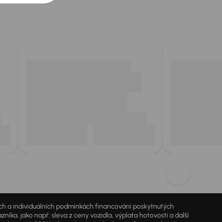
jích a individuálních podmínkách financování poskytnutých
a, jako např. sleva z ceny vozidla, výplata hotovosti a další