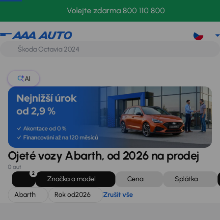
Abarth
Rok od
2026
Zrušit vše
Volejte zdarma
800 110 800
AI
Ojeté vozy Abarth, od 2026 na prodej
0 aut
2
Značka a model
Cena
Splátka
Abarth
Rok od
2026
Zrušit vše