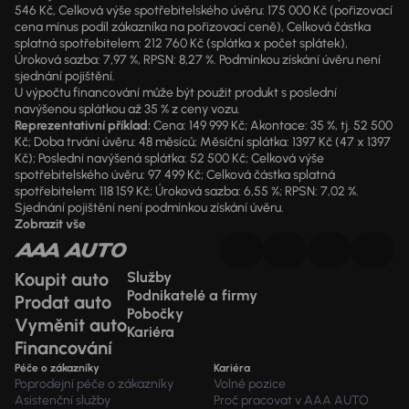
546 Kč, Celková výše spotřebitelského úvěru: 175 000 Kč (pořizovací
cena mínus podíl zákazníka na pořizovací ceně), Celková částka
splatná spotřebitelem: 212 760 Kč (splátka x počet splátek),
Úroková sazba: 7,97 %, RPSN: 8,27 %. Podmínkou získání úvěru není
sjednání pojištění.
U výpočtu financování může být použit produkt s poslední
navýšenou splátkou až 35 % z ceny vozu.
Reprezentativní příklad:
Cena: 149 999 Kč; Akontace: 35 %, tj. 52 500
Kč; Doba trvání úvěru: 48 měsíců; Měsíční splátka: 1397 Kč (47 x 1397
Kč); Poslední navýšená splátka: 52 500 Kč; Celková výše
spotřebitelského úvěru: 97 499 Kč; Celková částka splatná
spotřebitelem: 118 159 Kč; Úroková sazba: 6,55 %; RPSN: 7,02 %.
Sjednání pojištění není podmínkou získání úvěru.
Zobrazit vše
Koupit auto
Služby
Podnikatelé a firmy
Prodat auto
Pobočky
Vyměnit auto
Kariéra
Financování
Péče o zákazníky
Kariéra
Poprodejní péče o zákazníky
Volné pozice
Asistenční služby
Proč pracovat v AAA AUTO