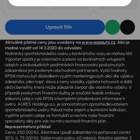
Upravit filtr
Aktuálně platné ceny jsou uvedeny na
www.aaaauto.cz
. Akci je
možné využít od 14.3.2020 do odvolání.
Podmínky spotřebitelského úvěru u konkrétního vozu se mohou lišit.
Výpočet splátky je orientační a závisí na konkrétních vstupních
údajích a individuálních podmínkách financování poskytnutých
zákazníkovi jim zvoleným obchodním partnerem. Vyšší hodnoty
RPSN mohou být důsledkem využití marketingových akcí dle výběru
zákazníka, jako např. sleva z ceny vozidla, výplata hotovosti a další
akční benefity, které může zákazník čerpat dle vlastního výběru. V
případě poskytnutí finanční služby je součástí každé smlouvy
zákonný údaj o výši RPSN a kompletní předsmluvní informace k
úvěru. AURES Holdings a.s. je samostatným zprostředkovatelem
spotřebitelského úvěru. Pokud máte zájem o konkrétní kalkulaci,
vyplňte prosím údaje ve formuláři a nechte naše finanční
specialisty, aby pro vás na míru sestavili finanční plán.
Reprezentativní příklad
Cena: 250 000 Kč, Akontace (podíl zákazníka na pořizovací ceně):
30 %, tj. 75 000 Kč, Doba trvání úvěru: 60 měsíců, Měsíční splátka: 3