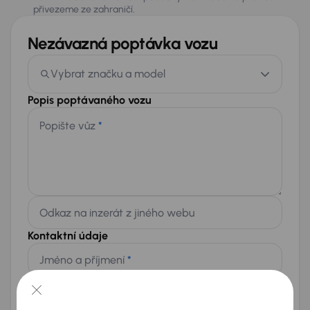
přivezeme ze zahraničí.
Nezávazná poptávka vozu
Vybrat značku a model
Popis poptávaného vozu
Popište vůz
*
Odkaz na inzerát z jiného webu
Kontaktní údaje
Jméno a příjmení
*
Telefon
*