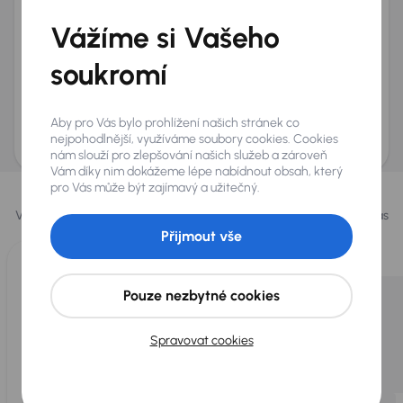
+420
E-mail
*
Vážíme si Vašeho
Přeji si dostávat informace o atraktivních slevových
soukromí
nabídkách
Odeslat poptávku
Aby pro Vás bylo prohlížení našich stránek co
AURES Holdings a.s., se sídlem Dopraváků 874/15, Čimice, 184 00 Praha 8 bude
uchovávat a zpracovávat vaše osobní údaje v souladu se zásadami ochrany a
nejpohodlnější, využíváme soubory cookies. Cookies
zpracování
osobních údajů
.
nám slouží pro zlepšování našich služeb a zároveň
Vám díky nim dokážeme lépe nabídnout obsah, který
Vybrali jsme pro vás
pro Vás může být zajímavý a užitečný.
Vybíráme pro vás ty
nejlepší vozy
z naší nabídky. Každý den pro vás
vykoupíme až 400 vozů
.
Přijmout vše
Pouze nezbytné cookies
Spravovat cookies