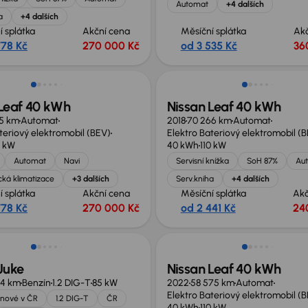
Automat
+4 dalších
a
+4 dalších
í splátka
Akční cena
Měsíční splátka
Ak
778 Kč
270 000 Kč
od 3 535 Kč
36
Zlevněno o 10 000 Kč
 Leaf 40 kWh
Nissan Leaf 40 kWh
5 km
Automat
2018
70 266 km
Automat
teriový elektromobil (BEV)
Elektro Bateriový elektromobil (
0 kW
40 kWh
110 kW
Automat
Navi
Servisní knížka
SoH 87%
Au
ká klimatizace
+3 dalších
Serv.kniha
+4 dalších
í splátka
Akční cena
Měsíční splátka
Akč
778 Kč
270 000 Kč
od 2 441 Kč
24
no o 20 000 Kč
Možnost odpočtu DPH
Juke
Nissan Leaf 40 kWh
54 km
Benzín
1.2 DIG-T
85 kW
2022
58 575 km
Automat
Elektro Bateriový elektromobil (
nové v ČR
1.2 DIG-T
ČR
40 kWh
110 kW