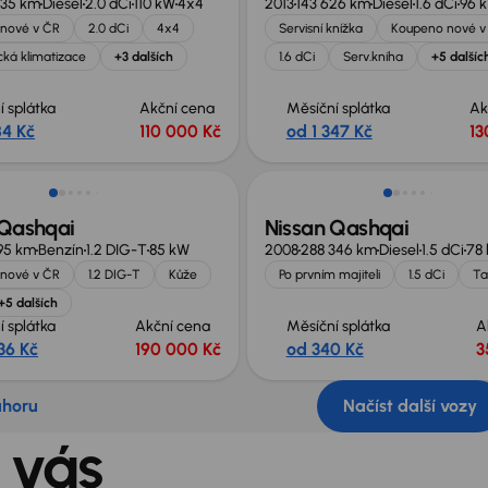
635 km
Diesel
2.0 dCi
110 kW
4x4
2013
143 626 km
Diesel
1.6 dCi
96 
nové v ČR
2.0 dCi
4x4
Servisní knížka
Koupeno nové v
ká klimatizace
+3 dalších
1.6 dCi
Serv.kniha
+5 dalšíc
í splátka
Akční cena
Měsíční splátka
Ak
84 Kč
110 000 Kč
od 1 347 Kč
13
Zlevněno o 10 000 Kč
 Qashqai
Nissan Qashqai
95 km
Benzín
1.2 DIG-T
85 kW
2008
288 346 km
Diesel
1.5 dCi
78
nové v ČR
1.2 DIG-T
Kůže
Po prvním majiteli
1.5 dCi
Ta
+5 dalších
í splátka
Akční cena
Měsíční splátka
A
36 Kč
190 000 Kč
od 340 Kč
3
ahoru
Načíst další vozy
 vás