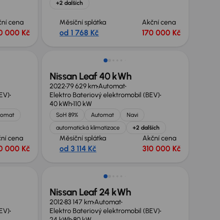
+2 dalších
ční cena
Měsíční splátka
Akční cena
0 000 Kč
od 1 768 Kč
170 000 Kč
Zlevněno o 10 000 Kč
Nissan Leaf 40 kWh
2022
79 629 km
Automat
BEV)
Elektro Bateriový elektromobil (BEV)
40 kWh
110 kW
tomat
SoH 89%
Automat
Navi
automatická klimatizace
+2 dalších
ní cena
Měsíční splátka
Akční cena
0 000 Kč
od 3 114 Kč
310 000 Kč
Nissan Leaf 24 kWh
2012
83 147 km
Automat
BEV)
Elektro Bateriový elektromobil (BEV)
24 kWh
80 kW