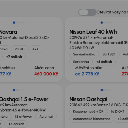
Možnost odpočtu DPH
Otevírat vozy na
 Navara
Nissan Leaf 40 kWh
00 km
Automat
Diesel
2.3 dCi
2019
76 534 km
Automat
4
Elektro Bateriový elektromobil (
40 kWh
110 kW
knížka
2.3 dCi
4x4
Servisní knížka
SoH 88%
Au
+7 dalších
Serv.kniha
+5 dalších
í splátka
Akční cena
Měsíční splátka
Akč
377 Kč
460 000 Kč
od 2 778 Kč
27
st odpočtu DPH
Qashqai 1.5 e-Power
Nissan Qashqai
069 km
Automat
2018
42 492 km
Benzín
1.6 DIG-T
1
ybridní
1.5 e-Power
140 kW
Koupeno nové v ČR
1.6 DIG-T
knížka
1.5 e-Power
Automat
automatická klimatizace
+3 dal
a
+5 dalších