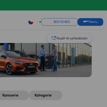
Řazení
Uložit hledání
800 110 800
Menu
Použít AI vyhledávání
Karoserie
Kategorie