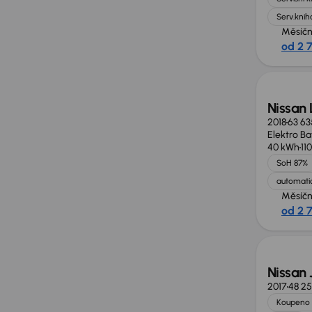
Serv.knih
Měsíčn
od 2 
Nissan
2018
63 63
Elektro Ba
40 kWh
11
SoH 87%
automatic
Měsíčn
od 2 
Zlevně
Nissan 
2017
48 2
Koupeno 