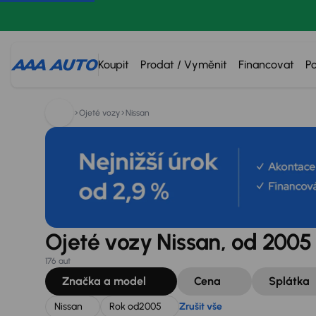
Hledáte:
Nissan
Rok od
2005
Zrušit vše
Koupit
Prodat / Vyměnit
Financovat
P
Ojeté vozy
Nissan
Ojeté vozy Nissan, od 2005
176 aut
Značka a model
Cena
Splátka
Nissan
Rok od
2005
Zrušit vše