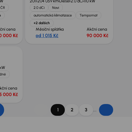
kW
2011
204 059 km
Diesel
2.0 dCi
110 kW
 ČR
2.0 dCi
Navi
h
automatická klimatizace
Tempomat
+2 dalších
ční cena
Měsíční splátka
Akční cena
0 000 Kč
od 1 015 Kč
90 000 Kč
 kW
žné
kční cena
5 000 Kč
...
1
2
3