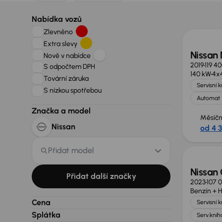
Nabídka vozů
Zlevněno
Extra slevy
Nissan
Nově v nabídce
2019
119 4
S odpočtem DPH
140 kW
4x
Tovární záruka
Servisní 
S nízkou spotřebou
Automat
Značka a model
Měsíčn
Nissan
od 4 
Možno
Přidat model
Nissan 
Přidat další značky
2023
107 
Benzín + H
Cena
Servisní 
Splátka
Serv.knih