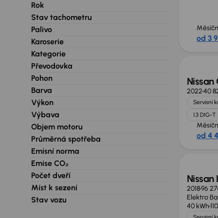
Rok
Stav tachometru
Měsíčn
Palivo
od 3 
Karoserie
Kategorie
Převodovka
Pohon
Nissan
Barva
2022
40 8
Výkon
Servisní 
Výbava
1.3 DIG-T
Měsíčn
Objem motoru
od 4 4
Průměrná spotřeba
Emisní norma
Emise CO₂
Počet dveří
Nissan
Míst k sezení
2018
96 27
Elektro Ba
Stav vozu
40 kWh
11
Servisní 