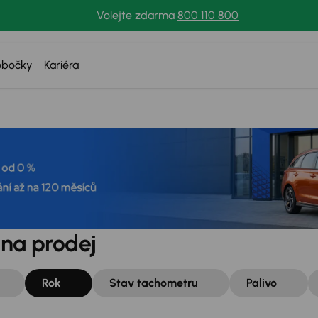
Volejte zdarma
800 110 800
obočky
Kariéra
 na prodej
Rok
Stav tachometru
Palivo