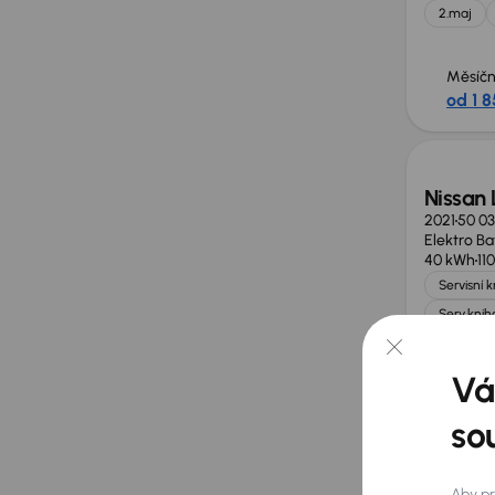
2.maj
Měsíčn
od 1 8
Možno
Nissan
2021
50 0
Elektro Ba
40 kWh
11
Servisní 
Serv.knih
Měsíčn
od 3 1
Vá
so
Nissan
2016
166 9
Aby pr