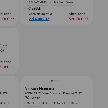
1.3 DIG-T MHEV
Tovární záruka
+7 dalších
ní cena
Měsíční splátka
Akční cena
0 000 Kč
od 4 882 Kč
520 000 Kč
03 kW
 ČR
ní cena
0 000 Kč
Nissan Navara
3 dCi
2012
243 750 km
Automat
Diesel
3.0 dCi
170 kW
4x4
4x4
3.0 dCi
4x4
Automat
Kůže