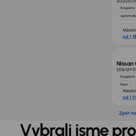
2013
250 
Koupeno 
automatic
Měsíčn
od 1 1
Nissan
2016
129 5
Koupeno 
Navi
Měsíčn
od 1 9
Zpět n
Vybrali jsme pro