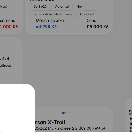
Navi
SoH 62%
Automat
Navi
automatická klimatizace
+3 dalších
ční cena
Měsíční splátka
Cena
0 000 Kč
od 998 Kč
118 000 Kč
W
4x4
atizace
ční cena
0 000 Kč
Zlevněno o 15 000 Kč
4,
Nissan X-Trail
0 kW
2006
262 175 km
Diesel
2.2 dCi
100 kW
4x4
y