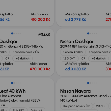
í splátka
Akční cena
Měsíční splátka
Akč
956 Kč
410 000 Kč
od 2 778 Kč
27
 Qashqai
Nissan Qashqai
20 km
Benzín
1.3 DIG-T
116 kW
2019
44 884 km
Benzín
1.3 DIG-T
1
knížka
Koupeno nové v ČR
Servisní knížka
Koupeno nové v
ČR
+6 dalších
1.3 DIG-T
ČR
+5 dalších
í splátka
Akční cena
Měsíční splátka
Akč
61 Kč
470 000 Kč
od 3 030 Kč
30
Zlevněno o 40 000 Kč
 Leaf 40 kWh
Nissan Navara
4 km
Automat
2016
131 443 km
Automat
Diesel
2.
teriový elektromobil (BEV)
140 kW
4x4
0 kW
Koupeno nové v ČR
2.3 dCi
knížka
SoH 87%
Automat