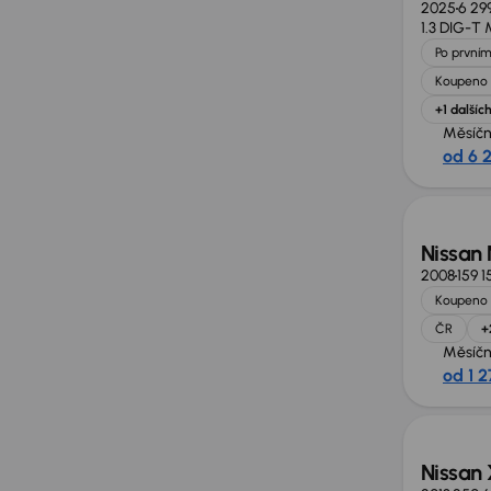
2025
6 29
1.3 DIG-T
Po prvním
Koupeno 
+1 dalšíc
Měsíčn
od 6 
Nissan
2008
159 1
Koupeno 
ČR
+
Měsíčn
od 1 2
Nissan 