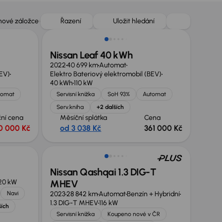
 nové záložce
Řazení
Uložit hledání
Nissan Leaf 40 kWh
2022
40 699 km
Automat
BEV)
Elektro Bateriový elektromobil (BEV)
40 kWh
110 kW
tomat
Servisní knížka
SoH 93%
Automat
Serv.kniha
+2 dalších
ní cena
Měsíční splátka
Cena
0 000 Kč
od 3 038 Kč
361 000 Kč
Zlevněno o 20 000 Kč
Nissan Qashqai 1.3 DIG-T
20 kW
MHEV
Navi
2023
28 842 km
Automat
Benzín + Hybridní
1.3 DIG-T MHEV
116 kW
ších
Servisní knížka
Koupeno nové v ČR