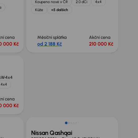
Koupeno nové v ČR
2.0 dCi
4x4
a
Kůže
+5 dalších
ní cena
Měsíční splátka
Akční cena
0 000 Kč
od 2 188 Kč
210 000 Kč
 kW
4x4
4x4
ní cena
0 000 Kč
Nissan Qashqai