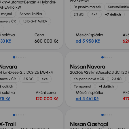
140 kW
4x4
9 km
Automat
Benzín + Hybridní
 MHEV
116 kW
Po prvním majiteli
Servisní knížk
 majiteli
Servisní knížka
2.3 dCi
4x4
+7 dalších
nové v ČR
1.3 DIG-T MHEV
h
í splátka
Cena
Měsíční splátka
Akč
233 Kč
680 000 Kč
od 5 958 Kč
62
 Navara
Nissan Navara
51 km
Diesel
2.5 DCi
126 kW
4x4
2021
56 928 km
Diesel
2.3 dCi
120
nové v ČR
2.5 DCi
4x4
Koupeno nové v ČR
2.3 dCi
2 dalších
Tempomat
+1 dalších
í splátka
Akční cena
Měsíční splátka
Akč
75 Kč
120 000 Kč
od 4 461 Kč
47
Nově v nabídce
X-Trail
Nissan Qashqai