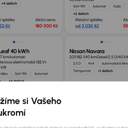
+4 dalších
SoH 91%
Automat
Kůže
+2 dalších
í splátka
Akční cena
Měsíční splátka
Ak
52 Kč
180 000 Kč
od 3 030 Kč
31
st odpočtu DPH
 Leaf 40 kWh
Nissan Navara
37 km
Automat
2011
182 540 km
Diesel
2.5 D
140 k
teriový elektromobil (BEV)
2.5 D
4x4
automatická klim
0 kW
Tempomat
+1 dalších
knížka
SoH 91%
Automat
a
+4 dalších
í splátka
Akční cena
Měsíční splátka
Ak
14 Kč
310 000 Kč
od 1 683 Kč
17
žíme si Vašeho
ukromí
 Navara
Nissan X-Trail
31 km
Automat
Diesel
2.3 dCi
2006
160 885 km
Diesel
2.2 dCi
10
o Vás bylo prohlížení našich stránek co nejpohodlnější, využíváme soubor