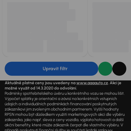
Upravit filtr
Aktuálně platné ceny jsou uvedeny na
www.aaaauto.cz
. Akci je
možné využít od 14.3.2020 do odvolání.
Podmínky spotřebitelského úvěru u konkrétního vozu se mohou lišit.
Výpočet splátky je orientační a závisí na konkrétních vstupních
údajích a individuálních podmínkách financování poskytnutých
zákazníkovi jim zvoleným obchodním partnerem. Vyšší hodnoty
RPSN mohou být důsledkem využití marketingových akcí dle výběru
zákazníka, jako např. sleva z ceny vozidla, výplata hotovosti a další
akční benefity, které může zákazník čerpat dle vlastního výběru. V
případě poskytnutí finanční služby je součástí každé smlouvy