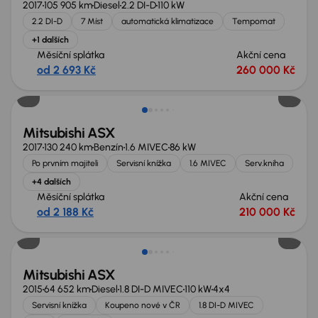
2017
105 905 km
Diesel
2.2 DI-D
110 kW
2.2 DI-D
7 Míst
automatická klimatizace
Tempomat
+1 dalších
Měsíční splátka
Akční cena
od 2 693 Kč
260 000 Kč
Mitsubishi ASX
2017
130 240 km
Benzín
1.6 MIVEC
86 kW
Po prvním majiteli
Servisní knížka
1.6 MIVEC
Serv.kniha
+4 dalších
Měsíční splátka
Akční cena
od 2 188 Kč
210 000 Kč
Mitsubishi ASX
2015
64 652 km
Diesel
1.8 DI-D MIVEC
110 kW
4x4
Servisní knížka
Koupeno nové v ČR
1.8 DI-D MIVEC