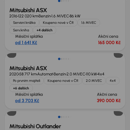
Mitsubishi ASX
2016
122 020 km
Benzín
1.6 MIVEC
86 kW
Servisní knížka
Koupeno nové v ČR
1.6 MIVEC
Serv.kniha
+4 dalších
Měsíční splátka
Akční cena
od 1 641 Kč
165 000 Kč
Mitsubishi ASX
2020
58 717 km
Automat
Benzín
2.0 MIVEC
110 kW
4x4
Po prvním majiteli
Koupeno nové v ČR
2.0 MIVEC
4x4
+6 dalších
Měsíční splátka
Akční cena
od 3 703 Kč
390 000 Kč
Mitsubishi Outlander