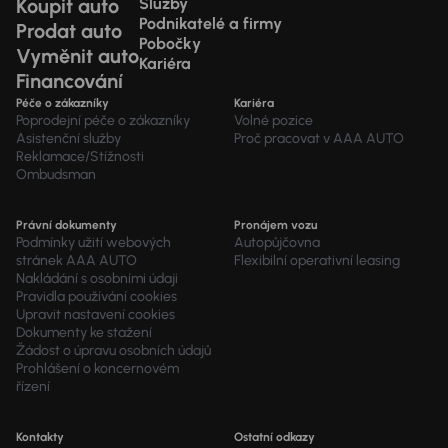
Koupit auto
Služby
Podnikatelé a firmy
Prodat auto
Pobočky
Vyměnit auto
Kariéra
Financování
Péče o zákazníky
Kariéra
Poprodejní péče o zákazníky
Volné pozice
Asistenční služby
Proč pracovat v AAA AUTO
Reklamace/Stížnosti
Ombudsman
Právní dokumenty
Pronájem vozu
Podmínky užití webových
Autopůjčovna
stránek AAA AUTO
Flexibilní operativní leasing
Nakládání s osobními údaji
Pravidla používání cookies
Upravit nastavení cookies
Dokumenty ke stažení
Žádost o úpravu osobních údajů
Prohlášení o koncernovém
řízení
Kontakty
Ostatní odkazy