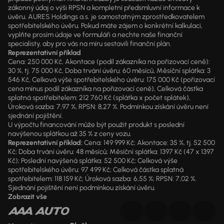
zákonný údaj o výši RPSN a kompletní předsmluvní informace k
úvěru. AURES Holdings a.s. je samostatným zprostředkovatelem
spotřebitelského úvěru. Pokud máte zájem o konkrétní kalkulaci,
vyplňte prosím údaje ve formuláři a nechte naše finanční
specialisty, aby pro vás na míru sestavili finanční plán.
Reprezentativní příklad
Cena: 250 000 Kč, Akontace (podíl zákazníka na pořizovací ceně):
30 %, tj. 75 000 Kč, Doba trvání úvěru: 60 měsíců, Měsíční splátka: 3
546 Kč, Celková výše spotřebitelského úvěru: 175 000 Kč (pořizovací
cena mínus podíl zákazníka na pořizovací ceně), Celková částka
splatná spotřebitelem: 212 760 Kč (splátka x počet splátek),
Úroková sazba: 7,97 %, RPSN: 8,27 %. Podmínkou získání úvěru není
sjednání pojištění.
U výpočtu financování může být použit produkt s poslední
navýšenou splátkou až 35 % z ceny vozu.
Reprezentativní příklad:
Cena: 149 999 Kč; Akontace: 35 %, tj. 52 500
Kč; Doba trvání úvěru: 48 měsíců; Měsíční splátka: 1397 Kč (47 x 1397
Kč); Poslední navýšená splátka: 52 500 Kč; Celková výše
spotřebitelského úvěru: 97 499 Kč; Celková částka splatná
spotřebitelem: 118 159 Kč; Úroková sazba: 6,55 %; RPSN: 7,02 %.
Sjednání pojištění není podmínkou získání úvěru.
Zobrazit vše