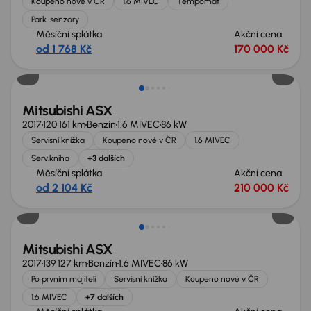
Koupeno nové v ČR
1.6 MIVEC
Tempomat
Park. senzory
Měsíční splátka
Akční cena
od 1 768 Kč
170 000 Kč
Zlevněno o 10 000 Kč
Mitsubishi ASX
2017
120 161 km
Benzín
1.6 MIVEC
86 kW
Servisní knížka
Koupeno nové v ČR
1.6 MIVEC
Serv.kniha
+3 dalších
Měsíční splátka
Akční cena
od 2 104 Kč
210 000 Kč
Zlevněno o 10 000 Kč
Mitsubishi ASX
2017
139 127 km
Benzín
1.6 MIVEC
86 kW
Po prvním majiteli
Servisní knížka
Koupeno nové v ČR
1.6 MIVEC
+7 dalších