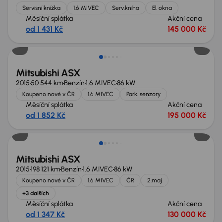
Servisní knížka
1.6 MIVEC
Serv.kniha
El. okna
Měsíční splátka
Akční cena
od 1 431 Kč
145 000 Kč
Mitsubishi ASX
2015
50 544 km
Benzín
1.6 MIVEC
86 kW
Koupeno nové v ČR
1.6 MIVEC
Park. senzory
Měsíční splátka
Akční cena
od 1 852 Kč
195 000 Kč
Mitsubishi ASX
2015
198 121 km
Benzín
1.6 MIVEC
86 kW
Koupeno nové v ČR
1.6 MIVEC
ČR
2.maj
+3 dalších
Měsíční splátka
Akční cena
od 1 347 Kč
130 000 Kč