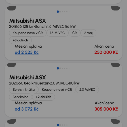
Mitsubishi ASX
2018
66 128 km
Benzín
1.6 MIVEC
86 kW
Koupeno nové v ČR
1.6 MIVEC
ČR
2.maj
+3 dalších
Měsíční splátka
Akční cena
od 2 525 Kč
250 000 Kč
Možnost odpočtu DPH
Mitsubishi ASX
2020
50 846 km
Benzín
2.0 MIVEC
110 kW
Servisní knížka
Koupeno nové v ČR
2.0 MIVEC
Serv.kniha
+2 dalších
Měsíční splátka
Akční cena
od 3 072 Kč
305 000 Kč
Zlevněno o 10 000 Kč