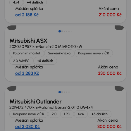
4x4
+4 dalších
Měsíční splátka
Akční cena
od 2 188 Kč
210 000 Kč
Mitsubishi ASX
2020
50 957 km
Benzín
2.0 MIVEC
110 kW
Po prvním majiteli
Servisní knížka
Koupeno nové v ČR
2.0 MIVEC
+5 dalších
Měsíční splátka
Akční cena
od 3 283 Kč
330 000 Kč
Zlevněno o 40 000 Kč
Mitsubishi Outlander
2019
172 470 km
Automat
Benzín
2.0
110 kW
4x4
Koupeno nové v ČR
2.0
LPG
4x4
+5 dalších
Měsíční splátka
Akční cena
od 3 030 Kč
300 000 Kč