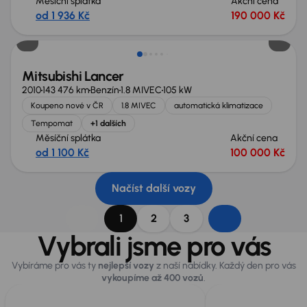
Měsíční splátka
Akční cena
od 1 936 Kč
190 000 Kč
Mitsubishi Lancer
2010
143 476 km
Benzín
1.8 MIVEC
105 kW
Koupeno nové v ČR
1.8 MIVEC
automatická klimatizace
Tempomat
+1 dalších
Měsíční splátka
Akční cena
od 1 100 Kč
100 000 Kč
Načíst další vozy
1
2
3
Vybrali jsme pro vás
Vybíráme pro vás ty
nejlepší vozy
z naší nabídky. Každý den pro vás
vykoupíme až 400 vozů
.