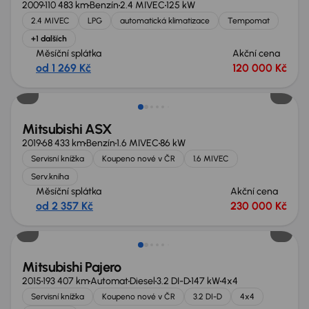
2009
110 483 km
Benzín
2.4 MIVEC
125 kW
2.4 MIVEC
LPG
automatická klimatizace
Tempomat
+1 dalších
Měsíční splátka
Akční cena
od 1 269 Kč
120 000 Kč
Zlevněno o 10 000 Kč
Mitsubishi ASX
2019
68 433 km
Benzín
1.6 MIVEC
86 kW
Servisní knížka
Koupeno nové v ČR
1.6 MIVEC
Serv.kniha
Měsíční splátka
Akční cena
od 2 357 Kč
230 000 Kč
Možnost odpočtu DPH
Mitsubishi Pajero
2015
193 407 km
Automat
Diesel
3.2 DI-D
147 kW
4x4
Servisní knížka
Koupeno nové v ČR
3.2 DI-D
4x4