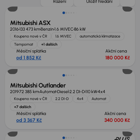
Řazení
Uložit hledání
Mitsubishi ASX
2016
133 473 km
Benzín
1.6 MIVEC
86 kW
Koupeno nové v ČR
1.6 MIVEC
automatická klimatizace
Tempomat
+1 dalších
Měsíční splátka
Akční cena
od 1 852 Kč
180 000 Kč
Zlevněno o 10 000 Kč
Mitsubishi Outlander
2019
72 385 km
Automat
Diesel
2.2 DI-D
110 kW
4x4
Koupeno nové v ČR
2.2 DI-D
4x4
Automat
+7 dalších
Měsíční splátka
Akční cena
od 3 367 Kč
340 000 Kč
Nově v nabídce