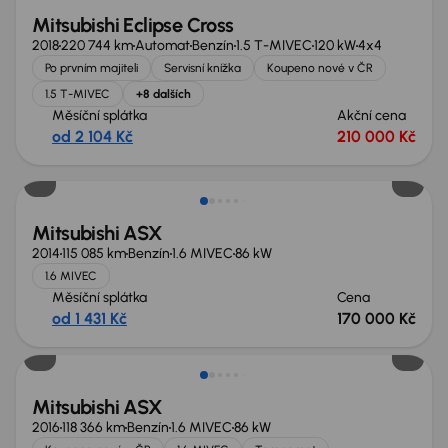
Mitsubishi Eclipse Cross
2018
220 744 km
Automat
Benzín
1.5 T-MIVEC
120 kW
4x4
Po prvním majiteli
Servisní knížka
Koupeno nové v ČR
1.5 T-MIVEC
+8 dalších
Měsíční splátka
Akční cena
od 2 104 Kč
210 000 Kč
Mitsubishi ASX
2014
115 085 km
Benzín
1.6 MIVEC
86 kW
1.6 MIVEC
Měsíční splátka
Cena
od 1 431 Kč
170 000 Kč
Zlevněno o 30 000 Kč
Mitsubishi ASX
2016
118 366 km
Benzín
1.6 MIVEC
86 kW