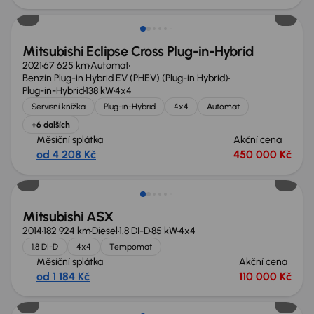
Mitsubishi Eclipse Cross Plug-in-Hybrid
2021
67 625 km
Automat
Benzín Plug-in Hybrid EV (PHEV) (Plug-in Hybrid)
Plug-in-Hybrid
138 kW
4x4
Servisní knížka
Plug-in-Hybrid
4x4
Automat
+6 dalších
Měsíční splátka
Akční cena
od 4 208 Kč
450 000 Kč
Zlevněno o 10 000 Kč
Mitsubishi ASX
2014
182 924 km
Diesel
1.8 DI-D
85 kW
4x4
1.8 DI-D
4x4
Tempomat
Měsíční splátka
Akční cena
od 1 184 Kč
110 000 Kč