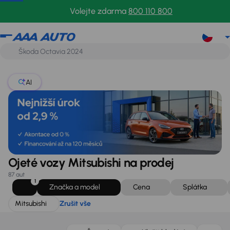
Mitsubishi
Zrušit vše
Volejte zdarma
800 110 800
AI
Ojeté vozy Mitsubishi na prodej
87 aut
1
Značka a model
Cena
Splátka
Mitsubishi
Zrušit vše