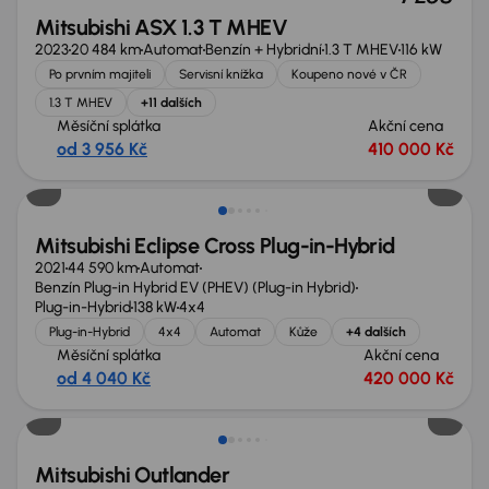
Mitsubishi ASX 1.3 T MHEV
2023
20 484 km
Automat
Benzín + Hybridní
1.3 T MHEV
116 kW
Po prvním majiteli
Servisní knížka
Koupeno nové v ČR
1.3 T MHEV
+11 dalších
Měsíční splátka
Akční cena
od 3 956 Kč
410 000 Kč
Zlevněno o 20 000 Kč
Mitsubishi Eclipse Cross Plug-in-Hybrid
2021
44 590 km
Automat
Benzín Plug-in Hybrid EV (PHEV) (Plug-in Hybrid)
Plug-in-Hybrid
138 kW
4x4
Plug-in-Hybrid
4x4
Automat
Kůže
+4 dalších
Měsíční splátka
Akční cena
od 4 040 Kč
420 000 Kč
Zlevněno o 20 000 Kč
Mitsubishi Outlander