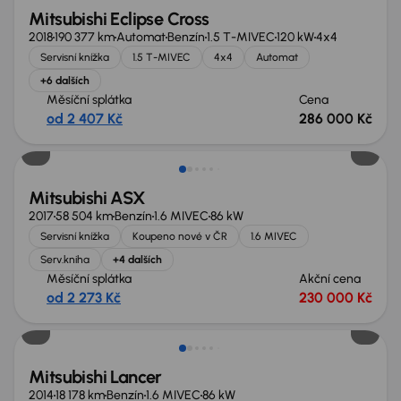
Mitsubishi Eclipse Cross
2018
190 377 km
Automat
Benzín
1.5 T-MIVEC
120 kW
4x4
Servisní knížka
1.5 T-MIVEC
4x4
Automat
+6 dalších
Měsíční splátka
Cena
od 2 407 Kč
286 000 Kč
Mitsubishi ASX
2017
58 504 km
Benzín
1.6 MIVEC
86 kW
Servisní knížka
Koupeno nové v ČR
1.6 MIVEC
Serv.kniha
+4 dalších
Měsíční splátka
Akční cena
od 2 273 Kč
230 000 Kč
Mitsubishi Lancer
2014
18 178 km
Benzín
1.6 MIVEC
86 kW