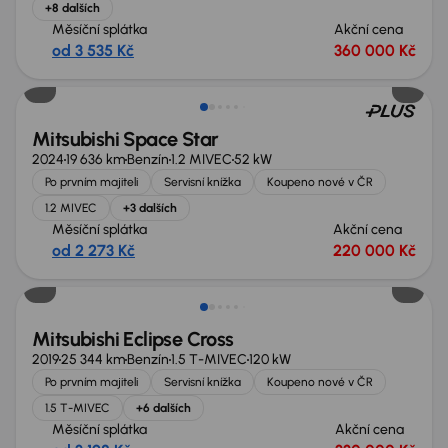
+8 dalších
Měsíční splátka
Akční cena
od 3 535 Kč
360 000 Kč
Mitsubishi Space Star
2024
19 636 km
Benzín
1.2 MIVEC
52 kW
Po prvním majiteli
Servisní knížka
Koupeno nové v ČR
1.2 MIVEC
+3 dalších
Měsíční splátka
Akční cena
od 2 273 Kč
220 000 Kč
Mitsubishi Eclipse Cross
2019
25 344 km
Benzín
1.5 T-MIVEC
120 kW
Po prvním majiteli
Servisní knížka
Koupeno nové v ČR
1.5 T-MIVEC
+6 dalších
Měsíční splátka
Akční cena